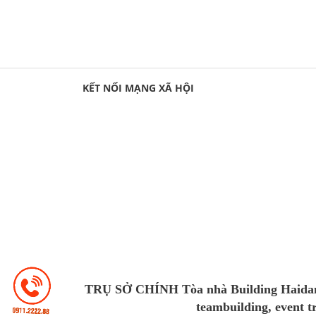
KẾT NỐI MẠNG XÃ HỘI
TRỤ SỞ CHÍNH Tòa nhà Building Haidang
teambuilding, event 