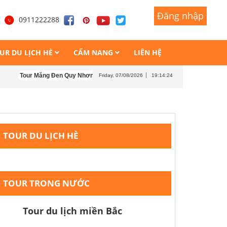
Đăng nhập
Đăng nhập
1
0911222288
UR DU LỊCH HÈ
CẨM NANG
LIÊN HỆ
Tour Măng Đen Quy Nhơn Kon Tum 4 ngày 4 đêm
Tour Măng Đen - Kon T
Friday, 07/08/2026
19:14:25
TOUR DU LỊCH HÈ
TOUR TRONG NƯỚC
Tour du lịch miền Bắc