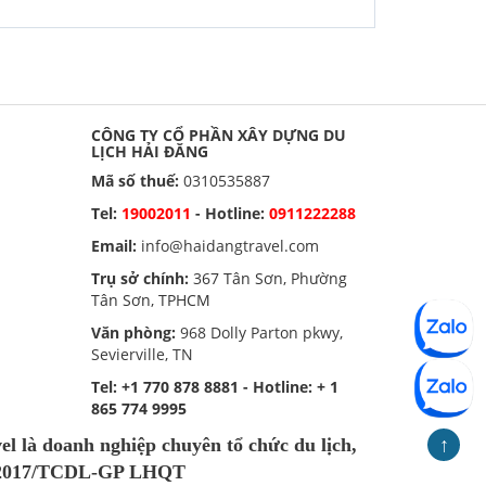
CÔNG TY CỔ PHẦN XÂY DỰNG DU
LỊCH HẢI ĐĂNG
Mã số thuế:
0310535887
Tel:
19002011
- Hotline:
0911222288
Email:
info@haidangtravel.com
Trụ sở chính:
367 Tân Sơn, Phường
Tân Sơn, TPHCM
Văn phòng:
968 Dolly Parton pkwy,
Sevierville, TN
Tel:
+1 770 878 8881
- Hotline:
+ 1
865 774 9995
↑
à doanh nghiệp chuyên tổ chức du lịch,
723/2017/TCDL-GP LHQT