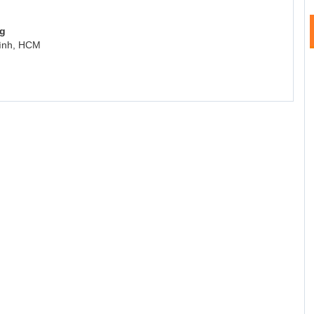
ng
Bình, HCM