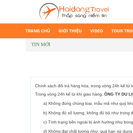
TRANG CHỦ
GIỚI THIỆU
VIDEO
TOUR TR
TIN MỚI
Chính sách đổi trả hàng hóa, trong vòng 24h kể từ k
Trong vòng 24h kể từ khi giao hàng,
ÔNG TY DU L
a) Không đúng chủng loại, mẫu mã như quý khá
b) Không đủ số lượng, không đủ bộ như trong đ
c) Tình trạng bên ngoài bị ảnh hưởng như bong t
d) Không đạt chất lượng như: quá hạn sử dụng, h