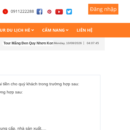
Đăng nhập
Đăng nhập
1
0911222288
UR DU LỊCH HÈ
CẨM NANG
LIÊN HỆ
Tour Măng Đen Quy Nhơn Kon Tum 4 ngày 4 đêm
Tour Măng Đen - Kon Tum
Monday, 10/08/2026
04:07:45
i tiền cho quý khách trong trường hợp sau:
ường hợp sau:
ung cấp, nhà sản xuất,…