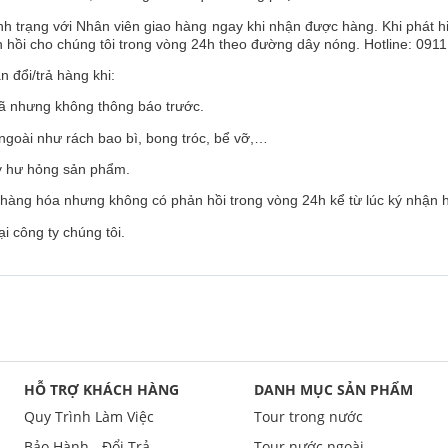
nh trạng với Nhân viên giao hàng ngay khi nhận được hàng. Khi phát h
ản hồi cho chúng tôi trong vòng 24h theo đường dây nóng. Hotline: 091
đổi/trả hàng khi:
 nhưng không thông báo trước.
oài như rách bao bì, bong tróc, bể vỡ,…
 hư hỏng sản phẩm.
àng hóa nhưng không có phản hồi trong vòng 24h kể từ lúc ký nhận 
 công ty chúng tôi.
HỖ TRỢ KHÁCH HÀNG
DANH MỤC SẢN PHẨM
Quy Trình Làm Việc
Tour trong nước
Bảo Hành - Đổi Trả
Tour nước ngoài