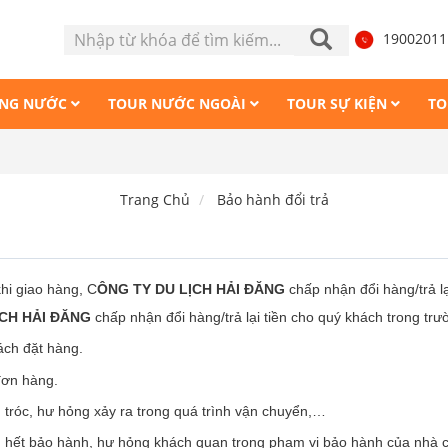
1900201
ONG NƯỚC
TOUR NƯỚC NGOÀI
TOUR SỰ KIỆN
TO
Trang Chủ
Bảo hành đổi trả
hi giao hàng, C
ÔNG TY DU LỊCH HẢI ĐĂNG
chấp nhận đổi hàng/trả lạ
ỊCH HẢI ĐĂNG
chấp nhận đổi hàng/trả lại tiền cho quý khách trong tr
ch đặt hàng.
ơn hàng.
róc, hư hỏng xảy ra trong quá trình vận chuyển,…
ết bảo hành, hư hỏng khách quan trong phạm vi bảo hành của nhà c