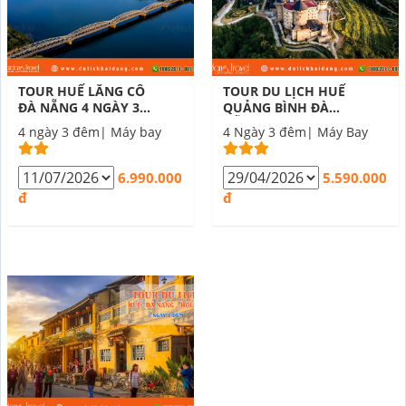
TOUR HUẾ LĂNG CÔ
TOUR DU LỊCH HUẾ
ĐÀ NẴNG 4 NGÀY 3
QUẢNG BÌNH ĐÀ
ĐÊM
NẴNG 4 NGÀY 3 ĐÊM
4 ngày 3 đêm| Máy bay
4 Ngày 3 đêm| Máy Bay
6.990.000
5.590.000
đ
đ