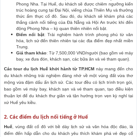
Phong Nha. Tại Huế, du khách sẽ được chiêm ngưỡng kiến
trúc hoàng cung tại Đại Nội, viếng chùa Thiên Mụ và thưởng
thức ẩm thực cố đô. Sau đó, du khách sẽ khám phá các
thắng cảnh nổi tiếng của Đà Nẵng và Hội An trước khi đến
động Phong Nha – kỳ quan thiên nhiên nổi bật.
Điểm nổi bật
: Trải nghiệm hành trình phong phú từ văn
hóa, lịch sử đến thiên nhiên tại các địa điểm đẹp nhất miền
Trung.
Giá tham khảo
: Từ 7,500,000 VND/người (bao gồm vé máy
bay, xe đưa đón, khách sạn, các bữa ăn và vé tham quan).
Các tour du lịch Huế khởi hành từ TP.HCM
này mang đến cho
du khách những trải nghiệm đáng nhớ về một vùng đất vừa thơ
mộng vừa đậm dấu ấn lịch sử. Các tour đều có lịch trình trọn gói,
bao gồm vé máy bay, khách sạn và vé tham quan, tạo điều kiện
thuận lợi để du khách thư giãn và tận hưởng trọn vẹn kỳ nghỉ tại
xứ Huế yêu kiều.
2. Các điểm du lịch nổi tiếng ở Huế
Huế
, vùng đất cố đô với bề dày lịch sử và văn hóa độc đáo, là
điểm đến hấp dẫn cho du khách yêu thích khám phá vẻ đẹp cổ