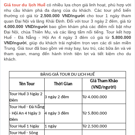
Giá tour du lịch Huế
có nhiều lựa chọn giá linh hoạt, phù hợp với
nhu cầu khám phá đa dạng của du khách. Các tour phổ biến
thường có giá từ
2.500.000 VND/người
cho tour 1 ngày tham
quan Đại Nội và lăng Khải Định. Đối với tour 3 ngày 2 đêm, giá từ
4.000.000 VND/người
bao gồm khám phá các điểm nổi bật như
Đại Nội, chùa Thiên Mụ, và các lăng tẩm nổi tiếng. Tour kết hợp
Huế - Đà Nẵng - Hội An 4 ngày 3 đêm có giá từ
5.800.000
VND/người
, giúp du khách trải nghiệm trọn vẹn các di sản miền
Trung. Giá tour đã bao gồm vé máy bay, lưu trú, các bữa ăn và vé
tham quan, mang đến hành trình tiện lợi và tiết kiệm cho du
khách.
BẢNG GIÁ TOUR DU LỊCH HUẾ
Giá Tham Khảo
Tên Tour
Thời Gian
(VND/người)
Tour Huế 3 Ngày 2
3 ngày 2 đêm
Từ 4.000.000
Đêm
Tour Huế - Đà Nẵng
- Hội An 4 Ngày 3
4 ngày 3 đêm
Từ 5.800.000
Đêm
Tour Huế 1 Ngày
1 ngày
Từ 2.500.000
Tour Huế - Sông