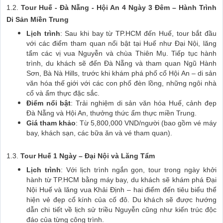
1.2.
Tour Huế - Đà Nẵng - Hội An 4 Ngày 3 Đêm – Hành Trình
Di Sản Miền Trung
Lịch trình
: Sau khi bay từ TP.HCM đến Huế, tour bắt đầu
với các điểm tham quan nổi bật tại Huế như Đại Nội, lăng
tẩm các vị vua Nguyễn và chùa Thiên Mụ. Tiếp tục hành
trình, du khách sẽ đến Đà Nẵng và tham quan Ngũ Hành
Sơn, Bà Nà Hills, trước khi khám phá phố cổ Hội An – di sản
văn hóa thế giới với các con phố đèn lồng, những ngôi nhà
cổ và ẩm thực đặc sắc.
Điểm nổi bật
: Trải nghiệm di sản văn hóa Huế, cảnh đẹp
Đà Nẵng và Hội An, thưởng thức ẩm thực miền Trung.
Giá tham khảo
: Từ 5,800,000 VND/người (bao gồm vé máy
bay, khách sạn, các bữa ăn và vé tham quan).
1.3.
Tour Huế 1 Ngày – Đại Nội và Lăng Tẩm
Lịch trình
: Với lịch trình ngắn gọn, tour trong ngày khởi
hành từ TP.HCM bằng máy bay, du khách sẽ khám phá Đại
Nội Huế và lăng vua Khải Định – hai điểm đến tiêu biểu thể
hiện vẻ đẹp cổ kính của cố đô. Du khách sẽ được hướng
dẫn chi tiết về lịch sử triều Nguyễn cũng như kiến trúc độc
đáo của từng công trình.