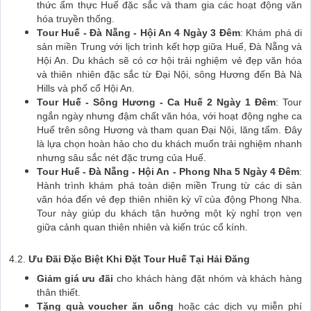
thức ẩm thực Huế đặc sắc và tham gia các hoạt động văn
hóa truyền thống.
Tour Huế - Đà Nẵng - Hội An 4 Ngày 3 Đêm
: Khám phá di
sản miền Trung với lịch trình kết hợp giữa Huế, Đà Nẵng và
Hội An. Du khách sẽ có cơ hội trải nghiệm vẻ đẹp văn hóa
và thiên nhiên đặc sắc từ Đại Nội, sông Hương đến Bà Nà
Hills và phố cổ Hội An.
Tour Huế - Sông Hương - Ca Huế 2 Ngày 1 Đêm
: Tour
ngắn ngày nhưng đậm chất văn hóa, với hoạt động nghe ca
Huế trên sông Hương và tham quan Đại Nội, lăng tẩm. Đây
là lựa chọn hoàn hảo cho du khách muốn trải nghiệm nhanh
nhưng sâu sắc nét đặc trưng của Huế.
Tour Huế - Đà Nẵng - Hội An - Phong Nha 5 Ngày 4 Đêm
:
Hành trình khám phá toàn diện miền Trung từ các di sản
văn hóa đến vẻ đẹp thiên nhiên kỳ vĩ của động Phong Nha.
Tour này giúp du khách tận hưởng một kỳ nghỉ trọn vẹn
giữa cảnh quan thiên nhiên và kiến trúc cổ kính.
4.2.
Ưu Đãi Đặc Biệt Khi Đặt Tour Huế Tại Hải Đăng
Giảm giá ưu đãi
cho khách hàng đặt nhóm và khách hàng
thân thiết.
Tặng quà voucher ăn uống
hoặc các dịch vụ miễn phí