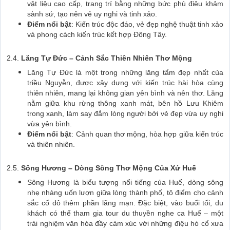
vật liệu cao cấp, trang trí bằng những bức phù điêu khảm
sành sứ, tạo nên vẻ uy nghi và tinh xảo.
Điểm nổi bật
: Kiến trúc độc đáo, vẻ đẹp nghệ thuật tinh xảo
và phong cách kiến trúc kết hợp Đông Tây.
2.4.
Lăng Tự Đức – Cảnh Sắc Thiên Nhiên Thơ Mộng
Lăng Tự Đức là một trong những lăng tẩm đẹp nhất của
triều Nguyễn, được xây dựng với kiến trúc hài hòa cùng
thiên nhiên, mang lại không gian yên bình và nên thơ. Lăng
nằm giữa khu rừng thông xanh mát, bên hồ Lưu Khiêm
trong xanh, làm say đắm lòng người bởi vẻ đẹp vừa uy nghi
vừa yên bình.
Điểm nổi bật
: Cảnh quan thơ mộng, hòa hợp giữa kiến trúc
và thiên nhiên.
2.5.
Sông Hương – Dòng Sông Thơ Mộng Của Xứ Huế
Sông Hương là biểu tượng nổi tiếng của Huế, dòng sông
nhẹ nhàng uốn lượn giữa lòng thành phố, tô điểm cho cảnh
sắc cố đô thêm phần lãng mạn. Đặc biệt, vào buổi tối, du
khách có thể tham gia tour du thuyền nghe ca Huế – một
trải nghiệm văn hóa đầy cảm xúc với những điệu hò cổ xưa