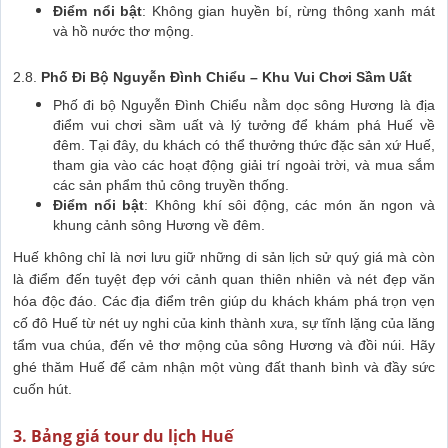
Điểm nổi bật
: Không gian huyền bí, rừng thông xanh mát
và hồ nước thơ mộng.
2.8.
Phố Đi Bộ Nguyễn Đình Chiểu – Khu Vui Chơi Sầm Uất
Phố đi bộ Nguyễn Đình Chiểu nằm dọc sông Hương là địa
điểm vui chơi sầm uất và lý tưởng để khám phá Huế về
đêm. Tại đây, du khách có thể thưởng thức đặc sản xứ Huế,
tham gia vào các hoạt động giải trí ngoài trời, và mua sắm
các sản phẩm thủ công truyền thống.
Điểm nổi bật
: Không khí sôi động, các món ăn ngon và
khung cảnh sông Hương về đêm.
Huế không chỉ là nơi lưu giữ những di sản lịch sử quý giá mà còn
là điểm đến tuyệt đẹp với cảnh quan thiên nhiên và nét đẹp văn
hóa độc đáo. Các địa điểm trên giúp du khách khám phá trọn vẹn
cố đô Huế từ nét uy nghi của kinh thành xưa, sự tĩnh lặng của lăng
tẩm vua chúa, đến vẻ thơ mộng của sông Hương và đồi núi. Hãy
ghé thăm Huế để cảm nhận một vùng đất thanh bình và đầy sức
cuốn hút.
3. Bảng giá tour du lịch Huế