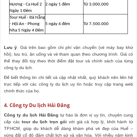
Hương - Ca Huế 2
2 ngày 1 đêm
Từ 3.000.000
Ngày 1 Đêm
Tour Huế - Đà Nẵng
- Hội An - Phong
5 ngày 4 đêm
Từ 7.500.000
Nha 5 Ngày 4 Đêm
Lưu ý
: Giá trên bao gồm chi phí vận chuyển (vé máy bay khứ
hồi), lưu trú, ăn uống và vé tham quan theo chương trình. Giá có
thể thay đổi tùy theo thời điểm đặt tour và chính sách của từng
công ty du lịch.
Để biết thông tin chi tiết và cập nhật nhất, quý khách nên liên hệ
trực tiếp với các công ty du lịch uy tín hoặc truy cập trang web
chính thức của họ.
4. Công ty Du lịch Hải Đăng
Công ty du lịch Hải Đăng
tự hào là đơn vị uy tín, chuyên cung
cấp các
tour du lịch trọn gói
với giá cả hợp lý, khởi hành từ
TP.HCM, giúp du khách dễ dàng khám phá vẻ đẹp của Huế –
vùng đất cố đô đậm chất lịch sử và văn hóa. Với nhiều năm kinh