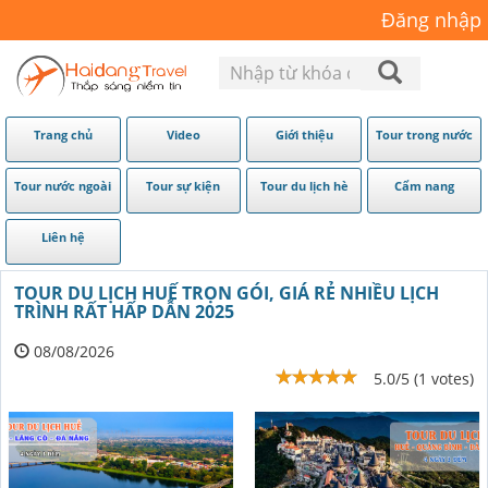
Đăng nhập
Trang chủ
Video
Giới thiệu
Tour trong nước
Tour nước ngoài
Tour sự kiện
Tour du lịch hè
Cẩm nang
Liên hệ
TOUR DU LỊCH HUẾ TRỌN GÓI, GIÁ RẺ NHIỀU LỊCH
TRÌNH RẤT HẤP DẪN 2025
08/08/2026
5.0/5 (1 votes)