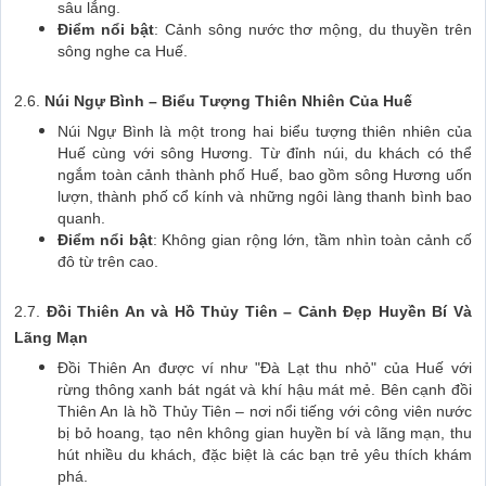
sâu lắng.
Điểm nổi bật
: Cảnh sông nước thơ mộng, du thuyền trên
sông nghe ca Huế.
2.6.
Núi Ngự Bình – Biểu Tượng Thiên Nhiên Của Huế
Núi Ngự Bình là một trong hai biểu tượng thiên nhiên của
Huế cùng với sông Hương. Từ đỉnh núi, du khách có thể
ngắm toàn cảnh thành phố Huế, bao gồm sông Hương uốn
lượn, thành phố cổ kính và những ngôi làng thanh bình bao
quanh.
Điểm nổi bật
: Không gian rộng lớn, tầm nhìn toàn cảnh cố
đô từ trên cao.
2.7.
Đồi Thiên An và Hồ Thủy Tiên – Cảnh Đẹp Huyền Bí Và
Lãng Mạn
Đồi Thiên An được ví như "Đà Lạt thu nhỏ" của Huế với
rừng thông xanh bát ngát và khí hậu mát mẻ. Bên cạnh đồi
Thiên An là hồ Thủy Tiên – nơi nổi tiếng với công viên nước
bị bỏ hoang, tạo nên không gian huyền bí và lãng mạn, thu
hút nhiều du khách, đặc biệt là các bạn trẻ yêu thích khám
phá.