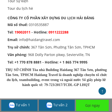
Tour sự kiện
Tour du lịch hè
CÔNG TY CỔ PHẦN XÂY DỰNG DU LỊCH HẢI ĐĂNG
Mã số thuế:
0310535887
Tel:
19002011
- Hotline:
0911222288
Email:
info@haidangtravel.com
Trụ sở chính:
367 Tân Sơn, Phường Tân Sơn, TPHCM
Văn phòng:
968 Dolly Parton pkwy, Sevierville, TN
Tel:
+1 770 878 8881
- Hotline:
+ 1 865 774 9995
TRỤ SỞ CHÍNH Tòa nhà Building Haidang 367 Tân Sơn, phường
Tân Sơn, TPHCM Haidang Travel là doanh nghiệp chuyên tổ chức
du lịch, teambuilding, event trong và ngoài nước Số giấy phép lữ
hành quốc tế: 79-723/2017/TCDL-GP LHQT
↑
Tư vấn 1
Tư vấn 2
Gọi ngay