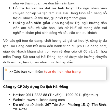
như vé tham quan, xe đón tiễn sân bay.
Hỗ trợ tư vấn và đặt vé linh hoạt
: Đội ngũ nhân viên
chuyên nghiệp và tận tâm của Hải Đăng luôn sẵn sàng hỗ
trợ du khách về thủ tục, giúp tiết kiệm thời gian.
Hướng dẫn viên giàu kinh nghiệm
: Đội ngũ hướng dẫn
viên am hiểu về văn hóa, lịch sử Huế sẽ mang đến trải
nghiệm khám phá sinh động và sâu sắc cho du khách.
Với các gói tour đa dạng, chất lượng và giá cả hợp lý, công ty du
lịch Hải Đăng cam kết đem đến hành trình du lịch Huế đáng nhớ,
giúp du khách khám phá trọn vẹn vẻ đẹp của cố đô và văn hóa
miền Trung. Đặt tour tại Hải Đăng, bạn sẽ được tận hưởng chuyến
đi thoải mái, tiện lợi với nhiều ưu đãi hấp dẫn.
>> Các bạn xem thêm
tour du lịch nha trang
Công ty CP Xây dựng Du lịch Hải Đăng
Hotline: 0911.2222.88 (Tư vấn) – 1900.2011 (Đặt tour)
Website: www.dulichhaidang.com
Địa chỉ trụ sở chính: 367 Tân Sơn, Phường 15, Q. Tân Bình,
TP. HCM