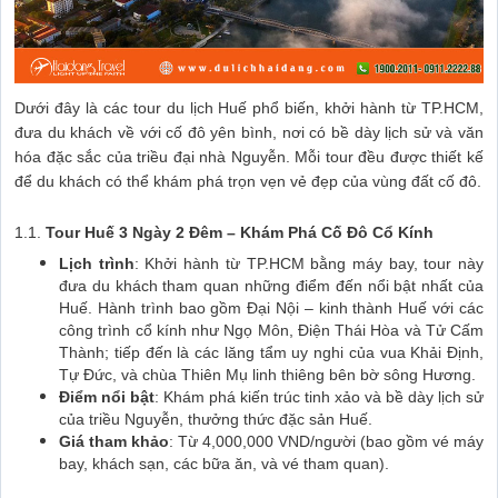
Dưới đây là các tour du lịch Huế phổ biến, khởi hành từ TP.HCM,
đưa du khách về với cố đô yên bình, nơi có bề dày lịch sử và văn
hóa đặc sắc của triều đại nhà Nguyễn. Mỗi tour đều được thiết kế
để du khách có thể khám phá trọn vẹn vẻ đẹp của vùng đất cố đô.
1.1.
Tour Huế 3 Ngày 2 Đêm – Khám Phá Cố Đô Cổ Kính
Lịch trình
: Khởi hành từ TP.HCM bằng máy bay, tour này
đưa du khách tham quan những điểm đến nổi bật nhất của
Huế. Hành trình bao gồm Đại Nội – kinh thành Huế với các
công trình cổ kính như Ngọ Môn, Điện Thái Hòa và Tử Cấm
Thành; tiếp đến là các lăng tẩm uy nghi của vua Khải Định,
Tự Đức, và chùa Thiên Mụ linh thiêng bên bờ sông Hương.
Điểm nổi bật
: Khám phá kiến trúc tinh xảo và bề dày lịch sử
của triều Nguyễn, thưởng thức đặc sản Huế.
Giá tham khảo
: Từ 4,000,000 VND/người (bao gồm vé máy
bay, khách sạn, các bữa ăn, và vé tham quan).