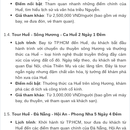
Điểm nổi bật
: Tham quan nhanh những điểm chính của
Huế, tìm hiểu lịch sử và văn hóa triều Nguyễn.
Giá tham khảo
: Từ 2,500,000 VND/người (bao gồm vé máy
bay, xe đưa đón, vé tham quan).
1.4.
Tour Huế - Sông Hương - Ca Huế 2 Ngày 1 Đêm
Lịch trình
: Bay từ TP.HCM đến Huế, du khách bắt đầu
hành trình với chuyến du thuyền sông Hương và thưởng
thức ca Huế – loại hình nghệ thuật truyền thống đầy cảm
xúc của vùng đất cố đô. Ngày tiếp theo, du khách sẽ tham
quan Đại Nội, chùa Thiên Mụ và các lăng tẩm. Đây là tour
ngắn ngày nhưng đậm chất văn hóa, lý tưởng để khám phá
hồn xưa của Huế.
Điểm nổi bật
: Thưởng thức ca Huế trên sông Hương, khám
phá các di tích và công trình cổ kính.
Giá tham khảo
: Từ 3,000,000 VND/người (bao gồm vé máy
bay, du thuyền, vé tham quan và khách sạn).
1.5.
Tour Huế - Đà Nẵng - Hội An - Phong Nha 5 Ngày 4 Đêm
Lịch trình
: Khởi hành từ TP.HCM, tour đưa du khách từ
Huế đến các điểm tham quan chính của Đà Nẵng, Hội An và