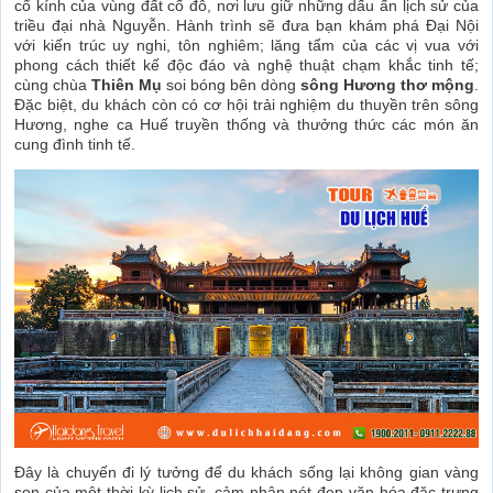
cổ kính của vùng đất cố đô, nơi lưu giữ những dấu ấn lịch sử của
triều đại nhà Nguyễn. Hành trình sẽ đưa bạn khám phá Đại Nội
với kiến trúc uy nghi, tôn nghiêm; lăng tẩm của các vị vua với
phong cách thiết kế độc đáo và nghệ thuật chạm khắc tinh tế;
cùng chùa
Thiên Mụ
soi bóng bên dòng
sông Hương thơ mộng
.
Đặc biệt, du khách còn có cơ hội trải nghiệm du thuyền trên sông
Hương, nghe ca Huế truyền thống và thưởng thức các món ăn
cung đình tinh tế.
Đây là chuyến đi lý tưởng để du khách sống lại không gian vàng
son của một thời kỳ lịch sử, cảm nhận nét đẹp văn hóa đặc trưng