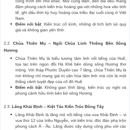
công trình lớn nhỏ khác. Mỗi cung điện, đền đài đều mang
đậm phong cách kiến trúc hoàng gia với những hoa văn tinh
tế, ghi dấu thời kỳ huy hoàng của triều đại cuối cùng ở Việt
Nam.
Điểm nổi bật
: Kiến trúc cổ kính, những di tích lịch sử quý
giá và không gian yên tĩnh.
2.2.
Chùa Thiên Mụ – Ngôi Chùa Linh Thiêng Bên Sông
Hương
Chùa Thiên Mụ là biểu tượng tâm linh nổi tiếng của Huế,
tọa lạc trên ngọn đồi Hà Khê bên dòng sông Hương thơ
mộng. Với tháp Phước Duyên cao 7 tầng, chùa Thiên Mụ là
nơi không chỉ mang giá trị văn hóa tâm linh mà còn là một
thắng cảnh tuyệt đẹp của cố đô Huế.
Điểm nổi bật
: Không gian tĩnh lặng, kiến trúc uy nghi và
phong cảnh hữu tình bên bờ sông Hương.
2.3.
Lăng Khải Định – Kiệt Tác Kiến Trúc Đông Tây
Lăng Khải Định là lăng mộ nổi tiếng của vua Khải Định – vị
vua thứ 12 của triều Nguyễn, với kiến trúc độc đáo pha trộn
phong cách Á - Âu. Lăng được xây dựng công phu với các