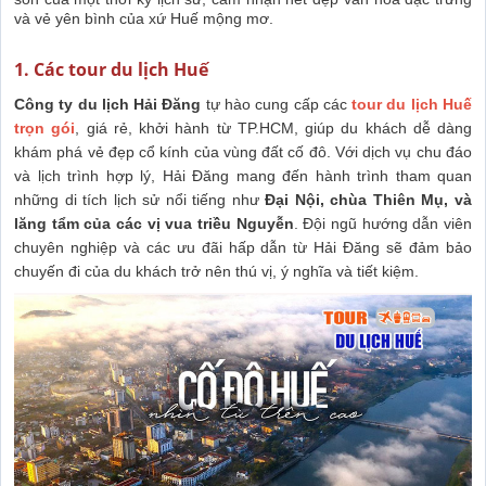
và vẻ yên bình của xứ Huế mộng mơ.
1. Các tour du lịch Huế
Công ty du lịch Hải Đăng
tự hào cung cấp các
tour du lịch Huế
trọn gói
, giá rẻ, khởi hành từ TP.HCM, giúp du khách dễ dàng
khám phá vẻ đẹp cổ kính của vùng đất cố đô. Với dịch vụ chu đáo
và lịch trình hợp lý, Hải Đăng mang đến hành trình tham quan
những di tích lịch sử nổi tiếng như
Đại Nội, chùa Thiên Mụ, và
lăng tẩm của các vị vua triều Nguyễn
. Đội ngũ hướng dẫn viên
chuyên nghiệp và các ưu đãi hấp dẫn từ Hải Đăng sẽ đảm bảo
chuyến đi của du khách trở nên thú vị, ý nghĩa và tiết kiệm.