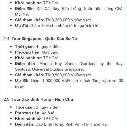
Khởi hành từ
: TP.HCM.
Điểm đến
: Đồi Cát Bay, Bàu Trắng, Suối Tiên, Làng Chài
Mũi Né.
Giá tham khảo
: Từ 3,200,000 VNĐ/người.
Ưu đãi
: Giảm 10% cho nhóm từ 5 người trở lên.
2.4.
Tour Singapore - Quốc Đảo Sư Tử
Thời gian
: 4 ngày 3 đêm
Phương tiện
: Máy bay.
Khởi hành từ
: TP.HCM.
Điểm đến
: Marina Bay Sands, Gardens by the Bay,
Sentosa, Universal Studios Singapore.
Giá tham khảo
: Từ 9,900,000 VNĐ/người.
Ưu đãi
: Giảm 1,000,000 VNĐ cho khách đăng ký trước 30
ngày.
2.5.
Tour Đảo Bình Hưng - Ninh Chữ
Thời gian
: 2 ngày 2 đêm
Phương tiện
: Xe ô tô.
Khởi hành từ
: TP.HCM.
Điểm đến
: Đảo Bình Hưng, Vịnh Vĩnh Hy, Hang Rái.