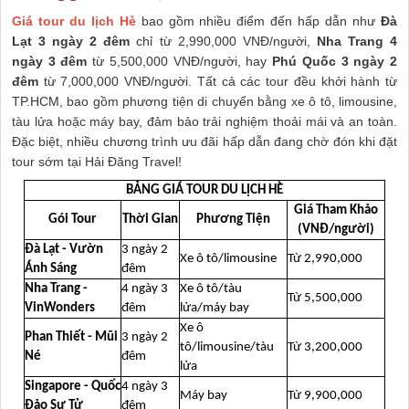
Giá tour du lịch Hè
bao gồm nhiều điểm đến hấp dẫn như
Đà
Lạt 3 ngày 2 đêm
chỉ từ 2,990,000 VNĐ/người,
Nha Trang 4
ngày 3 đêm
từ 5,500,000 VNĐ/người, hay
Phú Quốc 3 ngày 2
đêm
từ 7,000,000 VNĐ/người. Tất cả các tour đều khởi hành từ
TP.HCM, bao gồm phương tiện di chuyển bằng xe ô tô, limousine,
tàu lửa hoặc máy bay, đảm bảo trải nghiệm thoải mái và an toàn.
Đặc biệt, nhiều chương trình ưu đãi hấp dẫn đang chờ đón khi đặt
tour sớm tại Hải Đăng Travel!
BẢNG GIÁ TOUR DU LỊCH HÈ
Giá Tham Khảo
Gói Tour
Thời Gian
Phương Tiện
(VNĐ/người)
Đà Lạt - Vườn
3 ngày 2
Xe ô tô/limousine
Từ 2,990,000
Ánh Sáng
đêm
Nha Trang -
4 ngày 3
Xe ô tô/tàu
Từ 5,500,000
VinWonders
đêm
lửa/máy bay
Xe ô
Phan Thiết - Mũi
3 ngày 2
tô/limousine/tàu
Từ 3,200,000
Né
đêm
lửa
Singapore - Quốc
4 ngày 3
Máy bay
Từ 9,900,000
Đảo Sư Tử
đêm