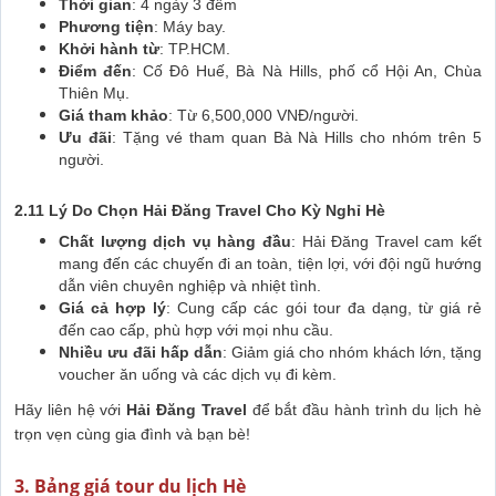
Thời gian
: 4 ngày 3 đêm
Phương tiện
: Máy bay.
Khởi hành từ
: TP.HCM.
Điểm đến
: Cố Đô Huế, Bà Nà Hills, phố cổ Hội An, Chùa
Thiên Mụ.
Giá tham khảo
: Từ 6,500,000 VNĐ/người.
Ưu đãi
: Tặng vé tham quan Bà Nà Hills cho nhóm trên 5
người.
2.11 Lý Do Chọn Hải Đăng Travel Cho Kỳ Nghỉ Hè
Chất lượng dịch vụ hàng đầu
: Hải Đăng Travel cam kết
mang đến các chuyến đi an toàn, tiện lợi, với đội ngũ hướng
dẫn viên chuyên nghiệp và nhiệt tình.
Giá cả hợp lý
: Cung cấp các gói tour đa dạng, từ giá rẻ
đến cao cấp, phù hợp với mọi nhu cầu.
Nhiều ưu đãi hấp dẫn
: Giảm giá cho nhóm khách lớn, tặng
voucher ăn uống và các dịch vụ đi kèm.
Hãy liên hệ với
Hải Đăng Travel
để bắt đầu hành trình du lịch hè
trọn vẹn cùng gia đình và bạn bè!
3. Bảng giá tour du lịch Hè