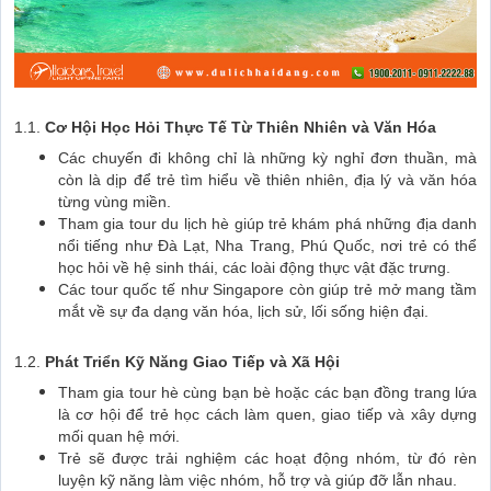
1.1.
Cơ Hội Học Hỏi Thực Tế Từ Thiên Nhiên và Văn Hóa
Các chuyến đi không chỉ là những kỳ nghỉ đơn thuần, mà
còn là dịp để trẻ tìm hiểu về thiên nhiên, địa lý và văn hóa
từng vùng miền.
Tham gia tour du lịch hè giúp trẻ khám phá những địa danh
nổi tiếng như Đà Lạt, Nha Trang, Phú Quốc, nơi trẻ có thể
học hỏi về hệ sinh thái, các loài động thực vật đặc trưng.
Các tour quốc tế như Singapore còn giúp trẻ mở mang tầm
mắt về sự đa dạng văn hóa, lịch sử, lối sống hiện đại.
1.2.
Phát Triển Kỹ Năng Giao Tiếp và Xã Hội
Tham gia tour hè cùng bạn bè hoặc các bạn đồng trang lứa
là cơ hội để trẻ học cách làm quen, giao tiếp và xây dựng
mối quan hệ mới.
Trẻ sẽ được trải nghiệm các hoạt động nhóm, từ đó rèn
luyện kỹ năng làm việc nhóm, hỗ trợ và giúp đỡ lẫn nhau.