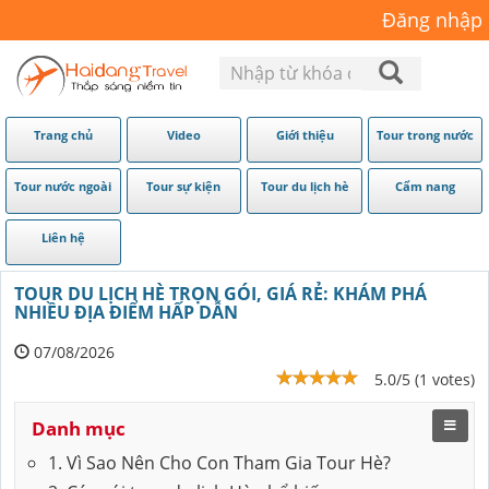
Đăng nhập
Trang chủ
Video
Giới thiệu
Tour trong nước
Tour nước ngoài
Tour sự kiện
Tour du lịch hè
Cẩm nang
Liên hệ
TOUR DU LỊCH HÈ TRỌN GÓI, GIÁ RẺ: KHÁM PHÁ
NHIỀU ĐỊA ĐIỂM HẤP DẪN
07/08/2026
5.0/5 (1 votes)
Danh mục
1. Vì Sao Nên Cho Con Tham Gia Tour Hè?