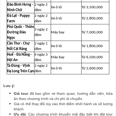
Đảo Bình Hưng -
2 ngày 2
Xe ô tô
Từ 3,500,000
Ninh Chữ
đêm
Đà Lạt - Puppy
2 ngày 2
Xe ô tô
Từ 2,800,000
Farm
đêm
Phú Quốc - Thiên
3 ngày 2
Đường Đảo
Máy bay
Từ 7,000,000
đêm
Ngọc
Cần Thơ - Chợ
2 ngày 1
Xe ô tô
Từ 1,800,000
Nổi Cái Răng
đêm
Huế - Đà Nẵng -
4 ngày 3
Máy bay
Từ 6,500,000
Hội An
đêm
Tà Đùng - Vịnh
2 ngày 2
Xe ô tô
Từ 2,600,000
Hạ Long Trên Cạn
đêm
Lưu ý:
Giá tour
đã bao gồm vé tham quan, hướng dẫn viên, bữa
ăn theo chương trình và chi phí di chuyển.
Giá có thể thay đổi tùy vào thời điểm khởi hành và số lượng
khách.
Ưu đãi
: Các chương trình khuyến mãi đặc biệt khi đặt tour