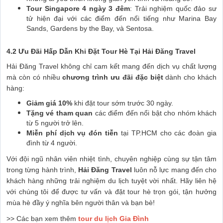
Tour Singapore 4 ngày 3 đêm
: Trải nghiệm quốc đảo sư
tử hiện đại với các điểm đến nổi tiếng như Marina Bay
Sands, Gardens by the Bay, và Sentosa.
4.2 Ưu Đãi Hấp Dẫn Khi Đặt Tour Hè Tại Hải Đăng Travel
Hải Đăng Travel không chỉ cam kết mang đến dịch vụ chất lượng
mà còn có nhiều
chương trình ưu đãi đặc biệt
dành cho khách
hàng:
Giảm giá 10%
khi đặt tour sớm trước 30 ngày.
Tặng vé tham quan
các điểm đến nổi bật cho nhóm khách
từ 5 người trở lên.
Miễn phí dịch vụ đón tiễn
tại TP.HCM cho các đoàn gia
đình từ 4 người.
Với đội ngũ nhân viên nhiệt tình, chuyên nghiệp cùng sự tận tâm
trong từng hành trình,
Hải Đăng Travel
luôn nỗ lực mang đến cho
khách hàng những trải nghiệm du lịch tuyệt vời nhất. Hãy liên hệ
với chúng tôi để được tư vấn và đặt tour hè trọn gói, tận hưởng
mùa hè đầy ý nghĩa bên người thân và bạn bè!
>> Các bạn xem thêm
tour du lịch Gia Đình