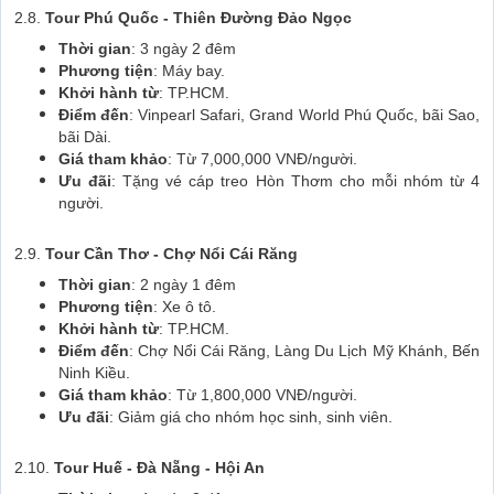
2.8.
Tour Phú Quốc - Thiên Đường Đảo Ngọc
Thời gian
: 3 ngày 2 đêm
Phương tiện
: Máy bay.
Khởi hành từ
: TP.HCM.
Điểm đến
: Vinpearl Safari, Grand World Phú Quốc, bãi Sao,
bãi Dài.
Giá tham khảo
: Từ 7,000,000 VNĐ/người.
Ưu đãi
: Tặng vé cáp treo Hòn Thơm cho mỗi nhóm từ 4
người.
2.9.
Tour Cần Thơ - Chợ Nổi Cái Răng
Thời gian
: 2 ngày 1 đêm
Phương tiện
: Xe ô tô.
Khởi hành từ
: TP.HCM.
Điểm đến
: Chợ Nổi Cái Răng, Làng Du Lịch Mỹ Khánh, Bến
Ninh Kiều.
Giá tham khảo
: Từ 1,800,000 VNĐ/người.
Ưu đãi
: Giảm giá cho nhóm học sinh, sinh viên.
2.10.
Tour Huế - Đà Nẵng - Hội An