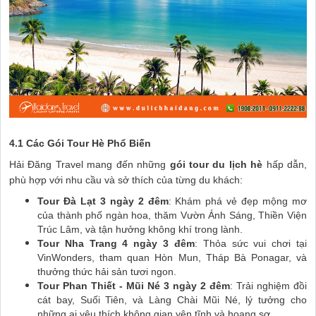
4.1 Các Gói Tour Hè Phổ Biến
Hải Đăng Travel mang đến những
gói tour du lịch hè
hấp dẫn,
phù hợp với nhu cầu và sở thích của từng du khách:
Tour Đà Lạt 3 ngày 2 đêm
: Khám phá vẻ đẹp mộng mơ
của thành phố ngàn hoa, thăm Vườn Ánh Sáng, Thiền Viện
Trúc Lâm, và tận hưởng không khí trong lành.
Tour Nha Trang 4 ngày 3 đêm
: Thỏa sức vui chơi tại
VinWonders, tham quan Hòn Mun, Tháp Bà Ponagar, và
thưởng thức hải sản tươi ngon.
Tour Phan Thiết - Mũi Né 3 ngày 2 đêm
: Trải nghiệm đồi
cát bay, Suối Tiên, và Làng Chài Mũi Né, lý tưởng cho
những ai yêu thích không gian yên tĩnh và hoang sơ.