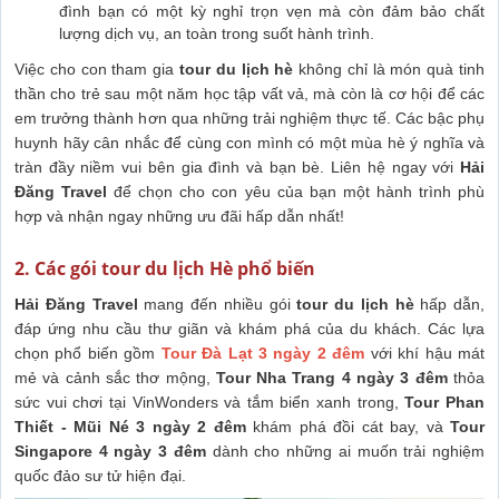
đình bạn có một kỳ nghỉ trọn vẹn mà còn đảm bảo chất
lượng dịch vụ, an toàn trong suốt hành trình.
Việc cho con tham gia
tour du lịch hè
không chỉ là món quà tinh
thần cho trẻ sau một năm học tập vất vả, mà còn là cơ hội để các
em trưởng thành hơn qua những trải nghiệm thực tế. Các bậc phụ
huynh hãy cân nhắc để cùng con mình có một mùa hè ý nghĩa và
tràn đầy niềm vui bên gia đình và bạn bè. Liên hệ ngay với
Hải
Đăng Travel
để chọn cho con yêu của bạn một hành trình phù
hợp và nhận ngay những ưu đãi hấp dẫn nhất!
2. Các gói tour du lịch Hè phổ biến
Hải Đăng Travel
mang đến nhiều gói
tour du lịch hè
hấp dẫn,
đáp ứng nhu cầu thư giãn và khám phá của du khách. Các lựa
chọn phổ biến gồm
Tour Đà Lạt 3 ngày 2 đêm
với khí hậu mát
mẻ và cảnh sắc thơ mộng,
Tour Nha Trang 4 ngày 3 đêm
thỏa
sức vui chơi tại VinWonders và tắm biển xanh trong,
Tour Phan
Thiết - Mũi Né 3 ngày 2 đêm
khám phá đồi cát bay, và
Tour
Singapore 4 ngày 3 đêm
dành cho những ai muốn trải nghiệm
quốc đảo sư tử hiện đại.