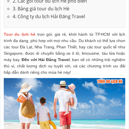
2. Các gói tour du lịch Hè phổ biến
3. Bảng giá tour du lịch Hè
4. Công ty du lịch Hải Đăng Travel
Tour du lịch hè
trọn gói, giá rẻ, khởi hành từ TP.HCM với lịch
trình đa dạng, phù hợp với mọi nhu cầu. Du khách có thể lựa chọn
các tour Đà Lạt, Nha Trang, Phan Thiết, hay các tour quốc tế như
Singapore, được di chuyển bằng xe ô tô, limousine, tàu lửa hoặc
máy bay.
Đến với Hải Đăng Travel
, bạn sẽ có những trải nghiệm
thú vị, chất lượng dịch vụ tuyệt vời, và các chương trình ưu đãi
hấp dẫn dành riêng cho mùa hè này!