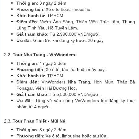
Thời gian
: 3 ngày 2 đêm
Phương tiện
: Xe ô tô hoặc limousine.
Khởi hành từ
: TP.HCM.
Điểm đến
: Vườn Ánh Sáng, Thiền Viện Trúc Lâm, Thung
Lũng Tình Yêu, Hồ Tuyền Lâm.
Giá tham khảo
: Từ 2,990,000 VNĐ/người.
Ưu đãi
: Giảm 5% khi đăng ký trước 20 ngày.
2.2.
Tour Nha Trang - VinWonders
Thời gian
: 4 ngày 3 đêm
Phương tiện
: Xe ô tô, tàu lửa hoặc máy bay.
Khởi hành từ
: TP.HCM.
Điểm đến
: VinWonders Nha Trang, Hòn Mun, Tháp Bà
Ponagar, Viện Hải Dương Học.
Giá tham khảo
: Từ 5,500,000 VNĐ/người.
Ưu đãi
: Tặng vé vào cổng VinWonders khi đăng ký tour
nhóm từ 4 người.
2.3.
Tour Phan Thiết - Mũi Né
Thời gian
: 3 ngày 2 đêm
Phương tiện
: Xe ô tô, limousine hoặc tàu lửa.