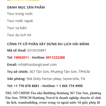
DANH MỤC SẢN PHẨM
Tour trong nước
Tour nước ngoài
Tour sự kiện
Tour du lịch hè
CÔNG TY CỔ PHẦN XÂY DỰNG DU LỊCH HẢI ĐĂNG
Mã số thuế:
0310535887
Tel:
19002011
- Hotline:
0911222288
Email:
info@haidangtravel.com
Trụ sở chính:
367 Tân Sơn, Phường Tân Sơn, TPHCM
Văn phòng:
968 Dolly Parton pkwy, Sevierville, TN
Tel:
+1 770 878 8881
- Hotline:
+ 1 865 774 9995
TRỤ SỞ CHÍNH Tòa nhà Building Haidang 367 Tân Sơn, phường
Tân Sơn, TPHCM Haidang Travel là doanh nghiệp chuyên tổ chức
du lịch, teambuilding, event trong và ngoài nước Số giấy phép lữ