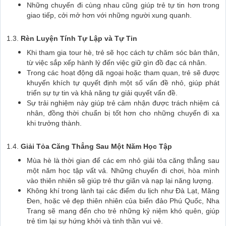
Những chuyến đi cùng nhau cũng giúp trẻ tự tin hơn trong
giao tiếp, cởi mở hơn với những người xung quanh.
1.3.
Rèn Luyện Tính Tự Lập và Tự Tin
Khi tham gia tour hè, trẻ sẽ học cách tự chăm sóc bản thân,
từ việc sắp xếp hành lý đến việc giữ gìn đồ đạc cá nhân.
Trong các hoạt động dã ngoại hoặc tham quan, trẻ sẽ được
khuyến khích tự quyết định một số vấn đề nhỏ, giúp phát
triển sự tự tin và khả năng tự giải quyết vấn đề.
Sự trải nghiệm này giúp trẻ cảm nhận được trách nhiệm cá
nhân, đồng thời chuẩn bị tốt hơn cho những chuyến đi xa
khi trưởng thành.
1.4.
Giải Tỏa Căng Thẳng Sau Một Năm Học Tập
Mùa hè là thời gian để các em nhỏ giải tỏa căng thẳng sau
một năm học tập vất vả. Những chuyến đi chơi, hòa mình
vào thiên nhiên sẽ giúp trẻ thư giãn và nạp lại năng lượng.
Không khí trong lành tại các điểm du lịch như Đà Lạt, Măng
Đen, hoặc vẻ đẹp thiên nhiên của biển đảo Phú Quốc, Nha
Trang sẽ mang đến cho trẻ những kỷ niệm khó quên, giúp
trẻ tìm lại sự hứng khởi và tinh thần vui vẻ.