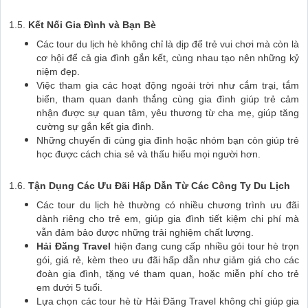
1.5.
Kết Nối Gia Đình và Bạn Bè
Các tour du lịch hè không chỉ là dịp để trẻ vui chơi mà còn là
cơ hội để cả gia đình gắn kết, cùng nhau tạo nên những kỷ
niệm đẹp.
Việc tham gia các hoạt động ngoài trời như cắm trại, tắm
biển, tham quan danh thắng cùng gia đình giúp trẻ cảm
nhận được sự quan tâm, yêu thương từ cha mẹ, giúp tăng
cường sự gắn kết gia đình.
Những chuyến đi cùng gia đình hoặc nhóm bạn còn giúp trẻ
học được cách chia sẻ và thấu hiểu mọi người hơn.
1.6.
Tận Dụng Các Ưu Đãi Hấp Dẫn Từ Các Công Ty Du Lịch
Các tour du lịch hè thường có nhiều chương trình ưu đãi
dành riêng cho trẻ em, giúp gia đình tiết kiệm chi phí mà
vẫn đảm bảo được những trải nghiệm chất lượng.
Hải Đăng Travel
hiện đang cung cấp nhiều gói tour hè trọn
gói, giá rẻ, kèm theo ưu đãi hấp dẫn như giảm giá cho các
đoàn gia đình, tặng vé tham quan, hoặc miễn phí cho trẻ
em dưới 5 tuổi.
Lựa chọn các tour hè từ Hải Đăng Travel không chỉ giúp gia