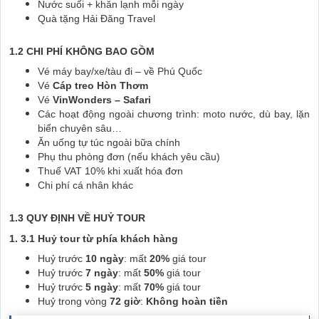
Nước suối + khăn lạnh mỗi ngày
Quà tặng Hải Đăng Travel
1.2 CHI PHÍ KHÔNG BAO GỒM
Vé máy bay/xe/tàu đi – về Phú Quốc
Vé
Cáp treo Hòn Thơm
Vé
VinWonders – Safari
Các hoạt động ngoài chương trình: moto nước, dù bay, lặn
biển chuyên sâu…
Ăn uống tự túc ngoài bữa chính
Phụ thu phòng đơn (nếu khách yêu cầu)
Thuế VAT 10% khi xuất hóa đơn
Chi phí cá nhân khác
1.3 QUY ĐỊNH VỀ HUỶ TOUR
1. 3.1 Huỷ tour từ phía khách hàng
Huỷ trước
10 ngày
: mất
20%
giá tour
Huỷ trước
7 ngày
: mất
50%
giá tour
Huỷ trước
5 ngày
: mất
70%
giá tour
Huỷ trong vòng
72 giờ
:
Không hoàn tiền