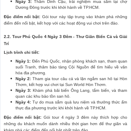
Ngày 3:
Thăm Dinh Cậu, trải nghiệm mua sắm tại chợ
Dương Đông trước khi khởi hành về TP.HCM.
Đặc điểm nổi bật:
Gói tour này tập trung vào khám phá những
điểm đến nổi bật, kết hợp với các hoạt động vui chơi trên đảo.
2.2.
Tour Phú Quốc 4 Ngày 3 Đêm - Thư Giãn Biển Cả và Giải
Trí
Lịch trình chi tiết:
Ngày 1:
Đến Phú Quốc, nhận phòng khách sạn, tham quan
suối Tranh, thăm bảo tàng Cội Nguồn để tìm hiểu về văn
hóa địa phương.
Ngày 2:
Tham gia tour câu cá và lặn ngắm san hô tại Hòn
Thơm, kết hợp vui chơi tại Sun World Hòn Thơm.
Ngày 3:
Khám phá bãi biển Ông Lang, tắm biển, và tham
quan các khu bảo tồn san hô.
Ngày 4:
Tự do mua sắm quà lưu niệm và thưởng thức ẩm
thực địa phương trước khi khởi hành về TP.HCM.
Đặc điểm nổi bật:
Gói tour 4 ngày 3 đêm này thích hợp cho
những du khách muốn dành nhiều thời gian hơn để thư giãn và
khám phá các điểm đến nổi bật nhất trên đảo.