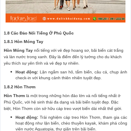
1.8 Các Đảo Nổi Tiếng Ở Phú Quốc
1.8.1 Hòn Móng Tay
Hòn Móng Tay
nổi tiếng với vẻ đẹp hoang sơ, bãi biển cát trắng
và làn nước trong xanh. Đây là điểm đến lý tưởng cho du khách
yêu thích sự yên tĩnh và vẻ đẹp tự nhiên.
Hoạt động:
Lặn ngắm san hô, tắm biển, câu cá, chụp ảnh
check-in với khung cảnh thiên nhiên tuyệt đẹp.
1.8.2 Hòn Thơm
Hòn Thơm
là một trong những hòn đảo lớn và nổi tiếng nhất ở
Phú Quốc, với hệ sinh thái đa dạng và bãi biển tuyệt đẹp. Đặc
biệt, Hòn Thơm còn sở hữu cáp treo vượt biển dài nhất thế giới.
Hoạt động:
Trải nghiệm cáp treo Hòn Thơm, tham gia các
hoạt động như lặn biển, chèo thuyền kayak, khám phá công
viên nước Aquatopia, thư giãn trên bãi biển.