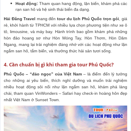
Hoạt động:
Tham quan hang động, lặn biển, khám phá các
rạn san hô và hệ sinh thái biển đa dạng.
Hải Đăng Travel
mang đến
tour du lịch Phú Quốc trọn gói
, giá
rẻ, khởi hành từ TPHCM với nhiều lựa chọn phương tiện như xe ô
tô, limousine, và máy bay. Hành trình bao gồm khám phá những
hòn đảo hoang sơ như Hòn Móng Tay, Hòn Thơm, Hòn Dăm
Ngang, mang lại trải nghiệm đáng nhớ với các hoạt động như lặn
ngắm san hô, tắm biển, và thưởng thức hải sản tươi sống.
4. Cần chuẩn bị gì khi tham gia tour Phú Quốc?
Phú Quốc – “đảo ngọc” của Việt Nam
– là điểm đến lý tưởng
cho những ai yêu biển, thích nghỉ dưỡng và muốn trải nghiệm
nhiều hoạt động sôi nổi như lặn ngắm san hô, khám phá làng
chài, tham quan VinWonders – Safari hay check-in hoàng hôn đẹp
nhất Việt Nam ở Sunset Town.