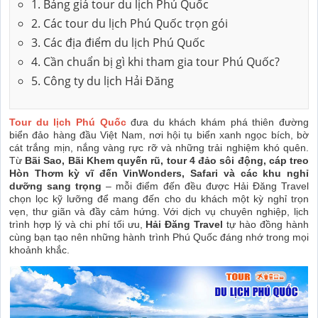
1. Bảng giá tour du lịch Phú Quốc
2. Các tour du lịch Phú Quốc trọn gói
3. Các địa điểm du lịch Phú Quốc
4. Cần chuẩn bị gì khi tham gia tour Phú Quốc?
5. Công ty du lịch Hải Đăng
Tour du lịch Phú Quốc
đưa du khách khám phá thiên đường
biển đảo hàng đầu Việt Nam, nơi hội tụ biển xanh ngọc bích, bờ
cát trắng mịn, nắng vàng rực rỡ và những trải nghiệm khó quên.
Từ
Bãi Sao, Bãi Khem quyến rũ, tour 4 đảo sôi động, cáp treo
Hòn Thơm kỳ vĩ đến VinWonders, Safari và các khu nghỉ
dưỡng sang trọng
– mỗi điểm đến đều được Hải Đăng Travel
chọn lọc kỹ lưỡng để mang đến cho du khách một kỳ nghỉ trọn
vẹn, thư giãn và đầy cảm hứng. Với dịch vụ chuyên nghiệp, lịch
trình hợp lý và chi phí tối ưu,
Hải Đăng Travel
tự hào đồng hành
cùng bạn tạo nên những hành trình Phú Quốc đáng nhớ trong mọi
khoảnh khắc.