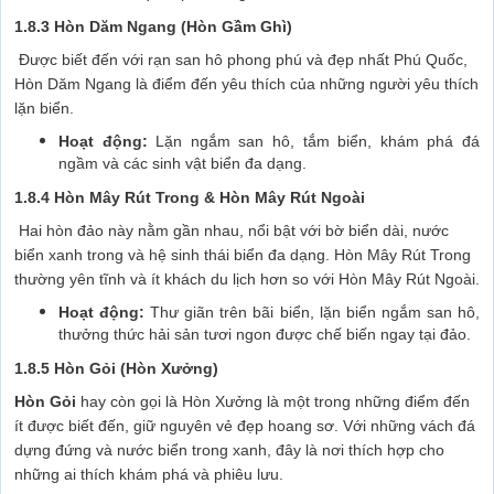
1.8.3 Hòn Dăm Ngang (Hòn Gầm Ghì)
Được biết đến với rạn san hô phong phú và đẹp nhất Phú Quốc,
Hòn Dăm Ngang là điểm đến yêu thích của những người yêu thích
lặn biển.
Hoạt động:
Lặn ngắm san hô, tắm biển, khám phá đá
ngầm và các sinh vật biển đa dạng.
1.8.4 Hòn Mây Rút Trong & Hòn Mây Rút Ngoài
Hai hòn đảo này nằm gần nhau, nổi bật với bờ biển dài, nước
biển xanh trong và hệ sinh thái biển đa dạng. Hòn Mây Rút Trong
thường yên tĩnh và ít khách du lịch hơn so với Hòn Mây Rút Ngoài.
Hoạt động:
Thư giãn trên bãi biển, lặn biển ngắm san hô,
thưởng thức hải sản tươi ngon được chế biến ngay tại đảo.
1.8.5 Hòn Gỏi (Hòn Xưởng)
Hòn Gỏi
hay còn gọi là Hòn Xưởng là một trong những điểm đến
ít được biết đến, giữ nguyên vẻ đẹp hoang sơ. Với những vách đá
dựng đứng và nước biển trong xanh, đây là nơi thích hợp cho
những ai thích khám phá và phiêu lưu.