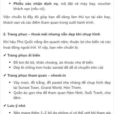
Phiếu xác nhận dịch vụ
, mã đặt vé máy bay, voucher
khách sạn (nếu có).
Việc chuẩn bị đầy đủ giúp bạn dễ dàng làm thủ tục tại sân bay,
khách sạn và các điểm tham quan trong suốt hành trình.
2. Trang phục – thoải mái nhưng vẫn đẹp khi chụp hình
Khí hậu Phú Quốc nắng ấm quanh năm, thuận lợi cho biển và các
hoạt động ngoài trời. Vì vậy, bạn nên chuẩn bị:
✔ Trang phục đi biển
Đồ bơi đủ bộ, khăn choàng, áo khoác nhẹ đi biển.
Dép lê chống trơn hoặc sandal để dễ di chuyển trên cát.
✔ Trang phục tham quan – check-in
Váy maxi, đồ trắng, đồ pastel nhẹ nhàng để chụp hình đẹp
tại Sunset Town, Grand World, Hòn Thơm.
Quần áo gọn nhẹ để tham quan Hàm Ninh, Suối Tranh, chợ
đêm.
✔ Lưu ý nhỏ
Nên mang thêm 1–2 bộ dự phòng vì có thể ướt khi tham gia