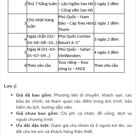
2
Thứ 7 hằng tuần
– Lặn Ngắm San Hô
3 ngày 2 đêm
– Công viên San Hô
Phú Quốc – Nam
Chủ nhật hàng
3
Đảo – Cáp Treo Hòn
2 ngày 1 đêm
tuần
Thơm
Ngày chẵn (02–
Phú Quốc Combo
4
3 ngày 2 đêm
04–06–08–10…)
Resort 4–5*
Ngày lẻ (01–03–
Phú Quốc – Safari –
5
4 ngày 3 đêm
05–07–09…)
VinWonders
Tour riêng – Tour
6
Theo yêu cầu
Theo yêu cầu
công ty – MICE
Lưu ý:
Giá đã bao gồm:
Phương tiện di chuyển, khách sạn, các
bữa ăn chính, vé tham quan các điểm trong lịch trình, bảo
hiểm du lịch, hướng dẫn viên.
Giá chưa bao gồm:
Chi phí cá nhân, đồ uống, dịch vụ
ngoài chương trình.
Ưu đãi đặc biệt:
Giảm giá cho nhóm từ 5 người trở lên, ưu
đãi cho trẻ em và khách hàng thân thiết.