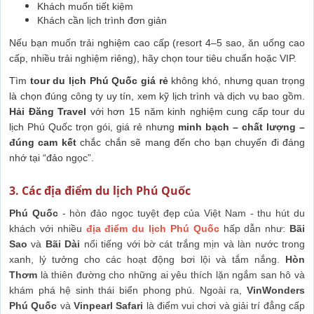
Khách muốn tiết kiệm
Khách cần lịch trình đơn giản
Nếu bạn muốn trải nghiệm cao cấp (resort 4–5 sao, ăn uống cao
cấp, nhiều trải nghiệm riêng), hãy chọn tour tiêu chuẩn hoặc VIP.
Tìm
tour du lịch Phú Quốc giá rẻ
không khó, nhưng quan trọng
là chọn đúng công ty uy tín, xem kỹ lịch trình và dịch vụ bao gồm.
Hải Đăng Travel
với hơn 15 năm kinh nghiệm cung cấp tour du
lịch Phú Quốc trọn gói, giá rẻ nhưng
minh bạch – chất lượng –
đúng cam kết
chắc chắn sẽ mang đến cho bạn chuyến đi đáng
nhớ tại “đảo ngọc”.
3. Các địa điểm du lịch Phú Quốc
Phú Quốc
- hòn đảo ngọc tuyệt đẹp của Việt Nam - thu hút du
khách với nhiều
địa điểm du lịch Phú Quốc
hấp dẫn như:
Bãi
Sao
và
Bãi Dài
nổi tiếng với bờ cát trắng mịn và làn nước trong
xanh, lý tưởng cho các hoạt động bơi lội và tắm nắng.
Hòn
Thơm
là thiên đường cho những ai yêu thích lặn ngắm san hô và
khám phá hệ sinh thái biển phong phú. Ngoài ra,
VinWonders
Phú Quốc
và
Vinpearl Safari
là điểm vui chơi và giải trí đẳng cấp