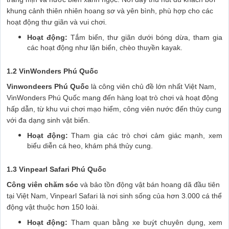
khung cảnh thiên nhiên hoang sơ và yên bình, phù hợp cho các
hoạt động thư giãn và vui chơi.
Hoạt động:
Tắm biển, thư giãn dưới bóng dừa, tham gia
các hoạt động như lặn biển, chèo thuyền kayak.
1.2 VinWonders Phú Quốc
Vinwondeers Phú Quốc
là công viên chủ đề lớn nhất Việt Nam,
VinWonders Phú Quốc mang đến hàng loạt trò chơi và hoạt động
hấp dẫn, từ khu vui chơi mạo hiểm, công viên nước đến thủy cung
với đa dạng sinh vật biển.
Hoạt động:
Tham gia các trò chơi cảm giác mạnh, xem
biểu diễn cá heo, khám phá thủy cung.
1.3 Vinpearl Safari Phú Quốc
Công viên chăm sóc
và bảo tồn động vật bán hoang dã đầu tiên
tại Việt Nam, Vinpearl Safari là nơi sinh sống của hơn 3.000 cá thể
động vật thuộc hơn 150 loài.
Hoạt động:
Tham quan bằng xe buýt chuyên dụng, xem