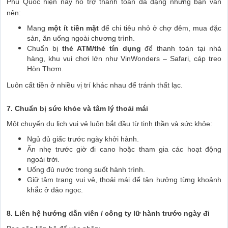
Phú Quốc hiện nay hỗ trợ thanh toán đa dạng nhưng bạn vẫn
nên:
Mang
một ít tiền mặt
để chi tiêu nhỏ ở chợ đêm, mua đặc
sản, ăn uống ngoài chương trình.
Chuẩn bị
thẻ ATM/thẻ tín dụng
để thanh toán tại nhà
hàng, khu vui chơi lớn như VinWonders – Safari, cáp treo
Hòn Thơm.
Luôn cất tiền ở nhiều vị trí khác nhau để tránh thất lạc.
7. Chuẩn bị sức khỏe và tâm lý thoải mái
Một chuyến du lịch vui vẻ luôn bắt đầu từ tinh thần và sức khỏe:
Ngủ đủ giấc trước ngày khởi hành.
Ăn nhẹ trước giờ đi cano hoặc tham gia các hoạt động
ngoài trời.
Uống đủ nước trong suốt hành trình.
Giữ tâm trạng vui vẻ, thoải mái để tận hưởng từng khoảnh
khắc ở đảo ngọc.
8. Liên hệ hướng dẫn viên / công ty lữ hành trước ngày đi