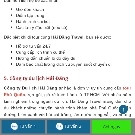
Bạn nên liên hệ để xác nhận:
Giờ đón khách
Điểm tập trung
Hành trình chi tiết
Các lưu ý đặc biệt (nếu có)
Đặc biệt khi đi tour cùng
Hải Đăng Travel
, bạn sẽ được:
Hỗ trợ tư vấn 24/7
Cung cấp lịch trình cụ thể
Hướng dẫn chuẩn bị đồ đầy đủ
Đảm bảo chất lượng dịch vụ xuyên suốt chuyến đi
5. Công ty du lịch Hải Đăng
Công ty Du lịch Hải Đăng
tự hào là đơn vị uy tín cung cấp
tour
Phú Quốc
trọn gói, giá rẻ khởi hành từ TP.HCM. Với nhiều năm
kinh nghiệm trong ngành du lịch, Hải Đăng Travel mang đến cho
↑
du khách những chuyến hành trình khám phá Phú Quốc, thiên
đường biển xanh với bãi cát trắng, làn nước trong vắt, và những
trải nghiệm tuyệt vời về thiên nhiên và văn hóa.
Tư vấn 1
Tư vấn 2
Gọi ngay