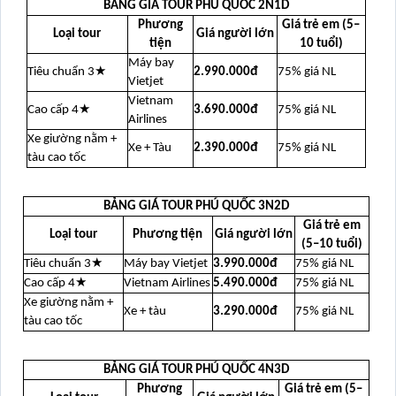
BẢNG GIÁ TOUR PHÚ QUỐC 2N1D
Phương
Giá trẻ em (5–
Loại tour
Giá người lớn
tiện
10 tuổi)
Máy bay
Tiêu chuẩn 3★
2.990.000đ
75% giá NL
Vietjet
Vietnam
Cao cấp 4★
3.690.000đ
75% giá NL
Airlines
Xe giường nằm +
Xe + Tàu
2.390.000đ
75% giá NL
tàu cao tốc
BẢNG GIÁ TOUR PHÚ QUỐC 3N2D
Giá trẻ em
Loại tour
Phương tiện
Giá người lớn
(5–10 tuổi)
Tiêu chuẩn 3★
Máy bay Vietjet
3.990.000đ
75% giá NL
Cao cấp 4★
Vietnam Airlines
5.490.000đ
75% giá NL
Xe giường nằm +
Xe + tàu
3.290.000đ
75% giá NL
tàu cao tốc
BẢNG GIÁ TOUR PHÚ QUỐC 4N3D
Phương
Giá trẻ em (5–