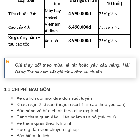
Loại tour
Giá người lớn
tiện
10 tuổi)
Máy bay
Tiêu chuẩn 3★
4.990.000đ
75% giá NL
Vietjet
Vietnam
Cao cấp 4★
6.490.000đ
75% giá NL
Airlines
Xe giường nằm +
Xe + tàu
3.990.000đ
75% giá NL
tàu cao tốc
Giá thay đổi theo mùa, lễ tết hoặc yêu cầu riêng. Hải
Đăng Travel cam kết giá tốt – dịch vụ chuẩn.
1.1 CHI PHÍ BAO GỒM
Xe du lịch đời mới đưa đón suốt tuyến
Khách sạn 2–3 sao (hoặc resort 4–5 sao theo yêu cầu)
Bữa sáng và bữa chính theo chương trình
Cano tham quan đảo + lặn ngắm san hô (tuỳ tour)
Vé tham quan theo lịch trình
Hướng dẫn viên chuyên nghiệp
Bảo hiểm du lịch