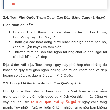
rẻ
2.4.
Tour Phú Quốc Tham Quan Các Đảo Bằng Cano (1 Ngày)
Lịch trình chi tiết:
Đưa du khách tham quan các đảo nổi tiếng: Hòn Thơm,
Hòn Móng Tay, Hòn Mây Rút.
Tham gia các hoạt động dưới nước như lặn ngắm san hô,
chèo thuyền kayak và tắm biển.
Thưởng thức hải sản tươi ngon tại làng chài và nghỉ ngơi tại
các bãi biển tuyệt đẹp.
Đặc điểm nổi bật:
Tour trong ngày này phù hợp cho những du
khách có quỹ thời gian ngắn nhưng vẫn muốn khám phá vẻ đẹp
hoang sơ của các đảo nhỏ quanh Phú Quốc.
2.5 Lưu ý khi tìm tour du lịch Phú Quốc giá rẻ
Phú Quốc – thiên đường biển ngọc của Việt Nam – luôn nằm
trong top những điểm đến được du khách yêu thích nhất. Cũng vì
vậy, nhu cầu tìm
tour du lịch Phú Quốc giá rẻ
ngày càng tăng
mạnh. Tuy nhiên, “giá rẻ” luôn đi kèm nhiều rủi ro nếu bạn không