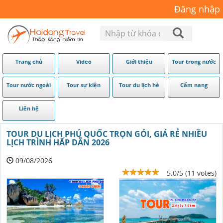
Đăng nhập
Trang chủ
Video
Giới thiệu
Tour trong nước
Tour nước ngoài
Tour sự kiện
Tour du lịch hè
Cẩm nang
Liên hệ
TOUR DU LỊCH PHÚ QUỐC TRỌN GÓI, GIÁ RẺ NHIỀU
LỊCH TRÌNH HẤP DẪN 2026
09/08/2026
5.0/5 (11 votes)