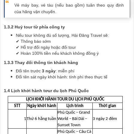
Vé máy bay, vé tàu (nếu bao gồm) tuân theo quy định
của hãng vận chuyển.
1.3.2 Huỷ tour từ phía công ty
Nếu tour không đủ số lượng, Hải Đăng Travel sẽ:
✔ Thông báo sớm
✔ Hỗ trợ đổi ngày hoặc đổi tour
✔ Hoàn 100% tiền nếu khách không đồng ý
1.3.3 Thay đổi thông tin khách hàng
Đổi tên trước
3 ngày
: miễn phí
Đổi tên sát ngày khởi hành: tính phí theo thực tế
1.4 Lịch khởi hành tơur du lịch Phú Quốc
LỊCH KHỞI HÀNH TOUR DU LỊCH PHÚ QUỐC
STT
Ngày khởi hành
Lịch trình
Thời gian
Phú Quốc – Grand
1
Thứ 6 hằng tuần
World – Bãi Dài –
3 ngày 2 đêm
Sunset Town
Phú Quốc – Câu Cá