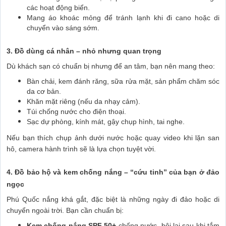
các hoạt động biển.
Mang áo khoác mỏng để tránh lạnh khi đi cano hoặc di
chuyển vào sáng sớm.
3. Đồ dùng cá nhân – nhỏ nhưng quan trọng
Dù khách sạn có chuẩn bị nhưng để an tâm, bạn nên mang theo:
Bàn chải, kem đánh răng, sữa rửa mặt, sản phẩm chăm sóc
da cơ bản.
Khăn mặt riêng (nếu da nhạy cảm).
Túi chống nước cho điện thoại.
Sạc dự phòng, kính mát, gậy chụp hình, tai nghe.
Nếu bạn thích chụp ảnh dưới nước hoặc quay video khi lặn san
hô, camera hành trình sẽ là lựa chọn tuyệt vời.
4. Đồ bảo hộ và kem chống nắng – “cứu tinh” của bạn ở đảo
ngọc
Phú Quốc nắng khá gắt, đặc biệt là những ngày đi đảo hoặc di
chuyển ngoài trời. Bạn cần chuẩn bị:
Kem chống nắng SPF 50+
chống nước, bôi lại sau khi tắm