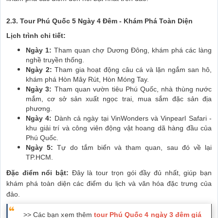
2.3.
Tour Phú Quốc 5 Ngày 4 Đêm - Khám Phá Toàn Diện
Lịch trình chi tiết:
Ngày 1:
Tham quan chợ Dương Đông, khám phá các làng
nghề truyền thống.
Ngày 2:
Tham gia hoạt động câu cá và lặn ngắm san hô,
khám phá Hòn Mây Rút, Hòn Móng Tay.
Ngày 3:
Tham quan vườn tiêu Phú Quốc, nhà thùng nước
mắm, cơ sở sản xuất ngọc trai, mua sắm đặc sản địa
phương.
Ngày 4:
Dành cả ngày tại VinWonders và Vinpearl Safari -
khu giải trí và công viên động vật hoang dã hàng đầu của
Phú Quốc.
Ngày 5:
Tự do tắm biển và tham quan, sau đó về lại
TP.HCM.
Đặc điểm nổi bật:
Đây là tour trọn gói đầy đủ nhất, giúp bạn
khám phá toàn diện các điểm du lịch và văn hóa đặc trưng của
đảo.
>> Các bạn xem thêm
tour Phú Quốc 4 ngày 3 đêm giá