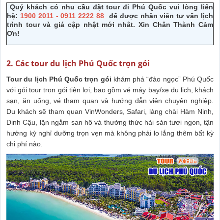
Quý khách có nhu cầu
đặt
tour đi Phú Quốc
vui lòng liên
hệ:
1900 2011 - 0911 2222 88
để được nhân viên tư vấn lịch
trình tour và giá cập nhật mới nhât. Xin Chân Thành Cảm
Ơn!
2. Các tour du lịch Phú Quốc trọn gói
Tour du lịch Phú Quốc trọn gói
khám phá “đảo ngọc” Phú Quốc
với gói tour trọn gói tiện lợi, bao gồm vé máy bay/xe du lịch, khách
sạn, ăn uống, vé tham quan và hướng dẫn viên chuyên nghiệp.
Du khách sẽ tham quan VinWonders, Safari, làng chài Hàm Ninh,
Dinh Cậu, lặn ngắm san hô và thưởng thức hải sản tươi ngon, tận
hưởng kỳ nghỉ dưỡng trọn vẹn mà không phải lo lắng thêm bất kỳ
chi phí nào.