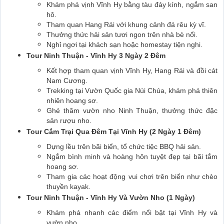
Khám phá vịnh Vĩnh Hy bằng tàu đáy kính, ngắm san
hô.
Tham quan Hang Rái với khung cảnh đá rêu kỳ vĩ.
Thưởng thức hải sản tươi ngon trên nhà bè nổi.
Nghỉ ngơi tại khách sạn hoặc homestay tiện nghi.
Tour Ninh Thuận - Vĩnh Hy 3 Ngày 2 Đêm
Kết hợp tham quan vịnh Vĩnh Hy, Hang Rái và đồi cát
Nam Cương.
Trekking tại Vườn Quốc gia Núi Chúa, khám phá thiên
nhiên hoang sơ.
Ghé thăm vườn nho Ninh Thuận, thưởng thức đặc
sản rượu nho.
Tour Cắm Trại Qua Đêm Tại Vĩnh Hy (2 Ngày 1 Đêm)
Dựng lều trên bãi biển, tổ chức tiệc BBQ hải sản.
Ngắm bình minh và hoàng hôn tuyệt đẹp tại bãi tắm
hoang sơ.
Tham gia các hoạt động vui chơi trên biển như chèo
thuyền kayak.
Tour Ninh Thuận - Vĩnh Hy Và Vườn Nho (1 Ngày)
Khám phá nhanh các điểm nổi bật tại Vĩnh Hy và
vườn nho.