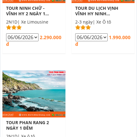
TOUR NINH CHỮ -
TOUR DU LỊCH VỊNH
VĨNH HY 2 NGÀY 1
VĨNH HY NINH
ĐÊM
THUẬN
2N1D| Xe Limousine
2-3 ngày| Xe Ô tô
2.290.000
1.990.000
đ
đ
TOUR PHAN RANG 2
NGÀY 1 ĐÊM
2N1D| Xe ô tô