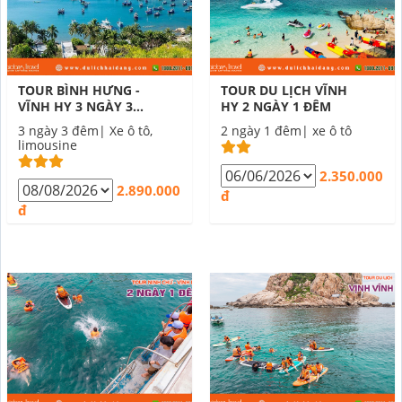
TOUR BÌNH HƯNG -
TOUR DU LỊCH VĨNH
VĨNH HY 3 NGÀY 3
HY 2 NGÀY 1 ĐÊM
ĐÊM
3 ngày 3 đêm| Xe ô tô,
2 ngày 1 đêm| xe ô tô
limousine
2.350.000
2.890.000
đ
đ