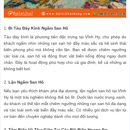
1.
Đi Tàu Đáy Kính Ngắm San Hô
Tàu đáy kính là phương tiện đặc trưng tại Vĩnh Hy, cho phép du
khách ngắm nhìn những rạn san hô đầy màu sắc và hệ sinh thái
biển phong phú mà không cần lặn. Bạn sẽ được chiêm ngưỡng
các loài cá, san hô và động thực vật biển sống động ngay dưới
chân. Đây là hoạt động phù hợp cho cả gia đình, kể cả những ai
không biết bơi.
2.
Lặn Ngắm San Hô
Nếu bạn yêu thích khám phá đại dương, lặn ngắm san hô tại Vĩnh
Hy là một trải nghiệm không thể bỏ lỡ. Dưới làn nước trong xanh,
du khách có thể tận mắt chiêm ngưỡng những rạn san hô đa dạng
và các loài sinh vật biển đầy màu sắc. Có nhiều gói dịch vụ lặn từ
cơ bản đến chuyên nghiệp dành cho mọi đối tượng.
3.
Tắm Biển Và Thư Giãn Tại Các Bãi Biển Hoang Sơ