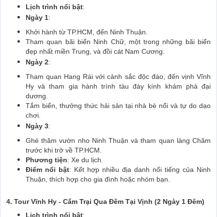
Lịch trình nổi bật
:
Ngày 1
:
Khởi hành từ TP.HCM, đến Ninh Thuận.
Tham quan bãi biển Ninh Chữ, một trong những bãi biển
đẹp nhất miền Trung, và đồi cát Nam Cương.
Ngày 2
:
Tham quan Hang Rái với cảnh sắc độc đáo, đến vịnh Vĩnh
Hy và tham gia hành trình tàu đáy kính khám phá đại
dương.
Tắm biển, thưởng thức hải sản tại nhà bè nổi và tự do dạo
chơi.
Ngày 3
:
Ghé thăm vườn nho Ninh Thuận và tham quan làng Chăm
trước khi trở về TP.HCM.
Phương tiện
: Xe du lịch.
Điểm nổi bật
: Kết hợp nhiều địa danh nổi tiếng của Ninh
Thuận, thích hợp cho gia đình hoặc nhóm bạn.
4. Tour Vĩnh Hy - Cắm Trại Qua Đêm Tại Vịnh (2 Ngày 1 Đêm)
Lịch trình nổi bật
: