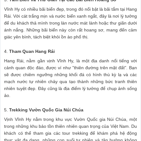
Vĩnh Hy có nhiều bãi biển đẹp, trong đó nổi bật là bãi tắm tại Hang
Rái. Với cát trắng mịn và nước biển xanh ngắt, đây là nơi lý tưởng
để du khách thả mình trong làn nước mát lành hoặc thư giãn dưới
ánh nắng. Những bãi biển này còn rất hoang sơ, mang đến cảm
giác yên bình, tách biệt khỏi ồn ào phố thị.
4.
Tham Quan Hang Rái
Hang Rái, nằm gần vịnh Vĩnh Hy, là một địa danh nổi tiếng với
cảnh quan độc đáo, được ví như "thiên đường trên mặt đất". Bạn
sẽ được chiêm ngưỡng những khối đá có hình thù kỳ lạ và các
mạch nước tự nhiên chảy qua tạo thành những bức tranh thiên
nhiên tuyệt đẹp. Đây cũng là địa điểm lý tưởng để chụp ảnh sống
ảo.
5.
Trekking Vườn Quốc Gia Núi Chúa
Vịnh Vĩnh Hy nằm trong khu vực Vườn Quốc gia Núi Chúa, một
trong những khu bảo tồn thiên nhiên quan trọng của Việt Nam. Du
khách có thể tham gia các tour trekking để khám phá hệ động
thực vật đa dạng, những con suối tự nhiên và tận hưởng không