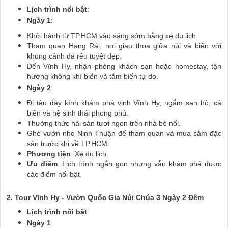
Lịch trình nổi bật
:
Ngày 1
:
Khởi hành từ TP.HCM vào sáng sớm bằng xe du lịch.
Tham quan Hang Rái, nơi giao thoa giữa núi và biển với
khung cảnh đá rêu tuyệt đẹp.
Đến Vĩnh Hy, nhận phòng khách sạn hoặc homestay, tận
hưởng không khí biển và tắm biển tự do.
Ngày 2
:
Đi tàu đáy kính khám phá vịnh Vĩnh Hy, ngắm san hô, cá
biển và hệ sinh thái phong phú.
Thưởng thức hải sản tươi ngon trên nhà bè nổi.
Ghé vườn nho Ninh Thuận để tham quan và mua sắm đặc
sản trước khi về TP.HCM.
Phương tiện
: Xe du lịch.
Ưu điểm
: Lịch trình ngắn gọn nhưng vẫn khám phá được
các điểm nổi bật.
2. Tour Vĩnh Hy - Vườn Quốc Gia Núi Chúa 3 Ngày 2 Đêm
Lịch trình nổi bật
:
Ngày 1
: