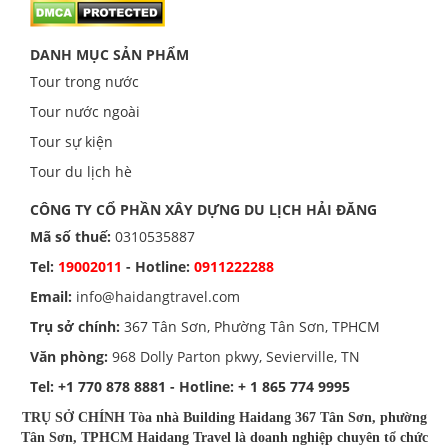
DANH MỤC SẢN PHẨM
Tour trong nước
Tour nước ngoài
Tour sự kiện
Tour du lịch hè
CÔNG TY CỔ PHẦN XÂY DỰNG DU LỊCH HẢI ĐĂNG
Mã số thuế:
0310535887
Tel:
19002011
- Hotline:
0911222288
Email:
info@haidangtravel.com
Trụ sở chính:
367 Tân Sơn, Phường Tân Sơn, TPHCM
Văn phòng:
968 Dolly Parton pkwy, Sevierville, TN
Tel:
+1 770 878 8881
- Hotline:
+ 1 865 774 9995
TRỤ SỞ CHÍNH Tòa nhà Building Haidang 367 Tân Sơn, phường
Tân Sơn, TPHCM Haidang Travel là doanh nghiệp chuyên tổ chức