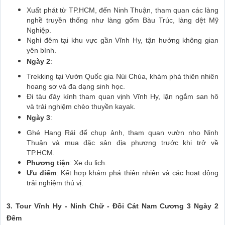
Xuất phát từ TP.HCM, đến Ninh Thuận, tham quan các làng
nghề truyền thống như làng gốm Bàu Trúc, làng dệt Mỹ
Nghiệp.
Nghỉ đêm tại khu vực gần Vĩnh Hy, tận hưởng không gian
yên bình.
Ngày 2
:
Trekking tại Vườn Quốc gia Núi Chúa, khám phá thiên nhiên
hoang sơ và đa dạng sinh học.
Đi tàu đáy kính tham quan vịnh Vĩnh Hy, lặn ngắm san hô
và trải nghiệm chèo thuyền kayak.
Ngày 3
:
Ghé Hang Rái để chụp ảnh, tham quan vườn nho Ninh
Thuận và mua đặc sản địa phương trước khi trở về
TP.HCM.
Phương tiện
: Xe du lịch.
Ưu điểm
: Kết hợp khám phá thiên nhiên và các hoạt động
trải nghiệm thú vị.
3. Tour Vĩnh Hy - Ninh Chữ - Đồi Cát Nam Cương 3 Ngày 2
Đêm