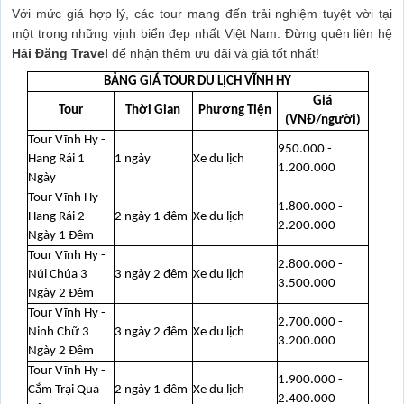
Với mức giá hợp lý, các tour mang đến trải nghiệm tuyệt vời tại
một trong những vịnh biển đẹp nhất Việt Nam. Đừng quên liên hệ
Hải Đăng Travel
để nhận thêm ưu đãi và giá tốt nhất!
BẢNG GIÁ TOUR DU LỊCH VĨNH HY
Giá
Tour
Thời Gian
Phương Tiện
(VNĐ/người)
Tour Vĩnh Hy -
950.000 -
Hang Rái 1
1 ngày
Xe du lịch
1.200.000
Ngày
Tour Vĩnh Hy -
1.800.000 -
Hang Rái 2
2 ngày 1 đêm
Xe du lịch
2.200.000
Ngày 1 Đêm
Tour Vĩnh Hy -
2.800.000 -
Núi Chúa 3
3 ngày 2 đêm
Xe du lịch
3.500.000
Ngày 2 Đêm
Tour Vĩnh Hy -
2.700.000 -
Ninh Chữ 3
3 ngày 2 đêm
Xe du lịch
3.200.000
Ngày 2 Đêm
Tour Vĩnh Hy -
1.900.000 -
Cắm Trại Qua
2 ngày 1 đêm
Xe du lịch
2.400.000