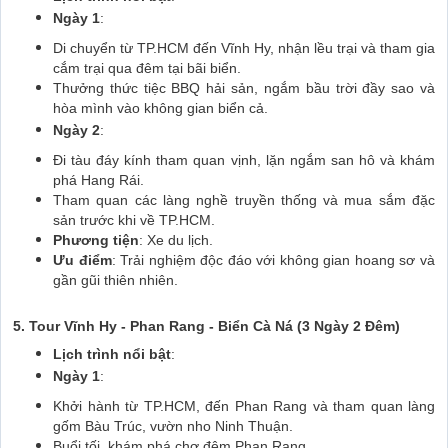
Ngày 1
:
Di chuyển từ TP.HCM đến Vĩnh Hy, nhận lều trại và tham gia
cắm trại qua đêm tại bãi biển.
Thưởng thức tiệc BBQ hải sản, ngắm bầu trời đầy sao và
hòa mình vào không gian biển cả.
Ngày 2
:
Đi tàu đáy kính tham quan vịnh, lặn ngắm san hô và khám
phá Hang Rái.
Tham quan các làng nghề truyền thống và mua sắm đặc
sản trước khi về TP.HCM.
Phương tiện
: Xe du lịch.
Ưu điểm
: Trải nghiệm độc đáo với không gian hoang sơ và
gần gũi thiên nhiên.
5. Tour Vĩnh Hy - Phan Rang - Biển Cà Ná (3 Ngày 2 Đêm)
Lịch trình nổi bật
:
Ngày 1
:
Khởi hành từ TP.HCM, đến Phan Rang và tham quan làng
gốm Bàu Trúc, vườn nho Ninh Thuận.
Buổi tối, khám phá chợ đêm Phan Rang.