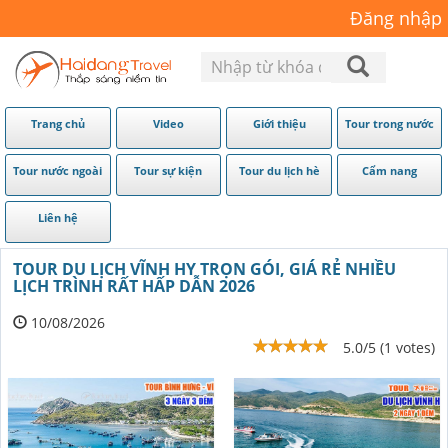
Đăng nhập
Trang chủ
Video
Giới thiệu
Tour trong nước
Tour nước ngoài
Tour sự kiện
Tour du lịch hè
Cẩm nang
Liên hệ
TOUR DU LỊCH VĨNH HY TRỌN GÓI, GIÁ RẺ NHIỀU
LỊCH TRÌNH RẤT HẤP DẪN 2026
10/08/2026
5.0/5 (1 votes)