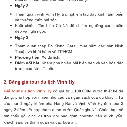
Ngày 2
:
Tham quan vịnh Vĩnh Hy, trải nghiệm tàu đáy kính, tắm biển
và thưởng thức hải sản.
Buổi chiều, đến biển Cà Ná để chiêm ngưỡng cảnh biển
đẹp và nghỉ ngơi.
Ngày 3
:
Tham quan tháp Po Klong Garai, mua sắm đặc sản Ninh
Thuận và khởi hành về TP.HCM.
Phương tiện
: Xe du lịch.
Điểm nổi bật
: Khám phá nhiều bãi biển đẹp và văn hóa đặc
trưng của Ninh Thuận.
2. Bảng giá tour du lịch Vĩnh Hy
Giá tour du lịch Vĩnh Hy
có giá từ
1.100.000đ
được thiết kế đa
dạng, phù hợp với nhiều nhu cầu và ngân sách của du khách. Từ
các tour 1 ngày khám phá Hang Rái và Vịnh Vĩnh Hy đến tour 3
ngày 2 đêm kết hợp tham quan Vườn Quốc gia Núi Chúa, bạn sẽ
tìm thấy gói dịch vụ trọn gói bao gồm phương tiện di chuyển,
khách sạn, vé tham quan và các bữa ăn.