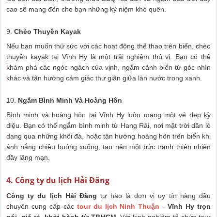
sao sẽ mang đến cho bạn những kỷ niệm khó quên.
9.
Chèo Thuyền Kayak
Nếu bạn muốn thử sức với các hoạt động thể thao trên biển, chèo
thuyền kayak tại Vĩnh Hy là một trải nghiệm thú vị. Bạn có thể
khám phá các ngóc ngách của vịnh, ngắm cảnh biển từ góc nhìn
khác và tận hưởng cảm giác thư giãn giữa làn nước trong xanh.
10.
Ngắm Bình Minh Và Hoàng Hôn
Bình minh và hoàng hôn tại Vĩnh Hy luôn mang một vẻ đẹp kỳ
diệu. Bạn có thể ngắm bình minh từ Hang Rái, nơi mặt trời dần ló
dạng qua những khối đá, hoặc tận hưởng hoàng hôn trên biển khi
ánh nắng chiều buông xuống, tạo nên một bức tranh thiên nhiên
đầy lãng mạn.
4. Công ty du lịch Hải Đăng
Công ty du lịch Hải Đăng
tự hào là đơn vị uy tín hàng đầu
chuyên cung cấp các
tour du lịch Ninh Thuận
-
Vĩnh Hy trọn