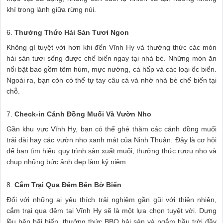
khí trong lành giữa rừng núi.
6.
Thưởng Thức Hải Sản Tươi Ngon
Không gì tuyệt vời hơn khi đến Vĩnh Hy và thưởng thức các món
hải sản tươi sống được chế biến ngay tại nhà bè. Những món ăn
nổi bật bao gồm tôm hùm, mực nướng, cá hấp và các loại ốc biển.
Ngoài ra, bạn còn có thể tự tay câu cá và nhờ nhà bè chế biến tại
chỗ.
7.
Check-in Cánh Đồng Muối Và Vườn Nho
Gần khu vực Vĩnh Hy, bạn có thể ghé thăm các cánh đồng muối
trải dài hay các vườn nho xanh mát của Ninh Thuận. Đây là cơ hội
để bạn tìm hiểu quy trình sản xuất muối, thưởng thức rượu nho và
chụp những bức ảnh đẹp làm kỷ niệm.
8.
Cắm Trại Qua Đêm Bên Bờ Biển
Đối với những ai yêu thích trải nghiệm gần gũi với thiên nhiên,
cắm trại qua đêm tại Vĩnh Hy sẽ là một lựa chọn tuyệt vời. Dựng
lều bên bãi biển, thưởng thức BBQ hải sản và ngắm bầu trời đầy