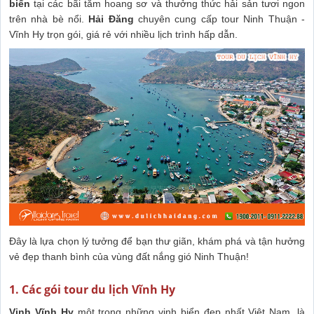
biển
tại các bãi tắm hoang sơ và thưởng thức hải sản tươi ngon
trên nhà bè nổi.
Hải Đăng
chuyên cung cấp tour Ninh Thuận -
Vĩnh Hy trọn gói, giá rẻ với nhiều lịch trình hấp dẫn.
Đây là lựa chọn lý tưởng để bạn thư giãn, khám phá và tận hưởng
vẻ đẹp thanh bình của vùng đất nắng gió Ninh Thuận!
1. Các gói tour du lịch Vĩnh Hy
Vịnh Vĩnh Hy
một trong những vịnh biển đẹp nhất Việt Nam, là