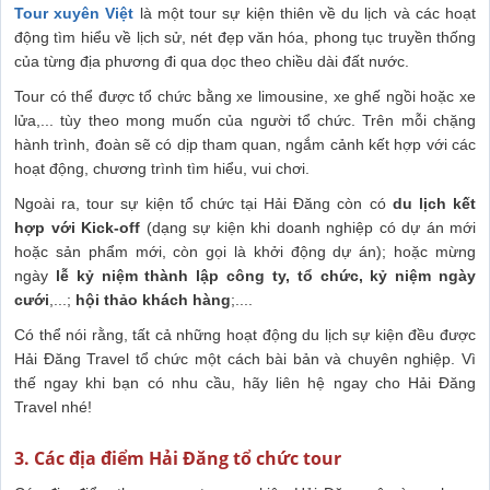
Tour xuyên Việt
là một tour sự kiện thiên về du lịch và các hoạt
động tìm hiểu về lịch sử, nét đẹp văn hóa, phong tục truyền thống
của từng địa phương đi qua dọc theo chiều dài đất nước.
Tour có thể được tổ chức bằng xe limousine, xe ghế ngồi hoặc xe
lửa,... tùy theo mong muốn của người tổ chức. Trên mỗi chặng
hành trình, đoàn sẽ có dịp tham quan, ngắm cảnh kết hợp với các
hoạt động, chương trình tìm hiểu, vui chơi.
Ngoài ra, tour sự kiện tổ chức tại Hải Đăng còn có
du lịch kết
hợp với Kick-off
(dạng sự kiện khi doanh nghiệp có dự án mới
hoặc sản phẩm mới, còn gọi là khởi động dự án); hoặc mừng
ngày
lễ kỷ niệm thành lập công ty, tổ chức, kỷ niệm ngày
cưới
,...;
hội thảo khách hàng
;....
Có thể nói rằng, tất cả những hoạt động du lịch sự kiện đều được
Hải Đăng Travel tổ chức một cách bài bản và chuyên nghiệp. Vì
thế ngay khi bạn có nhu cầu, hãy liên hệ ngay cho Hải Đăng
Travel nhé!
3. Các địa điểm Hải Đăng tổ chức tour