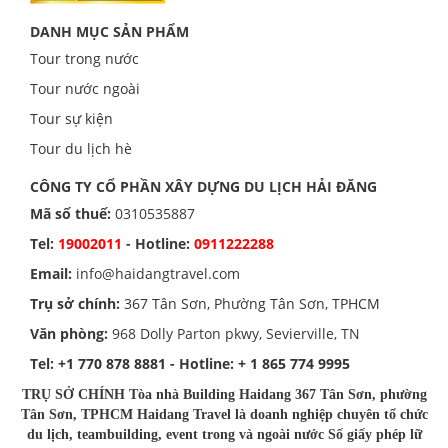
DANH MỤC SẢN PHẨM
Tour trong nước
Tour nước ngoài
Tour sự kiện
Tour du lịch hè
CÔNG TY CỔ PHẦN XÂY DỰNG DU LỊCH HẢI ĐĂNG
Mã số thuế:
0310535887
Tel:
19002011
- Hotline:
0911222288
Email:
info@haidangtravel.com
Trụ sở chính:
367 Tân Sơn, Phường Tân Sơn, TPHCM
Văn phòng:
968 Dolly Parton pkwy, Sevierville, TN
Tel:
+1 770 878 8881
- Hotline:
+ 1 865 774 9995
TRỤ SỞ CHÍNH Tòa nhà Building Haidang 367 Tân Sơn, phường
Tân Sơn, TPHCM Haidang Travel là doanh nghiệp chuyên tổ chức
du lịch, teambuilding, event trong và ngoài nước Số giấy phép lữ