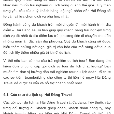
khác nếu muốn trải nghiệm du lịch vòng quanh thế giới. Tùy theo
từng yêu cầu của quý khách hàng, đội ngũ nhân viên Hải Đăng sẽ
tư vấn và lựa chọn dịch vụ phù hợp nhất.
Đồng hành cùng du khách trên mỗi chuyến đi, mỗi hành trình địa
điểm – Hải Đăng sẽ ưu tiên giúp quý khách hàng trải nghiệm từng
dịch vụ tốt nhất từ địa điểm lưu trú, phương tiện di chuyển cho đến
những món ăn đặc sản địa phương. Quý du khách cũng sẽ được
hiểu thêm những nét đẹp, giá trị văn hóa của mỗi vùng đất đi qua
để tích lũy thêm nhiều giá trị khi đi du lịch.
Vì thế nếu bạn có nhu cầu trải nghiệm du lịch tour? Bạn đang tìm
kiếm đơn vị cung cấp gói dịch vụ tour du lịch chất lượng? Bạn
muốn tìm đơn vị hướng dẫn trải nghiệm tour du lịch đoàn, tổ chức
các sự kiện, teambuilding cho công ty thì liên hệ ngay Hải Đăng
Travel để được tư vấn và hỗ trợ nhanh nhất nhé!
4.1. Các tour du lịch tại Hải Đăng Travel
Các gói tour du lịch tại Hải Đăng Travel rất đa dạng. Tùy thuộc vào
từng đối tượng du khách ghép đoàn, khách đoàn công ty, hay
khách teambuilding, sự kiện mà Hải Đăng Travel sẽ thiết kế