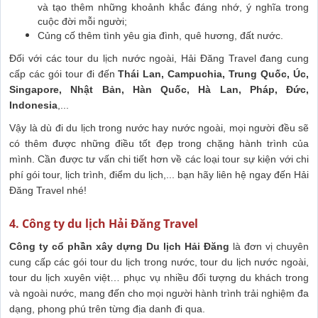
và tạo thêm những khoảnh khắc đáng nhớ, ý nghĩa trong
cuộc đời mỗi người;
Củng cố thêm tình yêu gia đình, quê hương, đất nước.
Đối với các tour du lịch nước ngoài, Hải Đăng Travel đang cung
cấp các gói tour đi đến
Thái Lan, Campuchia, Trung Quốc, Úc,
Singapore, Nhật Bản, Hàn Quốc, Hà Lan, Pháp, Đức,
Indonesia
,...
Vậy là dù đi du lịch trong nước hay nước ngoài, mọi người đều sẽ
có thêm được những điều tốt đẹp trong chặng hành trình của
mình. Cần được tư vấn chi tiết hơn về các loại tour sự kiện với chi
phí gói tour, lịch trình, điểm du lịch,... bạn hãy liên hệ ngay đến Hải
Đăng Travel nhé!
4. Công ty du lịch Hải Đăng Travel
Công ty cổ phần xây dựng Du lịch Hải Đăng
là đơn vị chuyên
cung cấp các gói tour du lịch trong nước, tour du lịch nước ngoài,
tour du lịch xuyên việt… phục vụ nhiều đối tượng du khách trong
và ngoài nước, mang đến cho mọi người hành trình trải nghiệm đa
dạng, phong phú trên từng địa danh đi qua.