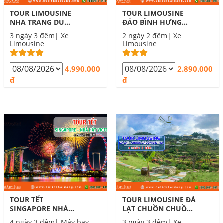
TOUR LIMOUSINE
TOUR LIMOUSINE
NHA TRANG DU
ĐẢO BÌNH HƯNG
NGOẠN ĐẢO DU
VỊNH VĨNH HY 2
3 ngày 3 đêm| Xe
2 ngày 2 đêm| Xe
THUYỀN 5 SAO 3
NGÀY 2 ĐÊM
Limousine
Limousine
NGÀY 3 ĐÊM
4.990.000
2.890.000
đ
đ
TOUR TẾT
TOUR LIMOUSINE ĐÀ
SINGAPORE NHÀ
LẠT CHUỒN CHUỒN
HÁT VICTORIA 4
BISTRO 3 NGÀY 3
4 ngày 3 đêm| Máy bay
3 ngày 3 đêm| Xe