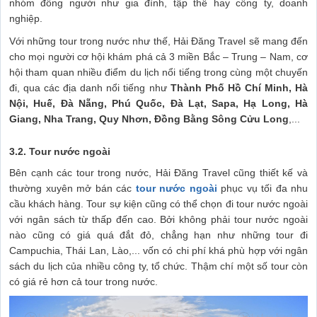
nhóm đông người như gia đình, tập thể hay công ty, doanh
nghiệp.
Với những tour trong nước như thế, Hải Đăng Travel sẽ mang đến
cho mọi người cơ hội khám phá cả 3 miền Bắc – Trung – Nam, cơ
hội tham quan nhiều điểm du lịch nổi tiếng trong cùng một chuyến
đi, qua các địa danh nổi tiếng như
Thành Phố Hồ Chí Minh, Hà
Nội, Huế, Đà Nẵng, Phú Quốc, Đà Lạt, Sapa, Hạ Long, Hà
Giang, Nha Trang, Quy Nhơn, Đồng Bằng Sông Cửu Long
,...
3.2. Tour nước ngoài
Bên cạnh các tour trong nước, Hải Đăng Travel cũng thiết kế và
thường xuyên mở bán các
tour nước ngoài
phục vụ tối đa nhu
cầu khách hàng. Tour sự kiện cũng có thể chọn đi tour nước ngoài
với ngân sách từ thấp đến cao. Bởi không phải tour nước ngoài
nào cũng có giá quá đắt đỏ, chẳng hạn như những tour đi
Campuchia, Thái Lan, Lào,... vốn có chi phí khá phù hợp với ngân
sách du lịch của nhiều công ty, tổ chức. Thậm chí một số tour còn
có giá rẻ hơn cả tour trong nước.