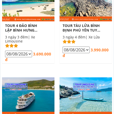
TOUR 4 ĐẢO BÌNH
TOUR TÀU LỬA BÌNH
LẬP BÌNH HƯNG
ĐỊNH PHÚ YÊN TUY
BÌNH TIÊN BÌNH BA 3
HÒA 3 NGÀY 4 ĐÊM
3 ngày 3 đêm| Xe
3 ngày 4 đêm| Xe Lửa
NGÀY 3 ĐÊM
Limousine
3.990.000
3.690.000
đ
đ