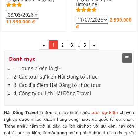
NGÀY 3 ĐÊM
ĐÊM
Limousine
2.590.000
11.990.000 đ
đ
«
1
2
3
...
5
»
Danh mục
1. Tour sự kiện là gì?
2. Các tour sự kiện Hải Đăng tổ chức
3. Các địa điểm Hải Đăng tổ chức tour
4. Công ty du lịch Hải Đăng Travel
Hải Đăng Travel
là đơn vị chuyên tổ chức
tour sự kiện
chuyên
nghiệp được nhiều khách hàng trong nước và quốc tế lựa chọn.
Trong nhiều năm trở lại đây, du lịch kết hợp với sự kiện, hay còn
gọi là tour sự kiện, là một trong những hình thức du lịch đang rất