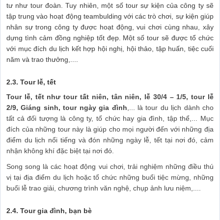
tư như tour đoàn. Tuy nhiên, một số tour sự kiện của công ty sẽ
tập trung vào hoạt động teambulding với các trò chơi, sự kiện giúp
nhân sự trong công ty được hoạt động, vui chơi cùng nhau, xây
dựng tình cảm đồng nghiệp tốt đẹp. Một số tour sẽ được tổ chức
với mục đích du lịch kết hợp hội nghị, hội thảo, tập huấn, tiệc cuối
năm và trao thưởng,....
2.3.
Tour lễ, tết
Tour lễ, tết như tour tất niên, tân niên, lễ 30/4 – 1/5, tour lễ
2/9, Giáng sinh, tour ngày gia đình
,... là tour du lịch dành cho
tất cả đối tượng là công ty, tổ chức hay gia đình, tập thể,... Mục
đích của những tour này là giúp cho mọi người đến với những địa
điểm du lịch nổi tiếng và đón những ngày lễ, tết tại nơi đó, cảm
nhận không khí đặc biệt tại nơi đó.
Song song là các hoạt động vui chơi, trải nghiệm những điều thú
vị tại địa điểm du lịch hoặc tổ chức những buổi tiệc mừng, những
buổi lễ trao giải, chương trình văn nghệ, chụp ảnh lưu niệm,....
2.4.
Tour gia đình, bạn bè