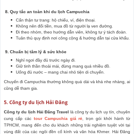
8. Quy tắc an toàn khi du lịch Campuchia
Cẩn thận tư trang: hộ chiếu, ví, điện thoại.
Không nên đổi tiền, mua đồ từ người lạ ven đường.
Đi theo nhóm, theo hướng dẫn viên, không tự ý tách đoàn.
Tuân thủ quy định nơi công cộng & hướng dẫn tại cửa khẩu.
9. Chuẩn bị tâm lý & sức khỏe
Nghỉ ngơi đầy đủ trước ngày đi.
Giữ tinh thần thoải mái, đừng mang quá nhiều đồ.
Uống đủ nước – mang chai nhỏ tiện di chuyển.
Chuyến đi Campuchia thường không quá dài và khá nhẹ nhàng, ai
cũng dễ tham gia.
5. Công ty du lịch Hải Đăng
Công ty du lịch Hải Đăng Travel
là công ty du lịch uy tín, chuyên
cung cấp các
tour Campuchia giá rẻ
, trọn gói khởi hành từ
TPHCM, mang đến cho du khách những trải nghiệm tuyệt vời tại
vùng đất của các ngôi đền cổ kính và văn hóa Khmer. Hải Đăng