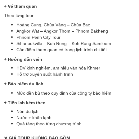
+
Vé tham quan
Theo từng tour:
Hoàng Cung, Chùa Vàng – Chùa Bạc
Angkor Wat – Angkor Thom – Phnom Bakheng
Phnom Penh City Tour
Sihanoukville – Koh Rong – Koh Rong Samloem
Các điểm tham quan có trong lịch trình chi tiết
+ Hướng dẫn viên
HDV kinh nghiệm, am hiểu văn hóa Khmer
Hỗ trợ xuyên suốt hành trình
+ Bảo hiểm du lịch
Mức đền bù theo quy định của công ty bảo hiểm
+ Tiện ích kèm theo
Nón du lịch
Nước + khăn lạnh
Quà tặng theo từng chương trình
❌
GIÁ TOUR KHÔNG BAO GỒM