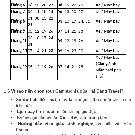
Tháng 6
06, 13, 20, 27
08, 15, 22, 29
Xe / Máy bay
Tháng 7
04, 11, 18, 25
06, 13, 20, 27
Xe / Máy bay
01, 08, 15, 22,
Tháng 8
03, 10, 17, 24, 31
Xe / Máy bay
29
Tháng 9
05, 12, 19, 26
07, 14, 21, 28
Xe / Máy bay
03, 10, 17, 24,
Tháng 10
05, 12, 19, 26
Xe / Máy bay
31
Tháng 11
07, 14, 21, 28
09, 16, 23, 30
Xe / Máy bay
Xe / Máy bay
(Giáng Sinh –
Tháng 12
05, 12, 19, 26
07, 14, 21, 28
Năm Mới phụ
thu)
1.6
Vì sao nên chọn tour Campuchia của Hải Đăng Travel?
Xe du lịch đời mới
, máy lạnh mạnh, thoải mái cho hành
trình dài
Lịch bay linh hoạt
, nhiều khung giờ đẹp
Khách sạn tiêu chuẩn
3★ – 4★
, vị trí trung tâm
Hướng dẫn viên giàu kinh nghiệm
, am hiểu văn hóa
Khmer