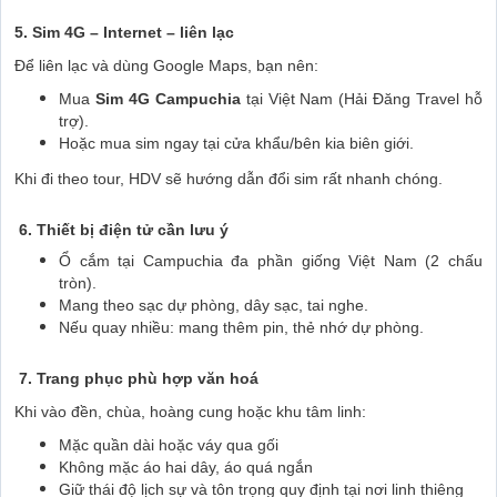
5. Sim 4G – Internet – liên lạc
Để liên lạc và dùng Google Maps, bạn nên:
Mua
Sim 4G Campuchia
tại Việt Nam (Hải Đăng Travel hỗ
trợ).
Hoặc mua sim ngay tại cửa khẩu/bên kia biên giới.
Khi đi theo tour, HDV sẽ hướng dẫn đổi sim rất nhanh chóng.
6. Thiết bị điện tử cần lưu ý
Ổ cắm tại Campuchia đa phần giống Việt Nam (2 chấu
tròn).
Mang theo sạc dự phòng, dây sạc, tai nghe.
Nếu quay nhiều: mang thêm pin, thẻ nhớ dự phòng.
7. Trang phục phù hợp văn hoá
Khi vào đền, chùa, hoàng cung hoặc khu tâm linh:
Mặc quần dài hoặc váy qua gối
Không mặc áo hai dây, áo quá ngắn
Giữ thái độ lịch sự và tôn trọng quy định tại nơi linh thiêng