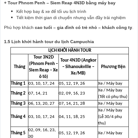
+ Tour Phnom Penh – Siem Reap 4N3D bằng máy bay
Kết hợp bay & xe để tối ưu lịch trình
Tiết kiệm thời gian di chuyển nhưng vẫn đầy trải nghiệm
Phù hợp khách
cao tuổi – gia đình có trẻ nhỏ – khách công ty
.
1.5 Lịch khởi hành tour du lịch Campuchia
LỊCH KHỞI HÀNH TOUR
Tour 3N2D
Tour 4N3D (Angkor
(Phnom Penh –
Tháng
– Sihanoukville –
Phương tiện
Siem Reap – Xe
Xe/MB)
ô tô)
Tháng 1
03, 10, 17, 24
05, 12, 19, 26
Xe / Máy bay
Xe / Máy bay
Tháng 2
07, 14, 21
02, 09, 16, 23
(Tết có phụ thu)
Tháng 3
06, 13, 20, 27
07, 14, 21, 28
Xe / Máy bay
Xe / Máy bay
Tháng 4
03, 10, 17, 24
04, 11, 18, 25
(Lễ 30/4 phụ
thu)
02, 09, 16, 23,
Tháng 5
05, 12, 19, 26
Xe / Máy bay
30