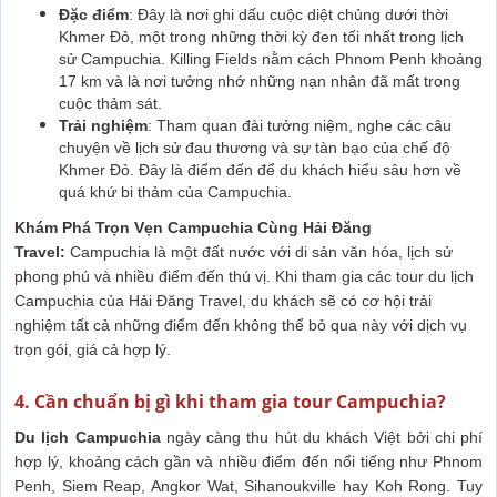
Đặc điểm
: Đây là nơi ghi dấu cuộc diệt chủng dưới thời
Khmer Đỏ, một trong những thời kỳ đen tối nhất trong lịch
sử Campuchia. Killing Fields nằm cách Phnom Penh khoảng
17 km và là nơi tưởng nhớ những nạn nhân đã mất trong
cuộc thảm sát.
Trải nghiệm
: Tham quan đài tưởng niệm, nghe các câu
chuyện về lịch sử đau thương và sự tàn bạo của chế độ
Khmer Đỏ. Đây là điểm đến để du khách hiểu sâu hơn về
quá khứ bi thảm của Campuchia.
Khám Phá Trọn Vẹn Campuchia Cùng Hải Đăng
Travel:
Campuchia là một đất nước với di sản văn hóa, lịch sử
phong phú và nhiều điểm đến thú vị. Khi tham gia các tour du lịch
Campuchia của Hải Đăng Travel, du khách sẽ có cơ hội trải
nghiệm tất cả những điểm đến không thể bỏ qua này với dịch vụ
trọn gói, giá cả hợp lý.
4. Cần chuẩn bị gì khi tham gia tour Campuchia?
Du lịch Campuchia
ngày càng thu hút du khách Việt bởi chi phí
hợp lý, khoảng cách gần và nhiều điểm đến nổi tiếng như Phnom
Penh, Siem Reap, Angkor Wat, Sihanoukville hay Koh Rong. Tuy