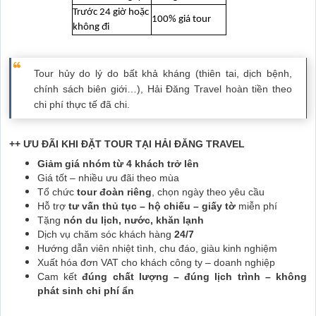
Trước 24 giờ hoặc
100% giá tour
không đi
Tour hủy do lý do bất khả kháng (thiên tai, dịch bệnh,
chính sách biên giới…), Hải Đăng Travel hoàn tiền theo
chi phí thực tế đã chi.
++ ƯU ĐÃI KHI ĐẶT TOUR TẠI HẢI ĐĂNG TRAVEL
Giảm giá nhóm từ 4 khách trở lên
Giá tốt – nhiều ưu đãi theo mùa
Tổ chức
tour đoàn riêng
, chọn ngày theo yêu cầu
Hỗ trợ
tư vấn thủ tục – hộ chiếu – giấy tờ
miễn phí
Tặng
nón du lịch, nước, khăn lạnh
Dịch vụ chăm sóc khách hàng
24/7
Hướng dẫn viên nhiệt tình, chu đáo, giàu kinh nghiệm
Xuất hóa đơn VAT cho khách công ty – doanh nghiệp
Cam kết
đúng chất lượng – đúng lịch trình – không
phát sinh chi phí ẩn