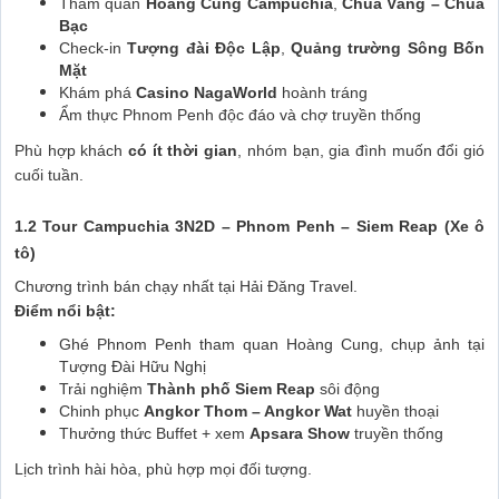
Tham quan
Hoàng Cung Campuchia
,
Chùa Vàng – Chùa
Bạc
Check-in
Tượng đài Độc Lập
,
Quảng trường Sông Bốn
Mặt
Khám phá
Casino NagaWorld
hoành tráng
Ẩm thực Phnom Penh độc đáo và chợ truyền thống
Phù hợp khách
có ít thời gian
, nhóm bạn, gia đình muốn đổi gió
cuối tuần.
1.2 Tour Campuchia 3N2D – Phnom Penh – Siem Reap (Xe ô
tô)
Chương trình bán chạy nhất tại Hải Đăng Travel.
Điểm nổi bật:
Ghé Phnom Penh tham quan Hoàng Cung, chụp ảnh tại
Tượng Đài Hữu Nghị
Trải nghiệm
Thành phố Siem Reap
sôi động
Chinh phục
Angkor Thom – Angkor Wat
huyền thoại
Thưởng thức Buffet + xem
Apsara Show
truyền thống
Lịch trình hài hòa, phù hợp mọi đối tượng.