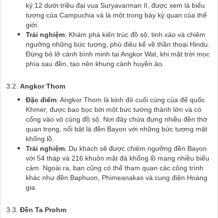
kỷ 12 dưới triều đại vua Suryavarman II, được xem là biểu
tượng của Campuchia và là một trong bảy kỳ quan của thế
giới.
Trải nghiệm
: Khám phá kiến trúc đồ sộ, tinh xảo và chiêm
ngưỡng những bức tượng, phù điêu kể về thần thoại Hindu.
Đừng bỏ lỡ cảnh bình minh tại Angkor Wat, khi mặt trời mọc
phía sau đền, tạo nên khung cảnh huyền ảo.
3.2.
Angkor Thom
Đặc điểm
: Angkor Thom là kinh đô cuối cùng của đế quốc
Khmer, được bao bọc bởi một bức tường thành lớn và có
cổng vào vô cùng đồ sộ. Nơi đây chứa đựng nhiều đền thờ
quan trọng, nổi bật là đền Bayon với những bức tượng mặt
khổng lồ.
Trải nghiệm
: Du khách sẽ được chiêm ngưỡng đền Bayon
với 54 tháp và 216 khuôn mặt đá khổng lồ mang nhiều biểu
cảm. Ngoài ra, bạn cũng có thể tham quan các công trình
khác như đền Baphuon, Phimeanakas và cung điện Hoàng
gia.
3.3.
Đền Ta Prohm