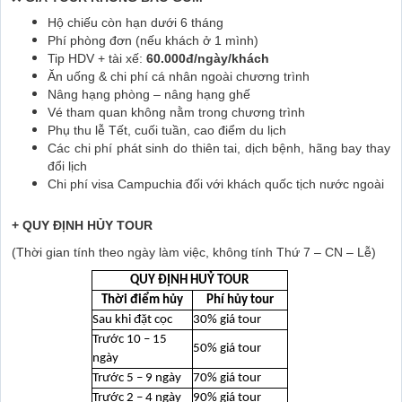
Hộ chiếu còn hạn dưới 6 tháng
Phí phòng đơn (nếu khách ở 1 mình)
Tip HDV + tài xế:
60.000đ/ngày/khách
Ăn uống & chi phí cá nhân ngoài chương trình
Nâng hạng phòng – nâng hạng ghế
Vé tham quan không nằm trong chương trình
Phụ thu lễ Tết, cuối tuần, cao điểm du lịch
Các chi phí phát sinh do thiên tai, dịch bệnh, hãng bay thay
đổi lịch
Chi phí visa Campuchia đối với khách quốc tịch nước ngoài
+ QUY ĐỊNH HỦY TOUR
(Thời gian tính theo ngày làm việc, không tính Thứ 7 – CN – Lễ)
QUY ĐỊNH HUỶ TOUR
Thời điểm hủy
Phí hủy tour
Sau khi đặt cọc
30% giá tour
Trước 10 – 15
50% giá tour
ngày
Trước 5 – 9 ngày
70% giá tour
Trước 2 – 4 ngày
90% giá tour