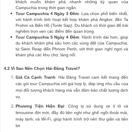
khách muốn khám phá nhanh những kỳ quan của
Campuchia trong thời gian ngắn.
Tour Campuchia 4 Ngày 3 Đêm
: Lựa chọn phổ biến nhất,
với hành trình linh hoạt kết hợp khám phá Angkor, đền Ta
Prohm và Biển Hồ (Tonle Sap). Du khách có thời gian để trải
nghiệm trọn vẹn các điểm đến quan trọng.
Tour Campuchia 5 Ngày 4 Đêm
: Hành trình dài hơn, giúp
du khách khám phá sâu hơn các vùng đất của Campuchia,
từ Siem Reap đến Phnom Penh, với thời gian nghỉ ngơi và
khám phá các khu chợ, làng nổi.
4.2 Vì Sao Nên Chọn Hải Đăng Travel?
Giá Cả Cạnh Tranh
: Hải Đăng Travel cam kết mang đến
các gói tour Campuchia với giá hợp lý, đáp ứng nhu cầu của
mọi đối tượng khách hàng mà vẫn đảm bảo chất lượng dịch
vụ.
Phương Tiện Hiện Đại
: Công ty sử dụng xe ô tô và
limousine đời mới, đầy đủ tiện nghi như ghế ngồi thoải mái,
máy lạnh, và Wi-Fi, giúp hành trình trở nên thư giãn và tiện
lợi.