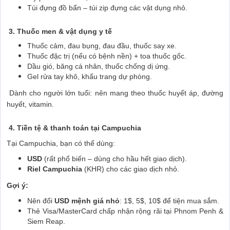
Túi đựng đồ bẩn – túi zip đựng các vật dụng nhỏ.
3. Thuốc men & vật dụng y tế
Thuốc cảm, đau bụng, đau đầu, thuốc say xe.
Thuốc đặc trị (nếu có bệnh nền) + toa thuốc gốc.
Dầu gió, băng cá nhân, thuốc chống dị ứng.
Gel rửa tay khô, khẩu trang dự phòng.
Dành cho người lớn tuổi: nên mang theo thuốc huyết áp, đường
huyết, vitamin.
4. Tiền tệ & thanh toán tại Campuchia
Tại Campuchia, bạn có thể dùng:
USD
(rất phổ biến – dùng cho hầu hết giao dịch).
Riel Campuchia
(KHR) cho các giao dịch nhỏ.
Gợi ý:
Nên đổi
USD mệnh giá nhỏ
: 1$, 5$, 10$ để tiện mua sắm.
Thẻ Visa/MasterCard chấp nhận rộng rãi tại Phnom Penh &
Siem Reap.