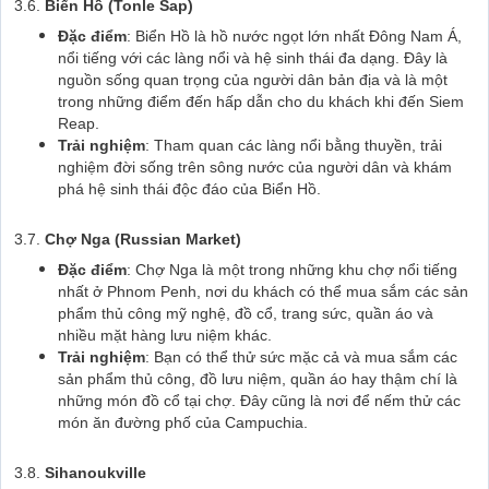
3.6.
Biển Hồ (Tonle Sap)
Đặc điểm
: Biển Hồ là hồ nước ngọt lớn nhất Đông Nam Á,
nổi tiếng với các làng nổi và hệ sinh thái đa dạng. Đây là
nguồn sống quan trọng của người dân bản địa và là một
trong những điểm đến hấp dẫn cho du khách khi đến Siem
Reap.
Trải nghiệm
: Tham quan các làng nổi bằng thuyền, trải
nghiệm đời sống trên sông nước của người dân và khám
phá hệ sinh thái độc đáo của Biển Hồ.
3.7.
Chợ Nga (Russian Market)
Đặc điểm
: Chợ Nga là một trong những khu chợ nổi tiếng
nhất ở Phnom Penh, nơi du khách có thể mua sắm các sản
phẩm thủ công mỹ nghệ, đồ cổ, trang sức, quần áo và
nhiều mặt hàng lưu niệm khác.
Trải nghiệm
: Bạn có thể thử sức mặc cả và mua sắm các
sản phẩm thủ công, đồ lưu niệm, quần áo hay thậm chí là
những món đồ cổ tại chợ. Đây cũng là nơi để nếm thử các
món ăn đường phố của Campuchia.
3.8.
Sihanoukville