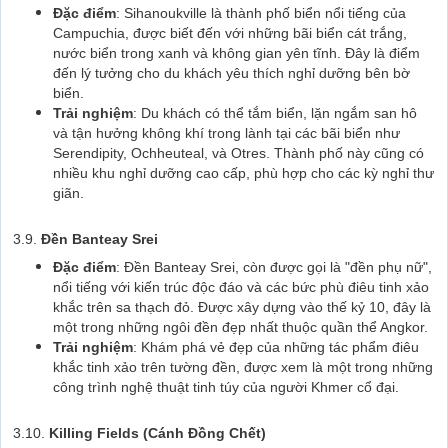
Đặc điểm
: Sihanoukville là thành phố biển nổi tiếng của
Campuchia, được biết đến với những bãi biển cát trắng,
nước biển trong xanh và không gian yên tĩnh. Đây là điểm
đến lý tưởng cho du khách yêu thích nghỉ dưỡng bên bờ
biển.
Trải nghiệm
: Du khách có thể tắm biển, lặn ngắm san hô
và tận hưởng không khí trong lành tại các bãi biển như
Serendipity, Ochheuteal, và Otres. Thành phố này cũng có
nhiều khu nghỉ dưỡng cao cấp, phù hợp cho các kỳ nghỉ thư
giãn.
3.9.
Đền Banteay Srei
Đặc điểm
: Đền Banteay Srei, còn được gọi là "đền phụ nữ",
nổi tiếng với kiến trúc độc đáo và các bức phù điêu tinh xảo
khắc trên sa thạch đỏ. Được xây dựng vào thế kỷ 10, đây là
một trong những ngôi đền đẹp nhất thuộc quần thể Angkor.
Trải nghiệm
: Khám phá vẻ đẹp của những tác phẩm điêu
khắc tinh xảo trên tường đền, được xem là một trong những
công trình nghệ thuật tinh túy của người Khmer cổ đại.
3.10.
Killing Fields (Cánh Đồng Chết)