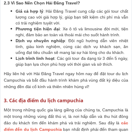
2.3 Vì Sao Nên Chọn Hải Đăng Travel?
Giá cả hợp lý
: Hải Đăng Travel cung cấp các gói tour chất
lượng cao với giá hợp lý, giúp bạn tiết kiệm chi phí mà vẫn
có trải nghiệm tuyệt vời.
Phương tiện hiện đại
: Xe ô tô và limousine đời mới, tiện
nghi, đảm bảo an toàn và thoải mái cho suốt hành trình.
Dịch vụ chuyên nghiệp
: Đội ngũ hướng dẫn viên nhiệt
tình, giàu kinh nghiệm, cùng các dịch vụ khách sạn, ăn
uống đạt tiêu chuẩn sẽ mang lại sự hài lòng cho du khách.
Lịch trình linh hoạt
: Các gói tour đa dạng từ 3 đến 5 ngày,
giúp bạn lựa chọn phù hợp với thời gian và sở thích.
Hãy liên hệ với Hải Đăng Travel ngay hôm nay để đặt tour du lịch
Campuchia và bắt đầu hành trình khám phá vùng đất kỳ diệu của
những đền đài cổ kính và thiên nhiên hùng vĩ!
3. Các địa điểm du lịch campuchia
Một trong những quốc gia láng giềng của chúng ta, Campuchia là
một trong những vùng đất thú vị, là nơi hấp dẫn và thu hút đông
đảo du khách tìm đến khám phá và trải nghiệm. Sau đây là
các
điểm đến du lịch Campuchia
bạn nhất định phải đến tham quan