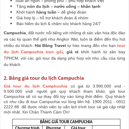
Suất ăn ngon – phong phú – phù hợp khách Việt
Tặng
nón du lịch – nước uống – khăn lạnh
Khởi hành
hàng tuần
– dễ ghép đoàn
Giá hợp lý – hỗ trợ khách đoàn & nhóm
Bảo hiểm du lịch & chăm sóc khách hàng 24/7
Campuchia
, đất nước nổi tiếng với những di sản văn hóa độc đáo
và các kỳ quan thế giới như Angkor Wat, luôn là điểm đến thu hút
nhiều du khách.
Hải Đăng Travel
tự hào mang đến cho bạn
tour
du lịch Campuchia trọn gói
, giá rẻ
khởi hành từ sân bay
TPHCM, với các gói tour đa dạng phù hợp với nhu cầu của từng
du khách.
2. Bảng giá tour du lịch Campuchia
Giá tour du lịch Camphuchia
có giá từ 3.990.000 vnd -
9.500.000 vnd/ người gửi quý khách tham khảo, giá tour
Campuchia sẽ có sự thay đổi tùy vào từng thời điểm. Quý khách
có nhu cầu đi tour Campuchia vui lòng liên hệ: 1900 2011 - 0911
2222 88 để được nhân viên tư vấn lịch trình tour và giá cập nhật
mới nhât. Xin Chân Thành Cảm Ơn!
BẢNG GIÁ TOUR CAMPUCHIA
Chương trình
Phương
Giá tour