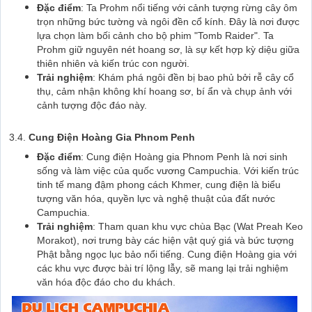
Đặc điểm
: Ta Prohm nổi tiếng với cảnh tượng rừng cây ôm
trọn những bức tường và ngôi đền cổ kính. Đây là nơi được
lựa chọn làm bối cảnh cho bộ phim "Tomb Raider". Ta
Prohm giữ nguyên nét hoang sơ, là sự kết hợp kỳ diệu giữa
thiên nhiên và kiến trúc con người.
Trải nghiệm
: Khám phá ngôi đền bị bao phủ bởi rễ cây cổ
thụ, cảm nhận không khí hoang sơ, bí ẩn và chụp ảnh với
cảnh tượng độc đáo này.
3.4.
Cung Điện Hoàng Gia Phnom Penh
Đặc điểm
: Cung điện Hoàng gia Phnom Penh là nơi sinh
sống và làm việc của quốc vương Campuchia. Với kiến trúc
tinh tế mang đậm phong cách Khmer, cung điện là biểu
tượng văn hóa, quyền lực và nghệ thuật của đất nước
Campuchia.
Trải nghiệm
: Tham quan khu vực chùa Bạc (Wat Preah Keo
Morakot), nơi trưng bày các hiện vật quý giá và bức tượng
Phật bằng ngọc lục bảo nổi tiếng. Cung điện Hoàng gia với
các khu vực được bài trí lộng lẫy, sẽ mang lại trải nghiệm
văn hóa độc đáo cho du khách.