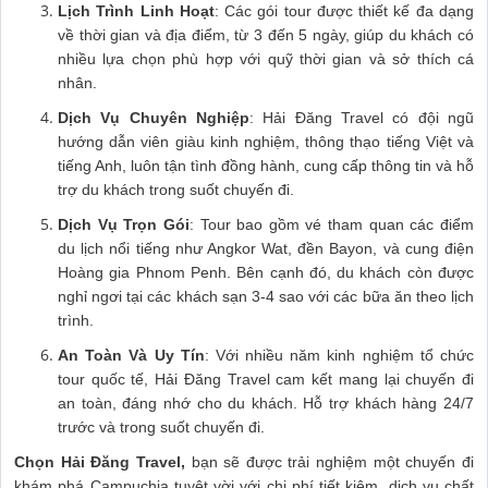
Lịch Trình Linh Hoạt
: Các gói tour được thiết kế đa dạng
về thời gian và địa điểm, từ 3 đến 5 ngày, giúp du khách có
nhiều lựa chọn phù hợp với quỹ thời gian và sở thích cá
nhân.
Dịch Vụ Chuyên Nghiệp
: Hải Đăng Travel có đội ngũ
hướng dẫn viên giàu kinh nghiệm, thông thạo tiếng Việt và
tiếng Anh, luôn tận tình đồng hành, cung cấp thông tin và hỗ
trợ du khách trong suốt chuyến đi.
Dịch Vụ Trọn Gói
: Tour bao gồm vé tham quan các điểm
du lịch nổi tiếng như Angkor Wat, đền Bayon, và cung điện
Hoàng gia Phnom Penh. Bên cạnh đó, du khách còn được
nghỉ ngơi tại các khách sạn 3-4 sao với các bữa ăn theo lịch
trình.
An Toàn Và Uy Tín
: Với nhiều năm kinh nghiệm tổ chức
tour quốc tế, Hải Đăng Travel cam kết mang lại chuyến đi
an toàn, đáng nhớ cho du khách. Hỗ trợ khách hàng 24/7
trước và trong suốt chuyến đi.
Chọn Hải Đăng Travel,
bạn sẽ được trải nghiệm một chuyến đi
khám phá Campuchia tuyệt vời với chi phí tiết kiệm, dịch vụ chất