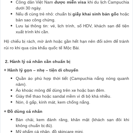
Công dân Việt Nam
được miễn visa
khi du lịch Campuchia
dưới 30 ngày.
Nếu đi cùng trẻ nhỏ: chuẩn bị
giấy khai sinh bản gốc
hoặc
bản sao công chứng.
Lưu lại thông tin: vé, lịch trình, số HDV, khách sạn để tiện
xuất trình khi cần.
Hộ chiếu bị rách, mờ ảnh hoặc gần hết hạn nên đổi sớm để tránh
rủi ro khi qua cửa khẩu quốc tế Mộc Bài.
2. Hành lý cá nhân cần chuẩn bị
+ Hành lý gọn – nhẹ – tiện di chuyển
Quần áo phù hợp thời tiết (Campuchia nắng nóng quanh
năm).
Áo khoác mỏng để dùng trên xe hoặc ban đêm.
Giày thể thao hoặc sandal mềm vì đi bộ khá nhiều.
Nón, ô gấp, kính mát, kem chống nắng.
+ Đồ dùng cá nhân
Bàn chải, kem đánh răng, khăn mặt (khách sạn đôi khi
không chuẩn bị đủ).
Mỹ phẩm cá nhân, đồ skincare mini.