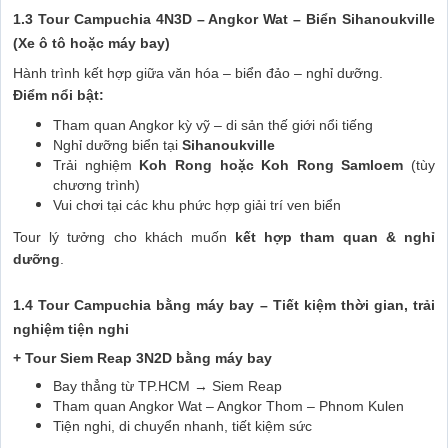
1.3 Tour Campuchia 4N3D – Angkor Wat – Biển Sihanoukville
(Xe ô tô hoặc máy bay)
Hành trình kết hợp giữa văn hóa – biển đảo – nghỉ dưỡng.
Điểm nổi bật:
Tham quan Angkor kỳ vỹ – di sản thế giới nổi tiếng
Nghỉ dưỡng biển tại
Sihanoukville
Trải nghiệm
Koh Rong hoặc Koh Rong Samloem
(tùy
chương trình)
Vui chơi tại các khu phức hợp giải trí ven biển
Tour lý tưởng cho khách muốn
kết hợp tham quan & nghỉ
dưỡng
.
1.4 Tour Campuchia bằng máy bay – Tiết kiệm thời gian, trải
nghiệm tiện nghi
+ Tour Siem Reap 3N2D bằng máy bay
Bay thẳng từ TP.HCM → Siem Reap
Tham quan Angkor Wat – Angkor Thom – Phnom Kulen
Tiện nghi, di chuyển nhanh, tiết kiệm sức