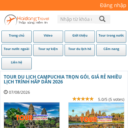
Đăng nhập
Trang chủ
Video
Giới thiệu
Tour trong nước
Tour nước ngoài
Tour sự kiện
Tour du lịch hè
Cẩm nang
Liên hệ
TOUR DU LỊCH CAMPUCHIA TRỌN GÓI, GIÁ RẺ NHIỀU
LỊCH TRÌNH HẤP DẪN 2026
07/08/2026
5.0/5 (5 votes)