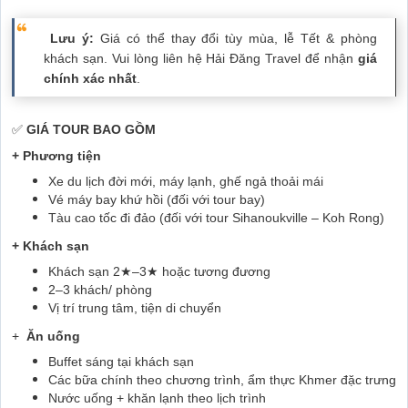
Lưu ý:
Giá có thể thay đổi tùy mùa, lễ Tết & phòng
khách sạn. Vui lòng liên hệ Hải Đăng Travel để nhận
giá
chính xác nhất
.
✅
GIÁ TOUR BAO GỒM
+ Phương tiện
Xe du lịch đời mới, máy lạnh, ghế ngả thoải mái
Vé máy bay khứ hồi (đối với tour bay)
Tàu cao tốc đi đảo (đối với tour Sihanoukville – Koh Rong)
+ Khách sạn
Khách sạn 2★–3★ hoặc tương đương
2–3 khách/ phòng
Vị trí trung tâm, tiện di chuyển
+
Ăn uống
Buffet sáng tại khách sạn
Các bữa chính theo chương trình, ẩm thực Khmer đặc trưng
Nước uống + khăn lạnh theo lịch trình