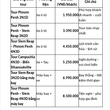
Ghi chú
tour
tiện
(VNĐ/khách)
Phù hợp khách
Tour Phnom
Xe ô tô
1.950.000
đi nhanh – cuối
Penh 2N1D
tuần
Tour Phnom
Tour bán chạy
Penh – Siem
Xe ô tô
3.390.000
nhất
Reap 3N2D
Tour Siem Reap
Lịch trình văn
– Phnom Penh
Xe ô tô
4.450.000
hóa – lịch sử
4N3D
Tour Campuchia
Nghỉ dưỡng –
4N3D – Biển
Xe + Tàu
5.250.000
vui chơi biển
Sihanoukville
Tour Siem Reap
Máy bay +
Bay thẳng – tiết
3N2D bằng máy
6.990.000
xe
kiệm thời gian
bay
Tour Phnom
Penh – Siem
Máy bay +
Tiện nghi – phù
8.500.000
Reap 4N3D bằng
xe
hợp gia đình
máy bay