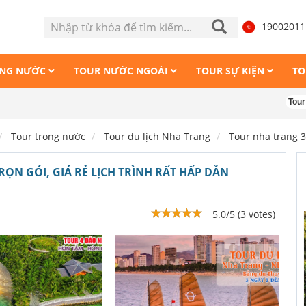
1900201
ONG NƯỚC
TOUR NƯỚC NGOÀI
TOUR SỰ KIỆN
TO
Tour Măng Đen
Tour trong nước
Tour du lịch Nha Trang
Tour nha trang 
ỌN GÓI, GIÁ RẺ LỊCH TRÌNH RẤT HẤP DẪN
5.0/5 (3 votes)