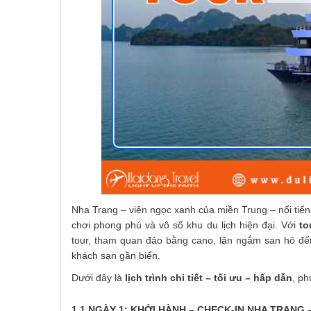
Nha Trang – viên ngọc xanh của miền Trung – nổi tiếng
chơi phong phú và vô số khu du lịch hiện đại. Với
to
tour, tham quan đảo bằng cano, lặn ngắm san hô đến
khách sạn gần biển.
Dưới đây là
lịch trình chi tiết – tối ưu – hấp dẫn
, ph
1.1 NGÀY 1: KHỞI HÀNH – CHECK-IN NHA TRANG 