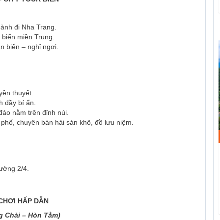
hành đi Nha Trang.
 biển miền Trung.
 biển – nghỉ ngơi.
yền thuyết.
 đầy bí ẩn.
đáo nằm trên đỉnh núi.
 phố, chuyên bán hải sản khô, đồ lưu niệm.
ường 2/4.
 CHƠI HẤP DẪN
g Chài – Hòn Tằm)