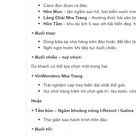
Cano đón đoàn ra đảo:
Hòn Mun
– lặn ngắm san hô, bơi biển nước tro
Làng Chài Nha Trang
– thưởng thức hải sản tươ
Hòn Tằm
– khu du lịch 5 sao với bãi biển đẹp,
+ Buổi trưa:
Dùng bữa tại nhà hàng trên đảo hoặc đất liền (tùy
Nghỉ ngơi trước khi tiếp tục buổi chiều.
+ Buổi chiều – tuỳ chọn:
Du khách có thể lựa chọn một trong hai:
+ VinWonders Nha Trang
Trải nghiệm cáp treo biển dài nhất thế giới.
Vui chơi hàng trăm trò chơi giải trí: tàu lượn, c
Hoặc
+ Tắm bùn – Ngâm khoáng nóng I-Resort / Galina
Thư giãn sau hành trình trên đảo.
+ Buổi tối: