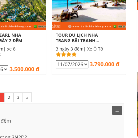
EARL NHA
TOUR DU LỊCH NHA
GÀY 2 ĐÊM
TRANG BÃI TRANH
VINWONDERS 3 NGÀY 3
êm| xe ô
3 ngày 3 đêm| Xe Ô Tô
ĐÊM
e
3.790.000 đ
3.500.000 đ
1
2
3
»
2 đêm
 Trang 3N2D?