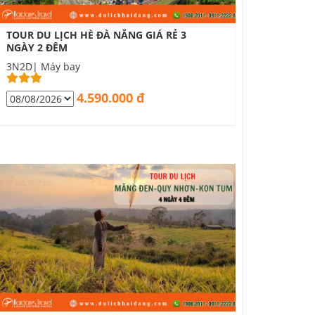
TOUR DU LỊCH HÈ ĐÀ NẴNG GIÁ RẺ 3
NGÀY 2 ĐÊM
3N2D| Máy bay
4.590.000 đ