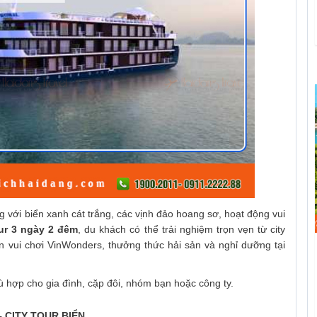
 với biển xanh cát trắng, các vịnh đảo hoang sơ, hoạt động vui
ur 3 ngày 2 đêm
, du khách có thể trải nghiệm trọn vẹn từ city
 vui chơi VinWonders, thưởng thức hải sản và nghỉ dưỡng tại
ù hợp cho gia đình, cặp đôi, nhóm bạn hoặc công ty.
– CITY TOUR BIỂN