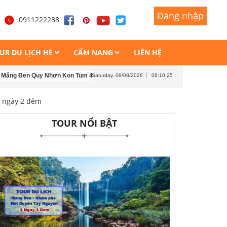
Đăng nhập
Đăng nhập
1
0911222288
UR DU LỊCH HÈ
CẨM NANG
LIÊN HỆ
 Quy Nhơn Kon Tum 4 ngày 4 đêm
Tour Măng Đen - Kon Tum - Buôn Mê Thuột
Saturday, 08/08/2026
06:10:27
3 ngày 2 đêm
TOUR NỔI BẬT