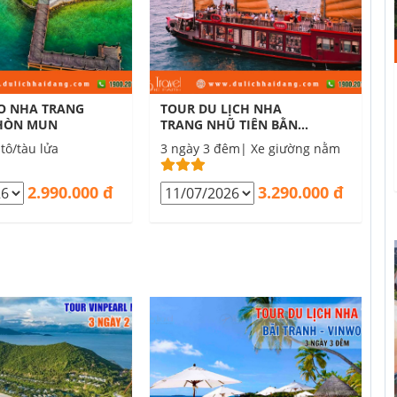
O NHA TRANG
TOUR DU LỊCH NHA
HÒN MUN
TRANG NHŨ TIÊN BẰNG
DU THUYỀN 3 NGÀY 3
tô/tàu lửa
3 ngày 3 đêm| Xe giường nằm
ĐÊM
2.990.000 đ
3.290.000 đ