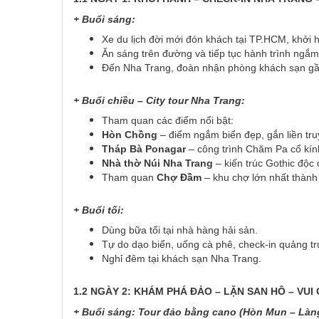
+ Buổi sáng:
Xe du lịch đời mới đón khách tại TP.HCM, khởi 
Ăn sáng trên đường và tiếp tục hành trình ngắm
Đến Nha Trang, đoàn nhận phòng khách sạn gần
+ Buổi chiều – City tour Nha Trang:
Tham quan các điểm nổi bật:
Hòn Chồng
– điểm ngắm biển đẹp, gắn liền tru
Tháp Bà Ponagar
– công trình Chăm Pa cổ kính
Nhà thờ Núi Nha Trang
– kiến trúc Gothic độc 
Tham quan
Chợ Đầm
– khu chợ lớn nhất thành
+ Buổi tối:
Dùng bữa tối tại nhà hàng hải sản.
Tự do dạo biển, uống cà phê, check-in quảng tr
Nghỉ đêm tại khách sạn Nha Trang.
1.2 NGÀY 2: KHÁM PHÁ ĐẢO – LẶN SAN HÔ – VUI
+ Buổi sáng: Tour đảo bằng cano (Hòn Mun – Làn