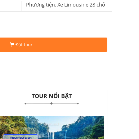
n, mang đến chuyến đi thoải mái, tiết kiệm
m văn hóa – ẩm thực đặc sắc.
Phương tiện: Xe Limousine 28 chỗ
Đặt tour
TOUR NỔI BẬT