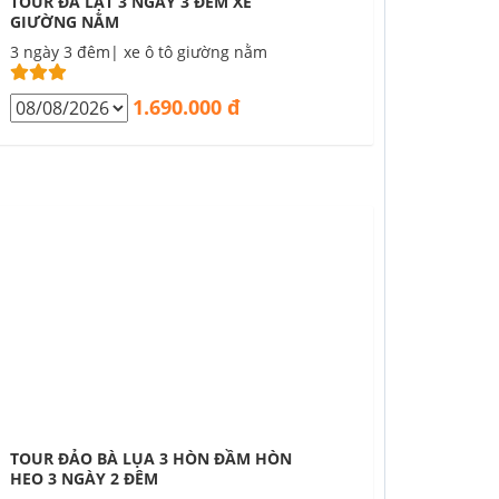
TOUR ĐÀ LẠT 3 NGÀY 3 ĐÊM XE
GIƯỜNG NẰM
3 ngày 3 đêm| xe ô tô giường nằm
1.690.000 đ
TOUR ĐẢO BÀ LỤA 3 HÒN ĐẦM HÒN
HEO 3 NGÀY 2 ĐÊM