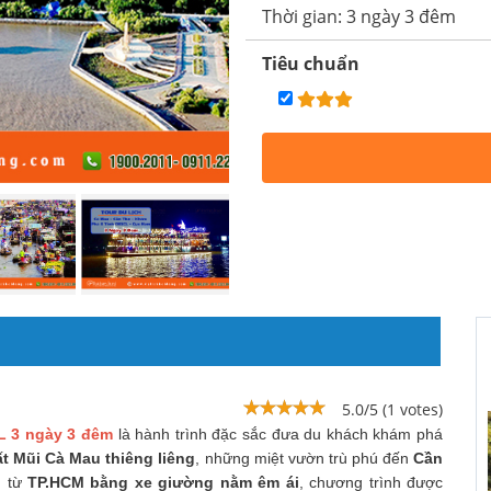
tham quan và hướng dẫn viê
chi phí và nhiều trải nghiệ
Thời gian: 3 ngày 3 đêm
Tiêu chuẩn
5.0/5 (1 votes)
L 3 ngày 3 đêm
là hành trình đặc sắc đưa du khách khám phá
t Mũi Cà Mau thiêng liêng
, những miệt vườn trù phú đến
Cần
h từ
TP.HCM bằng xe giường nằm êm ái
, chương trình được