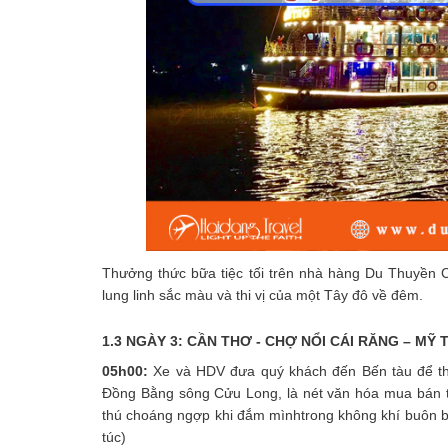
Thưởng thức bữa tiệc tối trên nhà hàng Du Thuyền 
lung linh sắc màu và thi vị của một Tây đô về đêm.
1.3 NGÀY 3: CẦN THƠ - CHỢ NỔI CÁI RĂNG – MỸ T
05h00:
Xe và HDV đưa quý khách đến Bến tàu để th
Đồng Bằng sông Cửu Long, là nét văn hóa mua bán t
thú choáng ngợp khi đắm mìnhtrong không khí buôn bá
túc)