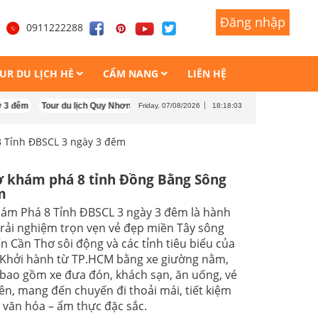
Đăng nhập
Đăng nhập
1
0911222288
UR DU LỊCH HÈ
CẨM NANG
LIÊN HỆ
Tour du lịch Quy Nhơn Kỳ Co Eo Gió 3 ngày 3 đêm
Tour Quy Nhơn Đảo Kỳ Co
Friday, 07/08/2026
18:18:05
 Tỉnh ĐBSCL 3 ngày 3 đêm
ơ khám phá 8 tỉnh Đồng Bằng Sông
m
hám Phá 8 Tỉnh ĐBSCL 3 ngày 3 đêm là hành
trải nghiệm trọn vẹn vẻ đẹp miền Tây sông
 Cần Thơ sôi động và các tỉnh tiêu biểu của
Khởi hành từ TP.HCM bằng xe giường nằm,
, bao gồm xe đưa đón, khách sạn, ăn uống, vé