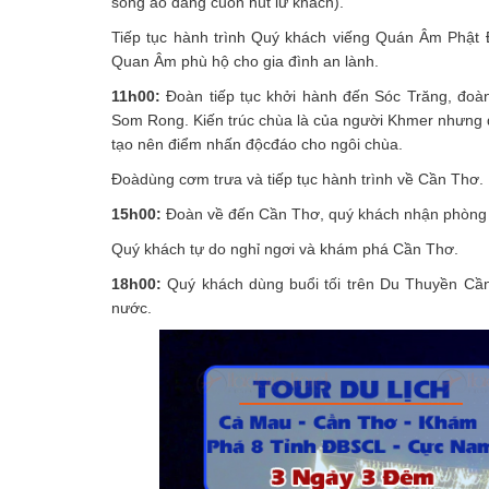
sống ảo đang cuốn hút lữ khách).
Tiếp tục hành trình Quý khách viếng Quán Âm Phật Đài
Quan Âm phù hộ cho gia đình an lành.
11h00:
Đoàn tiếp tục khởi hành đến Sóc Trăng, đo
Som Rong. Kiến trúc chùa là của người Khmer nhưng đư
tạo nên điểm nhấn độcđáo cho ngôi chùa.
Đoàdùng cơm trưa và tiếp tục hành trình về Cần Thơ.
15h00:
Đoàn về đến Cần Thơ, quý khách nhận phòng n
Quý khách tự do nghỉ ngơi và khám phá Cần Thơ.
18h00:
Quý khách dùng buổi tối trên Du Thuyền Cầ
nước.