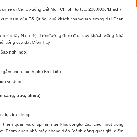
àn sẽ đi Cano xuống Đất Mũi. Chi phí tự túc: 200.000đ/khách)
ấn cực nam của Tổ Quốc, quý khách thamquan tượng đài Phan
 miền tây Nam Bộ. Trênđường đi xe đưa quý khách viếng Nhà
ổi tiếng của đất Miền Tây.
Sao nghỉ ngơi.
ngắm cảnh thành phố Bạc Liêu.
Liêu về đêm.
 sáng, trưa, chiều)
ủ tục trả phòng.
 tham quan và chụp hình tại Nhà côngtử Bạc Liêu, một trong
giờ. Tham quan nhà máy phong điện (cánh đồng quạt gió, điểm