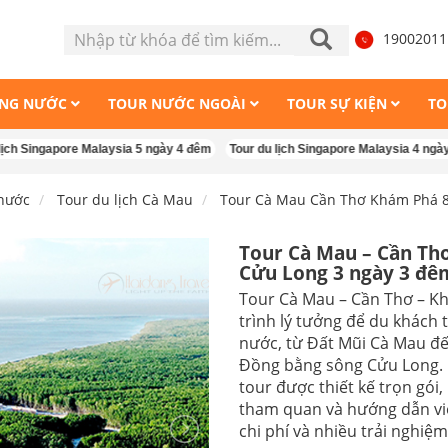
1900201
ONG NƯỚC
TOUR NƯỚC NGOÀI
TOUR SỰ KIỆN
TO
apore Malaysia 5 ngày 4 đêm
Tour du lịch Singapore Malaysia 4 ngày 3 đêm
 nước
Tour du lịch Cà Mau
Tour Cà Mau Cần Thơ Khám Phá 8
Tour Cà Mau – Cần Th
Cửu Long 3 ngày 3 đê
3,650,000 VND
Tour Cà Mau – Cần Thơ – K
trình lý tưởng để du khách 
nước, từ Đất Mũi Cà Mau đến
Đồng bằng sông Cửu Long. 
tour được thiết kế trọn gói