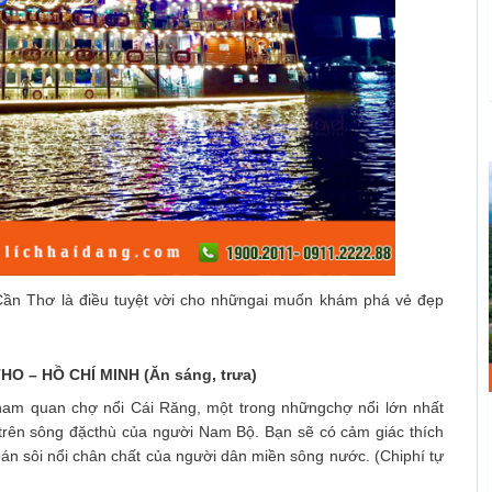
Cần Thơ là điều tuyệt vời cho nhữngai muốn khám phá vẻ đẹp
HO – HỒ CHÍ MINH (Ăn sáng, trưa)
am quan chợ nổi Cái Răng, một trong nhữngchợ nổi lớn nhất
rên sông đặcthù của người Nam Bộ. Bạn sẽ có cảm giác thích
n sôi nổi chân chất của người dân miền sông nước. (Chiphí tự