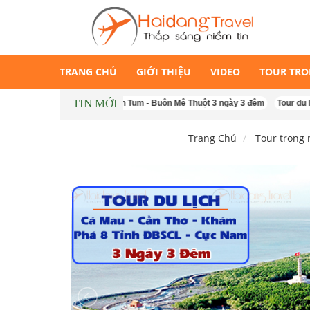
TRANG CHỦ
GIỚI THIỆU
VIDEO
TOUR TR
TIN MỚI
Tour Măng Đen - Kon Tum - Buôn Mê Thuột 3 ngày 3 đêm
Tour du lịch Sing
Trang Chủ
Tour trong