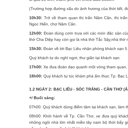
(Trường hợp đường xấu do ảnh hương của thời tiết, đo
10h30:
Trở về tham quan thị trấn Năm Căn, thị tr
Ngọc Hiển, chợ Năm Căn.
12h00:
Đoàn dùng cơm trưa với các món đặc sản của
thờ Cha Diệp hay còn gọi là nhà thờ Tắc Sậy,nhà thờ n
15h30:
Đoàn về tới Bạc Liêu nhận phòng khách sạn 5 
Quý khách tự do nghỉ ngơi, thư giãn tại khách sạn.
17h00:
Xe đưa đoàn dạo quanh một vòng tham quan, 
18h00:
Quý khách tự túc khám phá ẩm thực Tp. Bạc 
1.2 NGÀY 2: BẠC LIÊU - SÓC TRĂNG - CẦN THƠ (Ăn
+/ Buổi sáng:
07h00: Quý khách dùng điểm tâm tại khách sạn, làm th
08h00: Khởi hành về Tp. Cần Thơ, xe đưa quý khách
những ngôi nhà lớn nhất miền tây nam bộ thời bấy 