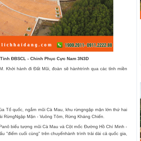
 8 Tỉnh ĐBSCL - Chinh Phục Cực Nam 3N3D
. Khởi hành đi Đất Mũi, đoàn sẽ hànhtrình qua các tỉnh miền
của Tổ quốc, ngắm mũi Cà Mau, khu rừngngập mặn lớn thứ hai
 Thái RừngNgập Mặn - Vuông Tôm, Rừng Kháng Chiến.
, Panô biểu tượng mũi Cà Mau và Cột mốc Đường Hồ Chí Minh -
 "điểm cuối cùng" trên chuyếnhành trình trải dài cả quốc gia,