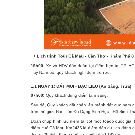
++ Lịch trình Tour Cà Mau - Cần Thơ - Khám Phá
19h00:
Xe và HDV đón đoàn tại điểm hẹn tại TP. HCM
Tây Nam bộ, quý khách nghỉ đêm trên xe.
1.1 NGÀY 1: ĐẤT MŨI - BẠC LIÊU (Ăn Sáng, Trưa)
07h00:
Quý khách dùng điểm tâm sáng.
Sau đó, Quý khách đặt chân lên mảnh đất cực nam 
trên thế giới, Bảo Tồn Đa Dạng Sinh Học - Hệ Sinh
Đoàn chụp hình lưu niệm tại cột mốc tọađộ quốc gia
điểm cuốiCà Mau Km2436 là điểm đến du lịch đánh dấu
đi qua 28 tỉnh, thành phố với chiều dài3.183km.