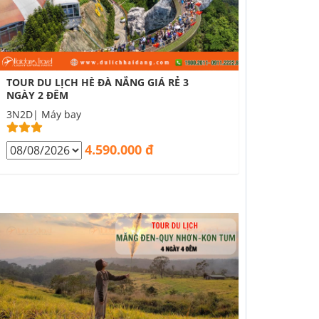
TOUR DU LỊCH HÈ ĐÀ NẴNG GIÁ RẺ 3
NGÀY 2 ĐÊM
3N2D| Máy bay
4.590.000 đ