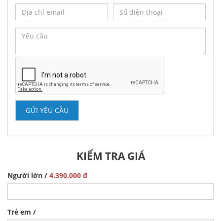
GỬI YÊU CẦU
KIỂM TRA GIÁ
Người lớn /
4.390.000 đ
Trẻ em /