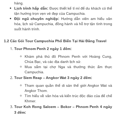
hàng.
Lịch trình hấp dẫn:
Được thiết kế tỉ mỉ để du khách có thể
tận hưởng trọn vẹn vẻ đẹp của Campuchia.
Đội ngũ chuyên nghiệp:
Hướng dẫn viên am hiểu văn
hóa, lịch sử Campuchia, đồng hành và hỗ trợ tận tình trong
suốt hành trình.
1.2 Các Gói Tour Campuchia Phổ Biến Tại Hải Đăng Travel
Tour Phnom Penh 2 ngày 1 đêm:
Khám phá thủ đô Phnom Penh với Hoàng Cung,
Chùa Bạc, và các địa danh lịch sử.
Mua sắm tại chợ Nga và thưởng thức ẩm thực
Campuchia.
Tour Siem Reap – Angkor Wat 3 ngày 2 đêm:
Tham quan quần thể di sản thế giới Angkor Wat và
Angkor Thom.
Tìm hiểu về văn hóa và kiến trúc độc đáo của đế chế
Khmer.
Tour Koh Rong Saloem – Bokor – Phnom Penh 4 ngày
3 đêm: