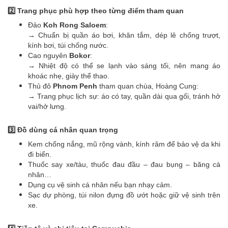
2️⃣ Trang phục phù hợp theo từng điểm tham quan
Đảo
Koh Rong Saloem
:
→ Chuẩn bị quần áo bơi, khăn tắm, dép lê chống trượt,
kính bơi, túi chống nước.
Cao nguyên
Bokor
:
→ Nhiệt độ có thể se lạnh vào sáng tối, nên mang áo
khoác nhẹ, giày thể thao.
Thủ đô
Phnom Penh
tham quan chùa, Hoàng Cung:
→ Trang phục lịch sự: áo có tay, quần dài qua gối, tránh hở
vai/hở lưng.
3️⃣ Đồ dùng cá nhân quan trọng
Kem chống nắng, mũ rộng vành, kính râm để bảo vệ da khi
đi biển.
Thuốc say xe/tàu, thuốc đau đầu – đau bụng – băng cá
nhân…
Dụng cụ vệ sinh cá nhân nếu bạn nhạy cảm.
Sạc dự phòng, túi nilon đựng đồ ướt hoặc giữ vệ sinh trên
xe.