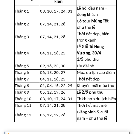
kiến
Lễ hội đầu năm –
Tháng 1
03, 10, 17, 24, 31
đông khách
Có tour
Mùng Tết
–
Tháng 2
07, 14, 21, 28
phụ thu lễ
Thời tiết đẹp, biển
Tháng 3
07, 14, 21, 28
trong xanh
Lễ
Giỗ Tổ Hùng
Tháng 4
04, 11, 18, 25
Vương
,
30/4 –
1/5
phụ thu
Tháng 5
09, 16, 23, 30
Ưu đãi hè
Tháng 6
06, 13, 20, 27
Mùa du lịch cao điểm
Tháng 7
04, 11, 18, 25
Thời tiết đẹp
Tháng 8
01, 08, 15, 22, 29
Khuyến mãi mùa thu
Tháng 9
05, 12, 19, 26
Lễ
2/9
phụ thu
Tháng 10
03, 10, 17, 24, 31
Thích hợp du lịch biển
Tháng 11
07, 14, 21, 28
Thời tiết mát mẻ
Giáng Sinh & cuối
Tháng 12
05, 12, 19, 26
năm – phụ thu lễ