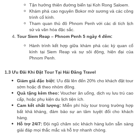
Tận hưởng thiên đường biển tại Koh Rong Saloem.
Khám phá cao nguyên Bokor mờ sương và các công
trình cổ kính.
Tham quan thủ đô Phnom Penh với các di tích lịch
sử và văn hóa đặc sắc.
Tour Siem Reap – Phnom Penh 5 ngày 4 đêm:
Hành trình kết hợp giữa khám phá các kỳ quan cổ
kính tại Siem Reap và sự sôi động, hiện đại của
Phnom Penh.
1.3 Ưu Đãi Khi Đặt Tour Tại Hải Đăng Travel
Giảm giá đặc biệt:
Ưu đãi lên đến 20% cho khách đặt tour
sớm hoặc đi theo nhóm đông.
Quà tặng kèm theo:
Voucher ăn uống, dịch vụ lưu trú cao
cấp, hoặc phụ kiện du lịch tiện ích.
Cam kết chất lượng:
Miễn phí hủy tour trong trường hợp
bất khả kháng, đảm bảo sự an tâm tuyệt đối cho khách
hàng.
Hỗ trợ 24/7:
Đội ngũ chăm sóc khách hàng luôn sẵn sàng
giải đáp mọi thắc mắc và hỗ trợ nhanh chóng.