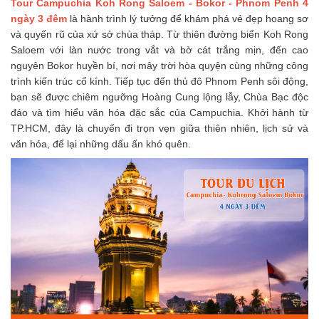
Tour Campuchia Koh Rong Saloem - Bokor - Phnom Penh 4
ngày 3 đêm
là hành trình lý tưởng để khám phá vẻ đẹp hoang sơ
và quyến rũ của xứ sở chùa tháp. Từ thiên đường biển Koh Rong
Saloem với làn nước trong vắt và bờ cát trắng mịn, đến cao
nguyên Bokor huyền bí, nơi mây trời hòa quyện cùng những công
trình kiến trúc cổ kính. Tiếp tục đến thủ đô Phnom Penh sôi động,
bạn sẽ được chiêm ngưỡng Hoàng Cung lộng lẫy, Chùa Bạc độc
đáo và tìm hiểu văn hóa đặc sắc của Campuchia. Khởi hành từ
TP.HCM, đây là chuyến đi trọn vẹn giữa thiên nhiên, lịch sử và
văn hóa, để lại những dấu ấn khó quên.