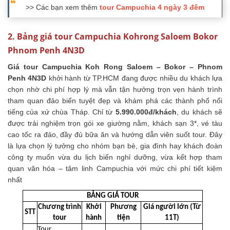
>> Các bạn xem thêm
tour Campuchia 4 ngày 3 đêm
2. Bảng giá tour Campuchia Kohrong Saloem Bokor
Phnom Penh 4N3D
Giá tour Campuchia
Koh Rong Saloem – Bokor – Phnom
Penh 4N3D
khởi hành từ TP.HCM đang được nhiều du khách lựa
chọn nhờ chi phí hợp lý mà vẫn tận hưởng trọn vẹn hành trình
tham quan đảo biển tuyệt đẹp và khám phá các thành phố nổi
tiếng của xứ chùa Tháp. Chỉ từ
5.990.000đ/khách
, du khách sẽ
được trải nghiệm trọn gói xe giường nằm, khách sạn 3*, vé tàu
cao tốc ra đảo, đầy đủ bữa ăn và hướng dẫn viên suốt tour. Đây
là lựa chọn lý tưởng cho nhóm bạn bè, gia đình hay khách đoàn
công ty muốn vừa du lịch biển nghỉ dưỡng, vừa kết hợp tham
quan văn hóa – tâm linh Campuchia với mức chi phí tiết kiệm
nhất
BẢNG GIÁ TOUR
Chương trình
Khởi
Phương
Giá người lớn (Từ
STT
tour
hành
tiện
11T)
Tour