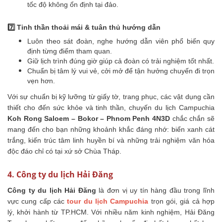
tốc độ không ổn định tại đảo.
7️⃣ Tinh thần thoải mái & tuân thủ hướng dẫn
Luôn theo sát đoàn, nghe hướng dẫn viên phổ biến quy
định từng điểm tham quan.
Giữ lịch trình đúng giờ giúp cả đoàn có trải nghiệm tốt nhất.
Chuẩn bị tâm lý vui vẻ, cởi mở để tận hưởng chuyến đi trọn
vẹn hơn.
Với sự chuẩn bị kỹ lưỡng từ giấy tờ, trang phục, các vật dụng cần
thiết cho đến sức khỏe và tinh thần, chuyến du lịch Campuchia
Koh Rong Saloem – Bokor – Phnom Penh 4N3D
chắc chắn sẽ
mang đến cho bạn những khoảnh khắc đáng nhớ: biển xanh cát
trắng, kiến trúc tâm linh huyền bí và những trải nghiệm văn hóa
độc đáo chỉ có tại xứ sở Chùa Tháp.
4. Công ty du lịch Hải Đăng
Công ty du lịch Hải Đăng
là đơn vị uy tín hàng đầu trong lĩnh
vực cung cấp các
tour du lịch Campuchia
trọn gói, giá cả hợp
lý, khởi hành từ TP.HCM. Với nhiều năm kinh nghiệm, Hải Đăng