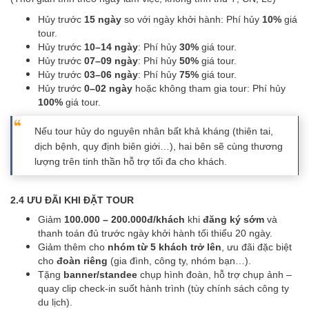
Hủy trước
15 ngày
so với ngày khởi hành: Phí hủy
10%
giá
tour.
Hủy trước
10–14 ngày
: Phí hủy
30%
giá tour.
Hủy trước
07–09 ngày
: Phí hủy
50%
giá tour.
Hủy trước
03–06 ngày
: Phí hủy
75%
giá tour.
Hủy trước
0–02 ngày
hoặc không tham gia tour: Phí hủy
100%
giá tour.
Nếu tour hủy do nguyên nhân bất khả kháng (thiên tai,
dịch bệnh, quy định biên giới…), hai bên sẽ cùng thương
lượng trên tinh thần hỗ trợ tối đa cho khách.
2.4 ƯU ĐÃI KHI ĐẶT TOUR
Giảm
100.000 – 200.000đ/khách
khi
đăng ký sớm
và
thanh toán đủ trước ngày khởi hành tối thiểu 20 ngày.
Giảm thêm cho
nhóm từ 5 khách trở lên
, ưu đãi đặc biệt
cho
đoàn riêng
(gia đình, công ty, nhóm bạn…).
Tặng
banner/standee
chụp hình đoàn, hỗ trợ chụp ảnh –
quay clip check-in suốt hành trình (tùy chính sách công ty
du lịch).