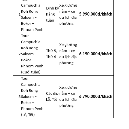
Campuchia
Xe giường
Định kỳ
Koh Rong
nằm + xe
1
hằng
5.990.000đ/khách
Saloem –
du lịch địa
tuần
Bokor –
phương
Phnom Penh
Tour
Campuchia
Xe giường
Koh Rong
Thứ 5,
nằm + xe
2
Saloem –
6.190.000đ/khách
Thứ 6
du lịch địa
Bokor –
phương
Phnom Penh
(Cuối tuần)
Tour
Campuchia
Xe giường
Koh Rong
Các dịp
nằm + xe
3
Saloem –
6.790.000đ/khách
Lễ, Tết
du lịch địa
Bokor –
phương
Phnom Penh
(Lễ, Tết)