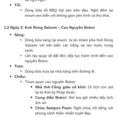
Tối:
Dùng bữa tối BBQ hải sản trên đảo. Nghỉ đêm tại
resort ven biển với không gian yên bình và thư thái.
1.2 Ngày 2: Koh Rong Saloem – Cao Nguyên Bokor
Sáng:
Dùng bữa sáng tại resort, tự do khám phá Koh Rong
Saloem với bãi biển cát trắng và làn nước trong
xanh.
Lên tàu quay về đất liền, tiếp tục hành trình đến cao
nguyên Bokor.
Trưa:
Dùng bữa trưa tại nhà hàng trên đường đi.
Chiều:
Tham quan cao nguyên Bokor:
Nhà thờ Công giáo cổ kính
: Di tích còn sót
lại từ thời kỳ Pháp thuộc.
Cung điện Bokor:
Nơi lưu giữ nhiều dấu tích
lịch sử.
Chùa Sampov Pram:
Ngôi chùa nổi tiếng với
phong cảnh thiên nhiên tuyệt đẹp.