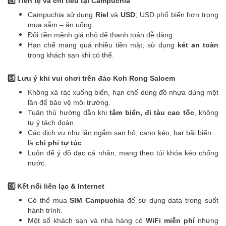
4️⃣ Tiền tệ và chi tiêu tại Campuchia
Campuchia sử dụng
Riel
và
USD
; USD phổ biến hơn trong
mua sắm – ăn uống.
Đổi tiền mệnh giá nhỏ để thanh toán dễ dàng.
Hạn chế mang quá nhiều tiền mặt; sử dụng
két an toàn
trong khách sạn khi có thể.
5️⃣ Lưu ý khi vui chơi trên đảo Koh Rong Saloem
Không xả rác xuống biển, hạn chế dùng đồ nhựa dùng một
lần để bảo vệ môi trường.
Tuân thủ hướng dẫn khi
tắm biển, đi tàu cao tốc
, không
tự ý tách đoàn.
Các dịch vụ như lặn ngắm san hô, cano kéo, bar bãi biển…
là
chi phí tự túc
.
Luôn để ý đồ đạc cá nhân, mang theo túi khóa kéo chống
nước.
6️⃣ Kết nối liên lạc & Internet
Có thể mua
SIM Campuchia
để sử dụng data trong suốt
hành trình.
Một số khách sạn và nhà hàng có
WiFi miễn phí
nhưng