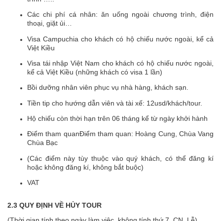
Các chi phí cá nhân: ăn uống ngoài chương trình, điện
thoại, giặt ủi…
Visa Campuchia cho khách có hộ chiếu nước ngoài, kể cả
Việt Kiều
Visa tái nhập Việt Nam cho khách có hộ chiếu nước ngoài,
kể cả Việt Kiều (những khách có visa 1 lần)
Bồi dưỡng nhân viên phục vụ nhà hàng, khách sạn.
Tiền tip cho hướng dẫn viên và tài xế: 12usd/khách/tour.
Hộ chiếu còn thời hạn trên 06 tháng kể từ ngày khởi hành
Điểm tham quanĐiểm tham quan: Hoàng Cung, Chùa Vang
Chùa Bạc
(Các điểm này tùy thuộc vào quý khách, có thể đăng kí
hoặc không đăng kí, không bắt buộc)
VAT
2.3 QUY ĐỊNH VỀ HỦY TOUR
(Thời gian tính theo ngày làm việc, không tính thứ 7, CN, Lễ)