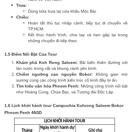
Trưa:
Dùng bữa trưa tại cửa khẩu Mộc Bài.
Chiều:
Hoàn tất thủ tục nhập cảnh, tiếp tục di chuyển về
TP.HCM.
Kết thúc hành trình, chia tay và hẹn gặp lại trong
những chuyến đi tiếp theo.
1.5 Điểm Nổi Bật Của Tour
Khám phá Koh Rong Saloem:
Bãi biển thiên đường với
làn nước trong vắt và khung cảnh yên bình.
Chiêm ngưỡng cao nguyên Bokor:
Không gian mờ
sương cùng các công trình kiến trúc cổ kính đầy bí ẩn.
Tìm hiểu văn hóa Phnom Penh:
Những công trình nổi bật
như Hoàng Cung, Chùa Bạc, và Tượng đài Độc Lập.
1.6 Lịch khởi hành tour Campuchia Kohrong Saloem Bokor
Phnom Penh 4N3D
LỊCH KHỞI HÀNH TOUR
Ngày khởi hành dự
Tháng
Ghi chú