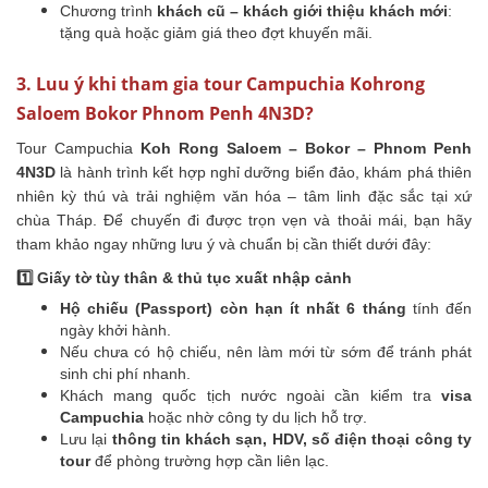
Chương trình
khách cũ – khách giới thiệu khách mới
:
tặng quà hoặc giảm giá theo đợt khuyến mãi.
3. Luu ý khi tham gia tour Campuchia Kohrong
Saloem Bokor Phnom Penh 4N3D?
Tour Campuchia
Koh Rong Saloem – Bokor – Phnom Penh
4N3D
là hành trình kết hợp nghỉ dưỡng biển đảo, khám phá thiên
nhiên kỳ thú và trải nghiệm văn hóa – tâm linh đặc sắc tại xứ
chùa Tháp. Để chuyến đi được trọn vẹn và thoải mái, bạn hãy
tham khảo ngay những lưu ý và chuẩn bị cần thiết dưới đây:
1️⃣ Giấy tờ tùy thân & thủ tục xuất nhập cảnh
Hộ chiếu (Passport) còn hạn ít nhất 6 tháng
tính đến
ngày khởi hành.
Nếu chưa có hộ chiếu, nên làm mới từ sớm để tránh phát
sinh chi phí nhanh.
Khách mang quốc tịch nước ngoài cần kiểm tra
visa
Campuchia
hoặc nhờ công ty du lịch hỗ trợ.
Lưu lại
thông tin khách sạn, HDV, số điện thoại công ty
tour
để phòng trường hợp cần liên lạc.