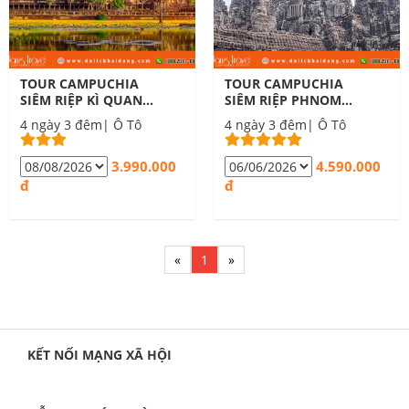
TOUR CAMPUCHIA
TOUR CAMPUCHIA
SIÊM RIỆP KÌ QUAN
SIÊM RIỆP PHNOM
THẾ GIỚI
PÊNH 4 NGÀY 3 ĐÊM
4 ngày 3 đêm| Ô Tô
4 ngày 3 đêm| Ô Tô
ANGKORWAT 4
NGÀY 3 ĐÊM
3.990.000
4.590.000
đ
đ
«
1
»
KẾT NỐI MẠNG XÃ HỘI