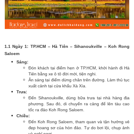
1.1 Ngày 1: TP.HCM – Hà Tiên – Sihanoukville – Koh Rong
Saloem
Sáng:
Đón khách tại điểm hẹn ở TP.HCM, khởi hành đi Hà
Tiên bằng xe ô tô đời mới, tiện nghi.
Ăn sáng tại điểm dừng chân trên đường. Làm thủ tục
xuất cảnh tại cửa khẩu Xà Xía.
Trưa:
Đến Sihanoukville, dùng bữa trưa tại nhà hàng địa
phương. Sau đó, di chuyển ra cảng để lên tàu cao
tốc ra đảo Koh Rong Saloem.
Chiều:
Đến Koh Rong Saloem, tham quan và tận hưởng vẻ
đẹp hoang sơ của hòn đảo. Tự do bơi lội, chụp ảnh
và nghỉ ngơi.