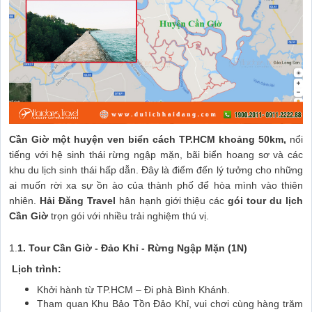
Cần Giờ một huyện ven biển cách TP.HCM khoảng 50km,
nổi
tiếng với hệ sinh thái rừng ngập mặn, bãi biển hoang sơ và các
khu du lịch sinh thái hấp dẫn. Đây là điểm đến lý tưởng cho những
ai muốn rời xa sự ồn ào của thành phố để hòa mình vào thiên
nhiên.
Hải Đăng Travel
hân hạnh giới thiệu các
gói tour du lịch
Cần Giờ
trọn gói với nhiều trải nghiệm thú vị.
1.
1. Tour Cần Giờ - Đảo Khỉ - Rừng Ngập Mặn (1N)
Lịch trình:
Khởi hành từ TP.HCM – Đi phà Bình Khánh.
Tham quan Khu Bảo Tồn Đảo Khỉ, vui chơi cùng hàng trăm