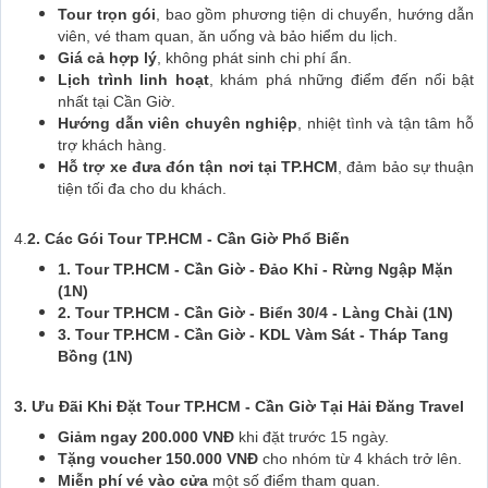
Tour trọn gói
, bao gồm phương tiện di chuyển, hướng dẫn
viên, vé tham quan, ăn uống và bảo hiểm du lịch.
Giá cả hợp lý
, không phát sinh chi phí ẩn.
Lịch trình linh hoạt
, khám phá những điểm đến nổi bật
nhất tại Cần Giờ.
Hướng dẫn viên chuyên nghiệp
, nhiệt tình và tận tâm hỗ
trợ khách hàng.
Hỗ trợ xe đưa đón tận nơi tại TP.HCM
, đảm bảo sự thuận
tiện tối đa cho du khách.
4.
2. Các Gói Tour TP.HCM - Cần Giờ Phổ Biến
1. Tour TP.HCM - Cần Giờ - Đảo Khỉ - Rừng Ngập Mặn
(1N)
2. Tour TP.HCM - Cần Giờ - Biển 30/4 - Làng Chài (1N)
3. Tour TP.HCM - Cần Giờ - KDL Vàm Sát - Tháp Tang
Bồng (1N)
3. Ưu Đãi Khi Đặt Tour TP.HCM - Cần Giờ Tại Hải Đăng Travel
Giảm ngay 200.000 VNĐ
khi đặt trước 15 ngày.
Tặng voucher 150.000 VNĐ
cho nhóm từ 4 khách trở lên.
Miễn phí vé vào cửa
một số điểm tham quan.