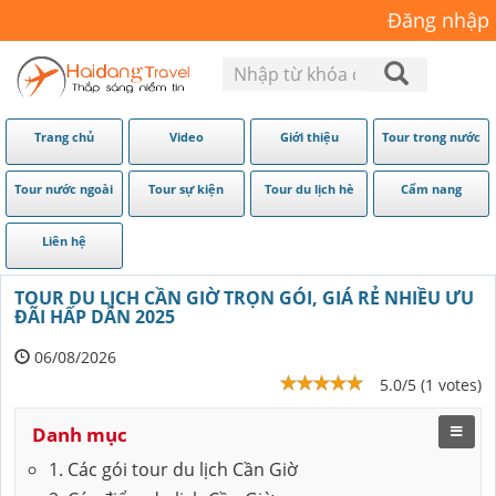
Đăng nhập
Trang chủ
Video
Giới thiệu
Tour trong nước
Tour nước ngoài
Tour sự kiện
Tour du lịch hè
Cẩm nang
Liên hệ
TOUR DU LỊCH CẦN GIỜ TRỌN GÓI, GIÁ RẺ NHIỀU ƯU
ĐÃI HẤP DẪN 2025
06/08/2026
5.0/5 (1 votes)
Danh mục
1. Các gói tour du lịch Cần Giờ