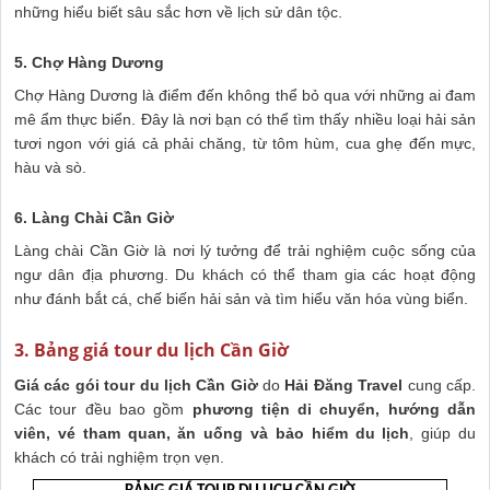
những hiểu biết sâu sắc hơn về lịch sử dân tộc.
5. Chợ Hàng Dương
Chợ Hàng Dương là điểm đến không thể bỏ qua với những ai đam
mê ẩm thực biển. Đây là nơi bạn có thể tìm thấy nhiều loại hải sản
tươi ngon với giá cả phải chăng, từ tôm hùm, cua ghẹ đến mực,
hàu và sò.
6. Làng Chài Cần Giờ
Làng chài Cần Giờ là nơi lý tưởng để trải nghiệm cuộc sống của
ngư dân địa phương. Du khách có thể tham gia các hoạt động
như đánh bắt cá, chế biến hải sản và tìm hiểu văn hóa vùng biển.
3. Bảng giá tour du lịch Cần Giờ
Giá các gói
tour du lịch Cần Giờ
do
Hải Đăng Travel
cung cấp.
Các tour đều bao gồm
phương tiện di chuyển, hướng dẫn
viên, vé tham quan, ăn uống và bảo hiểm du lịch
, giúp du
khách có trải nghiệm trọn vẹn.