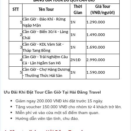
BẢNG GIÁ TOUR DU LỊCH CẦN GIỜ
Thời
Giá Tour
STT
Tên Tour
Gian
(VNĐ/người)
Cần Giờ - Đảo Khỉ - Rừng
1
1N
1.290.000
Ngập Mặn
Cần Giờ - Biển 30/4 - Làng
2
1N
1.490.000
Chài
Cần Giờ - KDL Vàm Sát -
3
1N
1.690.000
Tháp Tang Bồng
Cần Giờ - Trải Nghiệm Câu
4
2N1Đ
2.990.000
Cá - Lặn Ngắm San Hô
Cần Giờ - Chợ Hàng Dương
5
1N
1.590.000
- Thưởng Thức Hải Sản
Ưu Đãi Khi Đặt Tour Cần Giờ Tại Hải Đăng Travel
Giảm ngay 200.000 VNĐ khi đặt trước 15 ngày.
Tặng voucher 150.000 VNĐ cho nhóm từ 4 khách trở lên.
Miễn phí vé vào cửa một số điểm tham quan.
Hướng dẫn viên tận tình, chu đáo.