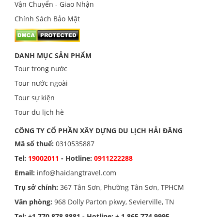
Vận Chuyển - Giao Nhận
Chính Sách Bảo Mật
DANH MỤC SẢN PHẨM
Tour trong nước
Tour nước ngoài
Tour sự kiện
Tour du lịch hè
CÔNG TY CỔ PHẦN XÂY DỰNG DU LỊCH HẢI ĐĂNG
Mã số thuế:
0310535887
Tel:
19002011
- Hotline:
0911222288
Email:
info@haidangtravel.com
Trụ sở chính:
367 Tân Sơn, Phường Tân Sơn, TPHCM
Văn phòng:
968 Dolly Parton pkwy, Sevierville, TN
Tel:
+1 770 878 8881
- Hotline:
+ 1 865 774 9995