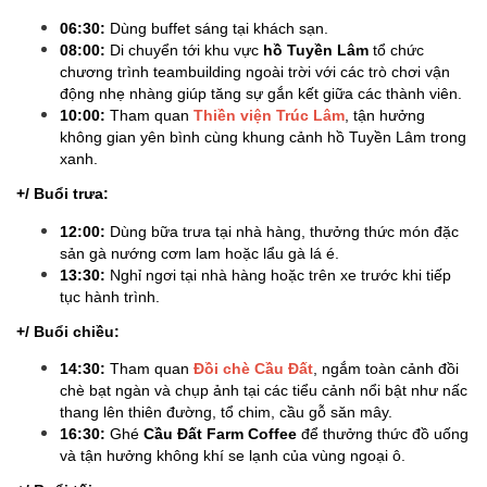
06:30:
Dùng buffet sáng tại khách sạn.
08:00:
Di chuyển tới khu vực
hồ Tuyền Lâm
tổ chức
chương trình teambuilding ngoài trời với các trò chơi vận
động nhẹ nhàng giúp tăng sự gắn kết giữa các thành viên.
10:00:
Tham quan
Thiền viện Trúc Lâm
, tận hưởng
không gian yên bình cùng khung cảnh hồ Tuyền Lâm trong
xanh.
+/ Buổi trưa:
12:00:
Dùng bữa trưa tại nhà hàng, thưởng thức món đặc
sản gà nướng cơm lam hoặc lẩu gà lá é.
13:30:
Nghỉ ngơi tại nhà hàng hoặc trên xe trước khi tiếp
tục hành trình.
+/ Buổi chiều:
14:30:
Tham quan
Đồi chè Cầu Đất
, ngắm toàn cảnh đồi
chè bạt ngàn và chụp ảnh tại các tiểu cảnh nổi bật như nấc
thang lên thiên đường, tổ chim, cầu gỗ săn mây.
16:30:
Ghé
Cầu Đất Farm Coffee
để thưởng thức đồ uống
và tận hưởng không khí se lạnh của vùng ngoại ô.