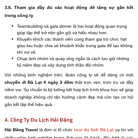
3.6. Tham gia đầy đủ các hoạt động để tăng sự gắn kết
trong công ty
Teambuilding và gala dinner là hai hoạt động quan trọng
giúp tập thể trở nên gần gũi và hiểu nhau hơn.
Khuyến khích các thành viên cùng tham gia trò chơi, hát
giao lưu hoặc chia sẻ khoảnh khắc trong gala để tạo không
khí vui vẻ.
Chụp ảnh nhóm và quay vlog ngắn là cách lưu giữ những
kỷ niệm đẹp và xây dựng tinh thần đội nhóm.
Với những kinh nghiệm trên, đoàn công ty sẽ dễ dàng có một
chuyến đi Đà Lạt 4 ngày 3 đêm
thật trọn vẹn, trơn tru và đầy
niềm vui. Sự chuẩn bị kỹ lưỡng kết hợp lịch trình khoa học sẽ giúp
doanh nghiệp không chỉ tận hưởng cảnh đẹp mà còn tạo cơ hội
gắn kết tập thể hiệu quả.
4. Công Ty Du Lịch Hải Đăng
Hải Đăng Travel
là đơn vị tổ chức
tour du lịch Đà Lạt
uy tín với
nhiều năm kinh nghiệm trong lĩnh vực lữ hành, đặc biệt là các