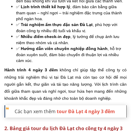
đến bầu không khí vui tươi và kết nối giữa các thành viên.
✅
Lịch trình thiết kế hợp lý
, đảm bảo cân bằng giữa
tham quan – nghỉ ngơi – trải nghiệm đặc trưng của thành
phố ngàn hoa.
✅
Trải nghiệm ẩm thực đặc sản Đà Lạt
, phù hợp với
đoàn công ty nhiều độ tuổi và khẩu vị.
✅
Nhiều điểm check-in đẹp
, lý tưởng để chụp ảnh lưu
niệm theo nhóm và cá nhân.
✅
Hướng dẫn viên chuyên nghiệp đồng hành
, hỗ trợ
đoàn xuyên suốt, đảm bảo chuyến đi thuận lợi và nhiều
cảm xúc.
Hành trình 4 ngày 3 đêm
không chỉ giúp tập thể công ty có
những trải nghiệm thú vị tại Đà Lạt mà còn tạo cơ hội để mọi
người gắn kết, thư giãn và tái tạo năng lượng. Với lịch trình cân
đối giữa tham quan và nghỉ ngơi, tour hứa hẹn mang đến những
khoảnh khắc đẹp và đáng nhớ cho toàn bộ doanh nghiệp.
Các bạn xem thêm
tour Đà Lạt 4 ngày 3 đêm
2. Bảng giá tour du lịch Đà Lạt cho công ty 4 ngày 3