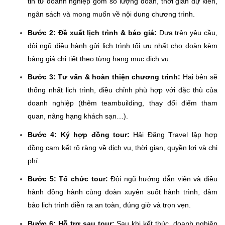
tin từ doanh nghiệp gồm số lượng đoàn, thời gian dự kiến,
ngân sách và mong muốn về nội dung chương trình.
Bước 2: Đề xuất lịch trình & báo giá:
Dựa trên yêu cầu,
đội ngũ điều hành gửi lịch trình tối ưu nhất cho đoàn kèm
bảng giá chi tiết theo từng hạng mục dịch vụ.
Bước 3: Tư vấn & hoàn thiện chương trình:
Hai bên sẽ
thống nhất lịch trình, điều chỉnh phù hợp với đặc thù của
doanh nghiệp (thêm teambuilding, thay đổi điểm tham
quan, nâng hạng khách sạn…).
Bước 4: Ký hợp đồng tour:
Hải Đăng Travel lập hợp
đồng cam kết rõ ràng về dịch vụ, thời gian, quyền lợi và chi
phí.
Bước 5: Tổ chức tour:
Đội ngũ hướng dẫn viên và điều
hành đồng hành cùng đoàn xuyên suốt hành trình, đảm
bảo lịch trình diễn ra an toàn, đúng giờ và trọn vẹn.
Bước 6: Hỗ trợ sau tour:
Sau khi kết thúc, doanh nghiệp