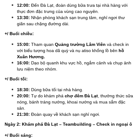
12:00:
Đến Đà Lạt, đoàn dùng bữa trưa tại nhà hàng với
thực đơn đặc trưng của vùng cao nguyên.
13:30:
Nhận phòng khách sạn trung tâm, nghỉ ngơi thư
giãn sau chặng đường dài.
+/ Buổi chiều:
15:00:
Tham quan
Quảng trường Lâm Viên
và check in
với biểu tượng hoa dã quỳ và nụ atiso khổng lồ bên
hồ
Xuân Hương.
16:00:
Dạo bộ quanh khu vực hồ, ngắm cảnh và chụp ảnh
lưu niệm theo nhóm.
+/ Buổi tối:
18:30:
Dùng bữa tối tại nhà hàng.
20:00:
Tự do khám phá
chợ đêm Đà Lạt
, thưởng thức sữa
nóng, bánh tráng nướng, khoai nướng và mua sắm đặc
sản.
21:30:
Đoàn quay về khách sạn nghỉ ngơi.
Ngày 2: Khám phá Đà Lạt – Teambuilding – Check in ngoại ô
+/ Buổi sáng: