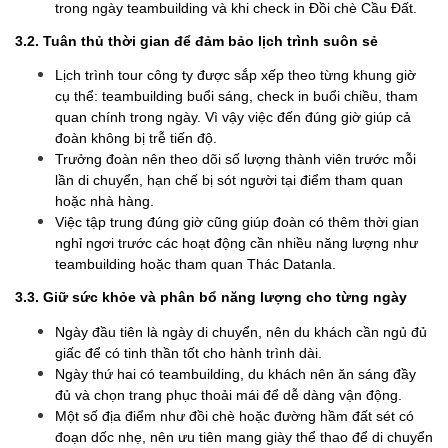
trong ngày teambuilding và khi check in Đồi chè Cầu Đất.
3.2. Tuân thủ thời gian để đảm bảo lịch trình suôn sẻ
Lịch trình tour công ty được sắp xếp theo từng khung giờ
cụ thể: teambuilding buổi sáng, check in buổi chiều, tham
quan chính trong ngày. Vì vậy việc đến đúng giờ giúp cả
đoàn không bị trễ tiến độ.
Trưởng đoàn nên theo dõi số lượng thành viên trước mỗi
lần di chuyển, hạn chế bị sót người tại điểm tham quan
hoặc nhà hàng.
Việc tập trung đúng giờ cũng giúp đoàn có thêm thời gian
nghỉ ngơi trước các hoạt động cần nhiều năng lượng như
teambuilding hoặc tham quan Thác Datanla.
3.3. Giữ sức khỏe và phân bổ năng lượng cho từng ngày
Ngày đầu tiên là ngày di chuyển, nên du khách cần ngủ đủ
giấc để có tinh thần tốt cho hành trình dài.
Ngày thứ hai có teambuilding, du khách nên ăn sáng đầy
đủ và chọn trang phục thoải mái để dễ dàng vận động.
Một số địa điểm như đồi chè hoặc đường hầm đất sét có
đoạn dốc nhẹ, nên ưu tiên mang giày thể thao để di chuyển