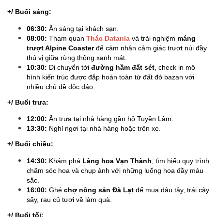
+/ Buổi sáng:
06:30:
Ăn sáng tại khách sạn.
08:00:
Tham quan
Thác Datanla
và trải nghiệm
máng
trượt Alpine Coaster
để cảm nhận cảm giác trượt núi đầy
thú vị giữa rừng thông xanh mát.
10:30:
Di chuyển tới
đường hầm đất sét
, check in mô
hình kiến trúc được đắp hoàn toàn từ đất đỏ bazan với
nhiều chủ đề độc đáo.
+/ Buổi trưa:
12:00:
Ăn trưa tại nhà hàng gần hồ Tuyền Lâm.
13:30:
Nghỉ ngơi tại nhà hàng hoặc trên xe.
+/ Buổi chiều:
14:30:
Khám phá
Làng hoa Vạn Thành
, tìm hiểu quy trình
chăm sóc hoa và chụp ảnh với những luống hoa đầy màu
sắc.
16:00:
Ghé
chợ nông sản Đà Lạt
để mua dâu tây, trái cây
sấy, rau củ tươi về làm quà.
+/ Buổi tối: