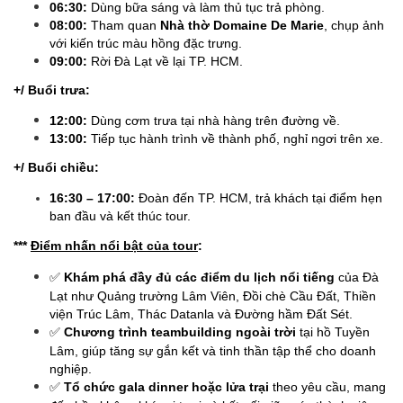
06:30:
Dùng bữa sáng và làm thủ tục trả phòng.
08:00:
Tham quan
Nhà thờ Domaine De Marie
, chụp ảnh
với kiến trúc màu hồng đặc trưng.
09:00:
Rời Đà Lạt về lại TP. HCM.
+/ Buổi trưa:
12:00:
Dùng cơm trưa tại nhà hàng trên đường về.
13:00:
Tiếp tục hành trình về thành phố, nghỉ ngơi trên xe.
+/ Buổi chiều:
16:30 – 17:00:
Đoàn đến TP. HCM, trả khách tại điểm hẹn
ban đầu và kết thúc tour.
***
Điểm nhấn nổi bật của tour
:
✅
Khám phá đầy đủ các điểm du lịch nổi tiếng
của Đà
Lạt như Quảng trường Lâm Viên, Đồi chè Cầu Đất, Thiền
viện Trúc Lâm, Thác Datanla và Đường hầm Đất Sét.
✅
Chương trình teambuilding ngoài trời
tại hồ Tuyền
Lâm, giúp tăng sự gắn kết và tinh thần tập thể cho doanh
nghiệp.
✅
Tổ chức gala dinner hoặc lửa trại
theo yêu cầu, mang