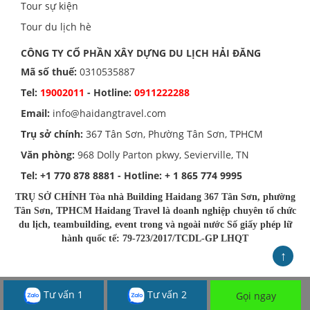
Tour sự kiện
Tour du lịch hè
CÔNG TY CỔ PHẦN XÂY DỰNG DU LỊCH HẢI ĐĂNG
Mã số thuế:
0310535887
Tel:
19002011
- Hotline:
0911222288
Email:
info@haidangtravel.com
Trụ sở chính:
367 Tân Sơn, Phường Tân Sơn, TPHCM
Văn phòng:
968 Dolly Parton pkwy, Sevierville, TN
Tel:
+1 770 878 8881
- Hotline:
+ 1 865 774 9995
TRỤ SỞ CHÍNH Tòa nhà Building Haidang 367 Tân Sơn, phường
Tân Sơn, TPHCM Haidang Travel là doanh nghiệp chuyên tổ chức
du lịch, teambuilding, event trong và ngoài nước Số giấy phép lữ
hành quốc tế: 79-723/2017/TCDL-GP LHQT
↑
Tư vấn 1
Tư vấn 2
Gọi ngay