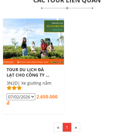
TOUR DU LỊCH ĐÀ
LẠT CHO CÔNG TY 3
NGÀY 2 ĐÊM
3N2D| Xe giường nằm
2.650.000
đ
«
1
»