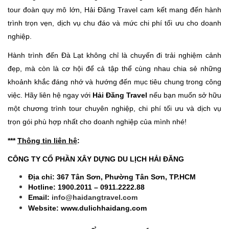
tour đoàn quy mô lớn, Hải Đăng Travel cam kết mang đến hành
trình trọn vẹn, dịch vụ chu đáo và mức chi phí tối ưu cho doanh
nghiệp.
Hành trình đến Đà Lạt không chỉ là chuyến đi trải nghiệm cảnh
đẹp, mà còn là cơ hội để cả tập thể cùng nhau chia sẻ những
khoảnh khắc đáng nhớ và hướng đến mục tiêu chung trong công
việc. Hãy liên hệ ngay với
Hải Đăng Travel
nếu bạn muốn sở hữu
một chương trình tour chuyên nghiệp, chi phí tối ưu và dịch vụ
trọn gói phù hợp nhất cho doanh nghiệp của mình nhé!
***
Thông tin liên hệ
:
CÔNG TY CỔ PHẦN XÂY DỰNG DU LỊCH HẢI ĐĂNG
Địa chỉ: 367 Tân Sơn, Phường Tân Sơn, TP.HCM
Hotline: 1900.2011 – 0911.2222.88
Email:
info@haidangtravel.com
Website: www.dulichhaidang.com