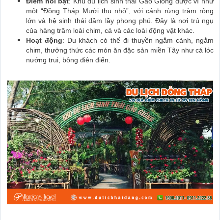
Điểm nổi bật
: Khu du lịch sinh thái Gáo Giồng được ví như
một “Đồng Tháp Mười thu nhỏ”, với cánh rừng tràm rộng
lớn và hệ sinh thái đầm lầy phong phú. Đây là nơi trú ngụ
của hàng trăm loài chim, cá và các loài động vật khác.
Hoạt động
: Du khách có thể đi thuyền ngắm cảnh, ngắm
chim, thưởng thức các món ăn đặc sản miền Tây như cá lóc
nướng trui, bông điên điển.