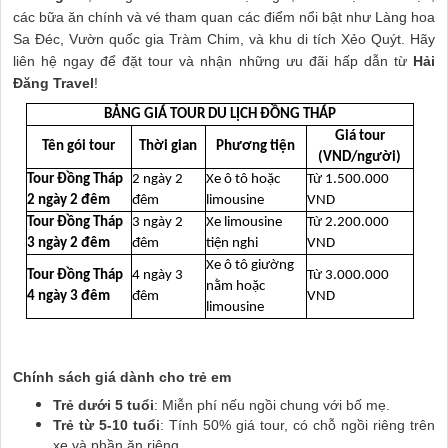
các bữa ăn chính và vé tham quan các điểm nổi bật như Làng hoa
Sa Đéc, Vườn quốc gia Tràm Chim, và khu di tích Xẻo Quýt. Hãy
liên hệ ngay để đặt tour và nhận những ưu đãi hấp dẫn từ
Hải
Đăng Travel
!
BẢNG GIÁ TOUR DU LỊCH ĐỒNG THÁP
Giá tour
Tên gói tour
Thời gian
Phương tiện
(VND/người)
Tour Đồng Tháp
2 ngày 2
Xe ô tô hoặc
Từ 1.500.000
2 ngày 2 đêm
đêm
limousine
VND
Tour Đồng Tháp
3 ngày 2
Xe limousine
Từ 2.200.000
3 ngày 2 đêm
đêm
tiện nghi
VND
Xe ô tô giường
Tour Đồng Tháp
4 ngày 3
Từ 3.000.000
nằm hoặc
4 ngày 3 đêm
đêm
VND
limousine
Chính sách giá dành cho trẻ em
Trẻ dưới 5 tuổi
: Miễn phí nếu ngồi chung với bố mẹ.
Trẻ từ 5-10 tuổi
: Tính 50% giá tour, có chỗ ngồi riêng trên
xe và phần ăn riêng.