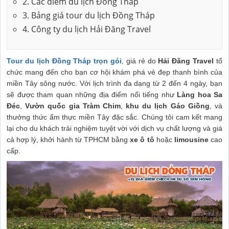
2. Các điểm du lịch Đồng Tháp
3. Bảng giá tour du lịch Đồng Tháp
4. Công ty du lịch Hải Đăng Travel
Tour du lịch Đồng Tháp trọn gói
, giá rẻ do
Hải Đăng Travel
tổ
chức mang đến cho bạn cơ hội khám phá vẻ đẹp thanh bình của
miền Tây sông nước. Với lịch trình đa dạng từ 2 đến 4 ngày, bạn
sẽ được tham quan những địa điểm nổi tiếng như
Làng hoa Sa
Đéc
,
Vườn quốc gia Tràm Chim
,
khu du lịch Gáo Giồng
, và
thưởng thức ẩm thực miền Tây đặc sắc. Chúng tôi cam kết mang
lại cho du khách trải nghiệm tuyệt vời với dịch vụ chất lượng và giá
cả hợp lý, khởi hành từ TPHCM bằng
xe ô tô
hoặc
limousine
cao
cấp.