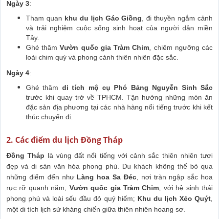
Ngày 3
:
Tham quan
khu du lịch Gáo Giồng
, đi thuyền ngắm cảnh
và trải nghiệm cuộc sống sinh hoạt của người dân miền
Tây.
Ghé thăm
Vườn quốc gia Tràm Chim
, chiêm ngưỡng các
loài chim quý và phong cảnh thiên nhiên đặc sắc.
Ngày 4
:
Ghé thăm
di tích mộ cụ Phó Bảng Nguyễn Sinh Sắc
trước khi quay trở về TPHCM. Tận hưởng những món ăn
đặc sản địa phương tại các nhà hàng nổi tiếng trước khi kết
thúc chuyến đi.
2. Các điểm du lịch Đồng Tháp
Đồng Tháp
là vùng đất nổi tiếng với cảnh sắc thiên nhiên tươi
đẹp và di sản văn hóa phong phú. Du khách không thể bỏ qua
những điểm đến như
Làng hoa Sa Đéc
, nơi tràn ngập sắc hoa
rực rỡ quanh năm;
Vườn quốc gia Tràm Chim
, với hệ sinh thái
phong phú và loài sếu đầu đỏ quý hiếm;
Khu du lịch Xẻo Quýt
,
một di tích lịch sử kháng chiến giữa thiên nhiên hoang sơ.