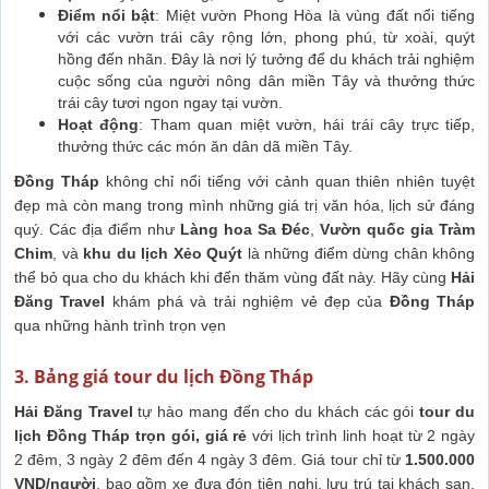
Điểm nổi bật
: Miệt vườn Phong Hòa là vùng đất nổi tiếng
với các vườn trái cây rộng lớn, phong phú, từ xoài, quýt
hồng đến nhãn. Đây là nơi lý tưởng để du khách trải nghiệm
cuộc sống của người nông dân miền Tây và thưởng thức
trái cây tươi ngon ngay tại vườn.
Hoạt động
: Tham quan miệt vườn, hái trái cây trực tiếp,
thưởng thức các món ăn dân dã miền Tây.
Đồng Tháp
không chỉ nổi tiếng với cảnh quan thiên nhiên tuyệt
đẹp mà còn mang trong mình những giá trị văn hóa, lịch sử đáng
quý. Các địa điểm như
Làng hoa Sa Đéc
,
Vườn quốc gia Tràm
Chim
, và
khu du lịch Xẻo Quýt
là những điểm dừng chân không
thể bỏ qua cho du khách khi đến thăm vùng đất này. Hãy cùng
Hải
Đăng Travel
khám phá và trải nghiệm vẻ đẹp của
Đồng Tháp
qua những hành trình trọn vẹn
3. Bảng giá tour du lịch Đồng Tháp
Hải Đăng Travel
tự hào mang đến cho du khách các gói
tour du
lịch Đồng Tháp trọn gói, giá rẻ
với lịch trình linh hoạt từ 2 ngày
2 đêm, 3 ngày 2 đêm đến 4 ngày 3 đêm. Giá tour chỉ từ
1.500.000
VND/người
, bao gồm xe đưa đón tiện nghi, lưu trú tại khách sạn,