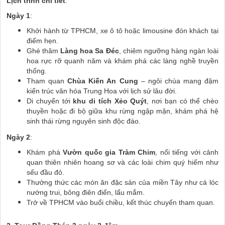
Lịch trình chi tiết
:
Ngày 1
:
Khởi hành từ TPHCM, xe ô tô hoặc limousine đón khách tại
điểm hẹn.
Ghé thăm
Làng hoa Sa Đéc
, chiêm ngưỡng hàng ngàn loài
hoa rực rỡ quanh năm và khám phá các làng nghề truyền
thống.
Tham quan
Chùa Kiến An Cung
– ngôi chùa mang đậm
kiến trúc văn hóa Trung Hoa với lịch sử lâu đời.
Di chuyển tới
khu di tích Xẻo Quýt
, nơi bạn có thể chèo
thuyền hoặc đi bộ giữa khu rừng ngập mặn, khám phá hệ
sinh thái rừng nguyên sinh độc đáo.
Ngày 2
:
Khám phá
Vườn quốc gia Tràm Chim
, nổi tiếng với cảnh
quan thiên nhiên hoang sơ và các loài chim quý hiếm như
sếu đầu đỏ.
Thưởng thức các món ăn đặc sản của miền Tây như cá lóc
nướng trui, bông điên điển, lẩu mắm.
Trở về TPHCM vào buổi chiều, kết thúc chuyến tham quan.