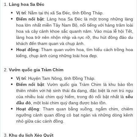
1.
Làng hoa Sa Đéc
Vị trí
: Nằm tại thị xã Sa Đéc, tỉnh Đồng Tháp.
Điểm nổi bật
: Làng hoa Sa Đéc là một trong những làng
hoa lớn nhất miền Tây Nam Bộ, nổi tiếng với hàng trăm loài
hoa và cây cảnh khoe sắc quanh năm. Vào mùa lễ hội Tết,
làng hoa trở nên nhộn nhịp và rực rỡ, thu hút đông đảo du
khách đến tham quan và chụp ảnh.
Hoạt động
: Tham quan vườn hoa, tìm hiểu cách trồng hoa
kiểng, chụp ảnh cùng những loài hoa đẹp.
2.
Vườn quốc gia Tràm Chim
Vị trí
: Huyện Tam Nông, tỉnh Đồng Tháp.
Điểm nổi bật
: Vườn quốc gia Tràm Chim là khu bảo tồn
thiên nhiên với hệ sinh thái đa dạng, đặc biệt là nơi trú ngụ
của nhiều loài chim quý hiếm, trong đó nổi bật nhất là
sếu
đầu đỏ
, một loài chim quý đang được bảo tồn.
Hoạt động
: Tham quan bằng xuồng, ngắm chim, chiêm
ngưỡng cảnh quan đồng cỏ bạt ngàn và những dòng kênh
nhỏ giữa các cánh đồng.
3.
Khu du lịch Xẻo Quýt