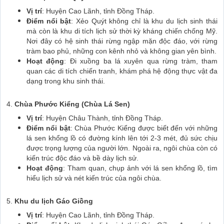
Vị trí
: Huyện Cao Lãnh, tỉnh Đồng Tháp.
Điểm nổi bật
: Xẻo Quýt không chỉ là khu du lịch sinh thái
mà còn là khu di tích lịch sử thời kỳ kháng chiến chống Mỹ.
Nơi đây có hệ sinh thái rừng ngập mặn độc đáo, với rừng
tràm bao phủ, những con kênh nhỏ và không gian yên bình.
Hoạt động
: Đi xuồng ba lá xuyên qua rừng tràm, tham
quan các di tích chiến tranh, khám phá hệ động thực vật đa
dạng trong khu sinh thái.
4.
Chùa Phước Kiểng (Chùa Lá Sen)
Vị trí
: Huyện Châu Thành, tỉnh Đồng Tháp.
Điểm nổi bật
: Chùa Phước Kiểng được biết đến với những
lá sen khổng lồ có đường kính lên tới 2-3 mét, đủ sức chịu
được trọng lượng của người lớn. Ngoài ra, ngôi chùa còn có
kiến trúc độc đáo và bề dày lịch sử.
Hoạt động
: Tham quan, chụp ảnh với lá sen khổng lồ, tìm
hiểu lịch sử và nét kiến trúc của ngôi chùa.
5.
Khu du lịch Gáo Giồng
Vị trí
: Huyện Cao Lãnh, tỉnh Đồng Tháp.