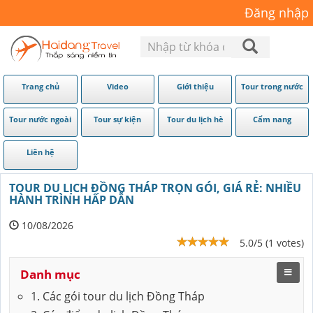
Đăng nhập
Trang chủ
Video
Giới thiệu
Tour trong nước
Tour nước ngoài
Tour sự kiện
Tour du lịch hè
Cẩm nang
Liên hệ
TOUR DU LỊCH ĐỒNG THÁP TRỌN GÓI, GIÁ RẺ: NHIỀU
HÀNH TRÌNH HẤP DẪN
10/08/2026
5.0/5 (1 votes)
Danh mục
1. Các gói tour du lịch Đồng Tháp