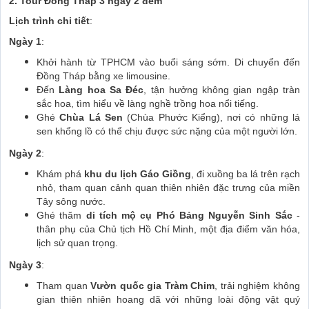
2. Tour Đồng Tháp 3 ngày 2 đêm
Lịch trình chi tiết
:
Ngày 1
:
Khởi hành từ TPHCM vào buổi sáng sớm. Di chuyển đến
Đồng Tháp bằng xe limousine.
Đến
Làng hoa Sa Đéc
, tận hưởng không gian ngập tràn
sắc hoa, tìm hiểu về làng nghề trồng hoa nổi tiếng.
Ghé
Chùa Lá Sen
(Chùa Phước Kiểng), nơi có những lá
sen khổng lồ có thể chịu được sức nặng của một người lớn.
Ngày 2
:
Khám phá
khu du lịch Gáo Giồng
, đi xuồng ba lá trên rạch
nhỏ, tham quan cảnh quan thiên nhiên đặc trưng của miền
Tây sông nước.
Ghé thăm
di tích mộ cụ Phó Bảng Nguyễn Sinh Sắc
-
thân phụ của Chủ tịch Hồ Chí Minh, một địa điểm văn hóa,
lịch sử quan trọng.
Ngày 3
:
Tham quan
Vườn quốc gia Tràm Chim
, trải nghiệm không
gian thiên nhiên hoang dã với những loài động vật quý