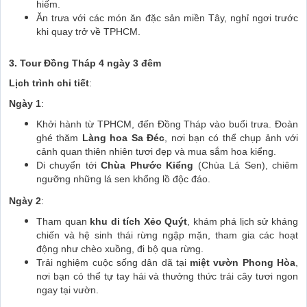
hiếm.
Ăn trưa với các món ăn đặc sản miền Tây, nghỉ ngơi trước
khi quay trở về TPHCM.
3. Tour Đồng Tháp 4 ngày 3 đêm
Lịch trình chi tiết
:
Ngày 1
:
Khởi hành từ TPHCM, đến Đồng Tháp vào buổi trưa. Đoàn
ghé thăm
Làng hoa Sa Đéc
, nơi bạn có thể chụp ảnh với
cảnh quan thiên nhiên tươi đẹp và mua sắm hoa kiểng.
Di chuyển tới
Chùa Phước Kiểng
(Chùa Lá Sen), chiêm
ngưỡng những lá sen khổng lồ độc đáo.
Ngày 2
:
Tham quan
khu di tích Xẻo Quýt
, khám phá lịch sử kháng
chiến và hệ sinh thái rừng ngập mặn, tham gia các hoạt
động như chèo xuồng, đi bộ qua rừng.
Trải nghiệm cuộc sống dân dã tại
miệt vườn Phong Hòa
,
nơi bạn có thể tự tay hái và thưởng thức trái cây tươi ngon
ngay tại vườn.