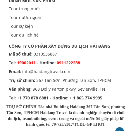
DANH MỤC SẢN PHẨM
Tour trong nước
Tour nước ngoài
Tour sự kiện
Tour du lịch hè
CÔNG TY CỔ PHẦN XÂY DỰNG DU LỊCH HẢI ĐĂNG
Mã số thuế:
0310535887
Tel:
19002011
- Hotline:
0911222288
Email:
info@haidangtravel.com
Trụ sở chính:
367 Tân Sơn, Phường Tân Sơn, TPHCM
Văn phòng:
968 Dolly Parton pkwy, Sevierville, TN
Tel:
+1 770 878 8881
- Hotline:
+ 1 865 774 9995
TRỤ SỞ CHÍNH Tòa nhà Building Haidang 367 Tân Sơn, phường
Tân Sơn, TPHCM Haidang Travel là doanh nghiệp chuyên tổ chức
du lịch, teambuilding, event trong và ngoài nước Số giấy phép lữ
hành quốc tế: 79-723/2017/TCDL-GP LHQT