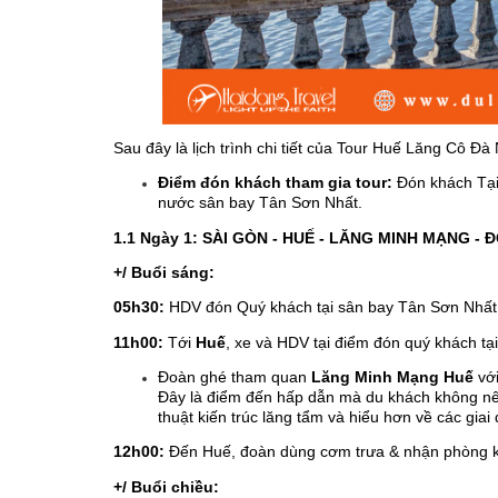
Sau đây là lịch trình chi tiết của Tour Huế Lăng Cô 
Điểm đón khách tham gia tour:
Đón khách Tại
nước sân bay Tân Sơn Nhất.
1.1 Ngày 1: SÀI GÒN - HUẾ - LĂNG MINH MẠNG - 
+/ Buổi sáng:
05h30:
HDV đón Quý khách tại sân bay Tân Sơn Nhất, 
11h00:
Tới
Huế
, xe và HDV tại điểm đón quý khách tạ
Đoàn ghé tham quan
Lăng Minh Mạng Huế
với
Đây là điểm đến hấp dẫn mà du khách không nê
thuật kiến trúc lăng tẩm và hiểu hơn về các giai
12h00:
Đến Huế, đoàn dùng cơm trưa & nhận phòng k
+/ Buổi chiều: