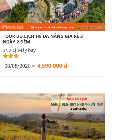
TOUR DU LỊCH HÈ ĐÀ NẴNG GIÁ RẺ 3
NGÀY 2 ĐÊM
3N2D| Máy bay
4.590.000 đ