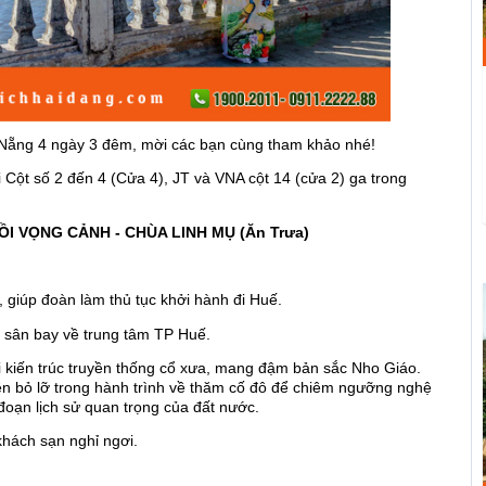
Đà Nẵng 4 ngày 3 đêm, mời các bạn cùng tham khảo nhé!
 Cột số 2 đến 4 (Cửa 4), JT và VNA cột 14 (cửa 2) ga trong
ĐỒI VỌNG CẢNH - CHÙA LINH MỤ (Ăn Trưa)
giúp đoàn làm thủ tục khởi hành đi Huế.
i sân bay về trung tâm TP Huế.
 kiến trúc truyền thống cổ xưa, mang đậm bản sắc Nho Giáo.
n bỏ lỡ trong hành trình về thăm cố đô để chiêm ngưỡng nghệ
 đoạn lịch sử quan trọng của đất nước.
hách sạn nghỉ ngơi.