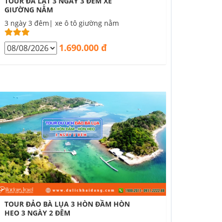
TOUR ĐÀ LẠT 3 NGÀY 3 ĐÊM XE
GIƯỜNG NẰM
3 ngày 3 đêm| xe ô tô giường nằm
1.690.000 đ
TOUR ĐẢO BÀ LỤA 3 HÒN ĐẦM HÒN
HEO 3 NGÀY 2 ĐÊM