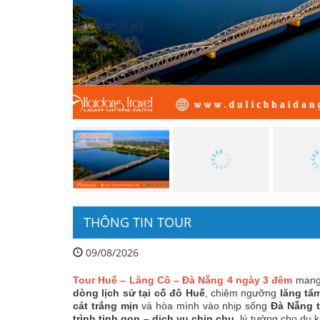
THÔNG TIN TOUR
09/08/2026
Tour Huế – Lăng Cô – Đà Nẵng 4 ngày 3 đêm
mang 
dòng lịch sử tại cố đô Huế
, chiêm ngưỡng
lăng tẩ
cát trắng mịn
và hòa mình vào nhịp sống
Đà Nẵng t
trình tinh gọn – dịch vụ chỉn chu
, lý tưởng cho du