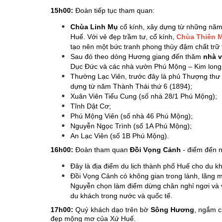
15h00:
Đoàn tiếp tục tham quan:
Chùa Linh Mụ
cổ kính, xây dựng từ những năm đ
Huế. Với vẻ đẹp trầm tư, cổ kính,
Chùa Thiên 
tạo nên một bức tranh phong thủy đậm chất trữ 
Sau đó theo dòng Hương giang đến thăm
nhà 
Dục Ðức và các nhà vườn Phú Mộng – Kim long
Thường Lạc Viên, trước đây là phủ Thượng thư
dựng từ năm Thành Thái thứ 6 (1894);
Xuân Viên Tiểu Cung (số nhà 28/1 Phú Mộng);
Tĩnh Dật Cơ;
Phú Mộng Viên (số nhà 46 Phú Mộng);
Nguyễn Ngọc Trình (số 1A Phú Mộng);
An Lạc Viên (số 1B Phú Mộng).
16h00:
Đoàn tham quan
Đồi Vọng Cảnh
- điểm đến 
Đây là địa điểm du lịch thành phố Huế cho du 
Đồi Vọng Cảnh có không gian trong lành, lãng 
Nguyễn chọn làm điểm dừng chân nghỉ ngơi và vã
du khách trong nước và quốc tế.
17h00:
Quý khách dạo trên bờ
Sông Hương
, ngắm c
đẹp mộng mơ của Xứ Huế.