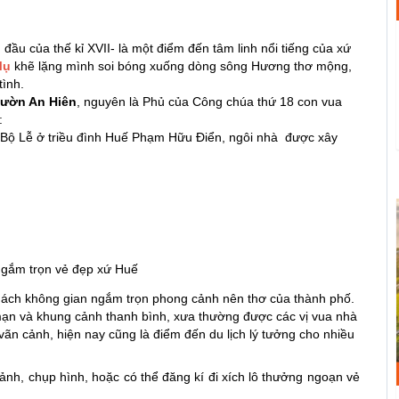
ầu của thế kỉ XVII- là một điểm đến tâm linh nổi tiếng của xứ
Mụ
khẽ lặng mình soi bóng xuống dòng sông Hương thơ mộng,
tình.
vườn An Hiên
, nguyên là Phủ của Công chúa thứ 18 con vua
:
 Bộ Lễ ở triều đình Huế Phạm Hữu Điển, ngôi nhà được xây
ngắm trọn vẻ đẹp xứ Huế
khách không gian ngắm trọn phong cảnh nên thơ của thành phố.
mạn và khung cảnh thanh bình, xưa thường được các vị vua nhà
n cảnh, hiện nay cũng là điểm đến du lịch lý tưởng cho nhiều
ảnh, chụp hình, hoặc có thể đăng kí đi xích lô thưởng ngoạn vẻ