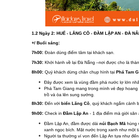
1.2 Ngày 2: HUẾ - LĂNG CÔ - ĐẦM LẬP AN - ĐÀ NẴ
+/ Buổi sáng:
7h00:
Đoàn dùng điểm tâm tại khách sạn.
7h30:
Khởi hành về lại Đà Nẵng –nơi được cho là thà
8h00:
Quý khách dừng chân chụp hình tại
Phá Tam G
Đây được xem là vùng đầm phá nước lợ lớn nh
Phá Tam Giang mang trong mình vẻ đẹp hoang sơ
trồ và òa lên sung sướng.
8h30:
Đến với
biển Lăng Cô
, quý khách ngắm cảnh bi
9h00:
Check in
Đầm Lập An
- 1 địa điểm mà giới săn
Đầm Lập An, đầm được dải
núi Bạch Mã
hùng v
xanh ngọc bích. Mặt nước trong xanh như một 
Người ta thường ví von đến Lập An tựa như đến