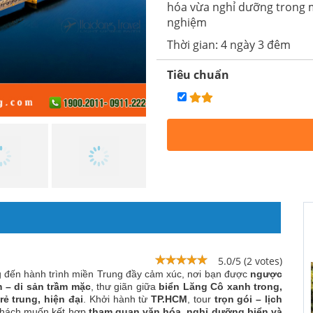
hóa vừa nghỉ dưỡng trong 
nghiệm
Thời gian: 4 ngày 3 đêm
Tiêu chuẩn
5.0/5 (2 votes)
đến hành trình miền Trung đầy cảm xúc, nơi bạn được
ngược
m – di sản trầm mặc
, thư giãn giữa
biển Lăng Cô xanh trong,
rẻ trung, hiện đại
. Khởi hành từ
TP.HCM
, tour
trọn gói – lịch
 khách muốn kết hợp
tham quan văn hóa, nghỉ dưỡng biển và