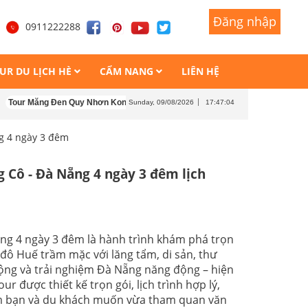
Đăng nhập
Đăng nhập
1
0911222288
UR DU LỊCH HÈ
CẨM NANG
LIÊN HỆ
ăng Đen Quy Nhơn Kon Tum 4 ngày 4 đêm
Tour Măng Đen - Kon Tum - Buôn 
Sunday, 09/08/2026
17:47:06
g 4 ngày 3 đêm
g Cô - Đà Nẵng 4 ngày 3 đêm lịch
ng 4 ngày 3 đêm là hành trình khám phá trọn
đô Huế trầm mặc với lăng tẩm, di sản, thư
mộng và trải nghiệm Đà Nẵng năng động – hiện
ur được thiết kế trọn gói, lịch trình hợp lý,
m bạn và du khách muốn vừa tham quan văn