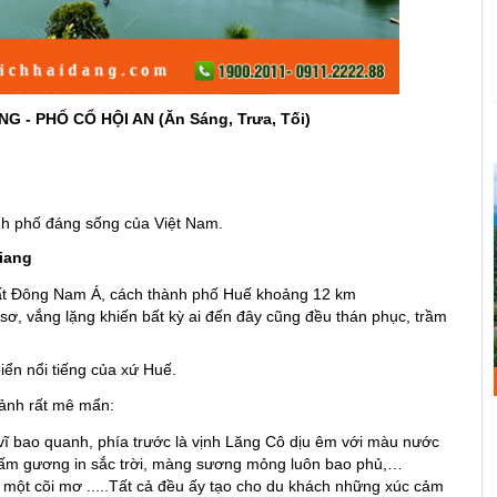
NG - PHỐ CỔ HỘI AN (Ăn Sáng, Trưa, Tối)
nh phố đáng sống của Việt Nam.
iang
ất Đông Nam Á, cách thành phố Huế khoảng 12 km
, vắng lặng khiến bất kỳ ai đến đây cũng đều thán phục, trầm
ển nổi tiếng của xứ Huế.
 ảnh rất mê mẩn:
ĩ bao quanh, phía trước là vịnh Lăng Cô dịu êm với màu nước
tấm gương in sắc trời, màng sương mỏng luôn bao phủ,…
 một cõi mơ .....Tất cả đều ấy tạo cho du khách những xúc cảm