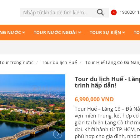
1900201
ONG NƯỚC
TOUR NƯỚC NGOÀI
TOUR SỰ KIỆN
TO
Tour M
Tour trong nước
Tour du lịch Huế
Tour Huế Lăng Cô Đà Nẵn
Tour du lịch Huế - Lăn
trình hấp dẫn!
6,990,000 VND
Tour Huế – Lăng Cô – Đà Nẵ
vẹn miền Trung, kết hợp cố 
giãn tại biển Lăng Cô thơ 
đại. Khởi hành từ TP.HCM, to
phù hợp cho gia đình, nhó