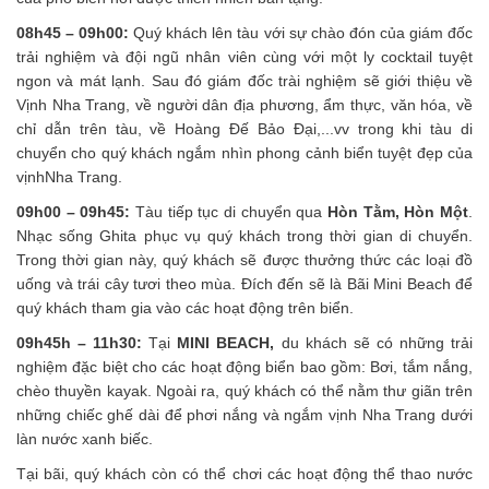
08h45 – 09h00:
Quý khách lên tàu với sự chào đón của giám đốc
trải nghiệm và đội ngũ nhân viên cùng với một ly cocktail tuyệt
ngon và mát lạnh. Sau đó giám đốc trài nghiệm sẽ giới thiệu về
Vịnh Nha Trang, về người dân địa phương, ẩm thực, văn hóa, về
chỉ dẫn trên tàu, về Hoàng Đế Bảo Đại,...vv trong khi tàu di
chuyển cho quý khách ngắm nhìn phong cảnh biển tuyệt đẹp của
vịnhNha Trang.
09h00 – 09h45:
Tàu tiếp tục di chuyển qua
Hòn Tằm, Hòn Một
.
Nhạc sống Ghita phục vụ quý khách trong thời gian di chuyển.
Trong thời gian này, quý khách sẽ được thưởng thức các loại đồ
uống và trái cây tươi theo mùa. Đích đến sẽ là Bãi Mini Beach để
quý khách tham gia vào các hoạt động trên biển.
09h45h – 11h30:
Tại
MINI BEACH,
du khách sẽ có những trải
nghiệm đặc biệt cho các hoạt động biển bao gồm: Bơi, tắm nắng,
chèo thuyền kayak. Ngoài ra, quý khách có thể nằm thư giãn trên
những chiếc ghế dài để phơi nắng và ngắm vịnh Nha Trang dưới
làn nước xanh biếc.
Tại bãi, quý khách còn có thể chơi các hoạt động thể thao nước