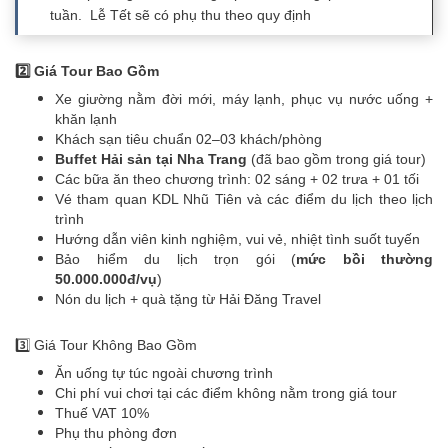
tuần. Lễ Tết sẽ có phụ thu theo quy định
2️⃣ Giá Tour Bao Gồm
Xe giường nằm đời mới, máy lạnh, phục vụ nước uống +
khăn lạnh
Khách sạn tiêu chuẩn 02–03 khách/phòng
Buffet Hải sản tại Nha Trang
(đã bao gồm trong giá tour)
Các bữa ăn theo chương trình: 02 sáng + 02 trưa + 01 tối
Vé tham quan KDL Nhũ Tiên và các điểm du lịch theo lịch
trình
Hướng dẫn viên kinh nghiệm, vui vẻ, nhiệt tình suốt tuyến
Bảo hiểm du lịch trọn gói (
mức bồi thường
50.000.000đ/vụ
)
Nón du lịch + quà tặng từ Hải Đăng Travel
3️⃣ Giá Tour Không Bao Gồm
Ăn uống tự túc ngoài chương trình
Chi phí vui chơi tại các điểm không nằm trong giá tour
Thuế VAT 10%
Phụ thu phòng đơn