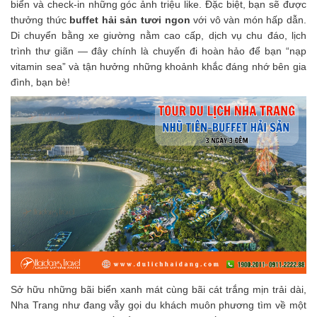
biển và check-in những góc ảnh triệu like. Đặc biệt, bạn sẽ được
thưởng thức
buffet hải sản tươi ngon
với vô vàn món hấp dẫn.
Di chuyển bằng xe giường nằm cao cấp, dịch vụ chu đáo, lịch
trình thư giãn — đây chính là chuyến đi hoàn hảo để bạn “nạp
vitamin sea” và tận hưởng những khoảnh khắc đáng nhớ bên gia
đình, bạn bè!
Sở hữu những bãi biển xanh mát cùng bãi cát trắng mịn trải dài,
Nha Trang như đang vẫy gọi du khách muôn phương tìm về một