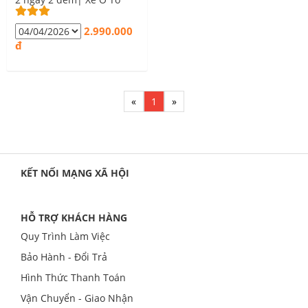
QUỐC 2 NGÀY 2 ĐÊM
2.990.000
đ
«
1
»
KẾT NỐI MẠNG XÃ HỘI
HỖ TRỢ KHÁCH HÀNG
Quy Trình Làm Việc
Bảo Hành - Đổi Trả
Hình Thức Thanh Toán
Vận Chuyển - Giao Nhận