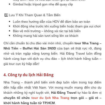
Gimbal hoặc tripod gọn nhẹ để quay clip
5️⃣ Lưu Ý Khi Tham Quan & Tắm Biển
Luôn theo hướng dẫn của HDV để đảm bảo an toàn
Khởi động nhẹ trước khi xuống biển hoặc tham gia vui chơi
Bảo vệ môi trường – không xả rác tại bãi biển
Không mang hải sản tươi sống lên xe khách
Chỉ cần chuẩn bị chu đáo vài món nhỏ, chuyến
tour Nha Trang –
Nhũ Tiên – Buffet Hải Sản 3N3D
của bạn sẽ thật rực rỡ, đáng
nhớ và tràn ngập năng lượng biển. Hải Đăng Travel luôn đồng
hành cùng bạn với dịch vụ chu đáo – lịch khởi hành hằng tuần –
giá tour cực kỳ hấp dẫn!
4. Công ty du lịch Hải Đăng
Nha Trang – thành phố biển xinh đẹp luôn nằm trong top điểm
đến hấp dẫn nhất Việt Nam. Với mong muốn mang đến cho du
khách những kỳ nghỉ tuyệt vời,
Hải Đăng Travel
tự hào là đơn vị
chuyên tổ chức
tour du lịch Nha Trang
trọn gói – giá rẻ –
khởi hành hằng tuần từ TP.HCM
.