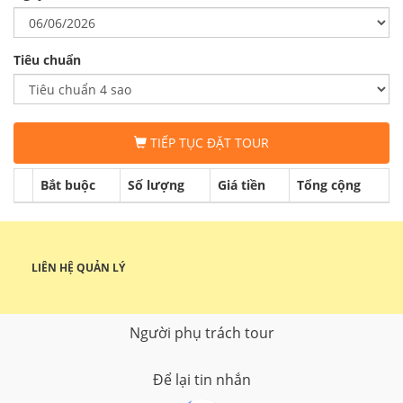
Tiêu chuẩn
TIẾP TỤC ĐẶT TOUR
Bắt buộc
Số lượng
Giá tiền
Tổng cộng
LIÊN HỆ QUẢN LÝ
Người phụ trách tour
Để lại tin nhắn