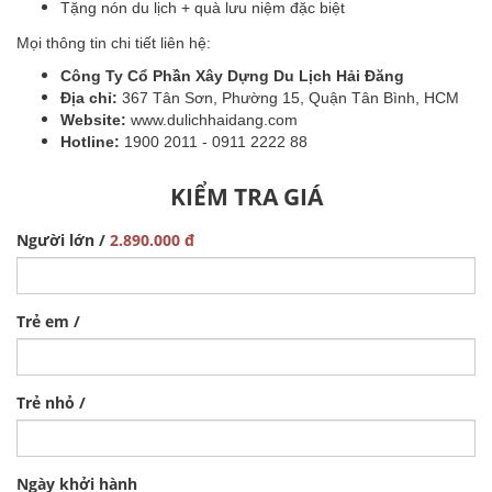
Tặng nón du lịch + quà lưu niệm đặc biệt
Mọi thông tin chi tiết liên hệ:
Công Ty Cổ Phần Xây Dựng Du Lịch Hải Đăng
Địa chỉ:
367 Tân Sơn, Phường 15, Quận Tân Bình, HCM
Website:
www.dulichhaidang.com
Hotline:
1900 2011 - 0911 2222 88
KIỂM TRA GIÁ
Người lớn /
2.890.000 đ
Trẻ em /
Trẻ nhỏ /
Ngày khởi hành