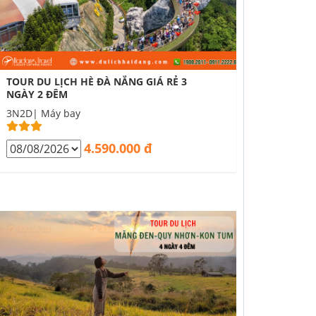
TOUR DU LỊCH HÈ ĐÀ NẴNG GIÁ RẺ 3
NGÀY 2 ĐÊM
3N2D| Máy bay
4.590.000 đ