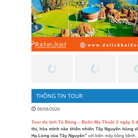
THÔNG TIN TOUR
08/08/2026
Tour
du lịch Tà Đùng – Buôn Ma Thuột 3 ngày 3 
thị, hòa mình vào thiên nhiên Tây Nguyên hùng v
Hạ Long của Tây Nguyên”
với biển mây bồng bềnh, 