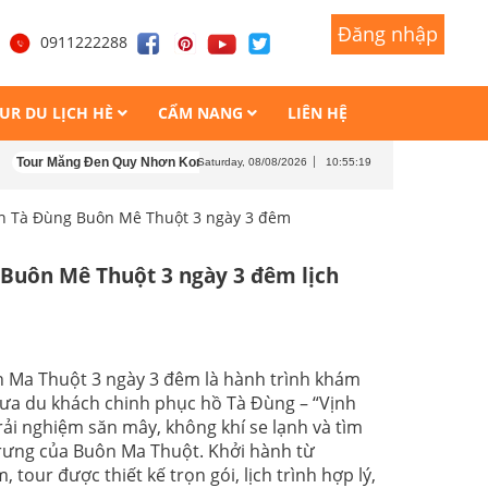
Đăng nhập
Đăng nhập
1
0911222288
UR DU LỊCH HÈ
CẨM NANG
LIÊN HỆ
ng Đen Quy Nhơn Kon Tum 4 ngày 4 đêm
Tour Măng Đen - Kon Tum - Buôn M
Saturday, 08/08/2026
10:55:21
ch Tà Đùng Buôn Mê Thuột 3 ngày 3 đêm
- Buôn Mê Thuột 3 ngày 3 đêm lịch
n Ma Thuột 3 ngày 3 đêm là hành trình khám
ưa du khách chinh phục hồ Tà Đùng – “Vịnh
rải nghiệm săn mây, không khí se lạnh và tìm
trưng của Buôn Ma Thuột. Khởi hành từ
tour được thiết kế trọn gói, lịch trình hợp lý,