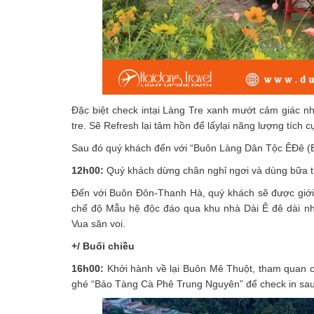
Đặc biệt check intại Làng Tre xanh mướt cảm giác nh
tre. Sẽ Refresh lại tâm hồn để lấylại năng lượng tích c
Sau đó quý khách đến với “Buôn Làng Dân Tộc ÊĐê
12h00:
Quý khách dừng chân nghỉ ngơi và dùng bữa 
Đến với Buôn Đôn-Thanh Hà, quý khách sẽ được giới 
chế độ Mẫu hệ độc đáo qua khu nhà Dài Ê đê dài n
Vua săn voi.
+/ Buổi chiều
16h00:
Khởi hành về lại Buôn Mê Thuột, tham quan c
ghé “Bảo Tàng Cà Phê Trung Nguyên” để check in sau 