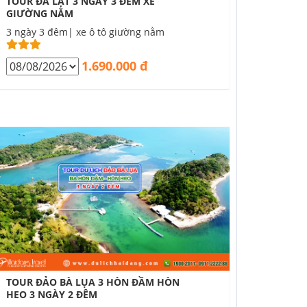
TOUR ĐÀ LẠT 3 NGÀY 3 ĐÊM XE
GIƯỜNG NẰM
3 ngày 3 đêm| xe ô tô giường nằm
1.690.000 đ
TOUR ĐẢO BÀ LỤA 3 HÒN ĐẦM HÒN
HEO 3 NGÀY 2 ĐÊM