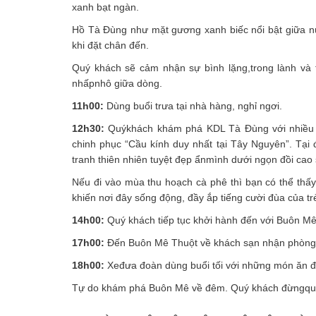
xanh bạt ngàn.
Hồ Tà Đùng như mặt gương xanh biếc nổi bật giữa n
khi đặt chân đến.
Quý khách sẽ cảm nhận sự bình lặng,trong lành và t
nhấpnhô giữa dòng.
11h00:
Dùng buổi trưa tại nhà hàng, nghỉ ngơi.
12h30:
Quýkhách khám phá KDL Tà Đùng với nhiều đi
chinh phục “Cầu kính duy nhất tại Tây Nguyên”. Tạ
tranh thiên nhiên tuyệt đẹp ẩnmình dưới ngọn đồi cao 
Nếu đi vào mùa thu hoạch cà phê thì bạn có thể thấy
khiến nơi đây sống động, đầy ắp tiếng cười đùa của t
14h00:
Quý khách tiếp tục khởi hành đến với Buôn Mê
17h00:
Đến Buôn Mê Thuột về khách sạn nhận phòng 
18h00:
Xeđưa đoàn dùng buổi tối với những món ăn 
Tự do khám phá Buôn Mê về đêm. Quý khách đừngquên