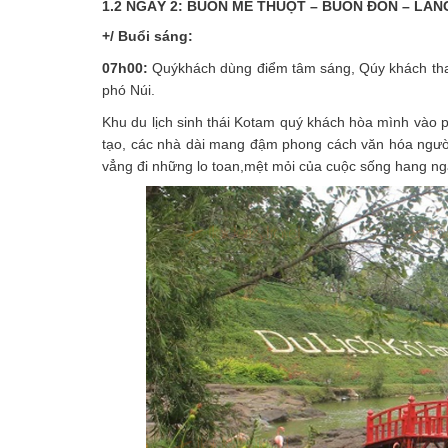
1.2 NGÀY 2: BUÔN MÊ THUỘT – BUÔN ĐÔN – LÀNG
+/ Buổi sáng:
07h00:
Quýkhách dùng điểm tâm sáng, Qúy khách tham
phó Núi.
Khu du lịch sinh thái Kotam quý khách hòa mình vào
tạo, các nhà dài mang đậm phong cách văn hóa người
vẳng đi những lo toan,mệt mỏi của cuộc sống hang ngà