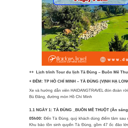
++ Lịch trình
Tour du lịch Tà Đùng – Buôn Mê Thu
+ ĐÊM: TP HỒ CHÍ MINH – TÀ ĐÙNG (VỊNH HẠ LO
Xe và hướng dẫn viên HAIDANGTRAVEL đón đoàn rời
Bù Đăng, đường mòn Hồ Chí Minh
1.1 NGÀY 1: TÀ ĐÙNG _BUÔN MÊ THUỘT (Ăn sáng, t
05h00:
Đến Tà Đùng, quý khách dùng điểm tâm sau 
Khu bảo tồn sinh quyển Tà Đùng, gồm 47 ốc đảo lớn 