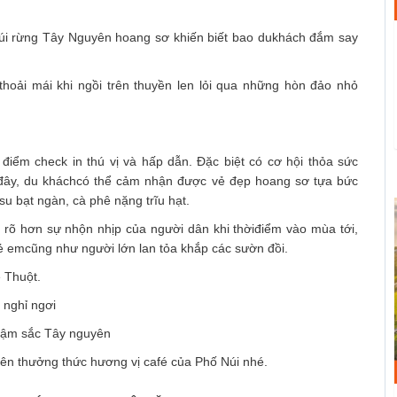
úi rừng Tây Nguyên hoang sơ khiến biết bao dukhách đắm say
hoải mái khi ngồi trên thuyền len lỏi qua những hòn đảo nhỏ
ểm check in thú vị và hấp dẫn. Đặc biệt có cơ hội thỏa sức
i đây, du kháchcó thể cảm nhận được vẻ đẹp hoang sơ tựa bức
su bạt ngàn, cà phê nặng trĩu hạt.
 rõ hơn sự nhộn nhịp của người dân khi thờiđiểm vào mùa tới,
rẻ emcũng như người lớn lan tỏa khắp các sườn đồi.
 Thuột.
nghỉ ngơi
đậm sắc Tây nguyên
 thưởng thức hương vị café của Phố Núi nhé.