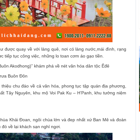
ư được quay về với làng quê, nơi có làng nước,mái đình, rạng
ực tiếp tục công việc, những lo toan cơm áo gạo tiền.
 (Buôn Akodhong)” khám phá về nét văn hóa dân tộc Êđê
trưa Buôn Đôn
thiệu chu đáo về cả văn hóa, phong tục tập quán địa phương,
hất Tây Nguyên, khu mộ Voi Pak Ku – H’Panh, khu tưởng niệm
hùa Khải Đoan, ngôi chùa lớn và đep nhất xứ Ban Mê và đoàn
đó về lại khách sạn nghỉ ngơi.