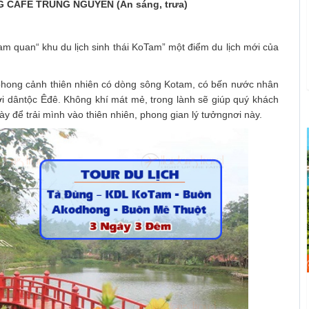
 CAFÉ TRUNG NGUYÊN (Ăn sáng, trưa)
 quan“ khu du lịch sinh thái KoTam” một điểm du lịch mới của
 phong cảnh thiên nhiên có dòng sông Kotam, có bến nước nhân
 dântộc Êđê. Không khí mát mẻ, trong lành sẽ giúp quý khách
y để trải mình vào thiên nhiên, phong gian lý tưởngnơi này.