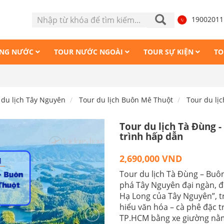
1900201
ONG NƯỚC
TOUR NƯỚC NGOÀI
TOUR SỰ KIỆN
TO
Tour Mă
 du lịch Tây Nguyên
Tour du lịch Buôn Mê Thuột
Tour du lị
Tour du lịch Tà Đùng 
trình hấp dẫn
2,690,000 VND
Tour du lịch Tà Đùng – Buô
phá Tây Nguyên đại ngàn, đ
Hạ Long của Tây Nguyên”, t
hiểu văn hóa – cà phê đặc 
TP.HCM bằng xe giường nằm, 