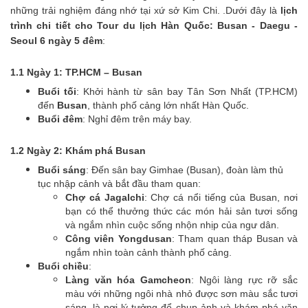
những trải nghiệm đáng nhớ tại xứ sở Kim Chi. .Dưới đây là
lịch
trình chi tiết cho Tour du lịch Hàn Quốc: Busan - Daegu -
Seoul 6 ngày 5 đêm
:
1.1 Ngày 1: TP.HCM – Busan
Buổi tối
: Khởi hành từ sân bay Tân Sơn Nhất (TP.HCM)
đến
Busan
, thành phố cảng lớn nhất Hàn Quốc.
Buổi đêm
: Nghỉ đêm trên máy bay.
1.2 Ngày 2: Khám phá Busan
Buổi sáng
: Đến sân bay Gimhae (Busan), đoàn làm thủ
tục nhập cảnh và bắt đầu tham quan:
Chợ cá Jagalchi
: Chợ cá nổi tiếng của Busan, nơi
bạn có thể thưởng thức các món hải sản tươi sống
và ngắm nhìn cuộc sống nhộn nhịp của ngư dân.
Công viên Yongdusan
: Tham quan tháp Busan và
ngắm nhìn toàn cảnh thành phố cảng.
Buổi chiều
:
Làng văn hóa Gamcheon
: Ngôi làng rực rỡ sắc
màu với những ngôi nhà nhỏ được sơn màu sắc tươi
sáng, là nơi lý tưởng để chụp ảnh và khám phá văn