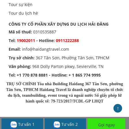
Tour sự kiện
Tour du lịch hè
CÔNG TY CỔ PHẦN XÂY DỰNG DU LỊCH HẢI ĐĂNG
Mã số thuế:
0310535887
Tel:
19002011
- Hotline:
0911222288
Email:
info@haidangtravel.com
Trụ sở chính:
367 Tân Sơn, Phường Tân Sơn, TPHCM
Văn phòng:
968 Dolly Parton pkwy, Sevierville, TN
Tel:
+1 770 878 8881
- Hotline:
+ 1 865 774 9995
TRỤ SỞ CHÍNH Tòa nhà Building Haidang 367 Tân Sơn, phường
Tân Sơn, TPHCM Haidang Travel là doanh nghiệp chuyên tổ chức
du lịch, teambuilding, event trong và ngoài nước Số giấy phép lữ
hành quốc tế: 79-723/2017/TCDL-GP LHQT
↑
Tư vấn 1
Tư vấn 2
Gọi ngay