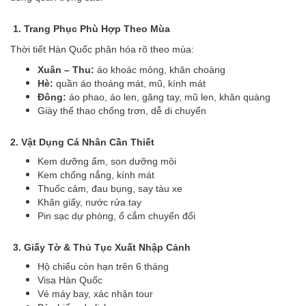
1. Trang Phục Phù Hợp Theo Mùa
Thời tiết Hàn Quốc phân hóa rõ theo mùa:
Xuân – Thu:
áo khoác mỏng, khăn choàng
Hè:
quần áo thoáng mát, mũ, kính mát
Đông:
áo phao, áo len, găng tay, mũ len, khăn quàng
Giày thể thao chống trơn, dễ di chuyển
2. Vật Dụng Cá Nhân Cần Thiết
Kem dưỡng ẩm, son dưỡng môi
Kem chống nắng, kính mát
Thuốc cảm, đau bụng, say tàu xe
Khăn giấy, nước rửa tay
Pin sạc dự phòng, ổ cắm chuyển đổi
3. Giấy Tờ & Thủ Tục Xuất Nhập Cảnh
Hộ chiếu còn hạn trên 6 tháng
Visa Hàn Quốc
Vé máy bay, xác nhận tour