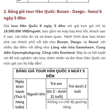
2. Bảng giá tour Hàn Quốc: Busan - Daegu - Seoul 6
ngày 5 đêm
Giá
tour Hàn Quốc 6 ngày 5 đêm
với giá trọn gói chỉ từ
19.500.000 VND/người
, bao gồm vé máy bay khứ hồi, khách sạn
4 sao, các bữa ăn và vé tham quan. Hành trình đưa bạn khám
phá các thành phố nổi bật như
Busan
,
Daegu
và
Seoul
, với
nhiều địa điểm nổi tiếng như
Làng văn hóa Gamcheon
,
Cung
điện Gyeongbokgung
,
Công viên Everland
. Đây là cơ hội tuyệt
vời để trải nghiệm văn hóa, thiên nhiên và ẩm thực Hàn Quốc với
mức giá cực kỳ hấp dẫn!
BẢNG GIÁ TOUR HÀN QUỐC 6 NGÀY 5
ĐÊM
Ngày
Trẻ em
Trẻ dưới 2
khởi
(từ 2 - dưới
tuổi
hành
Người lớn
11 tuổi)
(Thứ 5
hàng
Không có chế độ giường
tuần)
riêng