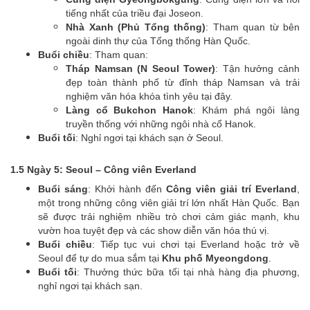
tiếng nhất của triều đại Joseon.
Nhà Xanh (Phủ Tổng thống)
: Tham quan từ bên
ngoài dinh thự của Tổng thống Hàn Quốc.
Buổi chiều
: Tham quan:
Tháp Namsan (N Seoul Tower)
: Tận hưởng cảnh
đẹp toàn thành phố từ đỉnh tháp Namsan và trải
nghiệm văn hóa khóa tình yêu tại đây.
Làng cổ Bukchon Hanok
: Khám phá ngôi làng
truyền thống với những ngôi nhà cổ Hanok.
Buổi tối
: Nghỉ ngơi tại khách sạn ở Seoul.
1.5 Ngày 5: Seoul – Công viên Everland
Buổi sáng
: Khởi hành đến
Công viên giải trí Everland
,
một trong những công viên giải trí lớn nhất Hàn Quốc. Bạn
sẽ được trải nghiệm nhiều trò chơi cảm giác mạnh, khu
vườn hoa tuyệt đẹp và các show diễn văn hóa thú vị.
Buổi chiều
: Tiếp tục vui chơi tại Everland hoặc trở về
Seoul để tự do mua sắm tại
Khu phố Myeongdong
.
Buổi tối
: Thưởng thức bữa tối tại nhà hàng địa phương,
nghỉ ngơi tại khách sạn.