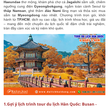
Haeundae
thơ mộng, khám phá chợ cá
Jagalchi
sầm uất, chiêm
ngưỡng cung điện
Gyeongbokgung
, ngắm toàn cảnh Seoul từ
tháp Namsan
, ghé thăm
đảo Nami
lãng mạn và thỏa sức mua
sắm tại
Myeongdong
náo nhiệt. Chương trình trọn gói, khởi
hành từ
TP.HCM
, dịch vụ cao cấp, lịch trình khoa học, giá ưu đãi
– mang đến một chuyến du lịch quốc tế đậm chất trải nghiệm,
tràn đầy cảm xúc và kỷ niệm khó quên.
1.Gợi ý lịch trình tour du lịch Hàn Quốc: Busan -