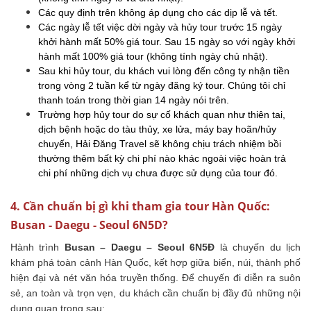
Các quy định trên không áp dụng cho các dịp lễ và tết.
Các ngày lễ tết việc dời ngày và hủy tour trước 15 ngày
khởi hành mất 50% giá tour. Sau 15 ngày so với ngày khởi
hành mất 100% giá tour (không tính ngày chủ nhật).
Sau khi hủy tour, du khách vui lòng đến công ty nhận tiền
trong vòng 2 tuần kể từ ngày đăng ký tour. Chúng tôi chỉ
thanh toán trong thời gian 14 ngày nói trên.
Trường hợp hủy tour do sự cố khách quan như thiên tai,
dịch bệnh hoặc do tàu thủy, xe lửa, máy bay hoãn/hủy
chuyến, Hải Đăng Travel sẽ không chịu trách nhiệm bồi
thường thêm bất kỳ chi phí nào khác ngoài việc hoàn trả
chi phí những dịch vụ chưa được sử dụng của tour đó.
4. Cần chuẩn bị gì khi tham gia tour Hàn Quốc:
Busan - Daegu - Seoul 6N5D?
Hành trình
Busan – Daegu – Seoul 6N5Đ
là chuyến du lịch
khám phá toàn cảnh Hàn Quốc, kết hợp giữa biển, núi, thành phố
hiện đại và nét văn hóa truyền thống. Để chuyến đi diễn ra suôn
sẻ, an toàn và trọn vẹn, du khách cần chuẩn bị đầy đủ những nội
dung quan trọng sau: