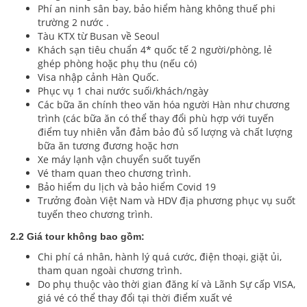
Phí an ninh sân bay, bảo hiểm hàng không thuế phi
trường 2 nước .
Tàu KTX từ Busan về Seoul
Khách sạn tiêu chuẩn 4* quốc tế 2 người/phòng, lẻ
ghép phòng hoặc phụ thu (nếu có)
Visa nhập cảnh Hàn Quốc.
Phục vụ 1 chai nước suối/khách/ngày
Các bữa ăn chính theo văn hóa người Hàn như chương
trình (các bữa ăn có thể thay đổi phù hợp với tuyến
điểm tuy nhiên vẫn đảm bảo đủ số lượng và chất lượng
bữa ăn tương đương hoặc hơn
Xe máy lạnh vận chuyển suốt tuyến
Vé tham quan theo chương trình.
Bảo hiểm du lịch và bảo hiểm Covid 19
Trưởng đoàn Việt Nam và HDV địa phương phục vụ suốt
tuyến theo chương trình.
2.2 Giá tour không bao gồm:
Chi phí cá nhân, hành lý quá cước, điện thoại, giặt ủi,
tham quan ngoài chương trình.
Do phụ thuộc vào thời gian đăng kí và Lãnh Sự cấp VISA,
giá vé có thể thay đổi tại thời điểm xuất vé