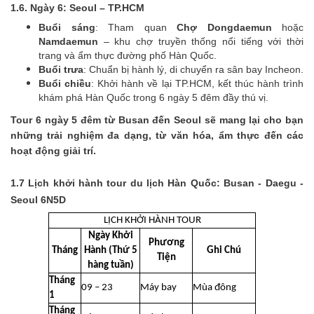
1.6. Ngày 6: Seoul – TP.HCM
Buổi sáng
: Tham quan
Chợ Dongdaemun
hoặc
Namdaemun
– khu chợ truyền thống nổi tiếng với thời
trang và ẩm thực đường phố Hàn Quốc.
Buổi trưa
: Chuẩn bị hành lý, di chuyển ra sân bay Incheon.
Buổi chiều
: Khởi hành về lại TP.HCM, kết thúc hành trình
khám phá Hàn Quốc trong 6 ngày 5 đêm đầy thú vị.
Tour 6 ngày 5 đêm từ Busan đến Seoul sẽ mang lại cho bạn
những trải nghiệm đa dạng, từ văn hóa, ẩm thực đến các
hoạt động giải trí.
1.7 Lịch khởi hành tour du lịch Hàn Quốc: Busan - Daegu -
Seoul 6N5D
LỊCH KHỞI HÀNH TOUR
Ngày Khởi
Phương
Tháng
Hành (Thứ 5
Ghi Chú
Tiện
hàng tuần)
Tháng
09 – 23
Máy bay
Mùa đông
1
Tháng