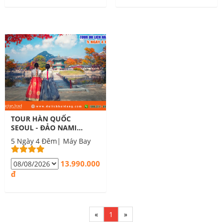
TOUR HÀN QUỐC
SEOUL - ĐẢO NAMI -
EVERLAND 5N4D
5 Ngày 4 Đêm| Máy Bay
13.990.000
đ
«
1
»