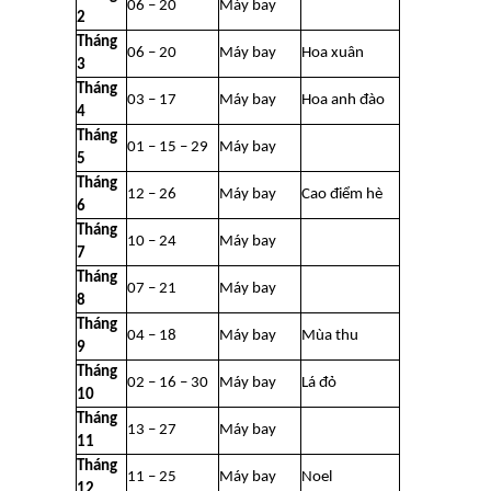
06 – 20
Máy bay
2
Tháng
06 – 20
Máy bay
Hoa xuân
3
Tháng
03 – 17
Máy bay
Hoa anh đào
4
Tháng
01 – 15 – 29
Máy bay
5
Tháng
12 – 26
Máy bay
Cao điểm hè
6
Tháng
10 – 24
Máy bay
7
Tháng
07 – 21
Máy bay
8
Tháng
04 – 18
Máy bay
Mùa thu
9
Tháng
02 – 16 – 30
Máy bay
Lá đỏ
10
Tháng
13 – 27
Máy bay
11
Tháng
11 – 25
Máy bay
Noel
12