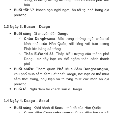
hóa.
Buổi tối
: Về khách sạn nghỉ ngơi, ăn tối tại nhà hàng địa
phương.
1.3 Ngày 3: Busan – Daegu
Buổi sáng
: Di chuyển đến
Daegu
:
Chùa Donghwasa
: Một trong những ngôi chùa cổ
kính nhất của Hàn Quốc, nổi tiếng với bức tượng
Phật lớn bằng đá trắng.
Tháp E-World 83
: Tháp biểu tượng của thành phố
Daegu, từ đây bạn có thể ngắm toàn cảnh thành
phố.
Buổi chiều
: Tham quan
Phố Mua Sắm Dongseongno
,
khu phố mua sắm sầm uất nhất Daegu, nơi bạn có thể mua
sắm thời trang, phụ kiện và thưởng thức các món ăn địa
phương.
Buổi tối
: Nghỉ đêm tại khách sạn ở Daegu.
1.4 Ngày 4: Daegu – Seoul
Buổi sáng
: Khởi hành đi
Seoul
, thủ đô của Hàn Quốc:
Cung điện Gyeongbokgung
: Cung điện lớn và nổi