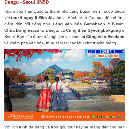
Daegu - Seoul 6N5D
Khám phá Hàn Quốc từ thành phố cảng Busan đến thủ đô Seoul
với
tour 6 ngày 5 đêm
đầy thú vị. Hành trình đưa bạn đến những
điểm đến nổi tiếng như
Làng văn hóa Gamcheon
ở Busan,
Chùa Donghwasa
tại Daegu, và
Cung điện Gyeongbokgung
ở
Seoul. Bạn còn được trải nghiệm vui chơi tại
Công viên Everland
và khám phá văn hóa, mua sắm tại các khu chợ truyền thống.
Với lịch trình đa dạng và trọn gói, tour này sẽ mang đến cho bạn