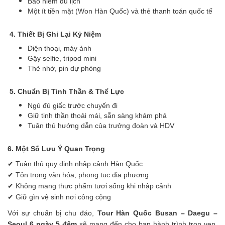
Bảo hiểm du lịch
Một ít tiền mặt (Won Hàn Quốc) và thẻ thanh toán quốc tế
4. Thiết Bị Ghi Lại Kỷ Niệm
Điện thoại, máy ảnh
Gậy selfie, tripod mini
Thẻ nhớ, pin dự phòng
5. Chuẩn Bị Tinh Thần & Thể Lực
Ngủ đủ giấc trước chuyến đi
Giữ tinh thần thoải mái, sẵn sàng khám phá
Tuân thủ hướng dẫn của trưởng đoàn và HDV
6. Một Số Lưu Ý Quan Trọng
✔ Tuân thủ quy định nhập cảnh Hàn Quốc
✔ Tôn trọng văn hóa, phong tục địa phương
✔ Không mang thực phẩm tươi sống khi nhập cảnh
✔ Giữ gìn vệ sinh nơi công cộng
Với sự chuẩn bị chu đáo,
Tour Hàn Quốc Busan – Daegu –
Seoul 6 ngày 5 đêm
sẽ mang đến cho bạn hành trình trọn vẹn,