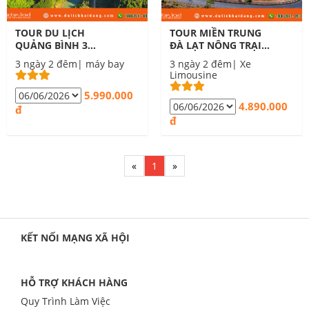
TOUR DU LỊCH
TOUR MIỀN TRUNG
QUẢNG BÌNH 3
ĐÀ LẠT NÔNG TRẠI
NGÀY 2 ĐÊM
PUPPY FARM 3 NGÀY
3 ngày 2 đêm| máy bay
3 ngày 2 đêm| Xe
3 ĐÊM
Limousine
5.990.000
4.890.000
đ
đ
«
1
»
KẾT NỐI MẠNG XÃ HỘI
HỖ TRỢ KHÁCH HÀNG
Quy Trình Làm Việc