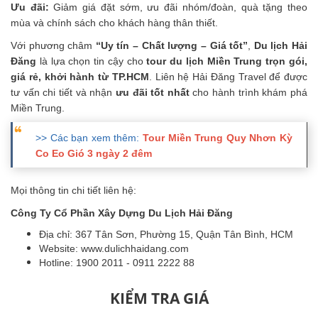
Ưu đãi:
Giảm giá đặt sớm, ưu đãi nhóm/đoàn, quà tặng theo
mùa và chính sách cho khách hàng thân thiết.
Với phương châm
“Uy tín – Chất lượng – Giá tốt”
,
Du lịch Hải
Đăng
là lựa chọn tin cậy cho
tour du lịch Miền Trung trọn gói,
giá rẻ, khởi hành từ TP.HCM
. Liên hệ Hải Đăng Travel để được
tư vấn chi tiết và nhận
ưu đãi tốt nhất
cho hành trình khám phá
Miền Trung.
>> Các bạn xem thêm:
Tour Miền Trung Quy Nhơn Kỳ
Co Eo Gió 3 ngày 2 đêm
Mọi thông tin chi tiết liên hệ:
Công Ty Cổ Phần Xây Dựng Du Lịch Hải Đăng
Địa chỉ: 367 Tân Sơn, Phường 15, Quận Tân Bình, HCM
Website: www.dulichhaidang.com
Hotline: 1900 2011 - 0911 2222 88
KIỂM TRA GIÁ