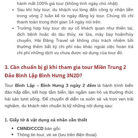
hành mất 100% giá tour (không tính ngày chủ nhật).
Sau khi hủy tour, du khách vui lòng đến công ty nhận tiền
trong vòng 2 tuần kể từ ngày đăng ký tour. Chúng tôi chỉ
thanh toán trong thời gian 14 ngày nói trên.
Trường hợp hủy tour do sự cố khách quan như thiên tai,
dịch bệnh hoặc do tàu thủy, xe lửa, máy bay hoãn/hủy
chuyến, Hải Đăng Travel sẽ không chịu trách nhiệm bồi
thường thêm bất kỳ chi phí nào khác ngoài việc hoàn trả
chi phí những dịch vụ chưa được sử dụng của tour đó.
3. Cần chuẩn bị gì khi tham gia tour Miền Trung 2
Đảo Bình Lập Bình Hưng 3N2D?
Tour
Bình Lập – Bình Hưng 3 ngày 2 đêm
là hành trình biển
đảo hấp dẫn, kết hợp tắm biển, lặn ngắm san hô và thưởng thức
hải sản tươi sống. Để chuyến đi diễn ra suôn sẻ và trọn vẹn trải
nghiệm, du khách nên chuẩn bị kỹ những nội dung sau:
1. Giấy tờ & vật dụng cá nhân cần thiết
CMND/CCCD
bản gốc
Thông tin tour, vé xe (lưu trên điện thoại)