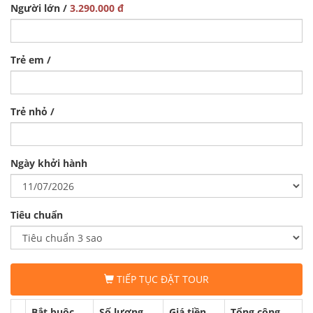
Người lớn /
3.290.000 đ
Trẻ em /
Trẻ nhỏ /
Ngày khởi hành
Tiêu chuẩn
TIẾP TỤC ĐẶT TOUR
Bắt buộc
Số lượng
Giá tiền
Tổng cộng