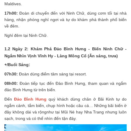
Maldives.
17h00:
Đoàn di chuyển đến với Ninh Chữ, dùng cơm tối tại nhà
hàng, nhận phòng nghỉ ngơi và tự do khám phá thành phố biển
về đêm.
Nghỉ đêm tại Ninh Chữ.
1.2 Ngày 2: Khám Phá Đảo Bình Hưng - Biển Ninh Chữ -
Ngắm Nhìn Vịnh Vĩnh Hy - Làng Mông Cổ (Ăn sáng, trưa)
+/Buổi Sáng:
07h30:
Đoàn dùng điểm tâm sáng tại resort.
08h00:
Đoàn tiếp tục đến Đảo Bình Hưng, tham quan và ngắm
đảo Bình Hưng từ trên biển.
Đến
Đảo Bình Hưng
quý khách dừng chân ở Bãi Kinh tự do
ngắm cảnh, tắm biển, chụp hình hoặc câu cá… Những bãi biển ở
đây không dài và rộngnhư tại Mũi Né hay Nha Trang nhưng luôn
sạch, trong và có thể nhìn đến tận đáy.