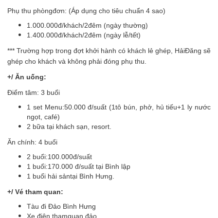
Phụ thu phòngđơn: (Áp dụng cho tiêu chuẩn 4 sao)
1.000.000đ/khách/2đêm (ngày thường)
1.400.000đ/khách/2đêm (ngày lễ/tết)
*** Trường hợp trong đợt khởi hành có khách lẻ ghép, HảiĐăng sẽ
ghép cho khách và không phải đóng phụ thu.
+/ Ăn uống:
Điểm tâm: 3 buổi
1 set Menu:50.000 đ/suất (1tô bún, phở, hủ tiếu+1 ly nước
ngọt, café)
2 bữa tại khách sạn, resort.
Ăn chính: 4 buổi
2 buổi:100.000đ/suất
1 buổi:170.000 đ/suất tại Bình lập
1 buổi hải sảntại Bình Hưng.
+/ Vé tham quan:
Tàu đi Đảo Bình Hưng
Xe điện thamquan đảo