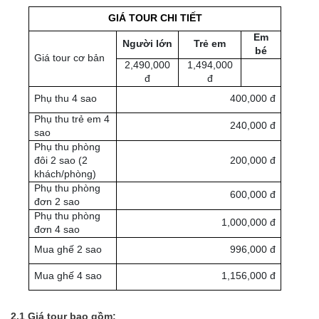
GIÁ TOUR CHI TIẾT
Em
Người lớn
Trẻ em
bé
Giá tour cơ bản
2,490,000
1,494,000
đ
đ
Phụ thu 4 sao
400,000 đ
Phụ thu trẻ em 4
240,000 đ
sao
Phụ thu phòng
đôi 2 sao (2
200,000 đ
khách/phòng)
Phụ thu phòng
600,000 đ
đơn 2 sao
Phụ thu phòng
1,000,000 đ
đơn 4 sao
Mua ghế 2 sao
996,000 đ
Mua ghế 4 sao
1,156,000 đ
2.1 Giá tour bao gồm: