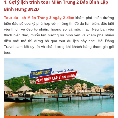
1. Gợi ý lịch trình tour Miền Trung 2 Đảo Bình Lập
Bình Hưng 3N2D
Tour du lịch Miền Trung 3 ngày 2 đêm
khám phá thiên đường
biển đảo sẽ cực kỳ phù hợp với những tín đồ du lịch biển, đặc biệt
yêu thích vẻ đẹp tự nhiên, hoang sơ và mộc mạc. Nếu bạn yêu
thích biển đảo, muốn tận hưởng sự bình yên và khám phá nhiều
điều mới mẻ thì đừng bỏ qua tour du lịch này nhé. Hải Đăng
Travel cam kết uy tín và chất lượng khi khách hàng tham gia gói
tour.