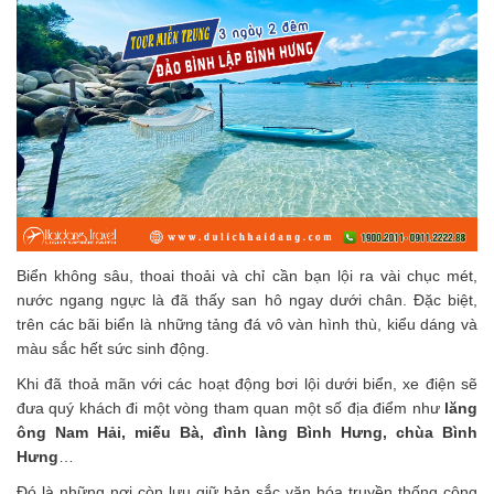
Biển không sâu, thoai thoải và chỉ cần bạn lội ra vài chục mét,
nước ngang ngực là đã thấy san hô ngay dưới chân. Đặc biệt,
trên các bãi biển là những tảng đá vô vàn hình thù, kiểu dáng và
màu sắc hết sức sinh động.
Khi đã thoả mãn với các hoạt động bơi lội dưới biển, xe điện sẽ
đưa quý khách đi một vòng tham quan một số địa điểm như
lăng
ông Nam Hải, miếu Bà, đình làng Bình Hưng, chùa Bình
Hưng
…
Đó là những nơi còn lưu giữ bản sắc văn hóa truyền thống cộng