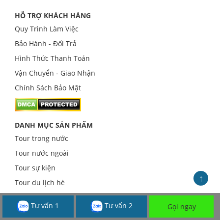
HỖ TRỢ KHÁCH HÀNG
Quy Trình Làm Việc
Bảo Hành - Đổi Trả
Hình Thức Thanh Toán
Vận Chuyển - Giao Nhận
Chính Sách Bảo Mật
DANH MỤC SẢN PHẨM
Tour trong nước
Tour nước ngoài
Tour sự kiện
↑
Tour du lịch hè
CÔNG TY CỔ PHẦN XÂY DỰNG DU LỊCH HẢI ĐĂNG
Tư vấn 1
Tư vấn 2
Gọi ngay
Mã số thuế:
0310535887