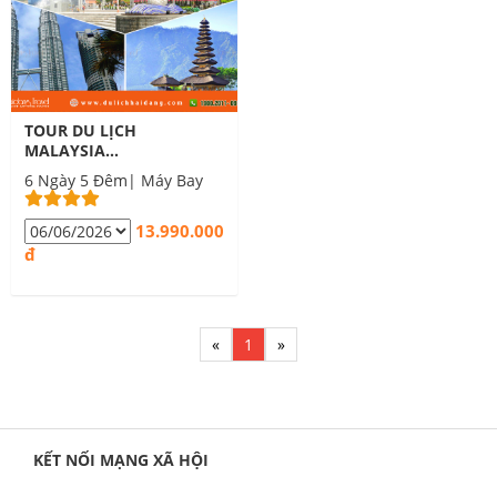
TOUR DU LỊCH
MALAYSIA
INDONESIA
6 Ngày 5 Đêm| Máy Bay
SINGAPORE 6 NGÀY
5 ĐÊM
13.990.000
đ
«
1
»
KẾT NỐI MẠNG XÃ HỘI