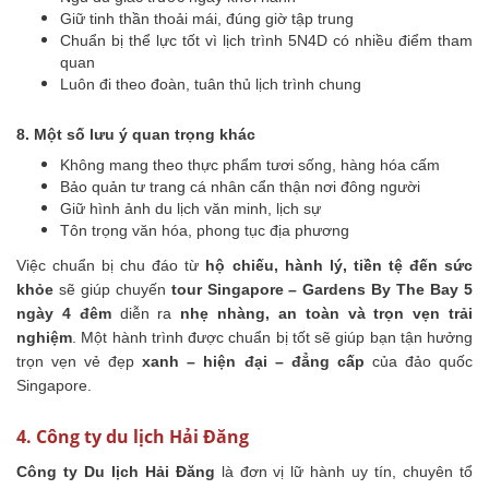
Giữ tinh thần thoải mái, đúng giờ tập trung
Chuẩn bị thể lực tốt vì lịch trình 5N4D có nhiều điểm tham
quan
Luôn đi theo đoàn, tuân thủ lịch trình chung
8. Một số lưu ý quan trọng khác
Không mang theo thực phẩm tươi sống, hàng hóa cấm
Bảo quản tư trang cá nhân cẩn thận nơi đông người
Giữ hình ảnh du lịch văn minh, lịch sự
Tôn trọng văn hóa, phong tục địa phương
Việc chuẩn bị chu đáo từ
hộ chiếu, hành lý, tiền tệ đến sức
khỏe
sẽ giúp chuyến
tour Singapore – Gardens By The Bay 5
ngày 4 đêm
diễn ra
nhẹ nhàng, an toàn và trọn vẹn trải
nghiệm
. Một hành trình được chuẩn bị tốt sẽ giúp bạn tận hưởng
trọn vẹn vẻ đẹp
xanh – hiện đại – đẳng cấp
của đảo quốc
Singapore.
4. Công ty du lịch Hải Đăng
Công ty Du lịch Hải Đăng
là đơn vị lữ hành uy tín, chuyên tổ