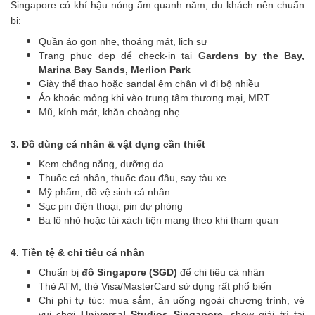
Singapore có khí hậu nóng ẩm quanh năm, du khách nên chuẩn
bị:
Quần áo gọn nhẹ, thoáng mát, lịch sự
Trang phục đẹp để check-in tại
Gardens by the Bay,
Marina Bay Sands, Merlion Park
Giày thể thao hoặc sandal êm chân vì đi bộ nhiều
Áo khoác mỏng khi vào trung tâm thương mại, MRT
Mũ, kính mát, khăn choàng nhẹ
3. Đồ dùng cá nhân & vật dụng cần thiết
Kem chống nắng, dưỡng da
Thuốc cá nhân, thuốc đau đầu, say tàu xe
Mỹ phẩm, đồ vệ sinh cá nhân
Sạc pin điện thoại, pin dự phòng
Ba lô nhỏ hoặc túi xách tiện mang theo khi tham quan
4. Tiền tệ & chi tiêu cá nhân
Chuẩn bị
đô Singapore (SGD)
để chi tiêu cá nhân
Thẻ ATM, thẻ Visa/MasterCard sử dụng rất phổ biến
Chi phí tự túc: mua sắm, ăn uống ngoài chương trình, vé
vui chơi
Universal Studios Singapore
, show giải trí tại