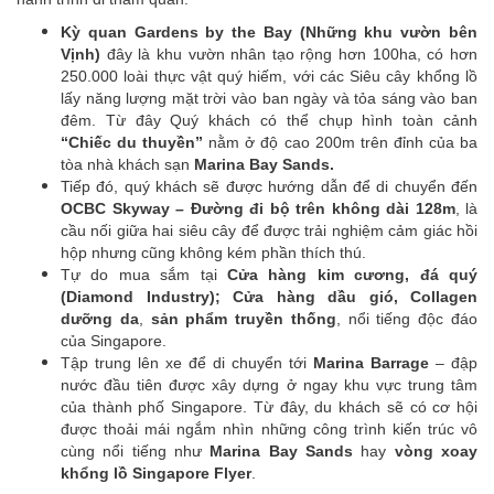
Kỳ quan Gardens by the Bay (Những khu vườn bên
Vịnh)
đây là khu vườn nhân tạo rộng hơn 100ha, có hơn
250.000 loài thực vật quý hiếm, với các Siêu cây khổng lồ
lấy năng lượng mặt trời vào ban ngày và tỏa sáng vào ban
đêm. Từ đây Quý khách có thể chụp hình toàn cảnh
“Chiếc du thuyền”
nằm ở độ cao 200m trên đỉnh của ba
tòa nhà khách sạn
Marina Bay Sands.
Tiếp đó, quý khách sẽ được hướng dẫn để di chuyển đến
OCBC Skyway – Đường đi bộ trên không dài 128m
, là
cầu nối giữa hai siêu cây để được trải nghiệm cảm giác hồi
hộp nhưng cũng không kém phần thích thú.
Tự do mua sắm tại
Cửa hàng kim cương, đá quý
(Diamond Industry); Cửa hàng dầu gió, Collagen
dưỡng da
,
sản phẩm truyền thống
, nổi tiếng độc đáo
của Singapore.
Tập trung lên xe để di chuyển tới
Marina Barrage
– đập
nước đầu tiên được xây dựng ở ngay khu vực trung tâm
của thành phố Singapore. Từ đây, du khách sẽ có cơ hội
được thoải mái ngắm nhìn những công trình kiến trúc vô
cùng nổi tiếng như
Marina Bay Sands
hay
vòng xoay
khổng lồ Singapore Flyer
.