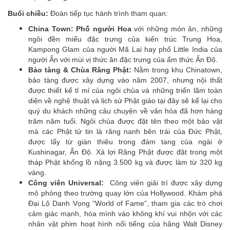
Buổi chiều:
Đoàn tiếp tục hành trình tham quan:
China Town: Phố người Hoa
với những món ăn, những
ngôi đền miếu đặc trưng của kiến trúc Trung Hoa,
Kampong Glam của người Mã Lai hay phố Little India của
người Ấn với mùi vị thức ăn đặc trưng của ẩm thức Ấn Độ.
Bảo tàng & Chùa Răng Phật:
Nằm trong khu Chinatown,
bảo tàng được xây dựng vào năm 2007, nhưng nội thất
được thiết kế tỉ mỉ của ngôi chùa và những triển lãm toàn
diện về nghệ thuật và lịch sử Phật giáo tại đây sẽ kể lại cho
quý du khách những câu chuyện về văn hóa đã hơn hàng
trăm năm tuổi. Ngôi chùa được đặt tên theo một bảo vật
mà các Phật tử tin là răng nanh bên trái của Đức Phật,
được lấy từ giàn thiêu trong đám tang của ngài ở
Kushinagar, Ấn Độ. Xá lợi Răng Phật được đặt trong một
tháp Phật khổng lồ nặng 3.500 kg và được làm từ 320 kg
vàng.
Công viên Universal:
Công viên giải trí được xây dựng
mô phỏng theo trường quay lớn của Hollywood. Khám phá
Đại Lộ Danh Vọng “World of Fame”, tham gia các trò chơi
cảm giác mạnh, hòa mình vào không khí vui nhộn với các
nhân vật phim hoạt hình nổi tiếng của hãng Walt Disney