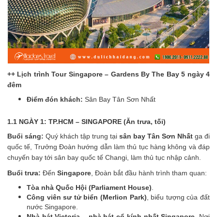
++ Lịch trình Tour Singapore – Gardens By The Bay 5 ngày 4
đêm
Điểm đón khách:
Sân Bay Tân Sơn Nhất
1.1 NGÀY 1: TP.HCM – SINGAPORE (Ăn trưa, tối)
Buổi sáng:
Quý khách tập trung tại
sân bay Tân Sơn Nhất
ga đi
quốc tế, Trưởng Đoàn hướng dẫn làm thủ tục hàng không và đáp
chuyến bay tới sân bay quốc tế Changi, làm thủ tục nhập cảnh.
Buổi trưa:
Đến
Singapore
, Đoàn bắt đầu hành trình tham quan:
Tòa nhà Quốc Hội (Parliament House)
.
Công viên sư tử biển (Merlion Park)
, biểu tượng của đất
nước Singapore.
Nhà hát Victoria – nhà hát cổ kính nhất Singapore
. Nơi