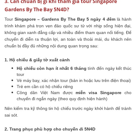
3. Cần chuẩn bị gì khi tham gia tour Singapore
Gardens By The Bay 5N4D?
Tour
Singapore – Gardens By The Bay 5 ngày 4 đêm
là hành
trình khám phá trọn vẹn đảo quốc sư tử với nhịp sống hiện đại,
không gian xanh đẳng cấp và nhiều điểm tham quan nổi tiếng. Để
chuyến đi diễn ra thuận lợi, an toàn và thoải mái, du khách nên
chuẩn bị đầy đủ những nội dung quan trọng sau:
1. Hộ chiếu & giấy tờ xuất cảnh
Hộ chiếu còn hạn ít nhất 6 tháng
tính đến ngày kết thúc
tour
Vé máy bay, xác nhận tour (bản in hoặc lưu trên điện thoại)
Trẻ em cần có hộ chiếu riêng
Công dân Việt Nam được
miễn visa Singapore
cho
chuyến đi ngắn ngày (theo quy định hiện hành)
Nên kiểm tra kỹ thông tin hộ chiếu trước ngày khởi hành để tránh
sai sót.
2. Trang phục phù hợp cho chuyến đi 5N4D