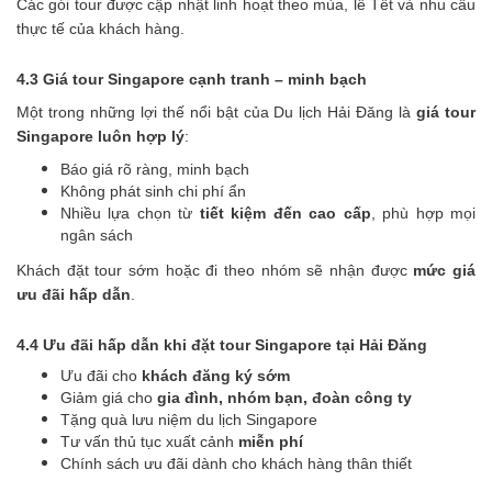
Các gói tour được cập nhật linh hoạt theo mùa, lễ Tết và nhu cầu
thực tế của khách hàng.
4.3 Giá tour Singapore cạnh tranh – minh bạch
Một trong những lợi thế nổi bật của Du lịch Hải Đăng là
giá tour
Singapore luôn hợp lý
:
Báo giá rõ ràng, minh bạch
Không phát sinh chi phí ẩn
Nhiều lựa chọn từ
tiết kiệm đến cao cấp
, phù hợp mọi
ngân sách
Khách đặt tour sớm hoặc đi theo nhóm sẽ nhận được
mức giá
ưu đãi hấp dẫn
.
4.4 Ưu đãi hấp dẫn khi đặt tour Singapore tại Hải Đăng
Ưu đãi cho
khách đăng ký sớm
Giảm giá cho
gia đình, nhóm bạn, đoàn công ty
Tặng quà lưu niệm du lịch Singapore
Tư vấn thủ tục xuất cảnh
miễn phí
Chính sách ưu đãi dành cho khách hàng thân thiết