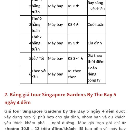
Thứ 5
Bay sáng
2
hằng
Máy bay
KS 3★
– về chiều
tuần
Thứ 6
3
hằng
Máy bay
KS 4★
Cuối tuần
tuần
Thứ 7
4
hằng
Máy bay
KS 3★
Gia đình
tuần
Giá theo
5
Lễ / Tết
Máy bay
KS 3–4★
thời điểm
Đoàn
Theo yêu
KS theo
6
Máy bay
riêng –
cầu
chọn
công ty
2. Bảng giá tour Singapore Gardens By The Bay 5
ngày 4 đêm
Giá tour Singapore Gardens by the Bay 5 ngày 4 đêm
được
xây dựng hợp lý, phù hợp cho gia đình, nhóm bạn và du khách
yêu thích khám phá – nghỉ dưỡng. Mức giá trọn gói chỉ từ
khoảng 10,9 – 13 triệu đồng/khách
, đã bao gồm vé máy bay