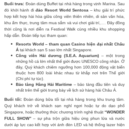
Buổi trưa:
Đoàn dùng Buffet tại nhà hàng trong vịnh Marina. Sau
đó khởi hành đi
đảo Resort World Sentosa
– khu giải trí phức
hợp kết hợp hài hòa giữa công viên thiên nhiên, di sản văn hóa,
khu ẩm thực, trung tâm mua sắm và vui chơi giải trí,…. Đây đồng
thời cũng là nơi diễn ra Festival Walk cùng nhiều khu shopping
hấp dẫn. Đoàn tiếp tục tham quan:
Resorts World – tham quan Casino hiện đại nhất Châu
Á
tại khách sạn 5 sao lớn nhất Singapore.
Công viên Hải dương (S.E.A. Aquarium)
– một trong
những hồ cá lớn nhất thế giới được UNESCO công nhận. Ở
đây, Quý khách chiêm ngưỡng hơn 100,000 động vật biển
thuộc hơn 800 loài khác nhau từ khắp nơi trên Thế giới
(Chi phí tự túc).
Bảo tàng Hàng Hải Maritime
– bảo tàng đầu tiên và duy
nhất trên thế giới trưng bày về lịch sử hàng hải Châu Á.
Buổi tối:
Đoàn dùng bữa tối tại nhà hàng trong khu trung tâm.
Quý khách trở về khách sạn nghỉ ngơi hoặc tự do dạo phố
Singapore, hoặc thưởng thức chương trình nghệ thuật
“WONDER
FULL SHOW”
– sự pha trộn giữa hiệu ứng phun lửa và nước
dưới áp lực cao kết hợp với ánh đèn LED và hệ thống lazer hiện