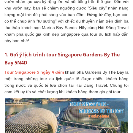
vườn nhân tạo cực kỳ rộng lớn và nổi tiếng trên thế giới. Đến với
khu vườn này, bạn sẽ chiêm ngưỡng được “Siêu cây” nhận năng
lượng mặt trời để phát sáng vào ban đêm. Đứng từ đây, bạn còn
có thể chụp ảnh “tự sướng” với chiếc du thuyền nằm trên đỉnh ba
tòa tháp khách sạn Marina Bay Sands. Hãy cùng Hải Đăng Travel
khám phá quốc gia xinh đẹp Singapore qua tour du lịch hấp dẫn
này bạn nhé!
1. Gợi ý lịch trình tour Singapore Gardens By The
Bay 5N4D
Tour Singapore 5 ngày 4 đêm
khám phá Gardens By The Bay là
một trong những tour du lịch quốc tế được nhiều khách hàng
trong nước và quốc tế lựa chọn tại Hải Đăng Travel. Chúng tôi
cam kết uy tín và chất lượng khi khách hàng tham gia gói tour.