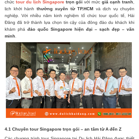
chức
tour du lịch Singapore
trọn gói
với mức
giá cạnh tranh
,
lịch khởi hành
thường xuyên từ TP.HCM
và dịch vụ chuyên
nghiệp. Với nhiều năm kinh nghiệm tổ chức tour quốc tế, Hải
Đăng đã trở thành lựa chọn tin cậy của đông đảo du khách khi
khám phá
đảo quốc Singapore hiện đại – sạch đẹp – văn
minh
.
4.1 Chuyên tour Singapore trọn gói – an tâm từ A đến Z
Các chương trình tour Singapore tại Du lịch Hải Đăng được thiết