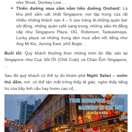
như Shrek, Donkey Live,…
Thiên đường mua sắm nằm trên đường Orchard:
Là
khu phố sầm uất nhất Singapore, nơi tập trung của rất
nhiều những khách sạn 4 – 5 sao tráng lệ,những quán bar
sôi động, những quán café sang trọng, những siêu thị đẳng
cấp như Singapura Plaza, OG, Robinson, Taskasimaya,
Lucky plaza và những trung tâm mua sắm nổi tiếng như
Ang Mi Kio, Jurong East, phố Bugis…
Buổi tối:
Quý khách thưởng thức những món ăn đặc sản tại
Singapore như Cua Sốt Ớt (Chili Crab) và Cháo Ếch Singapore,
…
Sau đó quý khách có thể tự do khám phá
Night Safari – vườn
thú đêm
, nơi có thể tận mắt trông thấy tê giác, nghe thấy tiếng
hú của bầy linh cẩu hay hươu cao cổ,…