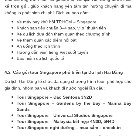
kế
trọn gói
, giúp khách hàng yên tâm tận hưởng chuyến đi mà
không lo phát sinh chi phí. Dịch vụ bao gồm:
Vé máy bay khứ hồi TP.HCM – Singapore
Khách sạn tiêu chuẩn 3–4 sao, vị trí thuận tiện
Xe du lịch đưa đón tham quan theo chương trình
Vé tham quan các điểm nổi bật
Ăn uống theo lịch trình
Hướng dẫn viên tiếng Việt suốt tuyến
Bảo hiểm du lịch quốc tế
4.2 Các gói tour Singapore phổ biến tại Du lịch Hải Đăng
Du lịch Hải Đăng tổ chức đa dạng chương trình tour, phù hợp cho
gia đình, nhóm bạn và khách đi nước ngoài lần đầu:
Tour Singapore – Đảo Sentosa 3N2D
Tour Singapore – Gardens by the Bay – Marina Bay
Sands
Tour Singapore – Universal Studios Singapore
Tour Singapore – Malaysia kết hợp 4N3D, 5N4D
Tour Singapore nghỉ dưỡng – mua sắm – check-in