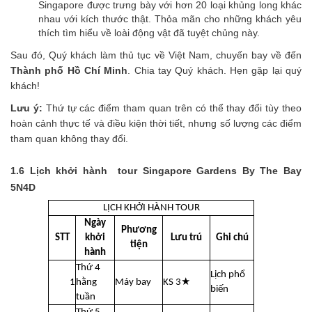
Singapore được trưng bày với hơn 20 loại khủng long khác
nhau với kích thước thật. Thỏa mãn cho những khách yêu
thích tìm hiểu về loài động vật đã tuyệt chủng này.
Sau đó, Quý khách làm thủ tục về Việt Nam, chuyến bay về đến
Thành phố Hồ Chí Minh
. Chia tay Quý khách. Hẹn gặp lại quý
khách!
Lưu ý:
Thứ tự các điểm tham quan trên có thể thay đổi tùy theo
hoàn cảnh thực tế và điều kiện thời tiết, nhưng số lượng các điểm
tham quan không thay đổi.
1.6 Lịch khởi hành tour Singapore Gardens By The Bay
5N4D
LỊCH KHỞI HÀNH TOUR
Ngày
Phương
STT
khởi
Lưu trú
Ghi chú
tiện
hành
Thứ 4
Lịch phổ
1
hằng
Máy bay
KS 3★
biến
tuần