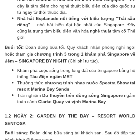
đây là tâm điểm cho nghệ thuật biểu diễn của đảo quốc sư
tử ngay từ thời thuộc địa.
Nhà hát Esplanade nổi tiếng với biểu tượng “Trái sầu
riêng”
– nhà hát hiện đại bậc nhất của Singapore. Đây
cũng là trung tâm biểu diễn văn hóa nghệ thuật tầm cỡ Thế
giới.
Buổi tối:
Đoàn dùng bữa tối. Quý khách nhận phòng nghỉ ngơi
hoặc tham gia
chương trình 3 trong 1 khám phá Singapore về
đêm – SINGAPORE BY NIGHT
(Chi phí tự túc).
Khám phá cuộc sống trong lòng đất của Singapore bằng hệ
thống
Tàu điện ngầm MRT
.
Thưởng thức
chương trình nhạc nước Spectra Show tại
resort Marina Bay Sands
.
Trải nghiệm
Du thuyền trên dòng sông Singapore
ngắm
toàn cảnh
Clarke Quay và vịnh Marina Bay
.
1.2 NGÀY 2: GARDEN BY THE BAY – RESORT WORLD
SENTOSA
Buổi sáng:
Đoàn dùng bữa sáng tại khách sạn. Sau đó tiếp tục
hành trình đi tham quan: