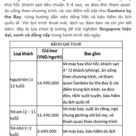
khứ hồi, khách sạn tiêu chuẩn 3–4 sao, xe đưa đón tham quan,
ăn uống theo chương trình, vé các điểm nổi bật như
Gardens by
the Bay
, cùng hướng dẫn viên tiếng Việt và bảo hiểm du lịch
quốc tế. Với lịch trình thoải mái, dịch vụ đảm bảo và chi phí tiết
kiệm, đây là lựa chọn lý tưởng để trải nghiệm
Singapore hiện
đại, xanh và đẳng cấp
trong hành trình dài ngày.
BẢNG GIÁ TOUR
Giá tour
Loại khách
Bao gồm
(VNĐ/người)
Vé máy bay khứ hồi, khách sạn
4* (2 khách/phòng), ăn uống
theo chương trình, vé tham
Người lớn (≥
14.990.000
quan Gardens by the Bay & các
12 tuổi)
điểm trong lịch trình, xe đưa
đón, HDV suốt tuyến, bảo hiểm
du lịch quốc tế
Vé máy bay, suất ăn riêng, ngủ
Trẻ em (2 – 11
12.490.000
chung giường với bố mẹ, vé
tuổi)
tham quan theo chương trình
Trẻ nhỏ (< 2
3.490.000
Vé máy bay, bảo hiểm du lịch
tuổi)