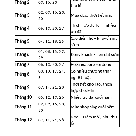
Tháng 2
09, 16, 23
thu lễ
02, 09, 16, 23,
Tháng 3
Mùa đẹp, thời tiết mát
30
Thích hợp du lịch – nhiều
Tháng 4
06, 13, 20, 27
ưu đãi
Cao điểm hè – khuyến mãi
Tháng 5
04, 11, 18, 25
sớm
01, 08, 15, 22,
Tháng 6
Đông khách – nên đặt sớm
29
Tháng 7
06, 13, 20, 27
Hè Singapore sôi động
03, 10, 17, 24,
Có nhiều chương trình
Tháng 8
31
nghệ thuật
Thời tiết khô ráo, thích
Tháng 9
07, 14, 21, 28
hợp check-in
Tháng 10
05, 12, 19, 26
Nhiều ưu đãi cuối năm
02, 09, 16, 23,
Tháng 11
Mùa shopping cuối năm
30
Noel – Năm mới, phụ thu
Tháng 12
07, 14, 21, 28
lễ