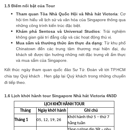
1.5 Điểm nổi bật của Tour
Tham quan Tòa Nhà Quốc Hội và Nhà hát Victoria
: Cơ
hội tìm hiểu về lịch sử và văn hóa của Singapore thông qua
những công trình kiến trúc đặc biệt.
Khám phá Sentosa và Universal Studios
: Trải nghiệm
không gian giải trí đẳng cấp và các hoạt động thú vị.
Mua sắm và thưởng thức ẩm thực đa dạng
: Từ khu phố
Chinatown đến các trung tâm thương mại hiện đại, du
khách sẽ được tận hưởng những nét đặc trưng về ẩm thực
và mua sắm của Singapore.
Kết thúc ngày tham quan quốc đảo Sư Tử. Đoàn về tới TP.HCM
chia tay Quý khách . Hẹn gặp lại Quý khách trong những chuyến
đi tiếp theo.
1.6 Lịch khởi hành tour Singapore Nhà hát Victoria 4N3D
LỊCH KHỞI HÀNH TOUR
Tháng
Ngày khởi hành
Ghi chú
Khởi hành thứ 5 – thứ 7
Tháng 1
05, 12, 19, 26
hằng tuần
Tăng cường dịp Tết – phụ