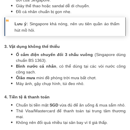
Giày thể thao hoặc sandal dễ di chuyển.
Đồ cá nhân chuẩn bị gọn nhẹ.
Lưu ý:
Singapore khá nóng, nên ưu tiên quần áo thấm
hút mồ hôi.
3. Vật dụng không thể thiếu
Ổ cắm điện chuyển đổi 3 chấu vuông
(Singapore dùng
chuẩn BS 1363).
Bình nước cá nhân
, có thể dùng tại các vòi nước công
cộng sạch.
Ô/áo mưa
mini đề phòng trời mưa bất chợt.
Máy ảnh, gậy chụp hình, túi đeo nhỏ.
4. Tiền tệ & thanh toán
Chuẩn bị tiền mặt
SGD
vừa đủ để ăn uống & mua sắm nhỏ.
Thẻ Visa/Mastercard để thanh toán tại trung tâm thương
mại.
Không nên đổi quá nhiều tại sân bay vì tỉ giá thấp.