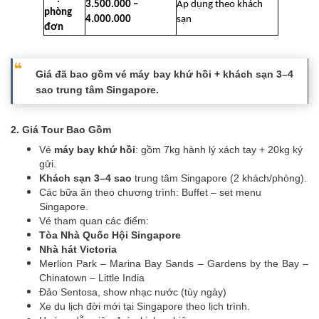
3.500.000 –
Áp dụng theo khách
phòng
4.000.000
sạn
đơn
Giá đã bao gồm vé máy bay khứ hồi + khách sạn 3–4
sao trung tâm Singapore.
2. Giá Tour Bao Gồm
Vé
máy bay khứ hồi
: gồm 7kg hành lý xách tay + 20kg ký
gửi.
Khách sạn 3–4 sao
trung tâm Singapore (2 khách/phòng).
Các bữa ăn theo chương trình: Buffet – set menu
Singapore.
Vé tham quan các điểm:
Tòa Nhà Quốc Hội Singapore
Nhà hát Victoria
Merlion Park – Marina Bay Sands – Gardens by the Bay –
Chinatown – Little India
Đảo Sentosa, show nhạc nước (tùy ngày)
Xe du lịch đời mới tại Singapore theo lịch trình.