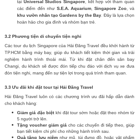
tại
Universal Studios Singapore
, kết hợp với tham quan
các điểm đến như
S.E.A. Aquarium
,
Singapore Zoo
, và
khu vườn nhân tạo Gardens by the Bay
. Đây là lựa chọn
hoàn hảo cho gia đình và nhóm bạn trẻ.
3.2 Phương tiện di chuyển tiện nghi
Các tour du lịch Singapore của Hải Đăng Travel đều khởi hành từ
TP.HCM bằng máy bay, giúp du khách tiết kiệm thời gian và trải
nghiệm hành trình thoải mái. Từ khi đặt chân đến sân bay
Changi, du khách sẽ được đón tiếp chu đáo với dịch vụ xe đưa
đón tiện nghi, mang đến sự tiện lợi trong quá trình tham quan.
3.3 Ưu đãi khi đặt tour tại Hải Đăng Travel
Hải Đăng Travel luôn có các chương trình ưu đãi hấp dẫn dành
cho khách hàng:
Giảm giá đặc biệt
khi đặt tour sớm hoặc đặt theo nhóm từ
5 người trở lên.
Tặng voucher giảm giá
cho các chuyến đi tiếp theo, giúp
bạn tiết kiệm chi phí cho những hành trình sau.
Quà tặng lưu niệm
như mũ, túi đựng đồ, hoặc vật phẩm