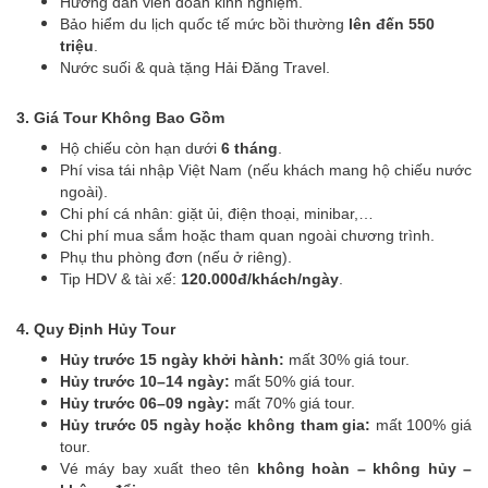
Hướng dẫn viên đoàn kinh nghiệm.
Bảo hiểm du lịch quốc tế mức bồi thường
lên đến 550
triệu
.
Nước suối & quà tặng Hải Đăng Travel.
3. Giá Tour Không Bao Gồm
Hộ chiếu còn hạn dưới
6 tháng
.
Phí visa tái nhập Việt Nam (nếu khách mang hộ chiếu nước
ngoài).
Chi phí cá nhân: giặt ủi, điện thoại, minibar,…
Chi phí mua sắm hoặc tham quan ngoài chương trình.
Phụ thu phòng đơn (nếu ở riêng).
Tip HDV & tài xế:
120.000đ/khách/ngày
.
4. Quy Định Hủy Tour
Hủy trước 15 ngày khởi hành:
mất 30% giá tour.
Hủy trước 10–14 ngày:
mất 50% giá tour.
Hủy trước 06–09 ngày:
mất 70% giá tour.
Hủy trước 05 ngày hoặc không tham gia:
mất 100% giá
tour.
Vé máy bay xuất theo tên
không hoàn – không hủy –