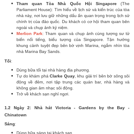
Tham quan Tòa Nhà Quốc Hội Singapore
(The
Parliament House): Tìm hiểu về lịch sử và kiến trúc của tòa
nhà này, nơi lưu giữ những dấu ấn quan trọng trong lịch sử
chính trị của đảo quốc. Du khách có cơ hội tham quan bên
ngoài và chụp ảnh kỷ niệm.
Merlion Park
: Tham quan và chụp ảnh cùng tượng sư tử
biển nổi tiếng, biểu tượng của Singapore. Tận hưởng
khung cảnh tuyệt đẹp bên bờ vịnh Marina, ngắm nhìn tòa
nhà Marina Bay Sands.
Tối
:
Dùng bữa tối tại nhà hàng địa phương.
Tự do khám phá
Clarke Quay
, khu giải trí bên bờ sông sôi
động về đêm, nơi tập trung các quán bar, nhà hàng và
không gian âm nhạc sôi động.
Trở về khách sạn nghỉ ngơi.
1.2 Ngày 2: Nhà hát Victoria - Gardens by the Bay -
Chinatown
Sáng
:
Dùng bữa sáng tại khách sạn.