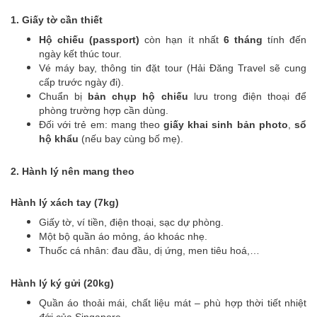
1. Giấy tờ cần thiết
Hộ chiếu (passport)
còn hạn ít nhất
6 tháng
tính đến
ngày kết thúc tour.
Vé máy bay, thông tin đặt tour (Hải Đăng Travel sẽ cung
cấp trước ngày đi).
Chuẩn bị
bản chụp hộ chiếu
lưu trong điện thoại để
phòng trường hợp cần dùng.
Đối với trẻ em: mang theo
giấy khai sinh bản photo
,
sổ
hộ khẩu
(nếu bay cùng bố mẹ).
2. Hành lý nên mang theo
Hành lý xách tay (7kg)
Giấy tờ, ví tiền, điện thoại, sạc dự phòng.
Một bộ quần áo mỏng, áo khoác nhẹ.
Thuốc cá nhân: đau đầu, dị ứng, men tiêu hoá,…
Hành lý ký gửi (20kg)
Quần áo thoải mái, chất liệu mát – phù hợp thời tiết nhiệt
đới của Singapore.