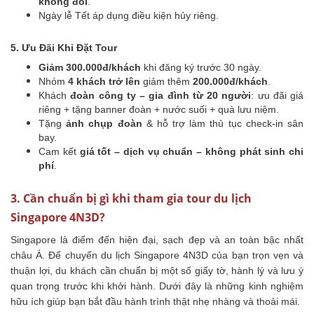
không đổi
.
Ngày lễ Tết áp dụng điều kiện hủy riêng.
5. Ưu Đãi Khi Đặt Tour
Giảm 300.000đ/khách
khi đăng ký trước 30 ngày.
Nhóm
4 khách trở lên
giảm thêm
200.000đ/khách
.
Khách
đoàn công ty – gia đình từ 20 người
: ưu đãi giá
riêng + tặng banner đoàn + nước suối + quà lưu niệm.
Tặng
ảnh chụp đoàn
& hỗ trợ làm thủ tục check-in sân
bay.
Cam kết
giá tốt – dịch vụ chuẩn – không phát sinh chi
phí
.
3. Cần chuẩn bị gì khi tham gia tour du lịch
Singapore 4N3D?
Singapore là điểm đến hiện đại, sạch đẹp và an toàn bậc nhất
châu Á. Để chuyến du lịch Singapore 4N3D của bạn trọn vẹn và
thuận lợi, du khách cần chuẩn bị một số giấy tờ, hành lý và lưu ý
quan trọng trước khi khởi hành. Dưới đây là những kinh nghiệm
hữu ích giúp bạn bắt đầu hành trình thật nhẹ nhàng và thoải mái.