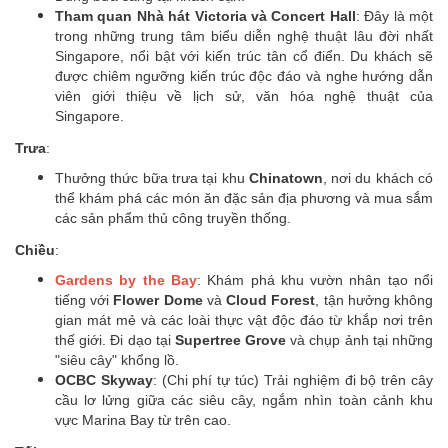
Tham quan Nhà hát Victoria và Concert Hall
: Đây là một
trong những trung tâm biểu diễn nghệ thuật lâu đời nhất
Singapore, nổi bật với kiến trúc tân cổ điển. Du khách sẽ
được chiêm ngưỡng kiến trúc độc đáo và nghe hướng dẫn
viên giới thiệu về lịch sử, văn hóa nghệ thuật của
Singapore.
Trưa
:
Thưởng thức bữa trưa tại khu
Chinatown
, nơi du khách có
thể khám phá các món ăn đặc sản địa phương và mua sắm
các sản phẩm thủ công truyền thống.
Chiều
:
Gardens by the Bay
: Khám phá khu vườn nhân tạo nổi
tiếng với
Flower Dome
và
Cloud Forest
, tận hưởng không
gian mát mẻ và các loài thực vật độc đáo từ khắp nơi trên
thế giới. Đi dạo tại
Supertree Grove
và chụp ảnh tại những
"siêu cây" khổng lồ.
OCBC Skyway
: (Chi phí tự túc) Trải nghiệm đi bộ trên cây
cầu lơ lửng giữa các siêu cây, ngắm nhìn toàn cảnh khu
vực Marina Bay từ trên cao.