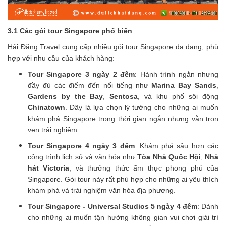
3.1 Các gói tour Singapore phổ biến
Hải Đăng Travel cung cấp nhiều gói tour Singapore đa dạng, phù
hợp với nhu cầu của khách hàng:
Tour Singapore 3 ngày 2 đêm
: Hành trình ngắn nhưng
đầy đủ các điểm đến nổi tiếng như
Marina Bay Sands
,
Gardens by the Bay
,
Sentosa
, và khu phố sôi động
Chinatown
. Đây là lựa chọn lý tưởng cho những ai muốn
khám phá Singapore trong thời gian ngắn nhưng vẫn trọn
vẹn trải nghiệm.
Tour Singapore 4 ngày 3 đêm
: Khám phá sâu hơn các
công trình lịch sử và văn hóa như
Tòa Nhà Quốc Hội
,
Nhà
hát Victoria
, và thưởng thức ẩm thực phong phú của
Singapore. Gói tour này rất phù hợp cho những ai yêu thích
khám phá và trải nghiệm văn hóa địa phương.
Tour Singapore - Universal Studios 5 ngày 4 đêm
: Dành
cho những ai muốn tận hưởng không gian vui chơi giải trí