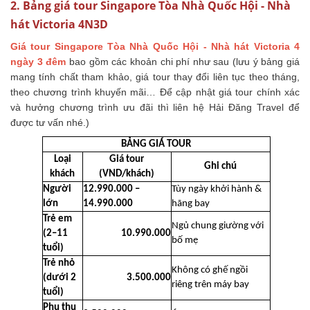
2. Bảng giá tour Singapore Tòa Nhà Quốc Hội - Nhà
hát Victoria 4N3D
Giá tour Singapore Tòa Nhà Quốc Hội - Nhà hát Victoria 4
ngày 3 đêm
bao gồm các khoản chi phí như sau (lưu ý bảng giá
mang tính chất tham khảo, giá tour thay đổi liên tục theo tháng,
theo chương trình khuyến mãi… Để cập nhật giá tour chính xác
và hưởng chương trình ưu đãi thì liên hệ Hải Đăng Travel để
được tư vấn nhé.)
BẢNG GIÁ TOUR
Loại
Giá tour
Ghi chú
khách
(VND/khách)
Người
12.990.000 –
Tùy ngày khởi hành &
lớn
14.990.000
hãng bay
Trẻ em
Ngủ chung giường với
(2–11
10.990.000
bố mẹ
tuổi)
Trẻ nhỏ
Không có ghế ngồi
(dưới 2
3.500.000
riêng trên máy bay
tuổi)
Phụ thu