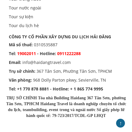
Tour nước ngoài
Tour sự kiện
Tour du lịch hè
CÔNG TY CỔ PHẦN XÂY DỰNG DU LỊCH HẢI ĐĂNG
Mã số thuế:
0310535887
Tel:
19002011
- Hotline:
0911222288
Email:
info@haidangtravel.com
Trụ sở chính:
367 Tân Sơn, Phường Tân Sơn, TPHCM
Văn phòng:
968 Dolly Parton pkwy, Sevierville, TN
Tel:
+1 770 878 8881
- Hotline:
+ 1 865 774 9995
TRỤ SỞ CHÍNH Tòa nhà Building Haidang 367 Tân Sơn, phường
Tân Sơn, TPHCM Haidang Travel là doanh nghiệp chuyên tổ chức
du lịch, teambuilding, event trong và ngoài nước Số giấy phép lữ
hành quốc tế: 79-723/2017/TCDL-GP LHQT
↑