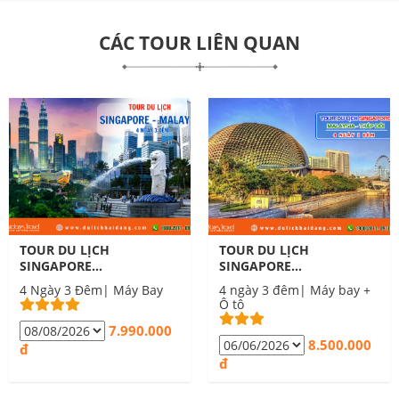
CÁC TOUR LIÊN QUAN
TOUR DU LỊCH
TOUR DU LỊCH
SINGAPORE
SINGAPORE
MALAYSIA 4 NGÀY 3
MALAYSIA THÁP ĐÔI
4 Ngày 3 Đêm| Máy Bay
4 ngày 3 đêm| Máy bay +
ĐÊM
TWIN TOWERS 4
Ô tô
NGÀY 3 ĐÊM
7.990.000
8.500.000
đ
đ