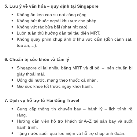
5. Lưu ý về văn hóa – quy định tại Singapore
Không ăn kẹo cao su nơi công cộng.
Không hút thuốc ngoài khu vực cho phép.
Không vứt rác bừa bãi (phạt rất cao).
Luôn tuân thủ hướng dẫn tại tàu điện MRT.
Không quay phim chụp ảnh ở khu vực cấm (đồn cảnh sát,
tòa án,…).
6. Chuẩn bị sức khỏe và tâm lý
Singapore đi lại nhiều bằng MRT và đi bộ → nên chuẩn bị
giày thoải mái.
Uống đủ nước, mang theo thuốc cá nhân.
Giữ sức khỏe tốt trước ngày khởi hành.
7. Dịch vụ hỗ trợ từ Hải Đăng Travel
Cung cấp thông tin chuyến bay – hành lý – lịch trình rõ
ràng.
Hướng dẫn viên hỗ trợ khách từ A–Z tại sân bay và suốt
hành trình.
Tặng nước suối, quà lưu niệm và hỗ trợ chụp ảnh đoàn.