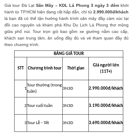
Giá tour Đà Lạt
Săn Mây – KDL Lá Phong 3 ngày 3 đêm
khởi
hành từ TP.HCM hiện đang rất hấp dẫn, chỉ từ
2.990.000đ/khách
là bạn đã có thể tận hưởng hành trình săn mây đầy cảm xúc tại
đồi cao nguyên và khám phá Khu Du Lịch Lá Phong thơ mộng
giữa phố núi. Tour trọn gói bao gồm xe giường nằm cao cấp,
khách sạn trung tâm, ăn uống đầy đủ và vé tham quan đầy đủ
theo chương trình.
BẢNG GIÁ TOUR
Giá người lớn
STT
Chương trình tour
Thời gian
(11T+)
Tour thường (trong
1
3N3D
2.990.000đ/khách
tuần)
2
Tour cuối tuần
3N3D
3.190.000đ/khách
3
Tour Lễ – Tết
3N3D
3.690.000đ/khách