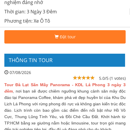
nghiệm đáng nhớ
Thời gian: 3 Ngày 3 Đêm
Phương tiện: Xe Ô Tô
Đặt tour
THÔNG TIN TOUR
07/08/2026
5.0/5 (1 votes)
Tour Đà Lạt Săn Mây Panorama - KDL Lá Phong 3 ngày 3
đêm
, nơi bạn sẽ được chiêm ngưỡng khung cảnh săn mây độc
đáo tại Panorama Coffee, khám phá vẻ đẹp huyền bí của Khu Du
Lịch Lá Phong với rừng phong đỏ rực và không gian kiến trúc độc
đáo. Lịch trình còn bao gồm các điểm đến nổi bật như Hồ Vô
Cực, Thung Lũng Tình Yêu, và Đồi Chè Cầu Đất. Khởi hành từ
TP.HCM bằng xe giường nằm hoặc limousine, tour trọn gói mang
đến trải nghiệm tiện lợi, đầy đủ và đáng nhớ cho du khách.