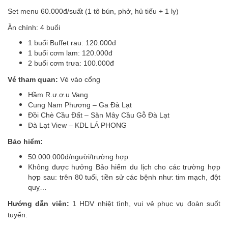
Set menu 60.000đ/suất (1 tô bún, phở, hủ tiếu + 1 ly)
Ăn chính: 4 buổi
1 buổi Buffet rau: 120.000đ
1 buổi cơm lam: 120.000đ
2 buổi cơm trưa: 100.000đ
Vé tham quan:
Vé vào cổng
Hầm R.ư.ợ.u Vang
Cung Nam Phương – Ga Đà Lạt
Đồi Chè Cầu Đất – Săn Mây Cầu Gỗ Đà Lạt
Đà Lạt View – KDL LÁ PHONG
Bảo hiểm:
50.000.000đ/người/trường hợp
Không được hưởng Bảo hiểm du lịch cho các trường hợp
hợp sau: trên 80 tuổi, tiền sử các bệnh như: tim mạch, đột
quỵ…
Hướng dẫn viên:
1 HDV nhiệt tình, vui vẻ phục vụ đoàn suốt
tuyến.