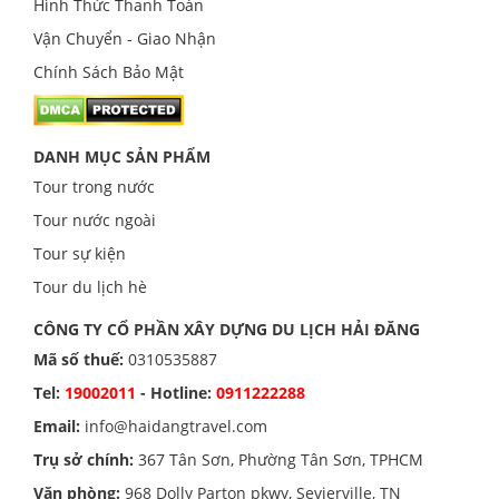
Hình Thức Thanh Toán
Vận Chuyển - Giao Nhận
Chính Sách Bảo Mật
DANH MỤC SẢN PHẨM
Tour trong nước
Tour nước ngoài
Tour sự kiện
Tour du lịch hè
CÔNG TY CỔ PHẦN XÂY DỰNG DU LỊCH HẢI ĐĂNG
Mã số thuế:
0310535887
Tel:
19002011
- Hotline:
0911222288
Email:
info@haidangtravel.com
Trụ sở chính:
367 Tân Sơn, Phường Tân Sơn, TPHCM
Văn phòng:
968 Dolly Parton pkwy, Sevierville, TN