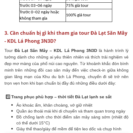
Trước 03–06 ngày
75% giá tour
Trước 0–02 ngày hoặc
100% giá tour
không tham gia
3. Cần chuẩn bị gì khi tham gia tour Đà Lạt Săn Mây
- KDL Lá Phong 3N3D?
Tour
Đà Lạt Săn Mây – KDL Lá Phong 3N3D
là hành trình lý
tưởng dành cho những ai yêu thiên nhiên và thích trải nghiệm vẻ
đẹp mơ màng của phố núi cao nguyên. Từ khoảnh khắc đón bình
minh trên những đồi cao săn mây đến việc check-in giữa không
gian lãng mạn của Khu du lịch Lá Phong, chuyến đi sẽ trở nên
trọn vẹn hơn khi bạn chuẩn bị đầy đủ những điều dưới đây:
1️⃣ Trang phục phù hợp – thời tiết Đà Lạt lạnh se sắt
Áo khoác ấm, khăn choàng, vớ giữ nhiệt
Quần áo thoải mái khi di chuyển và tham quan trong ngày
Đồ chống lạnh cho thời điểm săn mây sáng sớm (nhiệt độ
có thể dưới 15°C)
Giày thể thao/giày đế mềm để tiện leo dốc và chụp hình