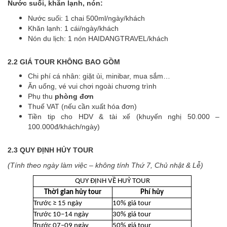
Nước suối, khăn lạnh, nón:
Nước suối: 1 chai 500ml/ngày/khách
Khăn lạnh: 1 cái/ngày/khách
Nón du lịch: 1 nón HAIDANGTRAVEL/khách
2.2 GIÁ TOUR KHÔNG BAO GỒM
Chi phí cá nhân: giặt ủi, minibar, mua sắm…
Ăn uống, vé vui chơi ngoài chương trình
Phụ thu
phòng đơn
Thuế VAT (nếu cần xuất hóa đơn)
Tiền tip cho HDV & tài xế (khuyến nghị 50.000 –
100.000đ/khách/ngày)
2.3 QUY ĐỊNH HỦY TOUR
(Tính theo ngày làm việc – không tính Thứ 7, Chủ nhật & Lễ)
QUY ĐỊNH VỀ HUỶ TOUR
Thời gian hủy tour
Phí hủy
Trước ≥ 15 ngày
10% giá tour
Trước 10–14 ngày
30% giá tour
Trước 07–09 ngày
50% giá tour