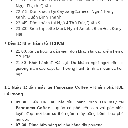
Ngọc Thạch, Quận 1
22h15: Đón khách tại Cây xăngComeco, Ngã 4 Hàng
Xanh, Quận Bình Thạnh
22h45: Đón khách tại Ngã 4 Thủ Đức,Quận 9
23h00: Siêu thị Lotte Mart, Ngã 4 Amata, BiênHòa, Đồng
Nai
+ Đêm 1: Khởi hành từ TP.HCM
21:00: Xe và hướng dẫn viên đón khách tại các điểm hẹn ở
TP.HCM.
21:30: Khởi hành đi Đà Lạt. Du khách nghỉ ngơi trên xe
giường nằm cao cấp, tận hưởng hành trình an toàn và tiện
nghi.
1.1 Ngày 1: Săn mây tại Panorama Coffee – Khám phá KDL
Lá Phong
05:30:
Đến Đà Lạt, bắt đầu hành trình săn mây tại
Panorama Coffee
– quán cà phê trên cao với góc nhìn
tuyệt đẹp, nơi bạn có thể ngắm mây bồng bềnh bao phủ
núi đồi.
07:30:
Dùng bữa sáng tại nhà hàng địa phương.