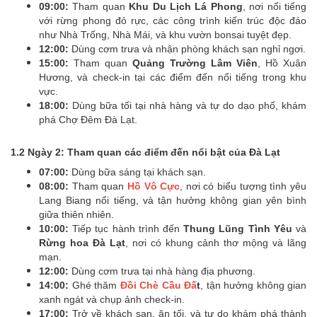
09:00:
Tham quan
Khu Du Lịch Lá Phong
, nơi nổi tiếng
với rừng phong đỏ rực, các công trình kiến trúc độc đáo
như Nhà Trống, Nhà Mái, và khu vườn bonsai tuyệt đẹp.
12:00:
Dùng cơm trưa và nhận phòng khách sạn nghỉ ngơi.
15:00:
Tham quan
Quảng Trường Lâm Viên
, Hồ Xuân
Hương, và check-in tại các điểm đến nổi tiếng trong khu
vực.
18:00:
Dùng bữa tối tại nhà hàng và tự do dạo phố, khám
phá Chợ Đêm Đà Lạt.
1.2 Ngày 2: Tham quan các điểm đến nổi bật của Đà Lạt
07:00:
Dùng bữa sáng tại khách sạn.
08:00:
Tham quan
Hồ Vô Cực
, nơi có biểu tượng tình yêu
Lang Biang nổi tiếng, và tận hưởng không gian yên bình
giữa thiên nhiên.
10:00:
Tiếp tục hành trình đến
Thung Lũng Tình Yêu
và
Rừng hoa Đà Lạt
, nơi có khung cảnh thơ mộng và lãng
mạn.
12:00:
Dùng cơm trưa tại nhà hàng địa phương.
14:00:
Ghé thăm
Đồi Chè Cầu Đấ
t
, tận hưởng không gian
xanh ngát và chụp ảnh check-in.
17:00:
Trở về khách sạn, ăn tối, và tự do khám phá thành