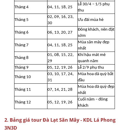
Lễ 30/4 – 1/5 phụ
Tháng 4
04, 11, 18, 25
thu
02, 09, 16, 23,
Tháng 5
Ưu đãi mùa hè
30
Đông khách, nên đặt
Tháng 6
06, 13, 20, 27
sớm
Mùa săn mây đẹp
Tháng 7
04, 11, 18, 25
nhất
01, 08, 15, 22,
Khí hậu mát mẻ
Tháng 8
29
quanh năm
Tháng 9
05, 12, 19, 26
Lễ 2/9 phụ thu
03, 10, 17, 24,
Mùa hoa dã quỳ bắt
Tháng 10
31
đầu
Mùa hoa dã quỳ đẹp
Tháng 11
07, 14, 21, 28
nhất
Cuối năm – đông
Tháng 12
05, 12, 19, 26
khách
2. Bảng giá tour Đà Lạt Săn Mây - KDL Lá Phong
3N3D