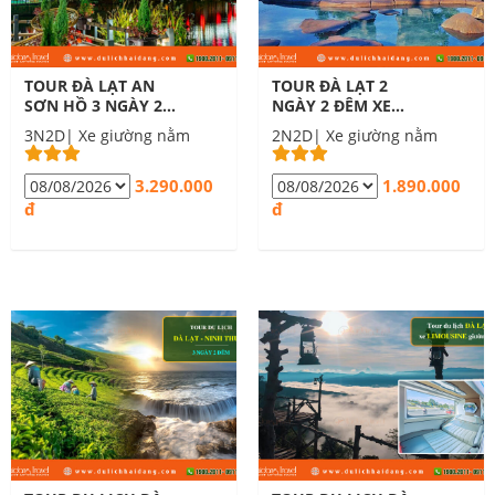
TOUR ĐÀ LẠT AN
TOUR ĐÀ LẠT 2
SƠN HỒ 3 NGÀY 2
NGÀY 2 ĐÊM XE
ĐÊM
GIƯỜNG NẰM
3N2D| Xe giường nằm
2N2D| Xe giường nằm
3.290.000
1.890.000
đ
đ