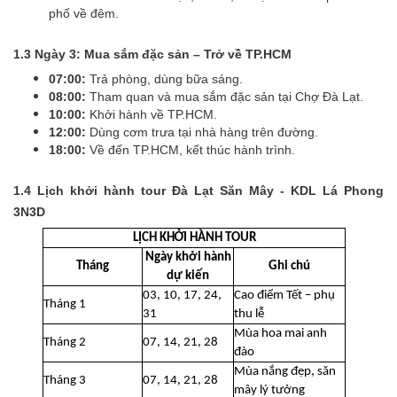
phố về đêm.
1.3 Ngày 3: Mua sắm đặc sản – Trở về TP.HCM
07:00:
Trả phòng, dùng bữa sáng.
08:00:
Tham quan và mua sắm đặc sản tại Chợ Đà Lạt.
10:00:
Khởi hành về TP.HCM.
12:00:
Dùng cơm trưa tại nhà hàng trên đường.
18:00:
Về đến TP.HCM, kết thúc hành trình.
1.4 Lịch khởi hành tour Đà Lạt Săn Mây - KDL Lá Phong
3N3D
LỊCH KHỞI HÀNH TOUR
Ngày khởi hành
Tháng
Ghi chú
dự kiến
03, 10, 17, 24,
Cao điểm Tết – phụ
Tháng 1
31
thu lễ
Mùa hoa mai anh
Tháng 2
07, 14, 21, 28
đào
Mùa nắng đẹp, săn
Tháng 3
07, 14, 21, 28
mây lý tưởng