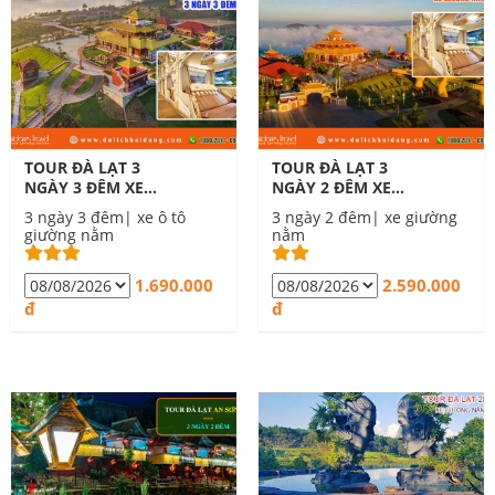
TOUR ĐÀ LẠT 3
TOUR ĐÀ LẠT 3
NGÀY 3 ĐÊM XE
NGÀY 2 ĐÊM XE
GIƯỜNG NẰM
GIƯỜNG NẰM
3 ngày 3 đêm| xe ô tô
3 ngày 2 đêm| xe giường
giường nằm
nằm
1.690.000
2.590.000
đ
đ