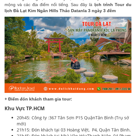
mộng và các địa điểm nổi tiếng. Sau đây là l
ịch trình Tour du
lịch Đà Lạt Kim Ngân Hills Thác Datanla 3 ngày 3 đêm
+ Điểm đón khách tham gia tour:
Khu Vực TP.HCM
20h45: Công ty :367 Tân Sơn P15 QuậnTân Bình (Trụ sớ
mới)
21h15: Đón khách tại 03 Hoàng Việt, P4, Quận Tân Bình.
21h45: Đón khách tại Nhà Văn HóaThanh Niên, 04 Phạm