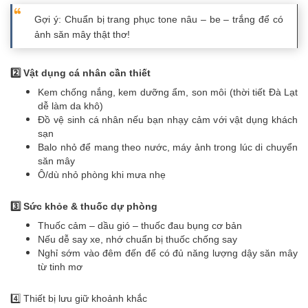
Gợi ý: Chuẩn bị trang phục tone nâu – be – trắng để có
ảnh săn mây thật thơ!
2️⃣ Vật dụng cá nhân cần thiết
Kem chống nắng, kem dưỡng ẩm, son môi (thời tiết Đà Lạt
dễ làm da khô)
Đồ vệ sinh cá nhân nếu bạn nhạy cảm với vật dụng khách
sạn
Balo nhỏ để mang theo nước, máy ảnh trong lúc di chuyển
săn mây
Ô/dù nhỏ phòng khi mưa nhẹ
3️⃣ Sức khỏe & thuốc dự phòng
Thuốc cảm – dầu gió – thuốc đau bụng cơ bản
Nếu dễ say xe, nhớ chuẩn bị thuốc chống say
Nghỉ sớm vào đêm đến để có đủ năng lượng dậy săn mây
từ tinh mơ
4️⃣ Thiết bị lưu giữ khoảnh khắc