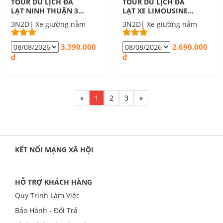
TOUR DU LỊCH ĐÀ
TOUR DU LỊCH ĐÀ
LẠT NINH THUẬN 3
LẠT XE LIMOUSINE
NGÀY 2 ĐÊM
GIƯỜNG ĐÔI
3N2D| Xe giường nằm
3N2D| Xe giường nằm
3.390.000
2.690.000
đ
đ
«
1
2
3
»
KẾT NỐI MẠNG XÃ HỘI
HỖ TRỢ KHÁCH HÀNG
Quy Trình Làm Việc
Bảo Hành - Đổi Trả