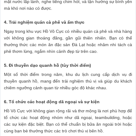
mặt nước lấp lánh, nghe tiếng chim hót, và tận hưởng sự bình yên
mà khó nơi nào có được.
4. Trải nghiệm quán cà phê và ẩm thực
Ngay trong khu vực Hồ Vô Cực có nhiều quán cà phê và nhà hàng
với không gian thoáng đãng, gần gũi thiên nhiên. Bạn có thể
thưởng thức các món ăn đặc sản Đà Lạt hoặc nhâm nhi tách cà
phê thơm lừng, ngắm nhìn cảnh đẹp từ trên cao.
5. Đi thuyền dạo quanh hồ (tùy thời điểm)
Một số thời điểm trong năm, khu du lịch cung cấp dịch vụ đi
thuyền quanh hồ, mang đến trải nghiệm thú vị và giúp du khách
chiêm ngưỡng cảnh quan từ nhiều góc độ khác nhau.
6. Tổ chức các hoạt động dã ngoại và sự kiện
Hồ Vô Cực với không gian rộng rãi và thơ mộng là nơi phù hợp để
tổ chức các hoạt động nhóm như dã ngoại, teambuilding, hoặc
các sự kiện đặc biệt. Bạn có thể chuẩn bị bữa ăn ngoài trời hoặc
cùng bạn bè thưởng thức các trò chơi thú vị bên hồ.