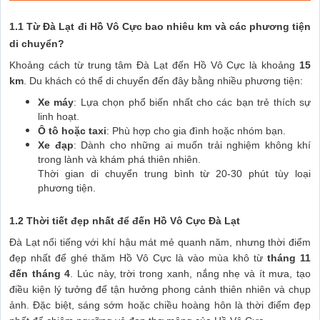
1.1 Từ Đà Lạt đi Hồ Vô Cực bao nhiêu km và các phương tiện
di chuyển?
Khoảng cách từ trung tâm Đà Lạt đến Hồ Vô Cực là khoảng
15
km
. Du khách có thể di chuyển đến đây bằng nhiều phương tiện:
Xe máy
: Lựa chọn phổ biến nhất cho các bạn trẻ thích sự
linh hoạt.
Ô tô hoặc taxi
: Phù hợp cho gia đình hoặc nhóm bạn.
Xe đạp
: Dành cho những ai muốn trải nghiệm không khí
trong lành và khám phá thiên nhiên.
Thời gian di chuyển trung bình từ 20-30 phút tùy loại
phương tiện.
1.2 Thời tiết đẹp nhất để đến Hồ Vô Cực Đà Lạt
Đà Lạt nổi tiếng với khí hậu mát mẻ quanh năm, nhưng thời điểm
đẹp nhất để ghé thăm Hồ Vô Cực là vào mùa khô từ
tháng 11
đến tháng 4
. Lúc này, trời trong xanh, nắng nhẹ và ít mưa, tạo
điều kiện lý tưởng để tận hưởng phong cảnh thiên nhiên và chụp
ảnh. Đặc biệt, sáng sớm hoặc chiều hoàng hôn là thời điểm đẹp