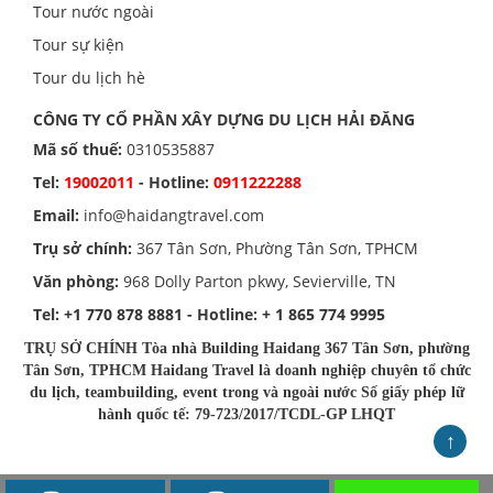
Tour nước ngoài
Tour sự kiện
Tour du lịch hè
CÔNG TY CỔ PHẦN XÂY DỰNG DU LỊCH HẢI ĐĂNG
Mã số thuế:
0310535887
Tel:
19002011
- Hotline:
0911222288
Email:
info@haidangtravel.com
Trụ sở chính:
367 Tân Sơn, Phường Tân Sơn, TPHCM
Văn phòng:
968 Dolly Parton pkwy, Sevierville, TN
Tel:
+1 770 878 8881
- Hotline:
+ 1 865 774 9995
TRỤ SỞ CHÍNH Tòa nhà Building Haidang 367 Tân Sơn, phường
Tân Sơn, TPHCM Haidang Travel là doanh nghiệp chuyên tổ chức
du lịch, teambuilding, event trong và ngoài nước Số giấy phép lữ
hành quốc tế: 79-723/2017/TCDL-GP LHQT
↑