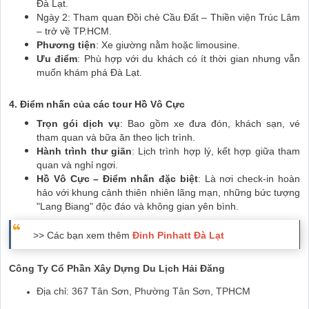
Đà Lạt.
Ngày 2: Tham quan Đồi chè Cầu Đất – Thiền viện Trúc Lâm
– trở về TP.HCM.
Phương tiện
: Xe giường nằm hoặc limousine.
Ưu điểm
: Phù hợp với du khách có ít thời gian nhưng vẫn
muốn khám phá Đà Lạt.
4. Điểm nhấn của các tour Hồ Vô Cực
Trọn gói dịch vụ
: Bao gồm xe đưa đón, khách sạn, vé
tham quan và bữa ăn theo lịch trình.
Hành trình thư giãn
: Lịch trình hợp lý, kết hợp giữa tham
quan và nghỉ ngơi.
Hồ Vô Cực – Điểm nhấn đặc biệt
: Là nơi check-in hoàn
hảo với khung cảnh thiên nhiên lãng mạn, những bức tượng
"Lang Biang" độc đáo và không gian yên bình.
>> Các bạn xem thêm
Đỉnh Pinhatt Đà Lạt
Công Ty Cổ Phần Xây Dựng Du Lịch Hải Đăng
Địa chỉ: 367 Tân Sơn, Phường Tân Sơn, TPHCM