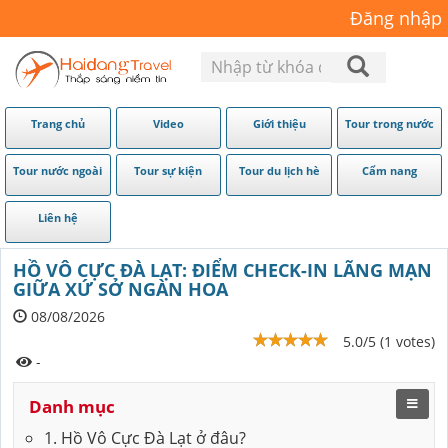
Đăng nhập
Trang chủ
Video
Giới thiệu
Tour trong nước
Tour nước ngoài
Tour sự kiện
Tour du lịch hè
Cẩm nang
Liên hệ
HỒ VÔ CỰC ĐÀ LẠT: ĐIỂM CHECK-IN LÃNG MẠN
GIỮA XỨ SỞ NGÀN HOA
08/08/2026
5.0/5 (1 votes)
-
Danh mục
1. Hồ Vô Cực Đà Lạt ở đâu?