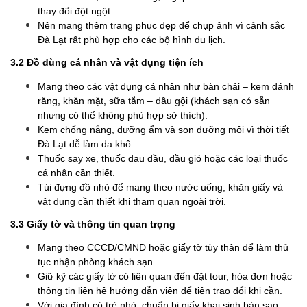
thay đổi đột ngột.
Nên mang thêm trang phục đẹp để chụp ảnh vì cảnh sắc
Đà Lạt rất phù hợp cho các bộ hình du lịch.
3.2 Đồ dùng cá nhân và vật dụng tiện ích
Mang theo các vật dụng cá nhân như bàn chải – kem đánh
răng, khăn mặt, sữa tắm – dầu gội (khách sạn có sẵn
nhưng có thể không phù hợp sở thích).
Kem chống nắng, dưỡng ẩm và son dưỡng môi vì thời tiết
Đà Lạt dễ làm da khô.
Thuốc say xe, thuốc đau đầu, dầu gió hoặc các loại thuốc
cá nhân cần thiết.
Túi đựng đồ nhỏ để mang theo nước uống, khăn giấy và
vật dụng cần thiết khi tham quan ngoài trời.
3.3 Giấy tờ và thông tin quan trọng
Mang theo CCCD/CMND hoặc giấy tờ tùy thân để làm thủ
tục nhận phòng khách sạn.
Giữ kỹ các giấy tờ có liên quan đến đặt tour, hóa đơn hoặc
thông tin liên hệ hướng dẫn viên để tiện trao đổi khi cần.
Với gia đình có trẻ nhỏ: chuẩn bị giấy khai sinh bản sao