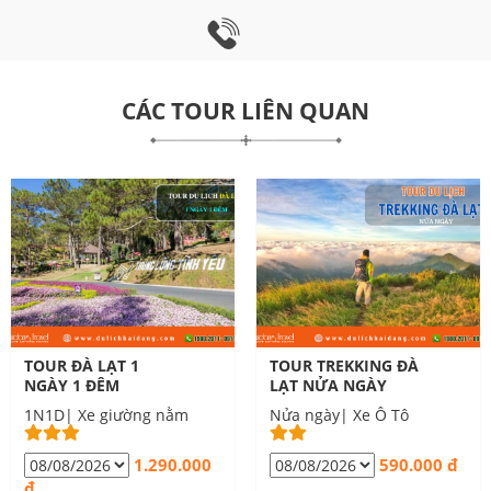
CÁC TOUR LIÊN QUAN
TOUR ĐÀ LẠT 1
TOUR TREKKING ĐÀ
NGÀY 1 ĐÊM
LẠT NỬA NGÀY
1N1D| Xe giường nằm
Nửa ngày| Xe Ô Tô
1.290.000
590.000 đ
đ