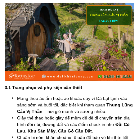
3.1 Trang phục và phụ kiện cần thiết
Mang theo áo ấm hoặc áo khoác dày vì Đà Lạt lạnh vào
sáng sớm và buổi tối, đặc biệt khi tham quan
Thung Lũng
Các Vị Thần
– nơi gió mạnh và sương nhiều.
Giày thể thao hoặc giày đế mềm để dễ di chuyển trên địa
hình đồi núi, đường đất và các điểm check in như
Đồi Cỏ
Lau
,
Khu Săn Mây
,
Cầu Gỗ Cầu Đất
.
Chuẩn bị nón, khăn choàng, ô gấp để bảo vệ khi thời tiết