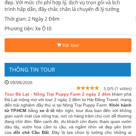
đẹp. Với mức chi phí hợp lý, dịch vụ trọn gói và lịch
trình hấp dẫn, đây chắc chắn là chuyến đi lý tưởng
Thời gian: 2 Ngày 2 Đêm
Phương tiện: Xe Ô tô
Đặt tour
THÔNG TIN TOUR
09/08/2026
5.0/5 (1 votes)
Tour Đà Lạt - Nông Trại Puppy Farm 2 ngày 2 đêm
khám phá
Đà Lạt mộng mơ với tour 2 ngày 2 đêm từ Hải Đăng Travel, mang
đến trải nghiệm đầy thú vị tại Nông Trại Puppy Farm.
Khởi hành
từ TP.HCM
bằng
xe ô tô
tiện nghi, tour đưa bạn đến với không
gian xanh mát của nông trại, nơi có hàng trăm chú cún dễ thương
đang chờ đón. Bên cạnh đó, du khách còn được tham quan vườn
dâu tây, vườn hoa cẩm tú cầu, và ngắm nhìn vẻ đẹp yên bình
của
đồi chè Cầu Đất
. Đây là lựa chọn lý tưởng cho những ai