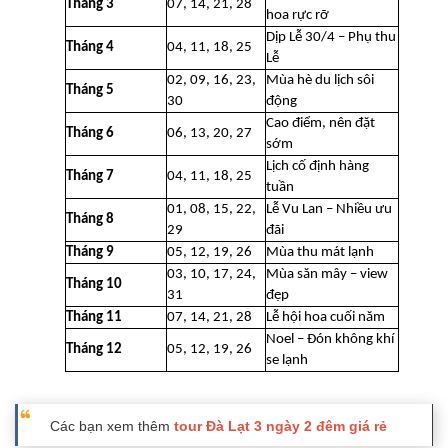
Tháng 3
07, 14, 21, 28
hoa rực rỡ
Dịp Lễ 30/4 – Phụ thu
Tháng 4
04, 11, 18, 25
Lễ
02, 09, 16, 23,
Mùa hè du lịch sôi
Tháng 5
30
động
Cao điểm, nên đặt
Tháng 6
06, 13, 20, 27
sớm
Lịch cố định hàng
Tháng 7
04, 11, 18, 25
tuần
01, 08, 15, 22,
Lễ Vu Lan – Nhiều ưu
Tháng 8
29
đãi
Tháng 9
05, 12, 19, 26
Mùa thu mát lạnh
03, 10, 17, 24,
Mùa săn mây – view
Tháng 10
31
đẹp
Tháng 11
07, 14, 21, 28
Lễ hội hoa cuối năm
Noel – Đón không khí
Tháng 12
05, 12, 19, 26
se lạnh
Các bạn xem thêm
tour Đà Lạt 3 ngày 2 đêm giá rẻ