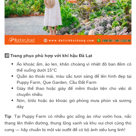
1️⃣ Trang phục phù hợp với khí hậu Đà Lạt
Áo khoác ấm, áo len, khăn choàng vì nhiệt độ ban đêm có
thể xuống dưới 15°C
Quần áo thoải mái, màu sắc tươi sáng để lên hình đẹp tại
Puppy Farm, Que Garden, Cầu Đất Farm
Giày thể thao hoặc giày đế mềm thuận tiện cho việc di
chuyển nhiều
Nón, ô/dù hoặc áo khoác gió phòng mưa phùn và sương
dày
Tip
: Tại Puppy Farm có nhiều góc sống ảo như vườn hoa, nấc
thang lên thiên đường, thung lũng xanh và khu vui chơi cùng thú
cưng — hãy chuẩn bị một vài outfit để có bộ ảnh siêu lung linh!