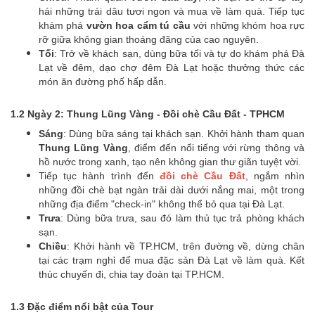
hái những trái dâu tươi ngon và mua về làm quà. Tiếp tục
khám phá
vườn hoa cẩm tú cầu
với những khóm hoa rực
rỡ giữa không gian thoáng đãng của cao nguyên.
Tối
: Trở về khách sạn, dùng bữa tối và tự do khám phá Đà
Lạt về đêm, dạo chợ đêm Đà Lạt hoặc thưởng thức các
món ăn đường phố hấp dẫn.
1.2 Ngày 2: Thung Lũng Vàng - Đồi chè Cầu Đất - TPHCM
Sáng
: Dùng bữa sáng tại khách sạn. Khởi hành tham quan
Thung Lũng Vàng
, điểm đến nổi tiếng với rừng thông và
hồ nước trong xanh, tạo nên không gian thư giãn tuyệt vời.
Tiếp tục hành trình đến
đồi chè Cầu Đất
, ngắm nhìn
những đồi chè bạt ngàn trải dài dưới nắng mai, một trong
những địa điểm "check-in" không thể bỏ qua tại Đà Lạt.
Trưa
: Dùng bữa trưa, sau đó làm thủ tục trả phòng khách
sạn.
Chiều
: Khởi hành về TP.HCM, trên đường về, dừng chân
tại các trạm nghỉ để mua đặc sản Đà Lạt về làm quà. Kết
thúc chuyến đi, chia tay đoàn tại TP.HCM.
1.3 Đặc điểm nổi bật của Tour