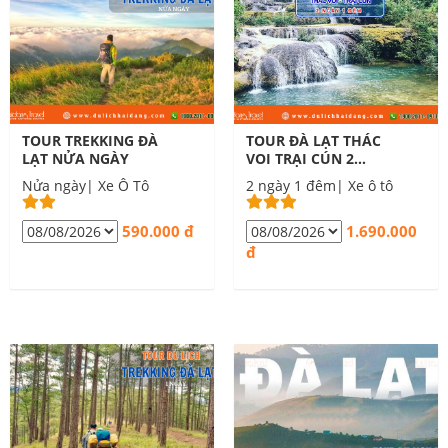
TOUR TREKKING ĐÀ
TOUR ĐÀ LẠT THÁC
LẠT NỬA NGÀY
VOI TRẠI CÚN 2
NGÀY 1 ĐÊM
Nửa ngày| Xe Ô Tô
2 ngày 1 đêm| Xe ô tô
590.000 đ
1.690.000
đ