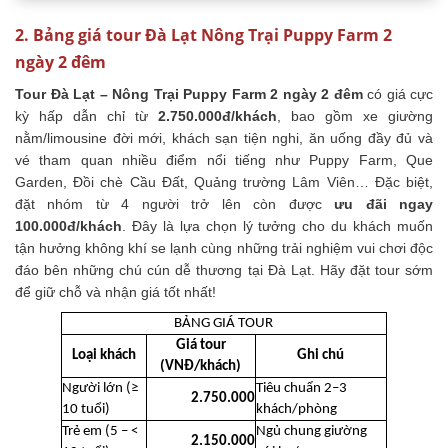
2. Bảng giá tour Đà Lạt Nông Trại Puppy Farm 2
ngày 2 đêm
Tour Đà Lạt – Nông Trại Puppy Farm 2 ngày 2 đêm
có giá cực
kỳ hấp dẫn chỉ từ
2.750.000đ/khách
, bao gồm xe giường
nằm/limousine đời mới, khách sạn tiện nghi, ăn uống đầy đủ và
vé tham quan nhiều điểm nổi tiếng như Puppy Farm, Que
Garden, Đồi chè Cầu Đất, Quảng trường Lâm Viên… Đặc biệt,
đặt nhóm từ 4 người trở lên còn được
ưu đãi ngay
100.000đ/khách
. Đây là lựa chọn lý tưởng cho du khách muốn
tận hưởng không khí se lạnh cùng những trải nghiệm vui chơi độc
đáo bên những chú cún dễ thương tại Đà Lạt. Hãy đặt tour sớm
để giữ chỗ và nhận giá tốt nhất!
BẢNG GIÁ TOUR
Giá tour
Loại khách
Ghi chú
(VNĐ/khách)
Người lớn (≥
Tiêu chuẩn 2–3
2.750.000
10 tuổi)
khách/phòng
Trẻ em (5 – <
Ngủ chung giường
2.150.000