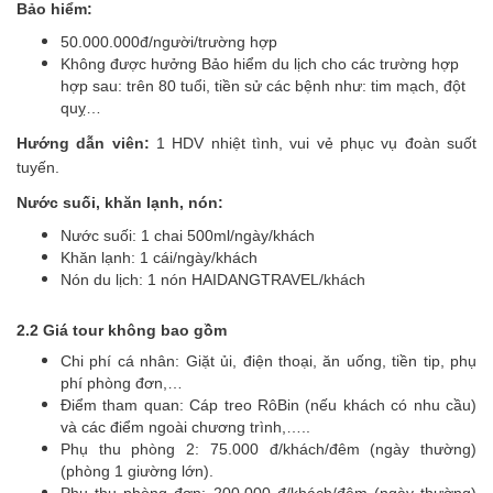
Bảo hiểm:
50.000.000đ/người/trường hợp
Không được hưởng Bảo hiểm du lịch cho các trường hợp
hợp sau: trên 80 tuổi, tiền sử các bệnh như: tim mạch, đột
quỵ…
Hướng dẫn viên:
1 HDV nhiệt tình, vui vẻ phục vụ đoàn suốt
tuyến.
Nước suối, khăn lạnh, nón:
Nước suối: 1 chai 500ml/ngày/khách
Khăn lạnh: 1 cái/ngày/khách
Nón du lịch: 1 nón HAIDANGTRAVEL/khách
2.2 Giá tour không bao gồm
Chi phí cá nhân: Giặt ủi, điện thoại, ăn uống, tiền tip, phụ
phí phòng đơn,…
Điểm tham quan: Cáp treo RôBin (nếu khách có nhu cầu)
và các điểm ngoài chương trình,…..
Phụ thu phòng 2: 75.000 đ/khách/đêm (ngày thường)
(phòng 1 giường lớn).