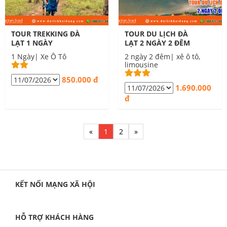
TOUR TREKKING ĐÀ
TOUR DU LỊCH ĐÀ
LẠT 1 NGÀY
LẠT 2 NGÀY 2 ĐÊM
1 Ngày| Xe Ô Tô
2 ngày 2 đêm| xê ô tô,
limousine
850.000 đ
1.690.000
đ
«
1
2
»
KẾT NỐI MẠNG XÃ HỘI
HỖ TRỢ KHÁCH HÀNG