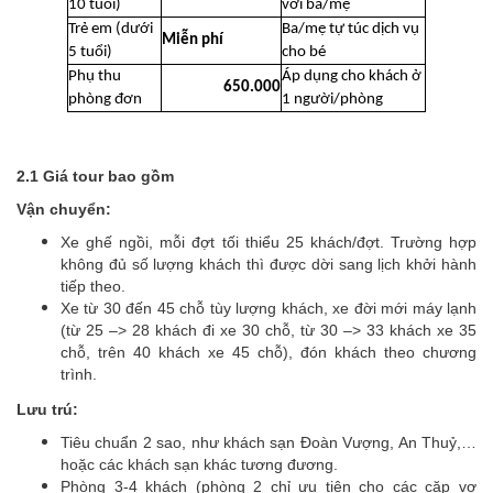
10 tuổi)
với ba/mẹ
Trẻ em (dưới
Ba/mẹ tự túc dịch vụ
Miễn phí
5 tuổi)
cho bé
Phụ thu
Áp dụng cho khách ở
650.000
phòng đơn
1 người/phòng
2.1 Giá tour bao gồm
Vận chuyển:
Xe ghế ngồi, mỗi đợt tối thiểu 25 khách/đợt. Trường hợp
không đủ số lượng khách thì được dời sang lịch khởi hành
tiếp theo.
Xe từ 30 đến 45 chỗ tùy lượng khách, xe đời mới máy lạnh
(từ 25 –> 28 khách đi xe 30 chỗ, từ 30 –> 33 khách xe 35
chỗ, trên 40 khách xe 45 chỗ), đón khách theo chương
trình.
Lưu trú:
Tiêu chuẩn 2 sao, như khách sạn Đoàn Vượng, An Thuỷ,…
hoặc các khách sạn khác tương đương.
Phòng 3-4 khách (phòng 2 chỉ ưu tiên cho các cặp vợ