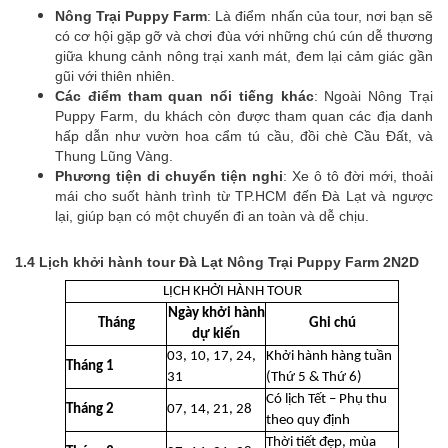
Nông Trại Puppy Farm
: Là điểm nhấn của tour, nơi bạn sẽ
có cơ hội gặp gỡ và chơi đùa với những chú cún dễ thương
giữa khung cảnh nông trại xanh mát, đem lại cảm giác gần
gũi với thiên nhiên.
Các điểm tham quan nổi tiếng khác
: Ngoài Nông Trại
Puppy Farm, du khách còn được tham quan các địa danh
hấp dẫn như vườn hoa cẩm tú cầu, đồi chè Cầu Đất, và
Thung Lũng Vàng.
Phương tiện di chuyển tiện nghi
: Xe ô tô đời mới, thoải
mái cho suốt hành trình từ TP.HCM đến Đà Lạt và ngược
lại, giúp bạn có một chuyến đi an toàn và dễ chịu.
1.4 Lịch khởi hành tour Đà Lạt Nông Trại Puppy Farm 2N2D
LỊCH KHỞI HÀNH TOUR
Ngày khởi hành
Tháng
Ghi chú
dự kiến
03, 10, 17, 24,
Khởi hành hàng tuần
Tháng 1
31
(Thứ 5 & Thứ 6)
Có lịch Tết – Phụ thu
Tháng 2
07, 14, 21, 28
theo quy định
Thời tiết đẹp, mùa