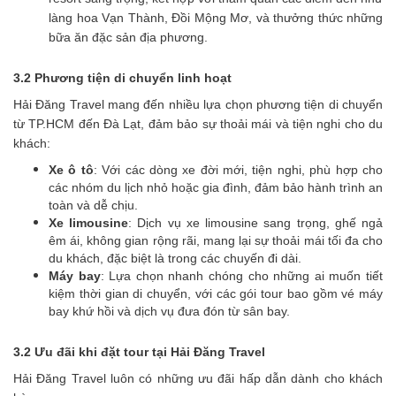
làng hoa Vạn Thành, Đồi Mộng Mơ, và thưởng thức những
bữa ăn đặc sản địa phương.
3.2 Phương tiện di chuyển linh hoạt
Hải Đăng Travel mang đến nhiều lựa chọn phương tiện di chuyển
từ TP.HCM đến Đà Lạt, đảm bảo sự thoải mái và tiện nghi cho du
khách:
Xe ô tô
: Với các dòng xe đời mới, tiện nghi, phù hợp cho
các nhóm du lịch nhỏ hoặc gia đình, đảm bảo hành trình an
toàn và dễ chịu.
Xe limousine
: Dịch vụ xe limousine sang trọng, ghế ngả
êm ái, không gian rộng rãi, mang lại sự thoải mái tối đa cho
du khách, đặc biệt là trong các chuyến đi dài.
Máy bay
: Lựa chọn nhanh chóng cho những ai muốn tiết
kiệm thời gian di chuyển, với các gói tour bao gồm vé máy
bay khứ hồi và dịch vụ đưa đón từ sân bay.
3.2 Ưu đãi khi đặt tour tại Hải Đăng Travel
Hải Đăng Travel luôn có những ưu đãi hấp dẫn dành cho khách