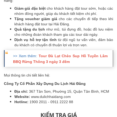
hàng:
Giảm giá đặc biệt
cho khách hàng đặt tour sớm, hoặc các
nhóm đông người, giúp du khách tiết kiệm chi phí.
Tặng voucher giảm giá
cho các chuyến đi tiếp theo khi
khách hàng đặt tour tại Hải Đăng.
Quà tặng du lịch
như mũ, túi đựng đồ, hoặc đồ lưu niệm
cho những đoàn khách tham gia các tour dài ngày.
Dịch vụ hỗ trợ tận tình
từ đội ngũ tư vấn viên, đảm bảo
du khách có chuyến đi thuận lợi và trọn vẹn.
>> Xem thêm:
Tour Đà Lạt Chèo Sup Hồ Tuyền Lâm
BBQ Rừng Thông 3 ngày 3 đêm
Mọi thông tin chi tiết liên hệ:
Công Ty Cổ Phần Xây Dựng Du Lịch Hải Đăng
Địa chỉ:
367 Tân Sơn, Phường 15, Quận Tân Bình, HCM
Website:
www.dulichhaidang.com
Hotline:
1900 2011 - 0911 2222 88
KIỂM TRA GIÁ