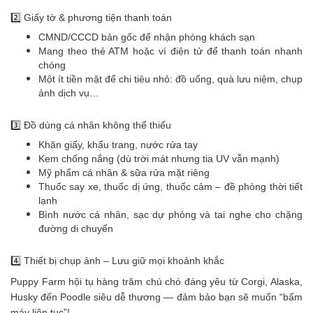
2️⃣ Giấy tờ & phương tiện thanh toán
CMND/CCCD bản gốc để nhận phòng khách sạn
Mang theo thẻ ATM hoặc ví điện tử để thanh toán nhanh
chóng
Một ít tiền mặt để chi tiêu nhỏ: đồ uống, quà lưu niệm, chụp
ảnh dịch vụ…
3️⃣ Đồ dùng cá nhân không thể thiếu
Khăn giấy, khẩu trang, nước rửa tay
Kem chống nắng (dù trời mát nhưng tia UV vẫn mạnh)
Mỹ phẩm cá nhân & sữa rửa mặt riêng
Thuốc say xe, thuốc dị ứng, thuốc cảm – đề phòng thời tiết
lạnh
Bình nước cá nhân, sạc dự phòng và tai nghe cho chặng
đường di chuyển
4️⃣ Thiết bị chụp ảnh – Lưu giữ mọi khoảnh khắc
Puppy Farm hội tụ hàng trăm chú chó đáng yêu từ Corgi, Alaska,
Husky đến Poodle siêu dễ thương — đảm bảo bạn sẽ muốn “bấm
máy liên tục”!