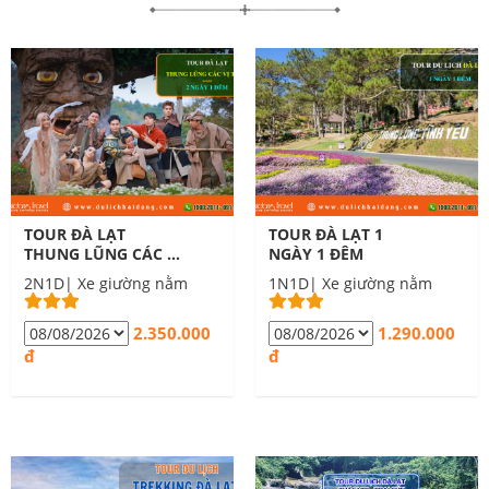
TOUR ĐÀ LẠT
TOUR ĐÀ LẠT 1
THUNG LŨNG CÁC VỊ
NGÀY 1 ĐÊM
THẦN 2 NGÀY 1 ĐÊM
2N1D| Xe giường nằm
1N1D| Xe giường nằm
2.350.000
1.290.000
đ
đ