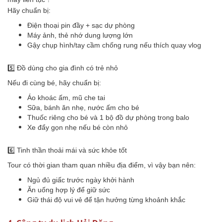
Hãy chuẩn bị:
Điện thoại pin đầy + sạc dự phòng
Máy ảnh, thẻ nhớ dung lượng lớn
Gậy chụp hình/tay cầm chống rung nếu thích quay vlog
5️⃣ Đồ dùng cho gia đình có trẻ nhỏ
Nếu đi cùng bé, hãy chuẩn bị:
Áo khoác ấm, mũ che tai
Sữa, bánh ăn nhẹ, nước ấm cho bé
Thuốc riêng cho bé và 1 bộ đồ dự phòng trong balo
Xe đẩy gọn nhẹ nếu bé còn nhỏ
6️⃣ Tinh thần thoải mái và sức khỏe tốt
Tour có thời gian tham quan nhiều địa điểm, vì vậy bạn nên:
Ngủ đủ giấc trước ngày khởi hành
Ăn uống hợp lý để giữ sức
Giữ thái độ vui vẻ để tận hưởng từng khoảnh khắc