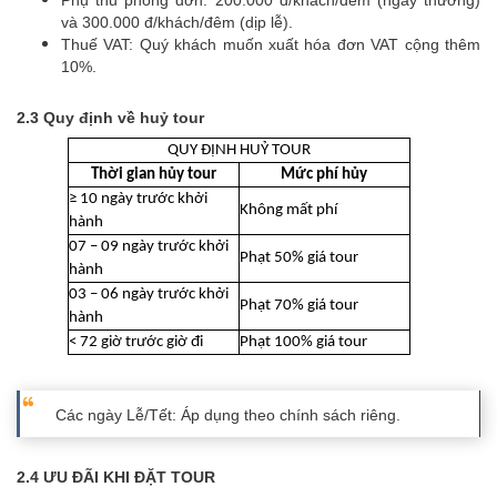
Phụ thu phòng đơn: 200.000 đ/khách/đêm (ngày thường)
và 300.000 đ/khách/đêm (dịp lễ).
Thuế VAT: Quý khách muốn xuất hóa đơn VAT cộng thêm
10%.
2.3 Quy định về huỷ tour
QUY ĐỊNH HUỶ TOUR
Thời gian hủy tour
Mức phí hủy
≥ 10 ngày trước khởi
Không mất phí
hành
07 – 09 ngày trước khởi
Phạt 50% giá tour
hành
03 – 06 ngày trước khởi
Phạt 70% giá tour
hành
< 72 giờ trước giờ đi
Phạt 100% giá tour
Các ngày Lễ/Tết: Áp dụng theo chính sách riêng.
2.4 ƯU ĐÃI KHI ĐẶT TOUR