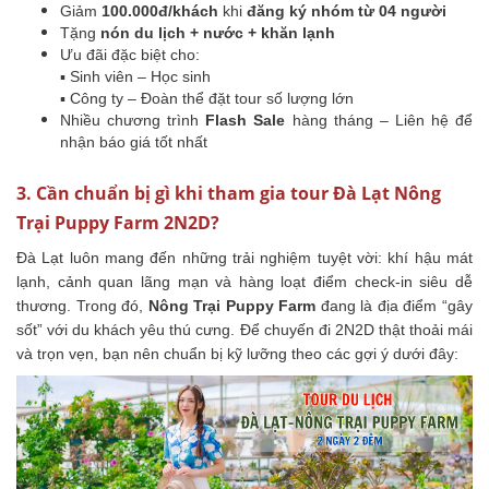
Giảm
100.000đ/khách
khi
đăng ký nhóm từ 04 người
Tặng
nón du lịch + nước + khăn lạnh
Ưu đãi đặc biệt cho:
▪ Sinh viên – Học sinh
▪ Công ty – Đoàn thể đặt tour số lượng lớn
Nhiều chương trình
Flash Sale
hàng tháng – Liên hệ để
nhận báo giá tốt nhất
3. Cần chuẩn bị gì khi tham gia tour Đà Lạt Nông
Trại Puppy Farm 2N2D?
Đà Lạt luôn mang đến những trải nghiệm tuyệt vời: khí hậu mát
lạnh, cảnh quan lãng mạn và hàng loạt điểm check-in siêu dễ
thương. Trong đó,
Nông Trại Puppy Farm
đang là địa điểm “gây
sốt” với du khách yêu thú cưng. Để chuyến đi 2N2D thật thoải mái
và trọn vẹn, bạn nên chuẩn bị kỹ lưỡng theo các gợi ý dưới đây: