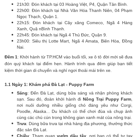
21h30: Đón khách tại 03 Hoàng Việt, P4, Quận Tân Bình.
22h00: Đón khách tại Nhà Văn Hóa Thanh Niên, 04 Phạm
Ngọc Thạch, Quận 1.
22h15: Đón khách tại Cây xăng Comeco, Ngã 4 Hàng
Xanh, Quậ nBình Thạnh.
22h45: Đón khách tại Ngã 4 Thủ Đức, Quận 9.
23h00: Siêu thị Lotte Mart, Ngã 4 Amata, Biên Hòa, Đồng
Nai.
Đêm 1
: Khởi hành từ TP.HCM vào buổi tối, xe ô tô đời mới sẽ đưa
đón quý khách tại điểm hẹn. Hành trình qua đêm giúp bạn tiết
kiệm thời gian di chuyển và nghỉ ngơi thoải mái trên xe.
1.1 Ngày 1: Khám phá Đà Lạt - Puppy Farm
Sáng
: Đến Đà Lạt, dùng bữa sáng và nhận phòng khách
sạn. Sau đó, đoàn khởi hành đi
Nông Trại Puppy Farm
,
nơi nuôi dưỡng nhiều giống chó đáng yêu như Corgi,
Poodle, Alaska... Du khách có thể chơi đùa và chụp ảnh
cùng các chú cún trong không gian xanh mát của nông trại.
Trưa
: Dùng bữa trưa tại nhà hàng địa phương, thưởng thức
đặc sản Đà Lạt.
Chiều
: Tham quan
vườn dâu tây
, nơi bạn có thể tự tay