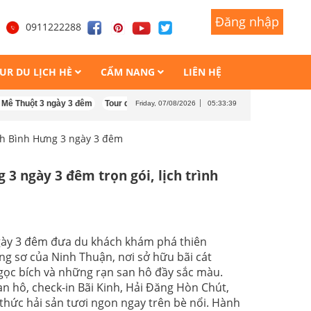
Đăng nhập
Đăng nhập
1
0911222288
UR DU LỊCH HÈ
CẨM NANG
LIÊN HỆ
 3 ngày 3 đêm
Tour du lịch Singapore Malaysia 5 ngày 4 đêm
Tour du lịch 
Friday, 07/08/2026
05:33:40
ch Bình Hưng 3 ngày 3 đêm
 3 ngày 3 đêm trọn gói, lịch trình
ngày 3 đêm đưa du khách khám phá thiên
g sơ của Ninh Thuận, nơi sở hữu bãi cát
ọc bích và những rạn san hô đầy sắc màu.
n hô, check-in Bãi Kinh, Hải Đăng Hòn Chút,
hức hải sản tươi ngon ngay trên bè nổi. Hành