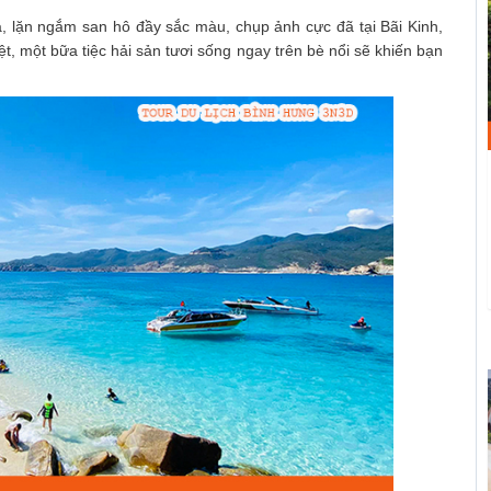
a, lặn ngắm san hô đầy sắc màu, chụp ảnh cực đã tại Bãi Kinh,
, một bữa tiệc hải sản tươi sống ngay trên bè nổi sẽ khiến bạn