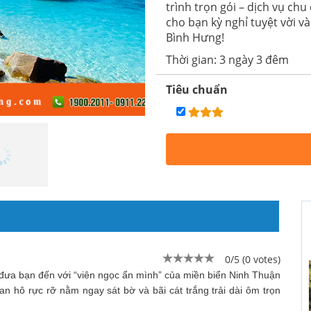
trình trọn gói – dịch vụ c
cho bạn kỳ nghỉ tuyệt vời v
Bình Hưng!
Thời gian: 3 ngày 3 đêm
Tiêu chuẩn
0/5 (0 votes)
 đưa bạn đến với “viên ngọc ẩn mình” của miền biển Ninh Thuận
n hô rực rỡ nằm ngay sát bờ và bãi cát trắng trải dài ôm trọn