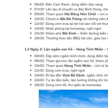
06h00: Đến Cam Ranh, dùng điểm tâm sáng
07h30: Lên tàu di chuyển ra đảo Bình Hưng, che
09h00: Tham quan
Hải Đăng Hòn Chút
– nơi c
10h30: Check-in
Bãi Đá Trứng
với những viên đ
11h30: Dùng cơm trưa tại bè hải sản nổi với th
14h00: Nhận phòng tại homestay, nghỉ ngơi
15h30: Khám phá
Bãi Kinh
– thiên đường biển 
18h30: Thưởng thức tiệc BBQ hải sản, giao lưu 
1.2 Ngày 2: Lặn ngắm san hô – Hang Tình Nhân – 
06h00: Dậy sớm ngắm bình minh, dùng điểm t
08h00: Tham gia tour lặn ngắm san hô, khám ph
10h00: Tham quan
Hang Tình Nhân
– nơi có l
11h30: Dùng cơm trưa, nghỉ ngơi
14h00: Đi tàu đến
Vịnh Đá Dách
, ngắm nhìn nh
16h00: Tự do tắm biển, tận hưởng không khí tr
18h30: Dùng cơm tối, thư giãn tại homestay