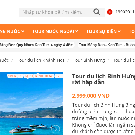
1900201
ONG NƯỚC
TOUR NƯỚC NGOÀI
TOUR SỰ KIỆN
TO
Quy Nhơn Kon Tum 4 ngày 4 đêm
Tour Măng Đen - Kon Tum - Buôn Mê Thuột
nước
Tour du lịch Khánh Hòa
Tour Bình Hưng
Tour du lị
Tour du lịch Bình Hưng
rất hấp dẫn
2,999,000 VND
Tour du lịch Bình Hưng 3 
đường biển trong xanh hoan
trắng mềm mịn, làn nước ng
Không chỉ được lặn ngắm sa
du khách còn được thưởng t