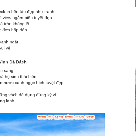
ck-in bến tàu đẹp như tranh
ó view ngắm biển tuyệt đẹp
á tròn khổng lồ
ực đơn hấp dẫn
xanh ngắt
vui vẻ
Vịnh Đá Dách
âm sáng
á hệ sinh thái biển
àn nước xanh ngọc bích tuyệt đẹp
ững vách đá dựng đứng kỳ vĩ
ong lành