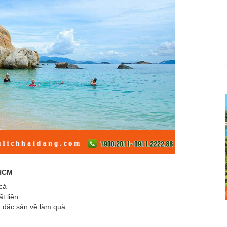
.HCM
cá
t liền
 đặc sản về làm quà