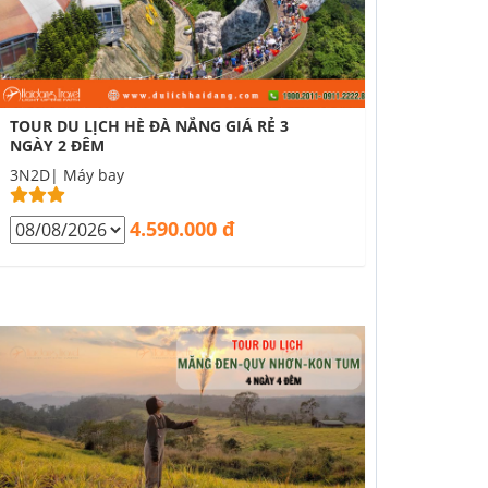
TOUR DU LỊCH HÈ ĐÀ NẴNG GIÁ RẺ 3
NGÀY 2 ĐÊM
3N2D| Máy bay
4.590.000 đ