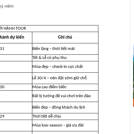
kỷ niệm
ỞI HÀNH TOUR
hành dự kiến
Ghi chú
 31
Biển lặng – thời tiết mát
Tết & Lễ có phụ thu
Mùa đẹp – check-in cực chất
Lễ 30/4 – nên đặt sớm giữ chỗ
 30
Mùa cao điểm biển
Rất lý tưởng để vui chơi trên đảo
Biển đẹp – đông khách du lịch
 29
Thời tiết dễ chịu
Mùa low-season – giá ưu đãi