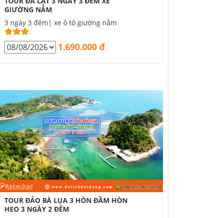
TOUR ĐÀ LẠT 3 NGÀY 3 ĐÊM XE
GIƯỜNG NẰM
3 ngày 3 đêm| xe ô tô giường nằm
1.690.000 đ
TOUR ĐẢO BÀ LỤA 3 HÒN ĐẦM HÒN
HEO 3 NGÀY 2 ĐÊM