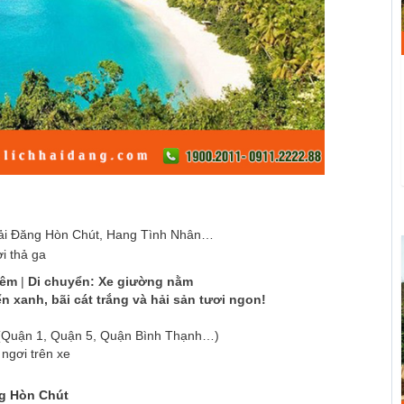
 Hải Đăng Hòn Chút, Hang Tình Nhân…
i thả ga
đêm
|
Di chuyển: Xe giường nằm
xanh, bãi cát trắng và hải sản tươi ngon!
 (Quận 1, Quận 5, Quận Bình Thạnh…)
ngơi trên xe
ng Hòn Chút