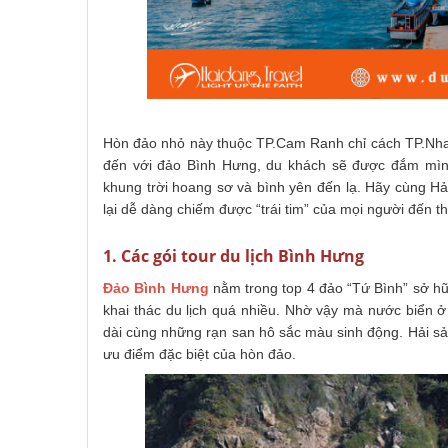
Hòn đảo nhỏ này thuộc TP.Cam Ranh chỉ cách TP.Nha T
đến với đảo Bình Hưng, du khách sẽ được đắm mình 
khung trời hoang sơ và bình yên đến lạ. Hãy cùng H
lại dễ dàng chiếm được “trái tim” của mọi người đến t
1. Các gói tour du lịch Bình Hưng
Đảo Bình Hưng
nằm trong top 4 đảo “Tứ Bình” sở hữ
khai thác du lịch quá nhiều. Nhờ vậy mà nước biển ở 
dài cùng những rạn san hô sắc màu sinh động. Hải sản
ưu điểm đặc biệt của hòn đảo.