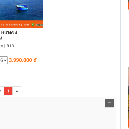
 HƯNG 4
M
m| ô tô
3.990.000 đ
«
1
»