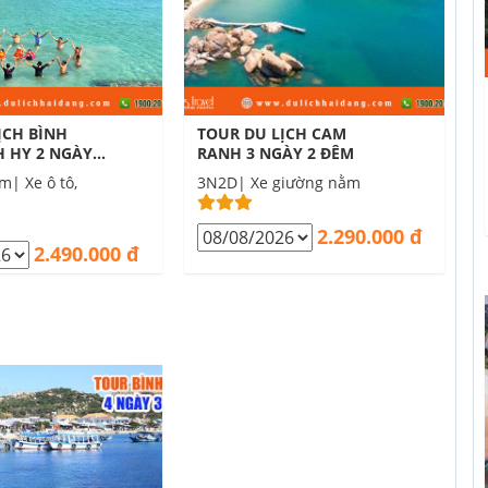
ỊCH BÌNH
TOUR DU LỊCH CAM
 HY 2 NGÀY 2
RANH 3 NGÀY 2 ĐÊM
m| Xe ô tô,
3N2D| Xe giường nằm
2.290.000 đ
2.490.000 đ