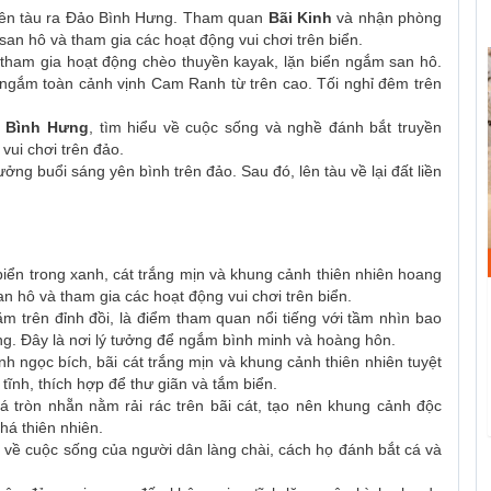
 lên tàu ra Đảo Bình Hưng. Tham quan
Bãi Kinh
và nhận phòng
 san hô và tham gia các hoạt động vui chơi trên biển.
 tham gia hoạt động chèo thuyền kayak, lặn biển ngắm san hô.
ngắm toàn cảnh vịnh Cam Ranh từ trên cao. Tối nghỉ đêm trên
i Bình Hưng
, tìm hiểu về cuộc sống và nghề đánh bắt truyền
vui chơi trên đảo.
ởng buổi sáng yên bình trên đảo. Sau đó, lên tàu về lại đất liền
 biển trong xanh, cát trắng mịn và khung cảnh thiên nhiên hoang
an hô và tham gia các hoạt động vui chơi trên biển.
m trên đỉnh đồi, là điểm tham quan nổi tiếng với tầm nhìn bao
g. Đây là nơi lý tưởng để ngắm bình minh và hoàng hôn.
nh ngọc bích, bãi cát trắng mịn và khung cảnh thiên nhiên tuyệt
 tĩnh, thích hợp để thư giãn và tắm biển.
đá tròn nhẵn nằm rải rác trên bãi cát, tạo nên khung cảnh độc
há thiên nhiên.
u về cuộc sống của người dân làng chài, cách họ đánh bắt cá và