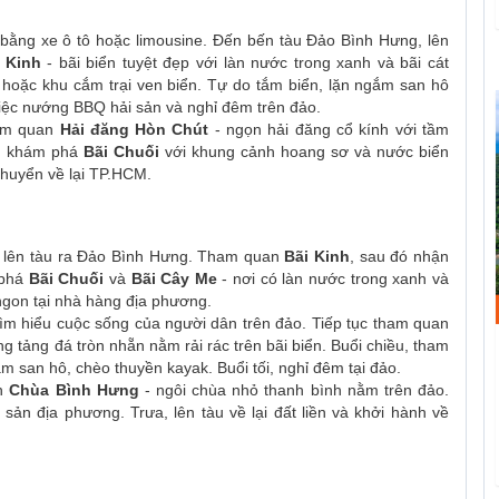
ằng xe ô tô hoặc limousine. Đến bến tàu Đảo Bình Hưng, lên
 Kinh
- bãi biển tuyệt đẹp với làn nước trong xanh và bãi cát
ỉ hoặc khu cắm trại ven biển. Tự do tắm biển, lặn ngắm san hô
tiệc nướng BBQ hải sản và nghỉ đêm trên đảo.
ham quan
Hải đăng Hòn Chút
- ngọn hải đăng cổ kính với tầm
g, khám phá
Bãi Chuối
với khung cảnh hoang sơ và nước biển
 chuyển về lại TP.HCM.
à lên tàu ra Đảo Bình Hưng. Tham quan
Bãi Kinh
, sau đó nhận
 phá
Bãi Chuối
và
Bãi Cây Me
- nơi có làn nước trong xanh và
 ngon tại nhà hàng địa phương.
ìm hiểu cuộc sống của người dân trên đảo. Tiếp tục tham quan
g tảng đá tròn nhẵn nằm rải rác trên bãi biển. Buổi chiều, tham
ắm san hô, chèo thuyền kayak. Buổi tối, nghỉ đêm tại đảo.
an
Chùa Bình Hưng
- ngôi chùa nhỏ thanh bình nằm trên đảo.
ản địa phương. Trưa, lên tàu về lại đất liền và khởi hành về