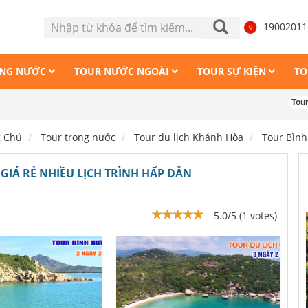
1900201
ONG NƯỚC
TOUR NƯỚC NGOÀI
TOUR SỰ KIỆN
TO
Tour Măng Đe
g Chủ
Tour trong nước
Tour du lịch Khánh Hòa
Tour Bìn
GIÁ RẺ NHIỀU LỊCH TRÌNH HẤP DẪN
5.0/5 (1 votes)