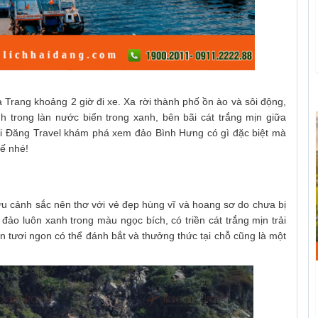
rang khoảng 2 giờ đi xe. Xa rời thành phố ồn ào và sôi động,
trong làn nước biển trong xanh, bên bãi cát trắng mịn giữa
ải Đăng Travel khám phá xem đảo Bình Hưng có gì đặc biệt mà
hế nhé!
u cảnh sắc nên thơ với vẻ đẹp hùng vĩ và hoang sơ do chưa bị
đảo luôn xanh trong màu ngọc bích, có triền cát trắng mịn trải
 tươi ngon có thể đánh bắt và thưởng thức tại chỗ cũng là một