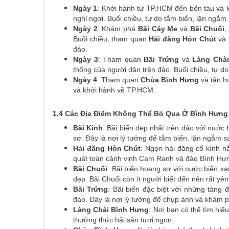
Ngày 1
: Khởi hành từ TP.HCM đến bến tàu và
nghỉ ngơi. Buổi chiều, tự do tắm biển, lặn ngắm
Ngày 2
: Khám phá
Bãi Cây Me
và
Bãi Chuối
,
Buổi chiều, tham quan
Hải đăng Hòn Chút
và 
đảo.
Ngày 3
: Tham quan
Bãi Trứng
và
Làng Chà
thống của người dân trên đảo. Buổi chiều, tự do 
Ngày 4
: Tham quan
Chùa Bình Hưng
và tận hư
và khởi hành về TP.HCM.
1.4 Các Địa Điểm Không Thể Bỏ Qua Ở Bình Hưng
Bãi Kinh
: Bãi biển đẹp nhất trên đảo với nước
sơ. Đây là nơi lý tưởng để tắm biển, lặn ngắm s
Hải đăng Hòn Chút
: Ngọn hải đăng cổ kính nằ
quát toàn cảnh vịnh Cam Ranh và đảo Bình Hưn
Bãi Chuối
: Bãi biển hoang sơ với nước biển xa
đẹp. Bãi Chuối còn ít người biết đến nên rất yên
Bãi Trứng
: Bãi biển đặc biệt với những tảng 
đáo. Đây là nơi lý tưởng để chụp ảnh và khám p
Làng Chài Bình Hưng
: Nơi bạn có thể tìm hiể
thưởng thức hải sản tươi ngon.