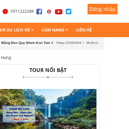
Đăng nhập
Đăng nhập
1
0911222288
UR DU LỊCH HÈ
CẨM NANG
LIÊN HỆ
n Quy Nhơn Kon Tum 4 ngày 4 đêm
Tour Măng Đen - Kon Tum - Buôn Mê Thuộ
Friday, 07/08/2026
06:08:13
h Hưng
TOUR NỔI BẬT