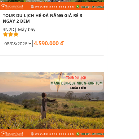
TOUR DU LỊCH HÈ ĐÀ NẴNG GIÁ RẺ 3
NGÀY 2 ĐÊM
3N2D| Máy bay
4.590.000 đ