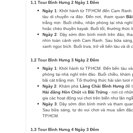
1.1 Tour Bình Hưng 2 Ngày 1 Đêm
Ngày 1
: Khởi hành từ TP.HCM đến Cam Ranh b
tàu di chuyển ra đảo. Đến nơi, tham quan
Bãi
trắng mịn. Buổi chiều, nhận phòng tại nhà ngh
hoặc chèo thuyền kayak. Buổi tối, thưởng thức 
Ngày 2
: Dậy sớm đón bình minh trên đảo, t
nhìn toàn cảnh vịnh Cam Ranh. Sau bữa sán
xanh ngọc bích. Buổi trưa, trở về bến tàu và di
1.2 Tour Bình Hưng 3 Ngày 2 Đêm
Ngày 1
: Khởi hành từ TP.HCM. Đến bến tàu v
phòng tại nhà nghỉ trên đảo. Buổi chiều, khám
bãi cát trắng mịn. Tối thưởng thức hải sản tươi
Ngày 2
: Khám phá
Làng Chài Bình Hưng
để t
Hải đăng Hòn Chút
và
Bãi Trứng
- nơi có nhữn
gia các hoạt động vui chơi trên biển như lặn ng
Ngày 3
: Dậy sớm đón bình minh và tham qu
Sau bữa sáng, tự do vui chơi và mua sắm đặc s
TP.HCM.
1.3 Tour Bình Hưng 4 Ngày 3 Đêm