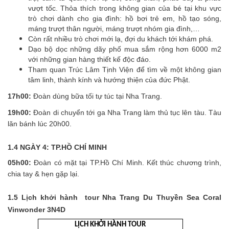
vượt tốc. Thỏa thích trong không gian của bé tại khu vực
trò chơi dành cho gia đình: hồ bơi trẻ em, hồ tạo sóng,
máng trượt thân người, máng trượt nhóm gia đình,…
Còn rất nhiều trò chơi mới lạ, đợi du khách tới khám phá.
Dạo bộ dọc những dãy phố mua sắm rộng hơn 6000 m2
với những gian hàng thiết kế độc đáo.
Tham quan Trúc Lâm Tịnh Viện để tìm về một không gian
tâm linh, thành kính và hướng thiện của đức Phật.
17h00:
Đoàn dùng bữa tối tự túc tại Nha Trang.
19h00:
Đoàn di chuyển tới ga Nha Trang làm thủ tục lên tàu. Tàu
lăn bánh lúc 20h00.
1.4 NGÀY 4: TP.HỒ CHÍ MINH
05h00:
Đoàn có mặt tại TP.Hồ Chí Minh. Kết thúc chương trình,
chia tay & hẹn gặp lại.
1.5 Lịch khởi hành tour Nha Trang Du Thuyền Sea Coral
Vinwonder 3N4D
LỊCH KHỞI HÀNH TOUR