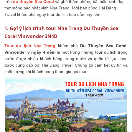
trên
du thuyền Sea Coral
và ghé thăm những bãi biển xinh đẹp
thơ mộng bậc nhất vịnh Nha Trang. Mời bạn cùng Hải Đăng
Travel khám phá ngay tour du lịch hấp dẫn này nhé!
1. Gợi ý lịch trình tour Nha Trang Du Thuyền Sea
Coral Vinwonder 3N4D
Tour du lịch Nha Trang
khám phá
Du Thuyền Sea Coral,
Vinwonder 3 ngày 4 đêm
là một trong những tour du lịch trong
nước được nhiều khách hàng trong nước và quốc tế lựa chọn
được cung cấp bởi Hải Đăng Travel. Chúng tôi cam kết uy tín và
chất lượng khi khách hàng tham gia gói tour.