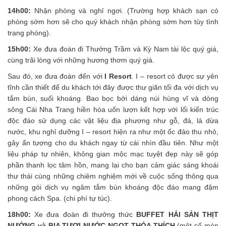
14h00:
Nhận phòng và nghỉ ngơi. (Trường hợp khách sạn có
phòng sớm hơn sẽ cho quý khách nhận phòng sớm hơn tùy tình
trạng phòng).
15h00:
Xe đưa đoàn đi Thưởng Trầm và Kỳ Nam tài lộc quý giá,
cùng trãi lòng với những hương thơm quý giá.
Sau đó, xe đưa đoàn đến với
I Resort
. I – resort có được sự yên
tĩnh cần thiết để du khách tới đây được thư giãn tối đa với dịch vụ
tắm bùn, suối khoáng. Bao bọc bởi dáng núi hùng vĩ và dòng
sông Cái Nha Trang hiền hòa uốn lượn kết hợp với lối kiến trúc
độc đáo sử dụng các vật liệu địa phương như gỗ, đá, lá dừa
nước, khu nghỉ dưỡng I – resort hiện ra như một ốc đảo thu nhỏ,
gây ấn tượng cho du khách ngay từ cái nhìn đầu tiên. Như một
liệu pháp tự nhiên, không gian mộc mạc tuyệt đẹp này sẽ góp
phần thanh lọc tâm hồn, mang lại cho bạn cảm giác sảng khoái
thư thái cùng những chiêm nghiệm mới về cuộc sống thông qua
những gói dịch vụ ngâm tắm bùn khoáng độc đáo mang đậm
phong cách Spa. (chi phí tự túc).
18h00:
Xe đưa đoàn đi thưởng thức
BUFFET HẢI SẢN THỊT
NƯỚNG và BIA TƯƠI NƯỚC NGỌT THỎA THÍCH
(một số món