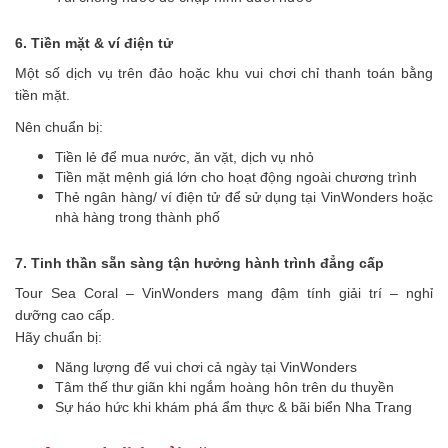
6. Tiền mặt & ví điện tử
Một số dịch vụ trên đảo hoặc khu vui chơi chỉ thanh toán bằng
tiền mặt.
Nên chuẩn bị:
Tiền lẻ để mua nước, ăn vặt, dịch vụ nhỏ
Tiền mặt mệnh giá lớn cho hoạt động ngoài chương trình
Thẻ ngân hàng/ ví điện tử để sử dụng tại VinWonders hoặc
nhà hàng trong thành phố
7. Tinh thần sẵn sàng tận hưởng hành trình đẳng cấp
Tour Sea Coral – VinWonders mang đậm tính giải trí – nghỉ
dưỡng cao cấp.
Hãy chuẩn bị:
Năng lượng để vui chơi cả ngày tại VinWonders
Tâm thế thư giãn khi ngắm hoàng hôn trên du thuyền
Sự háo hức khi khám phá ẩm thực & bãi biển Nha Trang