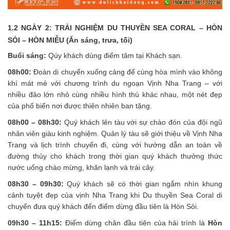
1.2 NGÀY 2: TRẢI NGHIỆM DU THUYỀN SEA CORAL – HÒN
SỎI – HÒN MIỄU (Ăn sáng, trưa, tối)
Buổi sáng:
Qúy khách dùng điểm tâm tại Khách sạn.
08h00:
Đoàn di chuyển xuống cảng để cùng hòa mình vào không
khí mát mẻ với chương trình du ngoạn Vịnh Nha Trang – với
nhiều đảo lớn nhỏ cùng nhiều hình thù khác nhau, một nét đẹp
của phố biển nơi được thiên nhiên ban tặng.
08h00 – 08h30:
Quý khách lên tàu với sự chào đón của đội ngũ
nhân viên giàu kinh nghiệm. Quản lý tàu sẽ giới thiệu về Vịnh Nha
Trang và lịch trình chuyến đi, cùng với hướng dẫn an toàn về
đường thủy cho khách trong thời gian quý khách thưởng thức
nước uống chào mừng, khăn lạnh và trái cây.
08h30 – 09h30:
Quý khách sẽ có thời gian ngắm nhìn khung
cảnh tuyệt đẹp của vịnh Nha Trang khi Du thuyền Sea Coral di
chuyển đưa quý khách đến điểm dừng đầu tiên là Hòn Sỏi.
09h30 – 11h15:
Điểm dừng chân đầu tiên của hải trình là
Hòn