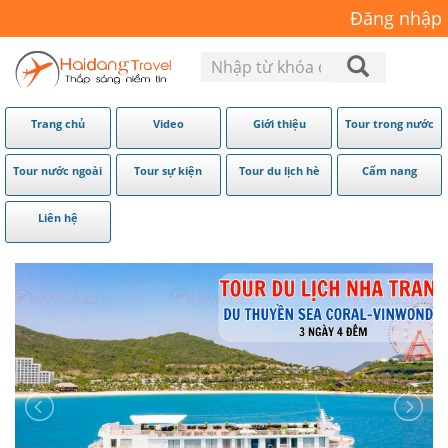
Đăng nhập
Trang chủ
Video
Giới thiệu
Tour trong nước
Tour nước ngoài
Tour sự kiện
Tour du lịch hè
Cẩm nang
Liên hệ