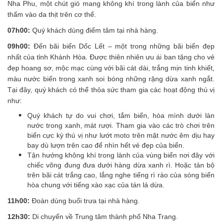
Nha Phu, một chút gió mang không khí trong lành của biển như
thấm vào da thịt trên cơ thể.
07h00:
Quý khách dùng điểm tâm tại nhà hàng.
09h00:
Đến bãi biển Dốc Lết – một trong những bãi biển đẹp
nhất của tỉnh Khánh Hòa. Được thiên nhiên ưu ái ban tặng cho vẻ
đẹp hoang sơ, mộc mạc cùng với bãi cát dài, trắng mịn tinh khiết,
màu nước biển trong xanh soi bóng những rặng dừa xanh ngắt.
Tại đây, quý khách có thể thỏa sức tham gia các hoạt động thú vị
như:
Quý khách tự do vui chơi, tắm biển, hòa mình dưới làn
nước trong xanh, mát rượi. Tham gia vào các trò chơi trên
biển cực kỳ thú vị như lướt moto trên mặt nước êm dịu hay
bay dù lượn trên cao để nhìn hết vẻ đẹp của biển.
Tận hưởng không khí trong lành của vùng biển nơi đây với
chiếc võng đung đưa dưới hàng dừa xanh rì. Hoặc tản bộ
trên bãi cát trắng cao, lắng nghe tiếng rì rào của sóng biển
hòa chung với tiếng xào xạc của tán lá dừa.
11h00:
Đoàn dùng buổi trưa tại nhà hàng.
12h30:
Di chuyển về Trung tâm thành phố Nha Trang.