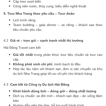
Cáp treo vượt biển
Công viên nước, thủy cung, biểu diễn nghệ thuật
5. Tour Nha Trang theo yêu cầu – Tour đoàn
Lịch trình riêng
Team building – gala dinner – xe riêng – khách sạn theo
tiêu chuẩn yêu cầu
4.2
Giá rẻ – trọn gói – cạnh tranh nhất thị trường
Hải Đăng Travel cam kết:
Giá tốt nhất
trong phân khúc tour tiêu chuẩn và tour cao
cấp
Không phát sinh chi phí
, minh bạch từ đầu
Hợp tác lâu năm với khách sạn, đơn vị vận chuyển và khu
du lịch Nha Trang giúp tối ưu chi phí cho khách hàng
4.3
Cam kết từ Công ty Du lịch Hải Đăng
Khởi hành đúng lịch – đúng giờ – đúng chất lượng
Dịch vụ chuẩn: xe đời mới – khách sạn đẹp – ăn uống đảm
bảo
Hướng dẫn viên tận tâm, hỗ trợ suốt hành trình