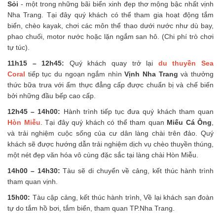
Sỏi
- một trong những bãi biển xinh đẹp thơ mộng bậc nhất vịnh
Nha Trang. Tại đây quý khách có thể tham gia hoạt động tắm
biển, chèo kayak, chơi các môn thể thao dưới nước như dù bay,
phao chuối, motor nước hoặc lặn ngắm san hô. (Chi phí trò chơi
tự túc).
11h15 – 12h45:
Quý khách quay trở lại
du thuyền Sea
Coral
tiếp tục du ngoạn ngắm nhìn
Vịnh Nha Trang
và thưởng
thức bữa trưa với ẩm thực đẳng cấp được chuẩn bị và chế biến
bởi những đầu bếp cao cấp.
12h45 – 14h00:
Hành trình tiếp tục đưa quý khách tham quan
Hòn Miễu
. Tại đây quý khách có thể tham quan
Miếu Cá Ông
,
và trải nghiệm cuộc sống của cư dân làng chài trên đảo. Quý
khách sẽ được hướng dẫn trải nghiệm dịch vụ chèo thuyền thúng,
một nét đẹp văn hóa vô cùng đặc sắc tại làng chài Hòn Miễu.
14h00 – 14h30:
Tàu sẽ di chuyển về cảng, kết thúc hành trình
tham quan vịnh.
15h00:
Tàu cập cảng, kết thúc hành trình, Về lại khách sạn đoàn
tự do tắm hồ bơi, tắm biển, tham quan TP.Nha Trang.