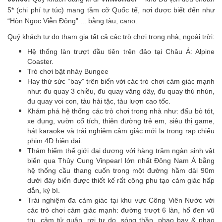
5* (chi phí tự túc) mang tầm cỡ Quốc tế, nơi được biết đến như
“Hòn Ngọc Viễn Đông” ... bằng tàu, cano.
Quý khách tự do tham gia tất cả các trò chơi trong nhà, ngoài trời:
Hệ thống làn trượt đầu tiên trên đảo tại Châu Á: Alpine
Coaster.
Trò chơi bật nhảy Bungee
Hay thử sức “bay” trên biển với các trò chơi cảm giác mạnh
như: đu quay 3 chiều, đu quay văng dây, đu quay thú nhún,
đu quay voi con, tàu hải tặc, tàu lượn cao tốc.
Khám phá hệ thống các trò chơi trong nhà như: đấu bò tót,
xe đụng, vườn cổ tích, thiên đường trẻ em, siêu thị game,
hát karaoke và trải nghiệm cảm giác mới lạ trong rạp chiếu
phim 4D hiện đại.
Thám hiểm thế giới đại dương với hàng trăm ngàn sinh vật
biển qua Thủy Cung Vinpearl lớn nhất Đông Nam Á bằng
hệ thống cầu thang cuốn trong một đường hầm dài 90m
dưới đáy biển được thiết kế rất công phu tạo cảm giác hấp
dẫn, kỳ bí.
Trải nghiệm đa cảm giác tại khu vực Công Viên Nước với
các trò chơi cảm giác mạnh: đường trượt 6 làn, hố đen vũ
trụ, cảm tử quân, rơi tự do, sóng thần, phao bay & phao