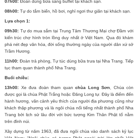
07h00:
Đoàn dùng bữa sáng buffet tại khách sạn.
08h00:
Tự do tắm biển, hồ bơi, nghỉ ngơi thư giãn tại khách sạn.
Lựa chọn 1:
09h30:
Tự do mua sắm tại Trung Tâm Thương Mại chợ Đầm với
kiến trúc chợ hình tròn lồng duy nhất ở Việt Nam. Qua đó khám
phá nét đẹp văn hóa, đời sống thường ngày của người dân xứ sở
Trầm Hương.
11h00:
Đoàn trả phòng, Tự túc dùng bữa trưa tại Nha Trang. Tiếp
tục tham quan thành phố Nha Trang.
Buổi chiều:
13h00:
Xe đưa đoàn tham quan
chùa Long Sơn
, Chùa còn
được gọi là chùa Phật Trắng hoặc Đăng Long tự. Đây là điểm đến
hành hương, vãn cảnh yêu thích của người địa phương cũng như
khách thập phương và là ngôi chùa nổi tiếng nhất thành phố Nha
Trang bởi lịch sử lâu đời với bức tượng Kim Thân Phật tổ nằm
trên đỉnh núi.
Xây dựng từ năm 1963, đã đưa ngôi chùa vào danh sách kỷ lục