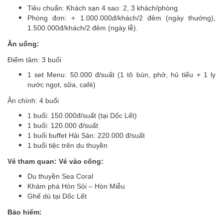
Tiêu chuẩn: Khách sạn 4 sao: 2, 3 khách/phòng.
Phòng đơn: + 1.000.000đ/khách/2 đêm (ngày thường),
1.500.000đ/khách/2 đêm (ngày lễ).
Ăn uống:
Điểm tâm: 3 buổi
1 set Menu: 50.000 đ/suất (1 tô bún, phở, hủ tiếu + 1 ly
nước ngọt, sữa, café)
Ăn chính: 4 buổi
1 buổi: 150.000đ/suất (tại Dốc Lết)
1 buổi: 120.000 đ/suất
1 buổi buffet Hải Sản: 220.000 đ/suất
1 buổi tiệc trên du thuyền
Vé tham quan: Vé vào cổng:
Du thuyền Sea Coral
Khám phá Hòn Sỏi – Hòn Miễu
Ghế dù tại Dốc Lết
Bảo hiểm: