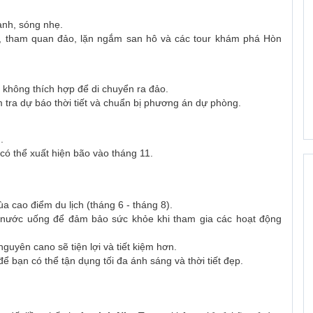
anh, sóng nhẹ.
, tham quan đảo, lặn ngắm san hô và các tour khám phá Hòn
không thích hợp để di chuyển ra đảo.
tra dự báo thời tiết và chuẩn bị phương án dự phòng.
.
ó thể xuất hiện bão vào tháng 11.
a cao điểm du lịch (tháng 6 - tháng 8).
nước uống để đảm bảo sức khỏe khi tham gia các hoạt động
uyên cano sẽ tiện lợi và tiết kiệm hơn.
để bạn có thể tận dụng tối đa ánh sáng và thời tiết đẹp.