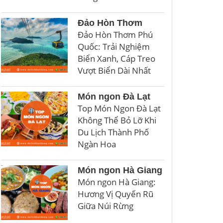
Đảo Hòn Thơm
Đảo Hòn Thơm Phú
Quốc: Trải Nghiệm
Biển Xanh, Cáp Treo
Vượt Biển Dài Nhất
Món ngon Đà Lạt
Top Món Ngon Đà Lạt
Không Thể Bỏ Lỡ Khi
Du Lịch Thành Phố
Ngàn Hoa
Món ngon Hà Giang
Món ngon Hà Giang:
Hương Vị Quyến Rũ
Giữa Núi Rừng