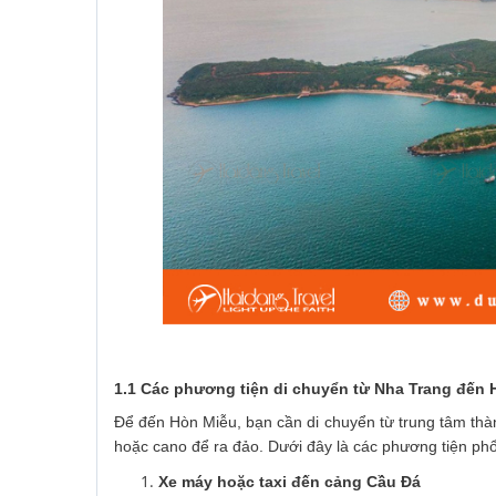
1.1 Các phương tiện di chuyển từ Nha Trang đến
Để đến Hòn Miễu, bạn cần di chuyển từ trung tâm thà
hoặc cano để ra đảo. Dưới đây là các phương tiện phổ
Xe máy hoặc taxi đến cảng Cầu Đá