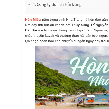
4. Công ty du lịch Hải Đăng
Hòn Miễu
nằm trong vịnh Nha Trang, là hòn đảo gần b
Nơi đây thu hút du khách bởi
Thủy cung Trí Nguyên
Bãi Sỏi
với làn nước trong xanh tuyệt đẹp. Ngoài ra,
chèo thuyền kayak và thưởng thức hải sản tươi ngon.
lựa chọn hoàn hảo cho chuyến đi ngắn ngày đầy trải 