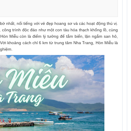
ờ nhất, nổi tiếng với vẻ đẹp hoang sơ và các hoạt động thú vị.
, công trình độc đáo như một con tàu hóa thạch khổng lồ, cùng
 Hòn Miễu còn là điểm lý tưởng để tắm biển, lặn ngắm san hô,
 Với khoảng cách chỉ 6 km từ trung tâm Nha Trang, Hòn Miễu là
nghiệm.