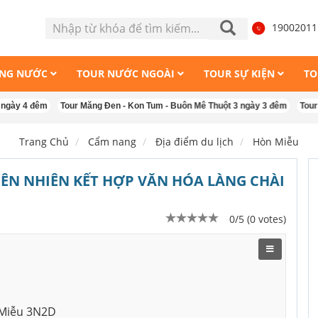
1900201
ONG NƯỚC
TOUR NƯỚC NGOÀI
TOUR SỰ KIỆN
TO
đêm
Tour Măng Đen - Kon Tum - Buôn Mê Thuột 3 ngày 3 đêm
Tour du lịch 
Trang Chủ
Cẩm nang
Địa điểm du lịch
Hòn Miễu
IÊN NHIÊN KẾT HỢP VĂN HÓA LÀNG CHÀI
0/5 (0 votes)
n Miễu 3N2D