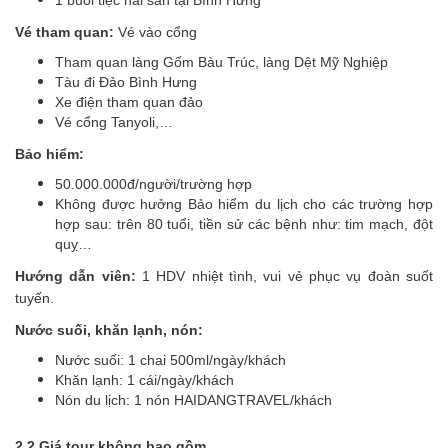
Vé tham quan:
Vé vào cổng
Tham quan làng Gốm Bàu Trúc, làng Dệt Mỹ Nghiệp
Tàu đi Đảo Bình Hưng
Xe điện tham quan đảo
Vé cổng Tanyoli,…
Bảo hiểm:
50.000.000đ/người/trường hợp
Không được hưởng Bảo hiểm du lịch cho các trường hợp
hợp sau: trên 80 tuổi, tiền sử các bệnh như: tim mạch, đột
quỵ…
Hướng dẫn viên:
1 HDV nhiệt tình, vui vẻ phục vụ đoàn suốt
tuyến.
Nước suối, khăn lạnh, nón:
Nước suối: 1 chai 500ml/ngày/khách
Khăn lạnh: 1 cái/ngày/khách
Nón du lịch: 1 nón HAIDANGTRAVEL/khách
2.2 Giá tour không bao gồm