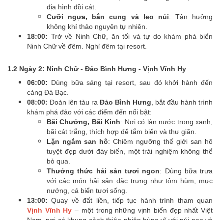
địa hình đồi cát.
Cưỡi ngựa, bắn cung và leo núi
: Tận hưởng
không khí thảo nguyên tự nhiên.
18:00:
Trở về Ninh Chữ, ăn tối và tự do khám phá biển
Ninh Chữ về đêm. Nghỉ đêm tại resort.
1.2 Ngày 2: Ninh Chữ - Đảo Bình Hưng - Vịnh Vĩnh Hy
06:00:
Dùng bữa sáng tại resort, sau đó khởi hành đến
cảng Đá Bạc.
08:00:
Đoàn lên tàu ra
Đảo Bình Hưng
, bắt đầu hành trình
khám phá đảo với các điểm đến nổi bật:
Bãi Chướng, Bãi Kinh
: Nơi có làn nước trong xanh,
bãi cát trắng, thích hợp để tắm biển và thư giãn.
Lặn ngắm san hô
: Chiêm ngưỡng thế giới san hô
tuyệt đẹp dưới đáy biển, một trải nghiệm không thể
bỏ qua.
Thưởng thức hải sản tươi ngon
: Dùng bữa trưa
với các món hải sản đặc trưng như tôm hùm, mực
nướng, cá biển tươi sống.
13:00:
Quay về đất liền, tiếp tục hành trình tham quan
Vịnh Vĩnh Hy
– một trong những vịnh biển đẹp nhất Việt
Nam, nơi có khung cảnh thiên nhiên hùng vĩ với núi non và