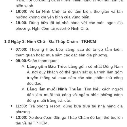
biển xanh.
16:00:
Về lại Ninh Chữ, tự do tắm biển, thư giãn và tận
hưởng không khí yên bình của vùng biển.
19:00:
Dùng bữa tối tại nhà hàng với các món ngon địa
phương. Nghỉ đêm tại resort ở Ninh Chữ.
1.3 Ngày 3: Ninh Chữ - Ga Tháp Chàm - TP.HCM
07:00:
Thưởng thức bữa sáng, sau đó tự do tắm biển,
tham quan hoặc mua sắm các đặc sản địa phương.
09:00:
Đoàn tham quan:
Làng gốm Bàu Trúc
: Làng gốm cổ nhất Đông Nam
Á, nơi quý khách có thể quan sát quá trình làm gốm
truyền thống và mua sắm các sản phẩm thủ công
độc đáo.
Làng làm muối Ninh Thuận
: Tìm hiểu cách người
dân làm muối thủ công và ngắm nhìn những cánh
đồng muối trắng trải dài.
11:30:
Trả phòng resort, dùng bữa trưa tại nhà hàng địa
phương.
13:00:
Xe đưa đoàn đến ga Tháp Chàm để làm thủ tục lên
tàu về lại TP.HCM.