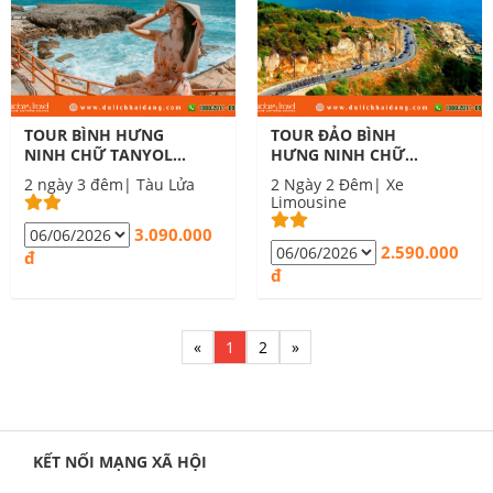
TOUR BÌNH HƯNG
TOUR ĐẢO BÌNH
NINH CHỮ TANYOLI
HƯNG NINH CHỮ
2 NGÀY 3 ĐÊM
TIỆC NƯỚNG HẢI
2 ngày 3 đêm| Tàu Lửa
2 Ngày 2 Đêm| Xe
SẢN 2 NGÀY 2 ĐÊM
Limousine
3.090.000
2.590.000
đ
đ
«
1
2
»
KẾT NỐI MẠNG XÃ HỘI