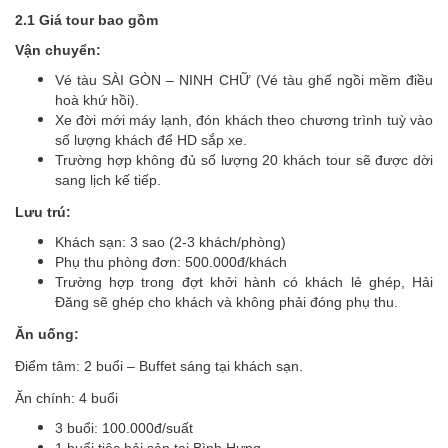
2.1 Giá tour bao gồm
Vận chuyển:
Vé tàu SÀI GÒN – NINH CHỮ (Vé tàu ghế ngồi mềm điều
hoà khứ hồi).
Xe đời mới máy lạnh, đón khách theo chương trình tuỳ vào
số lượng khách để HD sắp xe.
Trường hợp không đủ số lượng 20 khách tour sẽ được dời
sang lịch kế tiếp.
Lưu trú:
Khách sạn: 3 sao (2-3 khách/phòng)
Phụ thu phòng đơn: 500.000đ/khách
Trường hợp trong đợt khởi hành có khách lẻ ghép, Hải
Đăng sẽ ghép cho khách và không phải đóng phụ thu.
Ăn uống:
Điểm tâm: 2 buổi – Buffet sáng tại khách sạn.
Ăn chính: 4 buổi
3 buổi: 100.000đ/suất
1 buổi tiệc hải sản tại Bình Hưng