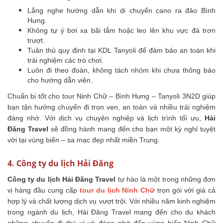
Lắng nghe hướng dẫn khi di chuyển cano ra đảo Bình
Hưng.
Không tự ý bơi xa bãi tắm hoặc leo lên khu vực đá trơn
trượt.
Tuân thủ quy định tại KDL Tanyoli để đảm bảo an toàn khi
trải nghiệm các trò chơi.
Luôn đi theo đoàn, không tách nhóm khi chưa thông báo
cho hướng dẫn viên.
Chuẩn bị tốt cho tour Ninh Chữ – Bình Hưng – Tanyoli 3N2D giúp
bạn tận hưởng chuyến đi trọn vẹn, an toàn và nhiều trải nghiệm
đáng nhớ. Với dịch vụ chuyên nghiệp và lịch trình tối ưu,
Hải
Đăng Travel
sẽ đồng hành mang đến cho bạn một kỳ nghỉ tuyệt
vời tại vùng biển – sa mạc đẹp nhất miền Trung.
4. Công ty du lịch Hải Đăng
Công ty du lịch Hải Đăng Travel
tự hào là một trong những đơn
vị hàng đầu cung cấp
tour du lịch Ninh Chữ
trọn gói với giá cả
hợp lý và chất lượng dịch vụ vượt trội. Với nhiều năm kinh nghiệm
trong ngành du lịch, Hải Đăng Travel mang đến cho du khách
những chuyến đi thú vị và đáng nhớ đến vùng biển Ninh Chữ