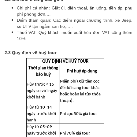
Chi phí cá nhân: Giặt ủi, điện thoại, ăn uống, tiền tip, phụ
phí phòng đơn,…
Điểm tham quan: Các điểm ngoài chương trình, xe Jeep,
xe UTV lặn ngắm san hô,…..
Thuế VAT: Quý khách muốn xuất hóa đơn VAT cộng thêm
10%.
2.3 Quy định về huỷ tour
QUY ĐỊNH VỀ HUỶ TOUR
Thời gian thông
Phí huỷ áp dụng
báo huỷ
Miễn phí (giữ tiền cọc
Hủy trước ≥ 15
để dời sang tour khác
ngày so với ngày
hoặc hoàn lại tùy thỏa
khởi hành
thuận).
Hủy từ 10–14
ngày trước khởi
Phí cọc 50% giá tour.
hành
Hủy từ 05–09
ngày trước khởi
Phí 70% giá tour.