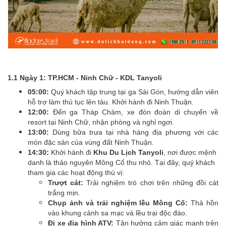
1.1 Ngày 1: TP.HCM - Ninh Chữ - KDL Tanyoli
05:00:
Quý khách tập trung tại ga Sài Gòn, hướng dẫn viên
hỗ trợ làm thủ tục lên tàu. Khởi hành đi Ninh Thuận.
12:00:
Đến ga Tháp Chàm, xe đón đoàn di chuyển về
resort tại Ninh Chữ, nhận phòng và nghỉ ngơi.
13:00:
Dùng bữa trưa tại nhà hàng địa phương với các
món đặc sản của vùng đất Ninh Thuận.
14:30:
Khởi hành đi
Khu Du Lịch Tanyoli
, nơi được mệnh
danh là thảo nguyên Mông Cổ thu nhỏ. Tại đây, quý khách
tham gia các hoạt động thú vị:
Trượt cát:
Trải nghiệm trò chơi trên những đồi cát
trắng mịn.
Chụp ảnh và trải nghiệm lều Mông Cổ:
Thả hồn
vào khung cảnh sa mạc và lều trại độc đáo.
Đi xe địa hình ATV:
Tận hưởng cảm giác mạnh trên