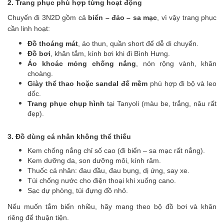
2. Trang phục phù hợp từng hoạt động
Chuyến đi 3N2D gồm cả
biển – đảo – sa mạc
, vì vậy trang phục
cần linh hoạt:
Đồ thoáng mát
, áo thun, quần short để dễ di chuyển.
Đồ bơi
, khăn tắm, kính bơi khi đi Bình Hưng.
Áo khoác mỏng chống nắng
, nón rộng vành, khăn
choàng.
Giày thể thao hoặc sandal đế mềm
phù hợp đi bộ và leo
dốc.
Trang phục chụp hình
tại Tanyoli (màu be, trắng, nâu rất
đẹp).
3. Đồ dùng cá nhân không thể thiếu
Kem chống nắng chỉ số cao (đi biển – sa mạc rất nắng).
Kem dưỡng da, son dưỡng môi, kính râm.
Thuốc cá nhân: đau đầu, đau bụng, dị ứng, say xe.
Túi chống nước cho điện thoại khi xuống cano.
Sạc dự phòng, túi đựng đồ nhỏ.
Nếu muốn tắm biển nhiều, hãy mang theo bộ đồ bơi và khăn
riêng để thuận tiện.