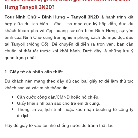
Hưng Tanyoli 3N2D?
Tour Ninh Chữ – Bình Hưng – Tanyoli 3N2D
là hành trình kết
hợp giữa du lịch biển – đảo – sa mạc cực kỳ hấp dẫn, đưa du
khách khám phá vẻ đẹp hoang sơ của biển Bình Hưng, sự yên
bình của Ninh Chữ cùng trải nghiệm phong cách du mục độc đáo
tại Tanyoli (Mông Cổ). Để chuyến đi diễn ra trọn vẹn, bạn cần
chuẩn bị thật tốt trước khi khởi hành. Dưới đây là những lưu ý
quan trọng nhất.
1. Giấy tờ cá nhân cần thiết
Du khách nên mang theo đầy đủ các loại giấy tờ để làm thủ tục
khách sạn và xác minh thông tin:
Căn cước công dân/CMND hoặc hộ chiếu.
Giấy khai sinh bản sao cho trẻ em đi cùng.
Thông tin vé, lịch trình hoặc xác nhận booking từ công ty
du lịch.
Hãy để giấy tờ vào túi nhỏ chống nước để tránh thất lạc.