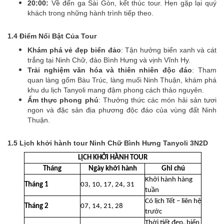
20:00:
Về đến ga Sài Gòn, kết thúc tour. Hẹn gặp lại quý
khách trong những hành trình tiếp theo.
1.4 Điểm Nổi Bật Của Tour
Khám phá vẻ đẹp biển đảo
: Tận hưởng biển xanh và cát
trắng tại Ninh Chữ, đảo Bình Hưng và vịnh Vĩnh Hy.
Trải nghiệm văn hóa và thiên nhiên độc đáo
: Tham
quan làng gốm Bàu Trúc, làng muối Ninh Thuận, khám phá
khu du lịch Tanyoli mang đậm phong cách thảo nguyên.
Ẩm thực phong phú
: Thưởng thức các món hải sản tươi
ngon và đặc sản địa phương độc đáo của vùng đất Ninh
Thuận.
1.5 Lịch khởi hành tour Ninh Chữ Bình Hưng Tanyoli 3N2D
LỊCH KHỞI HÀNH TOUR
Tháng
Ngày khởi hành
Ghi chú
Khởi hành hàng
Tháng 1
03, 10, 17, 24, 31
tuần
Có lịch Tết – liên hệ
Tháng 2
07, 14, 21, 28
trước
Thời tiết đẹp, biển