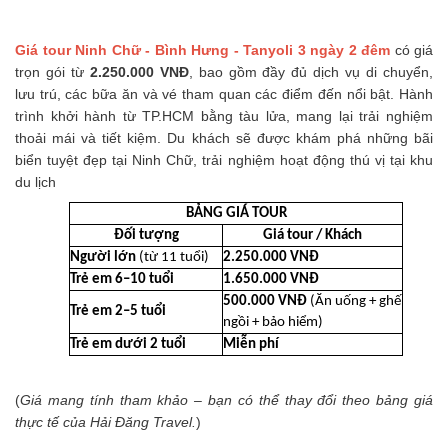
Giá tour Ninh Chữ - Bình Hưng - Tanyoli 3 ngày 2 đêm
có giá
trọn gói từ
2.250.000 VNĐ
, bao gồm đầy đủ dịch vụ di chuyển,
lưu trú, các bữa ăn và vé tham quan các điểm đến nổi bật. Hành
trình khởi hành từ TP.HCM bằng tàu lửa, mang lại trải nghiệm
thoải mái và tiết kiệm. Du khách sẽ được khám phá những bãi
biển tuyệt đẹp tại Ninh Chữ, trải nghiệm hoạt động thú vị tại khu
du lịch
BẢNG GIÁ TOUR
Đối tượng
Giá tour / Khách
Người lớn
(từ 11 tuổi)
2.250.000 VNĐ
Trẻ em 6–10 tuổi
1.650.000 VNĐ
500.000 VNĐ
(Ăn uống + ghế
Trẻ em 2–5 tuổi
ngồi + bảo hiểm)
Trẻ em dưới 2 tuổi
Miễn phí
(
Giá mang tính tham khảo – bạn có thể thay đổi theo bảng giá
thực tế của Hải Đăng Travel.
)