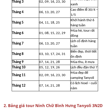
Tháng 3
02, 09, 16, 23, 30
xanh
Cao điểm lễ 30/4 –
Tháng 4
06, 13, 20, 27
1/5
Khởi hành thứ 6
Tháng 5
04, 11, 18, 25
hàng tuần
Mùa hè, tour rất
Tháng 6
01, 08, 15, 22, 29
đông
Lịch cố định hàng
Tháng 7
06, 13, 20, 27
tuần
Biển đẹp, thời tiết
Tháng 8
03, 10, 17, 24, 31
ổn định
Tháng 9
07, 14, 21, 28
Mùa thu, ít mưa
Tháng 10
05, 12, 19, 26
Lịch đều đặn thứ 7
Mùa đẹp để
Tháng 11
02, 09, 16, 23, 30
camping Tanyoli
Có lịch Noel – cuối
Tháng 12
07, 14, 21, 28
năm
2. Bảng giá tour Ninh Chữ Bình Hưng Tanyoli 3N2D