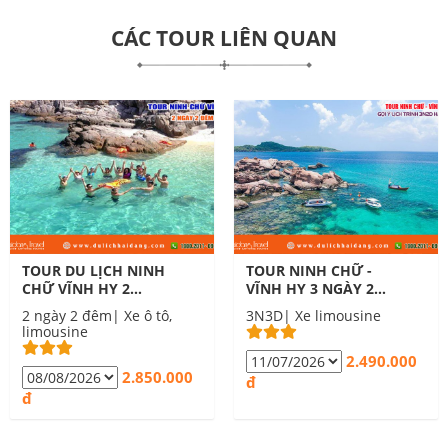
CÁC TOUR LIÊN QUAN
TOUR DU LỊCH NINH
TOUR NINH CHỮ -
CHỮ VĨNH HY 2
VĨNH HY 3 NGÀY 2
NGÀY 2 ĐÊM
ĐÊM XE GIƯỜNG
2 ngày 2 đêm| Xe ô tô,
3N3D| Xe limousine
limousine
2.490.000
2.850.000
đ
đ