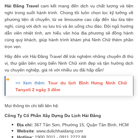
Hải Đăng Travel
cam kết mang đến dịch vụ chất lượng và tiện
nghi trong suốt hành trình. Chúng tôi luôn chọn lọc kỹ lưỡng về
phương tiện di chuyển, từ xe limousine cao cấp đến tàu lửa tiện
nghi, cùng với dịch vụ lưu trú và ăn uống chu đáo. Đội ngũ hướng
dẫn viên nhiệt tình, am hiểu văn hóa địa phương sẽ đồng hành
cùng quý khách, giúp hành trình khám phá Ninh Chữ thêm phần
trọn vẹn.
Hãy đến với Hải Đăng Travel để trải nghiệm những chuyến đi thú
vị, thư giãn bên vùng biển Ninh Chữ xinh đẹp và tận hưởng dịch
vụ chuyên nghiệp, giá rẻ với nhiều ưu đãi hấp dẫn!
>> Xem thêm:
Tour du lịch Bình Hưng Ninh Chữ
Tanyoli 2 ngày 3 đêm
Mọi thông tin chi tiết liên hệ:
Công Ty Cổ Phần Xây Dựng Du Lịch Hải Đăng
Địa chỉ:
367 Tân Sơn, Phường 15, Quận Tân Bình, HCM
Website
: www.dulichhaidang.com
Hotline:
1900 2011 - 0911 2222 88