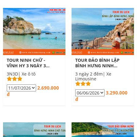
TOUR NINH CHỮ -
TOUR ĐẢO BÌNH LẬP
VĨNH HY 3 NGÀY 3
BÌNH HƯNG NINH
ĐÊM
CHỮ 3 NGÀY 2 ĐÊM
3N3D| Xe ô tô
3 ngày 2 đêm| Xe
Limousine
2.690.000
3.290.000
đ
đ