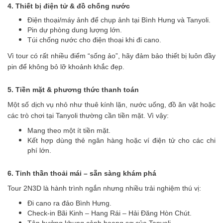
4. Thiết bị điện tử & đồ chống nước
Điện thoại/máy ảnh để chụp ảnh tại Bình Hưng và Tanyoli.
Pin dự phòng dung lượng lớn.
Túi chống nước cho điện thoại khi đi cano.
Vì tour có rất nhiều điểm “sống ảo”, hãy đảm bảo thiết bị luôn đầy
pin để không bỏ lỡ khoảnh khắc đẹp.
5. Tiền mặt & phương thức thanh toán
Một số dịch vụ nhỏ như thuê kính lặn, nước uống, đồ ăn vặt hoặc
các trò chơi tại Tanyoli thường cần tiền mặt. Vì vậy:
Mang theo một ít tiền mặt.
Kết hợp dùng thẻ ngân hàng hoặc ví điện tử cho các chi
phí lớn.
6. Tinh thần thoải mái – sẵn sàng khám phá
Tour 2N3D là hành trình ngắn nhưng nhiều trải nghiệm thú vị:
Đi cano ra đảo Bình Hưng.
Check-in Bãi Kinh – Hang Rái – Hải Đăng Hòn Chút.
Tận hưởng khung cảnh hoang sơ của Tanyoli.