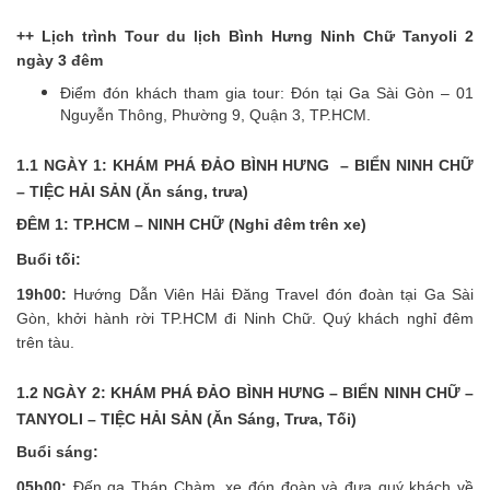
++ Lịch trình Tour du lịch Bình Hưng Ninh Chữ Tanyoli 2
ngày 3 đêm
Điểm đón khách tham gia tour: Đón tại Ga Sài Gòn – 01
Nguyễn Thông, Phường 9, Quận 3, TP.HCM.
1.1 NGÀY 1: KHÁM PHÁ ĐẢO BÌNH HƯNG – BIỂN NINH CHỮ
– TIỆC HẢI SẢN (Ăn sáng, trưa)
ĐÊM 1: TP.HCM – NINH CHỮ (Nghỉ đêm trên xe)
Buổi tối:
19h00:
Hướng Dẫn Viên Hải Đăng Travel đón đoàn tại Ga Sài
Gòn, khởi hành rời TP.HCM đi Ninh Chữ. Quý khách nghỉ đêm
trên tàu.
1.2 NGÀY 2: KHÁM PHÁ ĐẢO BÌNH HƯNG – BIỂN NINH CHỮ –
TANYOLI – TIỆC HẢI SẢN (Ăn Sáng, Trưa, Tối)
Buổi sáng:
05h00:
Đến ga Tháp Chàm, xe đón đoàn và đưa quý khách về