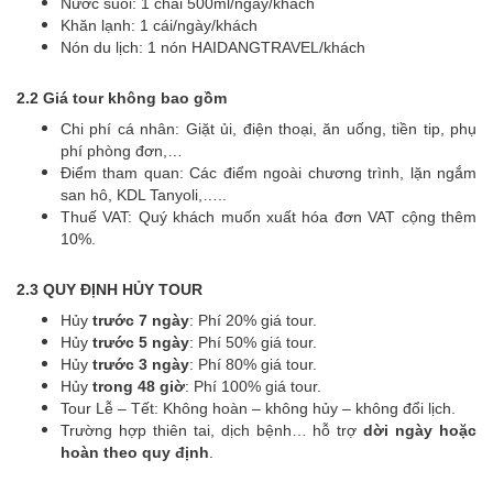
Nước suối: 1 chai 500ml/ngày/khách
Khăn lạnh: 1 cái/ngày/khách
Nón du lịch: 1 nón HAIDANGTRAVEL/khách
2.2 Giá tour không bao gồm
Chi phí cá nhân: Giặt ủi, điện thoại, ăn uống, tiền tip, phụ
phí phòng đơn,…
Điểm tham quan: Các điểm ngoài chương trình, lặn ngắm
san hô, KDL Tanyoli,…..
Thuế VAT: Quý khách muốn xuất hóa đơn VAT cộng thêm
10%.
2.3 QUY ĐỊNH HỦY TOUR
Hủy
trước 7 ngày
: Phí 20% giá tour.
Hủy
trước 5 ngày
: Phí 50% giá tour.
Hủy
trước 3 ngày
: Phí 80% giá tour.
Hủy
trong 48 giờ
: Phí 100% giá tour.
Tour Lễ – Tết: Không hoàn – không hủy – không đổi lịch.
Trường hợp thiên tai, dịch bệnh… hỗ trợ
dời ngày hoặc
hoàn theo quy định
.