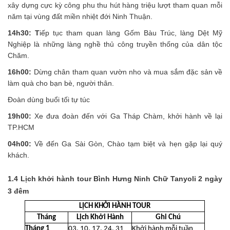
xây dựng cực kỳ công phu thu hút hàng triệu lượt tham quan mỗi
năm tại vùng đất miền nhiệt đới Ninh Thuận.
14h30: T
iếp tục tham quan làng Gốm Bàu Trúc, làng Dệt Mỹ
Nghiệp là những làng nghề thủ công truyền thống của dân tộc
Chăm.
16h00:
Dừng chân tham quan vườn nho và mua sắm đặc sản về
làm quà cho bạn bè, người thân.
Đoàn dùng buổi tối tự túc
19h00:
Xe đưa đoàn đến với Ga Tháp Chàm, khởi hành về lại
TP.HCM
04h00:
Về đến Ga Sài Gòn, Chào tạm biệt và hẹn gặp lại quý
khách.
1.4 Lịch khởi hành tour Bình Hưng Ninh Chữ Tanyoli 2 ngày
3 đêm
LỊCH KHỞI HÀNH TOUR
Tháng
Lịch Khởi Hành
Ghi Chú
Tháng 1
03, 10, 17, 24, 31
Khởi hành mỗi tuần