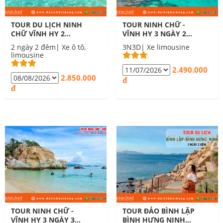
TOUR DU LỊCH NINH
TOUR NINH CHỮ -
CHỮ VĨNH HY 2
VĨNH HY 3 NGÀY 2
NGÀY 2 ĐÊM
ĐÊM XE GIƯỜNG
2 ngày 2 đêm| Xe ô tô,
3N3D| Xe limousine
limousine
2.490.000
2.850.000
đ
đ
TOUR NINH CHỮ -
TOUR ĐẢO BÌNH LẬP
VĨNH HY 3 NGÀY 3
BÌNH HƯNG NINH