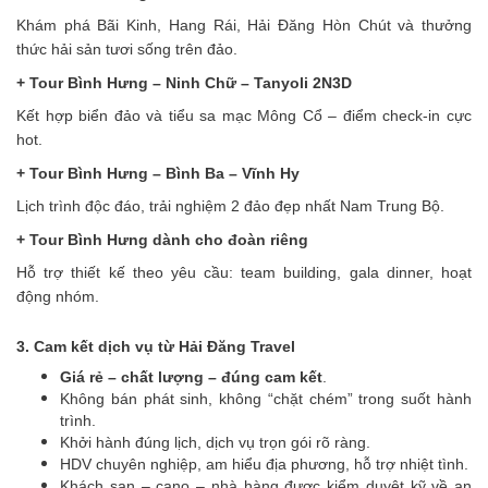
Khám phá Bãi Kinh, Hang Rái, Hải Đăng Hòn Chút và thưởng
thức hải sản tươi sống trên đảo.
+ Tour Bình Hưng – Ninh Chữ – Tanyoli 2N3D
Kết hợp biển đảo và tiểu sa mạc Mông Cổ – điểm check-in cực
hot.
+ Tour Bình Hưng – Bình Ba – Vĩnh Hy
Lịch trình độc đáo, trải nghiệm 2 đảo đẹp nhất Nam Trung Bộ.
+ Tour Bình Hưng dành cho đoàn riêng
Hỗ trợ thiết kế theo yêu cầu: team building, gala dinner, hoạt
động nhóm.
3. Cam kết dịch vụ từ Hải Đăng Travel
Giá rẻ – chất lượng – đúng cam kết
.
Không bán phát sinh, không “chặt chém” trong suốt hành
trình.
Khởi hành đúng lịch, dịch vụ trọn gói rõ ràng.
HDV chuyên nghiệp, am hiểu địa phương, hỗ trợ nhiệt tình.
Khách sạn – cano – nhà hàng được kiểm duyệt kỹ về an