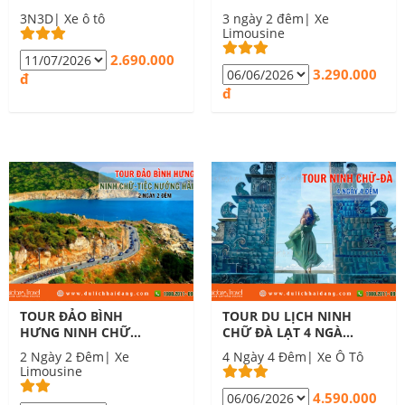
ĐÊM
CHỮ 3 NGÀY 2 ĐÊM
3N3D| Xe ô tô
3 ngày 2 đêm| Xe
Limousine
2.690.000
3.290.000
đ
đ
TOUR ĐẢO BÌNH
TOUR DU LỊCH NINH
HƯNG NINH CHỮ
CHỮ ĐÀ LẠT 4 NGÀY
TIỆC NƯỚNG HẢI
4 ĐÊM
2 Ngày 2 Đêm| Xe
4 Ngày 4 Đêm| Xe Ô Tô
SẢN 2 NGÀY 2 ĐÊM
Limousine
4.590.000