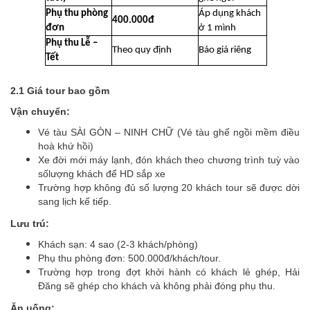
Phụ thu phòng
Áp dụng khách
400.000đ
đơn
ở 1 mình
Phụ thu Lễ –
Theo quy định
Báo giá riêng
Tết
2.1 Giá tour bao gồm
Vận chuyển:
Vé tàu SÀI GÒN – NINH CHỮ (Vé tàu ghế ngồi mềm điều
hoà khứ hồi)
Xe đời mới máy lạnh, đón khách theo chương trình tuỳ vào
sốlượng khách để HD sắp xe
Trường hợp không đủ số lượng 20 khách tour sẽ được dời
sang lịch kế tiếp.
Lưu trú:
Khách sạn: 4 sao (2-3 khách/phòng)
Phụ thu phòng đơn: 500.000đ/khách/tour.
Trường hợp trong đợt khởi hành có khách lẻ ghép, Hải
Đăng sẽ ghép cho khách và không phải đóng phụ thu.
Ăn uống: