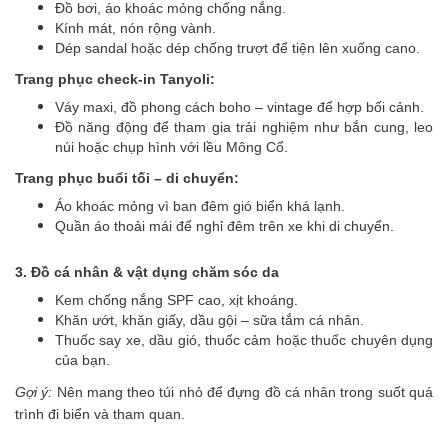
Đồ bơi, áo khoác mỏng chống nắng.
Kính mát, nón rộng vành.
Dép sandal hoặc dép chống trượt để tiện lên xuống cano.
Trang phục check-in Tanyoli:
Váy maxi, đồ phong cách boho – vintage để hợp bối cảnh.
Đồ năng động để tham gia trải nghiệm như bắn cung, leo
núi hoặc chụp hình với lều Mông Cổ.
Trang phục buổi tối – di chuyển:
Áo khoác mỏng vì ban đêm gió biển khá lạnh.
Quần áo thoải mái để nghỉ đêm trên xe khi di chuyển.
3. Đồ cá nhân & vật dụng chăm sóc da
Kem chống nắng SPF cao, xịt khoáng.
Khăn ướt, khăn giấy, dầu gội – sữa tắm cá nhân.
Thuốc say xe, dầu gió, thuốc cảm hoặc thuốc chuyên dụng
của bạn.
Gợi ý:
Nên mang theo túi nhỏ để đựng đồ cá nhân trong suốt quá
trình đi biển và tham quan.