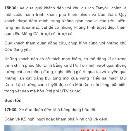
15h30:
Xe đưa quý khách đến với khu du lịch Tanyoli, chính là
một cuộc hành trình khám phá thiên nhiên và bản thân. Quý
khách được đắm mình trong không gian bao la của trời, biển,
rừng núi & sa mạc cát để có những khung hình tuyệt đẹp, tham
quan lều Mông Cổ, trượt cỏ, trượt cát…
Quý khách tham quan đồng cừu, chụp hình cùng với những chú
Cừu đáng yêu.
Những khách nào có sở thích mạo hiểm, có thể đăng kí chương
trình chinh phục Mũi Dinh bằng xe UTV. Tự mình vượt qua những
tường cát cao thẳng đứng, nghe tiếng gió rít qua tai và xuyên qua
những làn cát trắng bụi tung mờ của vùng "Tiểu sa mạc” Mũi
Dinh. Tận hưởng cảnh tuyệt đẹp của Mũi Dinh nối tiếng, bãi biển
trong vắt đẹp mê hồn (chi phí UTV tự túc).
Buổi tối:
17h30:
Xe đưa đoàn đến Nhà hàng dùng bữa tối.
Đoàn về KS nghỉ ngơi hoặc khám phá Ninh chữ về đêm.