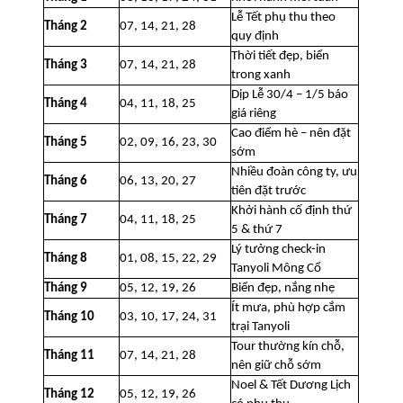
Lễ Tết phụ thu theo
Tháng 2
07, 14, 21, 28
quy định
Thời tiết đẹp, biển
Tháng 3
07, 14, 21, 28
trong xanh
Dịp Lễ 30/4 – 1/5 báo
Tháng 4
04, 11, 18, 25
giá riêng
Cao điểm hè – nên đặt
Tháng 5
02, 09, 16, 23, 30
sớm
Nhiều đoàn công ty, ưu
Tháng 6
06, 13, 20, 27
tiên đặt trước
Khởi hành cố định thứ
Tháng 7
04, 11, 18, 25
5 & thứ 7
Lý tưởng check-in
Tháng 8
01, 08, 15, 22, 29
Tanyoli Mông Cổ
Tháng 9
05, 12, 19, 26
Biển đẹp, nắng nhẹ
Ít mưa, phù hợp cắm
Tháng 10
03, 10, 17, 24, 31
trại Tanyoli
Tour thường kín chỗ,
Tháng 11
07, 14, 21, 28
nên giữ chỗ sớm
Noel & Tết Dương Lịch
Tháng 12
05, 12, 19, 26