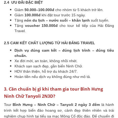
2.4 ƯU ĐÃI ĐẶC BIỆT
Giảm
50.000–100.000đ
cho nhóm từ 5 khách trở lên.
Giảm
100.000đ
khi đặt tour trước 15 ngày.
Tặng
nón du lịch – nước suối – khăn lạnh
suốt tuyến.
Tặng
voucher 150.000đ
cho tour kế tiếp của Hải Đăng
Travel.
2.5 CAM KẾT CHẤT LƯỢNG TỪ HẢI ĐĂNG TRAVEL
Dịch vụ đúng cam kết – đúng lịch trình – đúng tiêu
chuẩn.
Xe đời mới, an toàn, không nhồi nhét.
Khách sạn sạch đẹp, gần biển Ninh Chữ.
HDV thân thiện, hỗ trợ du khách 24/7.
Hoàn tiền nếu dịch vụ không đúng như mô tả.
3. Cần chuẩn bị gì khi tham gia tour Bình Hưng
Ninh Chữ Tanyoli 2N3D?
Tour
Bình Hưng – Ninh Chữ – Tanyoli 2 ngày 3 đêm
là hành
trình kết hợp biển đảo hoang sơ, cảnh đẹp thiên nhiên và trải
nghiệm chụp hình tại tiểu sa mạc Mông Cổ độc đáo. Để chuyến đi