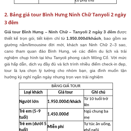
có phụ thu
2. Bảng giá tour Bình Hưng Ninh Chữ Tanyoli 2 ngày
3 đêm
Giá tour
Bình Hưng – Ninh Chữ – Tanyoli 2 ngày 3 đêm
được
thiết kế trọn gói, tiết kiệm chỉ từ
1.950.000đ/khách
, bao gồm xe
giường nằm/limousine đời mới, khách sạn Ninh Chữ 2–3 sao,
cano tham quan đảo Bình Hưng, vé các điểm du lịch và trải
nghiệm chụp hình tại khu Tanyoli phong cách Mông Cổ. Với mức
giá hấp dẫn, dịch vụ đầy đủ và lịch trình nhiều điểm check-in đẹp,
tour là lựa chọn lý tưởng cho nhóm bạn, gia đình muốn tận
hưởng kỳ nghỉ ngắn ngày nhưng trọn vẹn trải nghiệm
BẢNG GIÁ TOUR
Loại khách
Giá tour
Ghi chú
Từ 10 tuổi trở
Người lớn
1.950.000đ/khách
lên
Trẻ em (5–9
Ngủ chung ba
1.450.000đ
tuổi)
mẹ
Trẻ em (dưới 5
Tự túc ăn uống,
Miễn phí
tuổi)
ghế ngồi