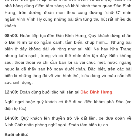
nhà hàng dùng điểm tâm sáng và khởi hành tham quan Đảo Bình
Hưng, trên đường đoàn men theo cung đường “chữ C” nhìn
ngắm Vịnh Vĩnh Hy cùng những bãi tắm từng thu hút rất nhiều du
khách.
08h00:
Đoàn tiếp tục đến Đảo Bình Hưng, Quý khách dừng chân
ở
Bãi Kinh
tự do ngắm cảnh, tắm biển, chụp hình,... Những bãi
biển ở đây không dài và rộng như tại Mũi Né hay Nha Trang
nhưng luôn sạch, trong và có thể nhìn đến tận đáy. Biển không
sâu, thoai thoải và chỉ cần bạn lội ra vài chục mét, nước ngang
ngực là đã thấy san hô ngay dưới chân. Đặc biệt, trên các bãi
biển là những tảng đá vô vàn hình thù, kiểu dáng và màu sắc hết
sức sinh động.
12h00:
Đoàn dùng buổi tiệc hải sản tại
Đảo Bình Hưng
.
Nghỉ ngơi hoặc quý khách có thể đi xe điện khám phá Đảo (xe
điện tự túc).
14h00:
Quý khách lên thuyền trở về đất liền, xe đưa đoàn về
Ninh Chữ nhận phòng nghỉ ngơi. Đoàn tắm biển tự do.
Buổi chiều: