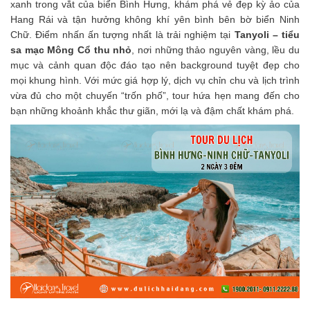
xanh trong vắt của biển Bình Hưng, khám phá vẻ đẹp kỳ ảo của
Hang Rái và tận hưởng không khí yên bình bên bờ biển Ninh
Chữ. Điểm nhấn ấn tượng nhất là trải nghiệm tại
Tanyoli – tiểu
sa mạc Mông Cổ thu nhỏ
, nơi những thảo nguyên vàng, lều du
mục và cảnh quan độc đáo tạo nên background tuyệt đẹp cho
mọi khung hình. Với mức giá hợp lý, dịch vụ chỉn chu và lịch trình
vừa đủ cho một chuyến “trốn phố”, tour hứa hẹn mang đến cho
bạn những khoảnh khắc thư giãn, mới lạ và đậm chất khám phá.