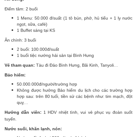
Điểm tâm: 2 buổi
1 Menu: 50.000 đ/suất (1 tô bún, phở, hủ tiếu + 1 ly nước
ngọt, sữa, café)
1 Buffet sáng tại KS
Ăn chính: 3 buổi
2 buổi: 100.000đ/suất
1 buổi tiệc nướng hải sản tại Bình Hưng
Vé tham quan:
Tàu đi Đảo Bình Hưng, Bãi Kinh, Tanyoli…
Bảo hiểm:
50.000.000đ/người/trường hợp
Không được hưởng Bảo hiểm du lịch cho các trường hợp
hợp sau: trên 80 tuổi, tiền sử các bệnh như: tim mạch, đột
quỵ…
Hướng dẫn viên:
1 HDV nhiệt tình, vui vẻ phục vụ đoàn suốt
tuyến.
Nước suối, khăn lạnh, nón: