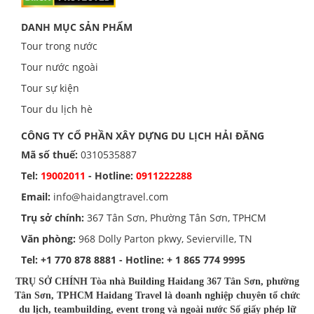
DANH MỤC SẢN PHẨM
Tour trong nước
Tour nước ngoài
Tour sự kiện
Tour du lịch hè
CÔNG TY CỔ PHẦN XÂY DỰNG DU LỊCH HẢI ĐĂNG
Mã số thuế:
0310535887
Tel:
19002011
- Hotline:
0911222288
Email:
info@haidangtravel.com
Trụ sở chính:
367 Tân Sơn, Phường Tân Sơn, TPHCM
Văn phòng:
968 Dolly Parton pkwy, Sevierville, TN
Tel:
+1 770 878 8881
- Hotline:
+ 1 865 774 9995
TRỤ SỞ CHÍNH Tòa nhà Building Haidang 367 Tân Sơn, phường
Tân Sơn, TPHCM Haidang Travel là doanh nghiệp chuyên tổ chức
du lịch, teambuilding, event trong và ngoài nước Số giấy phép lữ