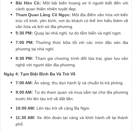
Bãi Hòn Cò:
Một bãi biển hoang sơ ít người biết đến với
cảnh quan thiên nhiên tuyệt đẹp.
Tham Quan Lăng Cô Ngọc:
Một địa điểm văn hóa với kiến
trúc cổ kính, yên bình, nơi du khách có thể tìm hiểu thêm về
văn hóa và lịch sử địa phương.
5:30 PM:
Quay lại nhà nghỉ, tự do tắm biển và nghỉ ngơi.
7:00 PM:
Thưởng thức bữa tối với các món đặc sản địa
phương tại nhà nghỉ.
8:30 PM:
Tham gia chương trình đốt lửa trại, giao lưu văn
nghệ với người dân địa phương.
Ngày 4: Tạm Biệt Bình Ba Và Trở Về
7:00 AM:
Ăn sáng, thu dọn hành lý và chuẩn bị trả phòng.
9:00 AM:
Tự do tham quan và mua sắm tại chợ địa phương
trước khi lên tàu trở về đất liền.
10:00 AM:
Lên tàu trở về cảng Ba Ngòi.
11:30 AM:
Xe đón đoàn tại cảng và khởi hành về lại thành
phố.