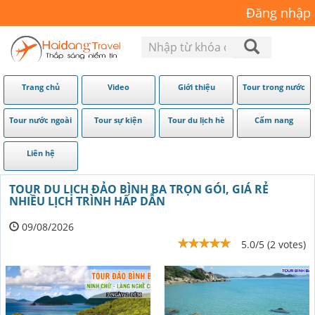
Đăng nhập
Trang chủ
Video
Giới thiệu
Tour trong nước
Tour nước ngoài
Tour sự kiện
Tour du lịch hè
Cẩm nang
Liên hệ
TOUR DU LỊCH ĐẢO BÌNH BA TRỌN GÓI, GIÁ RẺ
NHIỀU LỊCH TRÌNH HẤP DẪN
09/08/2026
5.0/5 (2 votes)