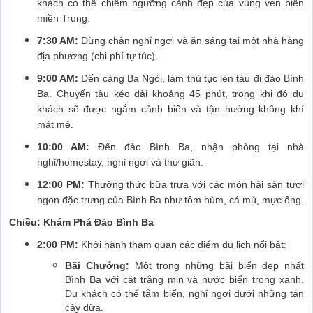
khách có thể chiêm ngưỡng cảnh đẹp của vùng ven biển
miền Trung.
7:30 AM:
Dừng chân nghỉ ngơi và ăn sáng tại một nhà hàng
địa phương (chi phí tự túc).
9:00 AM:
Đến cảng Ba Ngòi, làm thủ tục lên tàu đi đảo Bình
Ba. Chuyến tàu kéo dài khoảng 45 phút, trong khi đó du
khách sẽ được ngắm cảnh biển và tận hưởng không khí
mát mẻ.
10:00 AM:
Đến đảo Bình Ba, nhận phòng tại nhà
nghỉ/homestay, nghỉ ngơi và thư giãn.
12:00 PM:
Thưởng thức bữa trưa với các món hải sản tươi
ngon đặc trưng của Bình Ba như tôm hùm, cá mú, mực ống.
Chiều: Khám Phá Đảo Bình Ba
2:00 PM:
Khởi hành tham quan các điểm du lịch nổi bật:
Bãi Chướng:
Một trong những bãi biển đẹp nhất
Bình Ba với cát trắng mịn và nước biển trong xanh.
Du khách có thể tắm biển, nghỉ ngơi dưới những tán
cây dừa.