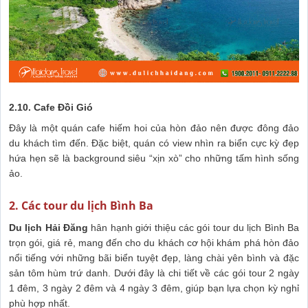
2.10. Cafe Đồi Gió
Đây là một quán cafe hiếm hoi của hòn đảo nên được đông đảo
du khách tìm đến. Đặc biệt, quán có view nhìn ra biển cực kỳ đẹp
hứa hẹn sẽ là background siêu “xịn xò” cho những tấm hình sống
ảo.
2. Các tour du lịch Bình Ba
Du lịch Hải Đăng
hân hạnh giới thiệu các gói tour du lịch Bình Ba
trọn gói, giá rẻ, mang đến cho du khách cơ hội khám phá hòn đảo
nổi tiếng với những bãi biển tuyệt đẹp, làng chài yên bình và đặc
sản tôm hùm trứ danh. Dưới đây là chi tiết về các gói tour 2 ngày
1 đêm, 3 ngày 2 đêm và 4 ngày 3 đêm, giúp bạn lựa chọn kỳ nghỉ
phù hợp nhất.