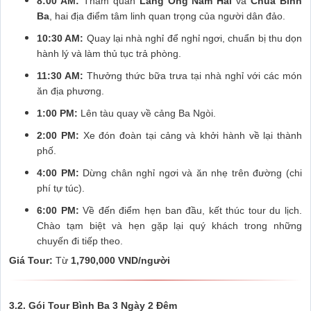
8:00 AM:
Tham quan
Lăng Ông Nam Hải
và
Chùa Bình
Ba
, hai địa điểm tâm linh quan trọng của người dân đảo.
10:30 AM:
Quay lại nhà nghỉ để nghỉ ngơi, chuẩn bị thu dọn
hành lý và làm thủ tục trả phòng.
11:30 AM:
Thưởng thức bữa trưa tại nhà nghỉ với các món
ăn địa phương.
1:00 PM:
Lên tàu quay về cảng Ba Ngòi.
2:00 PM:
Xe đón đoàn tại cảng và khởi hành về lại thành
phố.
4:00 PM:
Dừng chân nghỉ ngơi và ăn nhẹ trên đường (chi
phí tự túc).
6:00 PM:
Về đến điểm hẹn ban đầu, kết thúc tour du lịch.
Chào tạm biệt và hẹn gặp lại quý khách trong những
chuyến đi tiếp theo.
Giá Tour:
Từ
1,790,000 VND/người
3.2. Gói Tour Bình Ba 3 Ngày 2 Đêm