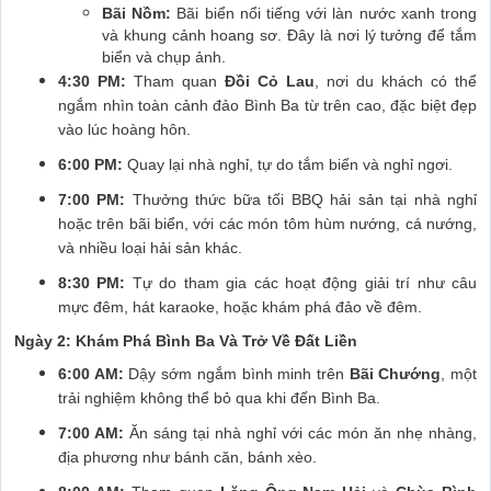
Bãi Nồm:
Bãi biển nổi tiếng với làn nước xanh trong
và khung cảnh hoang sơ. Đây là nơi lý tưởng để tắm
biển và chụp ảnh.
4:30 PM:
Tham quan
Đồi Cỏ Lau
, nơi du khách có thể
ngắm nhìn toàn cảnh đảo Bình Ba từ trên cao, đặc biệt đẹp
vào lúc hoàng hôn.
6:00 PM:
Quay lại nhà nghỉ, tự do tắm biển và nghỉ ngơi.
7:00 PM:
Thưởng thức bữa tối BBQ hải sản tại nhà nghỉ
hoặc trên bãi biển, với các món tôm hùm nướng, cá nướng,
và nhiều loại hải sản khác.
8:30 PM:
Tự do tham gia các hoạt động giải trí như câu
mực đêm, hát karaoke, hoặc khám phá đảo về đêm.
Ngày 2: Khám Phá Bình Ba Và Trở Về Đất Liền
6:00 AM:
Dậy sớm ngắm bình minh trên
Bãi Chướng
, một
trải nghiệm không thể bỏ qua khi đến Bình Ba.
7:00 AM:
Ăn sáng tại nhà nghỉ với các món ăn nhẹ nhàng,
địa phương như bánh căn, bánh xèo.