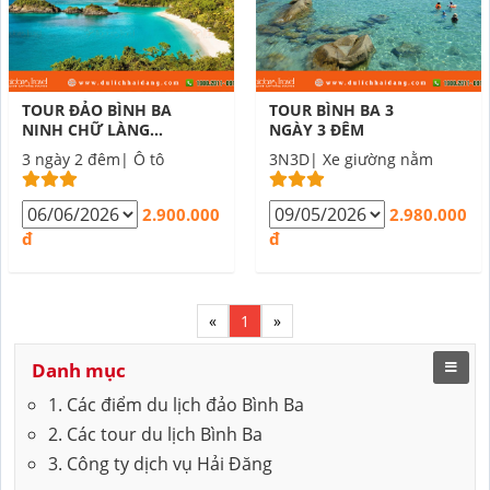
TOUR ĐẢO BÌNH BA
TOUR BÌNH BA 3
NINH CHỮ LÀNG
NGÀY 3 ĐÊM
NGHỀ CHĂM 3 NGÀY
3 ngày 2 đêm| Ô tô
3N3D| Xe giường nằm
2 ĐÊM
2.900.000
2.980.000
đ
đ
«
1
»
Danh mục
1. Các điểm du lịch đảo Bình Ba
2. Các tour du lịch Bình Ba
3. Công ty dịch vụ Hải Đăng