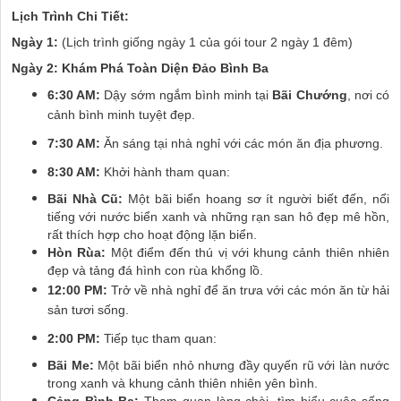
Lịch Trình Chi Tiết:
Ngày 1:
(Lịch trình giống ngày 1 của gói tour 2 ngày 1 đêm)
Ngày 2: Khám Phá Toàn Diện Đảo Bình Ba
6:30 AM:
Dậy sớm ngắm bình minh tại
Bãi Chướng
, nơi có
cảnh bình minh tuyệt đẹp.
7:30 AM:
Ăn sáng tại nhà nghỉ với các món ăn địa phương.
8:30 AM:
Khởi hành tham quan:
Bãi Nhà Cũ:
Một bãi biển hoang sơ ít người biết đến, nổi
tiếng với nước biển xanh và những rạn san hô đẹp mê hồn,
rất thích hợp cho hoạt động lặn biển.
Hòn Rùa:
Một điểm đến thú vị với khung cảnh thiên nhiên
đẹp và tảng đá hình con rùa khổng lồ.
12:00 PM:
Trở về nhà nghỉ để ăn trưa với các món ăn từ hải
sản tươi sống.
2:00 PM:
Tiếp tục tham quan:
Bãi Me:
Một bãi biển nhỏ nhưng đầy quyến rũ với làn nước
trong xanh và khung cảnh thiên nhiên yên bình.
Cảng Bình Ba:
Tham quan làng chài, tìm hiểu cuộc sống