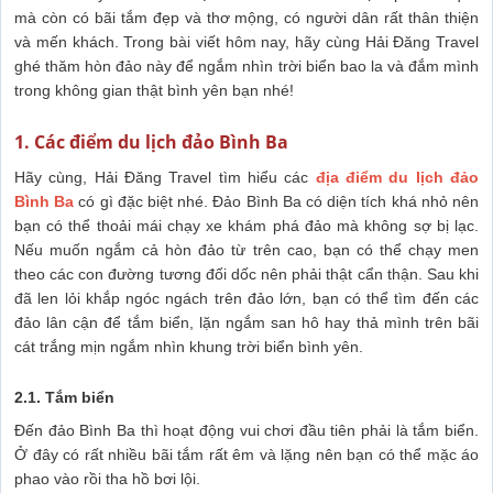
mà còn có bãi tắm đẹp và thơ mộng, có người dân rất thân thiện
và mến khách. Trong bài viết hôm nay, hãy cùng Hải Đăng Travel
ghé thăm hòn đảo này để ngắm nhìn trời biển bao la và đắm mình
trong không gian thật bình yên bạn nhé!
1. Các điểm du lịch đảo Bình Ba
Hãy cùng, Hải Đăng Travel tìm hiểu các
địa điểm du lịch đảo
Bình Ba
có gì đặc biệt nhé. Đảo Bình Ba có diện tích khá nhỏ nên
bạn có thể thoải mái chạy xe khám phá đảo mà không sợ bị lạc.
Nếu muốn ngắm cả hòn đảo từ trên cao, bạn có thể chạy men
theo các con đường tương đối dốc nên phải thật cẩn thận. Sau khi
đã len lỏi khắp ngóc ngách trên đảo lớn, bạn có thể tìm đến các
đảo lân cận để tắm biển, lặn ngắm san hô hay thả mình trên bãi
cát trắng mịn ngắm nhìn khung trời biển bình yên.
2.1. Tắm biển
Đến đảo Bình Ba thì hoạt động vui chơi đầu tiên phải là tắm biển.
Ở đây có rất nhiều bãi tắm rất êm và lặng nên bạn có thể mặc áo
phao vào rồi tha hồ bơi lội.