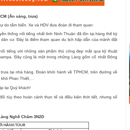
M (Ăn sáng, trưa)
tự do tắm biển. Xe và HDV đưa đoàn đi tham quan:
yền thống nổi tiếng nhất tỉnh Ninh Thuận đã tồn tại hàng thế kỷ
ng dân cư. Đây là điểm tham quan du lịch hấp dẫn của mảnh đất
 nổi tiếng với những sản phẩm thủ công đẹp mắt qua kỹ thuật
hampa. Đây cũng là một trong những Làng gốm cổ nhất Đông
 trưa tại nhà hàng. Đoàn khởi hành về TPHCM, trên đường về
 khô Phan Thiết,…
ặp lại Quý khách!
ổi tùy theo hoàn cảnh thực tế và điều kiện thời tiết, nhưng số
- Làng Nghề Chăm 3N2D
ỞI HÀNH TOUR