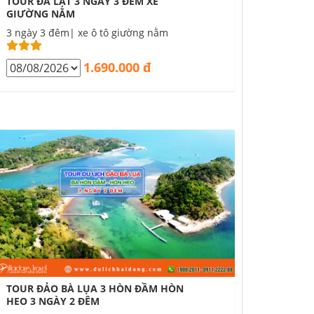
TOUR ĐÀ LẠT 3 NGÀY 3 ĐÊM XE
GIƯỜNG NẰM
3 ngày 3 đêm| xe ô tô giường nằm
1.690.000 đ
TOUR ĐẢO BÀ LỤA 3 HÒN ĐẦM HÒN
HEO 3 NGÀY 2 ĐÊM