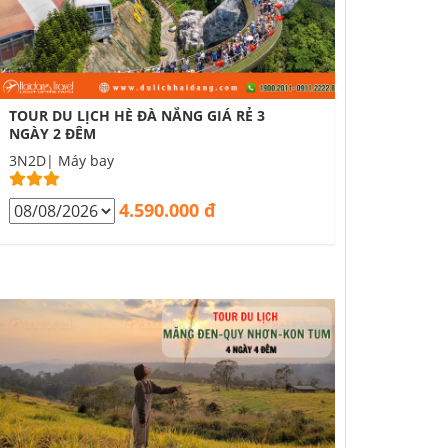
TOUR DU LỊCH HÈ ĐÀ NẴNG GIÁ RẺ 3
NGÀY 2 ĐÊM
3N2D| Máy bay
4.590.000 đ