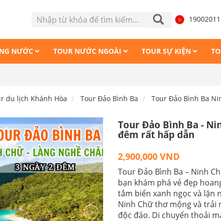
1900201
ONG NƯỚC
TOUR NƯỚC NGOÀI
TOUR SỰ KIỆN
TO
Tour Mă
r du lịch Khánh Hòa
Tour Đảo Bình Ba
Tour Đảo Bình Ba N
Tour Đảo Bình Ba - N
đêm rất hấp dẫn
2,900,000 VND
Tour Đảo Bình Ba – Ninh C
bạn khám phá vẻ đẹp hoang
tắm biển xanh ngọc và lặn 
Ninh Chữ thơ mộng và trải 
độc đáo. Di chuyển thoải mái