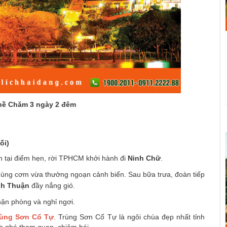
ghề Chăm 3 ngày 2 đêm
ối)
 tại điểm hẹn, rời TPHCM khởi hành đi
Ninh Chữ
.
dùng cơm vừa thưởng ngoạn cảnh biển. Sau bữa trưa, đoàn tiếp
nh Thuận
đầy nắng gió.
hận phòng và nghỉ ngơi.
rùng Sơn Cổ Tự
. Trùng Sơn Cổ Tự là ngôi chùa đẹp nhất tỉnh