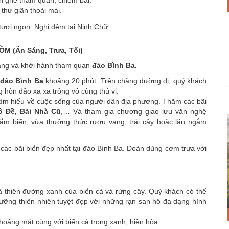
ch ghé tham quan, chiêm bái.
thư giãn thoải mái.
tươi ngon. Nghỉ đêm tại Ninh Chữ.
ỒM (Ăn Sáng, Trưa, Tối)
àng và khởi hành tham quan
đảo Bình Ba.
đảo Bình Ba
khoảng 20 phút. Trên chặng đường đi, quý khách
 hòn đảo xa xa trông vô cùng thú vị.
tìm hiểu về cuộc sống của người dân địa phương. Thăm các bãi
ồ Đề, Bãi Nhà Cũ
,… Và tham gia chương giao lưu văn nghệ
tắm biển, vừa thưởng thức rượu vang, trái cây hoặc lặn ngắm
 các bãi biển đẹp nhất tại đảo Bình Ba. Đoàn dùng cơm trưa với
n:
là thiên đường xanh của biển cả và rừng cây. Quý khách có thể
gưỡng thiên nhiên tuyệt đẹp với những rạn san hô đa dạng hình
thoáng mát cùng với biển cả trong xanh, hiền hòa.