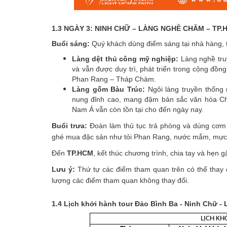
1.3 NGÀY 3: NINH CHỮ – LÀNG NGHỀ CHĂM – TP.HC
Buổi sáng:
Quý khách dùng điểm sáng tại nhà hàng, 
Làng dệt thủ công mỹ nghiệp:
Làng nghề tru
và vẫn được duy trì, phát triển trong cộng đồ
Phan Rang – Tháp Chàm.
Làng gốm Bàu Trúc:
Ngôi làng truyền thống
nung đỉnh cao, mang đậm bản sắc văn hóa C
Nam Á vẫn còn tồn tại cho đến ngày nay.
Buổi trưa:
Đoàn làm thủ tục trả phòng và dùng cơm
ghé mua đặc sản như tỏi Phan Rang, nước mắm, mực
Đến
TP.HCM
, kết thúc chương trình, chia tay và hẹn g
Lưu ý:
Thứ tự các điểm tham quan trên có thể thay đ
lượng các điểm tham quan không thay đổi.
1.4 Lịch khởi hành tour Đảo Bình Ba - Ninh Chữ 
LỊCH KH