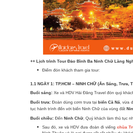
++ Lịch trình Tour Đảo Bình Ba Ninh Chữ Làng N
Điểm đón khách tham gia tour:
1.1 NGÀY 1: TP.HCM – NINH CHỮ (Ăn Sáng, Trưa, T
Buổi sáng:
Xe và HDV Hải Đăng Travel đón quý khách
Buổi trưa:
Đoàn dùng cơm trưa tại
biển Cà Ná
, vừa 
tục hành trình đến với biển Ninh Chữ của vùng đất
Ni
Buổi chiều:
Đến
Ninh Chữ
, Quý khách làm thủ tục n
Sau đó, xe và HDV đưa đoàn đi viếng
chùa T