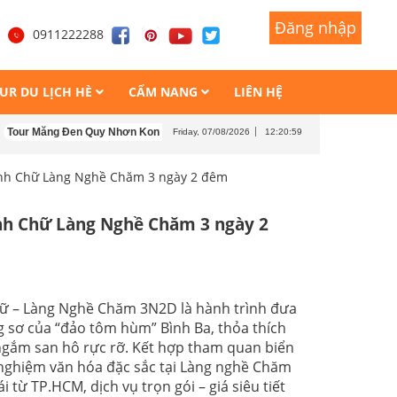
Đăng nhập
Đăng nhập
1
0911222288
UR DU LỊCH HÈ
CẨM NANG
LIÊN HỆ
ng Đen Quy Nhơn Kon Tum 4 ngày 4 đêm
Tour Măng Đen - Kon Tum - Buôn M
Friday, 07/08/2026
12:21:01
inh Chữ Làng Nghề Chăm 3 ngày 2 đêm
inh Chữ Làng Nghề Chăm 3 ngày 2
hữ – Làng Nghề Chăm 3N2D là hành trình đưa
 sơ của “đảo tôm hùm” Bình Ba, thỏa thích
ngắm san hô rực rỡ. Kết hợp tham quan biển
nghiệm văn hóa đặc sắc tại Làng nghề Chăm
 từ TP.HCM, dịch vụ trọn gói – giá siêu tiết