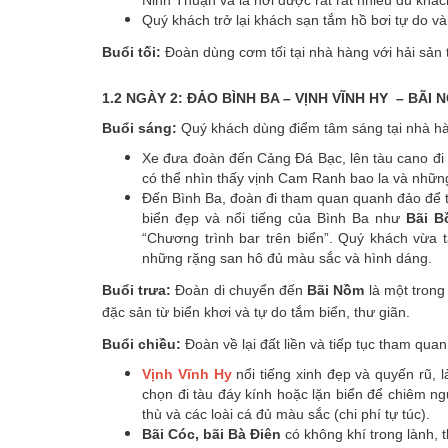
Ninh Thuận và là nơi được rất rất nhiều du khá
Quý khách trở lại khách sạn tắm hồ bơi tự do và 
Buổi tối:
Đoàn dùng cơm tối tại nhà hàng với hải sản 
1.2 NGÀY 2: ĐẢO BÌNH BA – VỊNH VĨNH HY – BÃI N
Buổi sáng:
Quý khách dùng điểm tâm sáng tại nhà h
Xe đưa đoàn đến Cảng Đá Bạc, lên tàu cano đi
có thể nhìn thấy vịnh Cam Ranh bao la và những
Đến Bình Ba, đoàn đi tham quan quanh đảo để 
biển đẹp và nổi tiếng của Bình Ba như
Bãi B
“Chương trình bar trên biển”. Quý khách vừa 
những rặng san hô đủ màu sắc và hình dáng.
Buổi trưa:
Đoàn di chuyển đến
Bãi Nồm
là một trong
đặc sản từ biển khơi và tự do tắm biển, thư giãn.
Buổi chiều:
Đoàn về lại đất liền và tiếp tục tham qua
Vịnh Vĩnh Hy
nổi tiếng xinh đẹp và quyến rũ, 
chọn đi tàu đáy kính hoặc lặn biển để chiêm n
thù và các loài cá đủ màu sắc (chi phí tự túc).
Bãi Cóc, bãi Bà Điên
có không khí trong lành, 