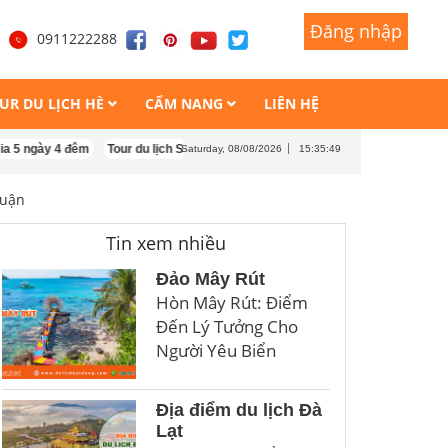
Đăng nhập
Đăng nhập
1
0911222288
UR DU LỊCH HÈ
CẨM NANG
LIÊN HỆ
y 4 đêm
Tour du lịch Singapore Malaysia 4 ngày 3 đêm
Tour du lịch Quy Nh
Saturday, 08/08/2026
15:35:51
huận
Tin xem nhiều
Đảo Mây Rút
Hòn Mây Rút: Điểm
Đến Lý Tưởng Cho
Người Yêu Biển
Địa điểm du lịch Đà
Lạt