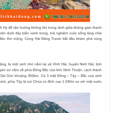
h Hy để tận hưởng không khí trong lành giữa không gian thanh
ên dưới đáy biển xanh trong, trải nghiệm cuộc sống làng chài
 đèo thơ mộng. Cùng Hải Đăng Travel bắt đầu khám phá vùng
ng, là một vịnh nhỏ nằm tại xã Vĩnh Hải, huyện Ninh Hải, tỉnh
uyên sơ nằm về phía Đông Bắc của tỉnh Ninh Thuận, cách thành
ài Gòn khoảng 350km. Cả 3 mặt Đông – Tây – Bắc của vịnh
ịnh, phía Tây là núi Chúa có đỉnh cao 1.040m so với mặt nước