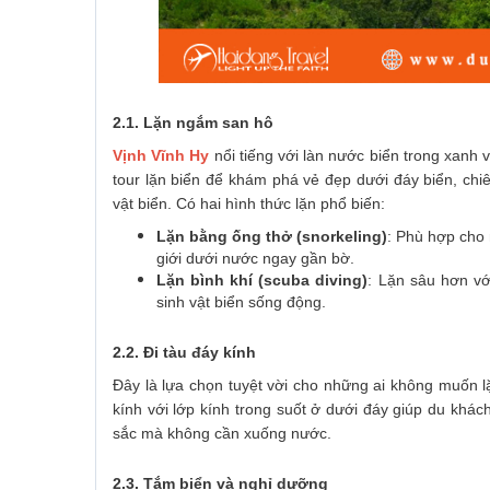
2.1. Lặn ngắm san hô
Vịnh Vĩnh Hy
nổi tiếng với làn nước biển trong xanh 
tour lặn biển để khám phá vẻ đẹp dưới đáy biển, ch
vật biển. Có hai hình thức lặn phổ biến:
Lặn bằng ống thở (snorkeling)
: Phù hợp cho 
giới dưới nước ngay gần bờ.
Lặn bình khí (scuba diving)
: Lặn sâu hơn vớ
sinh vật biển sống động.
2.2. Đi tàu đáy kính
Đây là lựa chọn tuyệt vời cho những ai không muốn 
kính với lớp kính trong suốt ở dưới đáy giúp du khá
sắc mà không cần xuống nước.
2.3. Tắm biển và nghỉ dưỡng