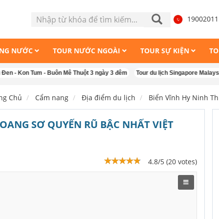
1900201
ONG NƯỚC
TOUR NƯỚC NGOÀI
TOUR SỰ KIỆN
TO
n Tum - Buôn Mê Thuột 3 ngày 3 đêm
Tour du lịch Singapore Malaysia 5 ngà
ng Chủ
Cẩm nang
Địa điểm du lịch
Biển Vĩnh Hy Ninh T
HOANG SƠ QUYẾN RŨ BẬC NHẤT VIỆT
4.8/5 (20 votes)