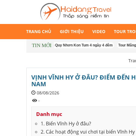
TRANG CHỦ
GIỚI THIỆU
VIDEO
TOUR TR
TIN MỚI
Tour Măng Đen Quy Nhơn Kon Tum 4 ngày 4 đêm
Tour Măng Đen - Ko
Tra
VỊNH VĨNH HY Ở ĐÂU? ĐIỂM ĐẾN 
NAM
08/08/2026
-
Danh mục
1. Biển Vĩnh Hy ở đâu?
2. Các hoạt động vui chơi tại biển Vĩnh Hy