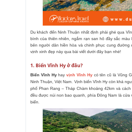
Du khách đến Ninh Thuận nhất định phải ghé qua Vĩn
bình của thiên nhiên, ngắm rạn san hô đầy sắc màu b
bên người dân hiền hòa và chinh phục cung đường
vịnh xinh đẹp này qua bài viết dưới đây bạn nhé!
1. Biển Vĩnh Hy ở đâu?
Biển Vĩnh Hy
hay
vịnh Vĩnh Hy
có tên cũ là Vũng Gă
Ninh Thuận, Việt Nam. Vịnh biển Vĩnh Hy còn khá ng
phố Phan Rang – Tháp Chàm khoảng 42km và cách S
đều được núi non bao quanh, phía Đông Nam là cửa v
biển.