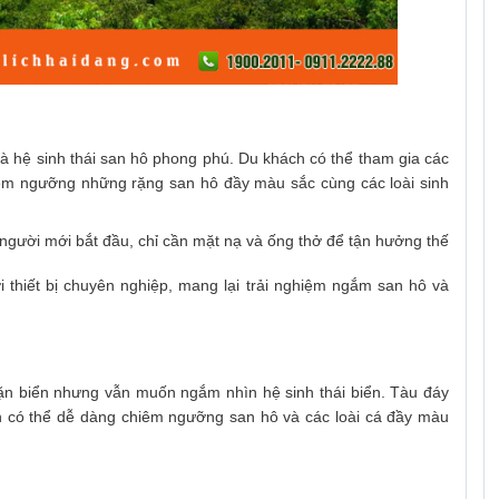
và hệ sinh thái san hô phong phú. Du khách có thể tham gia các
iêm ngưỡng những rặng san hô đầy màu sắc cùng các loài sinh
người mới bắt đầu, chỉ cần mặt nạ và ống thở để tận hưởng thế
i thiết bị chuyên nghiệp, mang lại trải nghiệm ngắm san hô và
lặn biển nhưng vẫn muốn ngắm nhìn hệ sinh thái biển. Tàu đáy
ch có thể dễ dàng chiêm ngưỡng san hô và các loài cá đầy màu