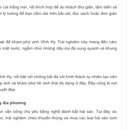
i cát trắng mịn, rất thích hợp để du khách thư giãn, tắm biển và
i lý tưởng để bạn nằm dài trên bãi cát, đọc sách hoặc đơn giản
yak để khám phá vịnh Vĩnh Hy. Trải nghiệm này mang đến cảm
trên mặt nước, ngắm nhìn những dãy núi đá xung quanh và khung
nh Hy, nổi bật với những bãi đá vôi hình thành tự nhiên tạo nên
 ảnh và khám phá hệ sinh thái đa dạng ở đây. Đây cũng là nơi
uyệt đẹp.
ng địa phương
ân vẫn sống chủ yếu bằng nghề đánh bắt hải sản. Tại đây, du
n, trải nghiệm chèo thuyền thúng và mua các loại hải sản tươi