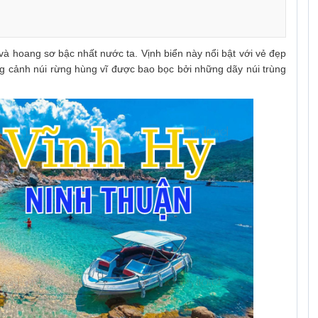
 và hoang sơ bậc nhất nước ta. Vịnh biển này nổi bật với vẻ đẹp
g cảnh núi rừng hùng vĩ được bao bọc bởi những dãy núi trùng