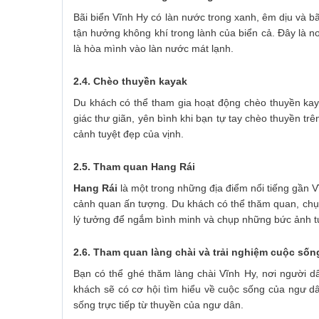
Bãi biển Vĩnh Hy có làn nước trong xanh, êm dịu và bã
tận hưởng không khí trong lành của biển cả. Đây là nơ
là hòa mình vào làn nước mát lạnh.
2.4. Chèo thuyền kayak
Du khách có thể tham gia hoạt động chèo thuyền ka
giác thư giãn, yên bình khi bạn tự tay chèo thuyền 
cảnh tuyệt đẹp của vịnh.
2.5. Tham quan Hang Rái
Hang Rái
là một trong những địa điểm nổi tiếng gần Vĩ
cảnh quan ấn tượng. Du khách có thể thăm quan, chụp
lý tưởng để ngắm bình minh và chụp những bức ảnh t
2.6. Tham quan làng chài và trải nghiệm cuộc số
Bạn có thể ghé thăm làng chài Vĩnh Hy, nơi người d
khách sẽ có cơ hội tìm hiểu về cuộc sống của ngư dâ
sống trực tiếp từ thuyền của ngư dân.