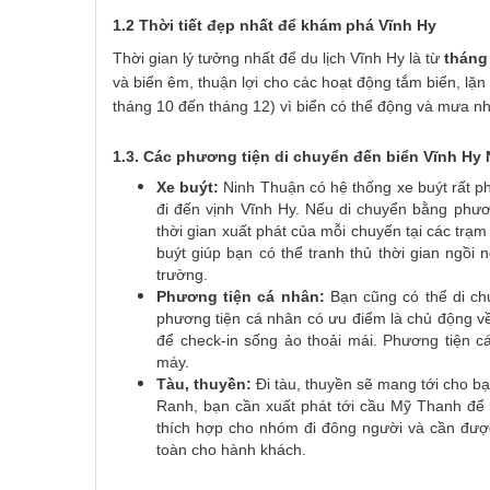
1.2 Thời tiết đẹp nhất để khám phá Vĩnh Hy
Thời gian lý tưởng nhất để du lịch Vĩnh Hy là từ
tháng
và biển êm, thuận lợi cho các hoạt động tắm biển, l
tháng 10 đến tháng 12) vì biển có thể động và mưa nh
1.3. Các phương tiện di chuyển đến biển Vĩnh Hy
Xe buýt:
Ninh Thuận có hệ thống xe buýt rất ph
đi đến vịnh Vĩnh Hy. Nếu di chuyển bằng phươn
thời gian xuất phát của mỗi chuyến tại các trạm 
buýt giúp bạn có thể tranh thủ thời gian ngồ
trường.
Phương tiện cá nhân:
Bạn cũng có thể di ch
phương tiện cá nhân có ưu điểm là chủ động về 
để check-in sống ảo thoải mái. Phương tiện c
máy.
Tàu, thuyền:
Đi tàu, thuyền sẽ mang tới cho b
Ranh, bạn cần xuất phát tới cầu Mỹ Thanh để t
thích hợp cho nhóm đi đông người và cần đượ
toàn cho hành khách.