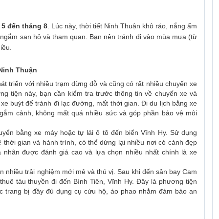
 5 đến tháng 8
. Lúc này, thời tiết Ninh Thuận khô ráo, nắng ấm
ặn ngắm san hô và tham quan. Bạn nên tránh đi vào mùa mưa (từ
iều.
 Ninh Thuận
át triển với nhiều trạm dừng đỗ và cũng có rất nhiều chuyến xe
g tiện này, bạn cần kiểm tra trước thông tin về chuyến xe và
xe buýt để tránh đi lạc đường, mất thời gian. Đi du lịch bằng xe
i ngắm cảnh, không mất quá nhiều sức và góp phần bảo vệ môi
uyển bằng xe máy hoặc tự lái ô tô đến biển Vĩnh Hy. Sử dụng
thời gian và hành trình, có thể dừng lại nhiều nơi có cảnh đẹp
á nhân được đánh giá cao và lựa chọn nhiều nhất chính là xe
ạn nhiều trải nghiệm mới mẻ và thú vị. Sau khi đến sân bay Cam
huê tàu thuyền đi đến Bình Tiên, Vĩnh Hy. Đây là phương tiện
c trang bị đầy đủ dụng cụ cứu hộ, áo phao nhằm đảm bảo an