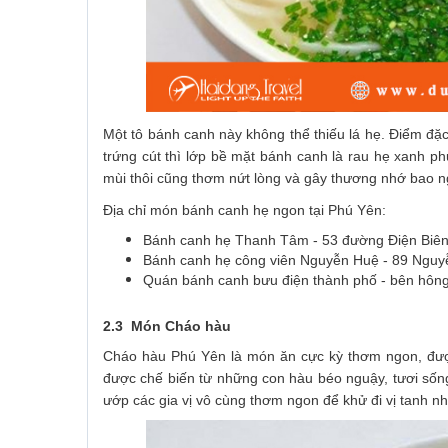
Một tô bánh canh này không thể thiếu lá hẹ. Điểm đặc 
trứng cút thì lớp bề mặt bánh canh là rau hẹ xanh p
mùi thôi cũng thơm nứt lòng và gây thương nhớ bao n
Địa chỉ món bánh canh hẹ ngon tại Phú Yên:
Bánh canh hẹ Thanh Tâm - 53 đường Điện Biên
Bánh canh hẹ công viên Nguyễn Huệ - 89 Nguy
Quán bánh canh bưu điện thành phố - bên hôn
2.3 Món Cháo hàu
Cháo hàu Phú Yên là món ăn cực kỳ thơm ngon, đượ
được chế biến từ những con hàu béo nguậy, tươi sốn
ướp các gia vị vô cùng thơm ngon để khử đi vị tanh n