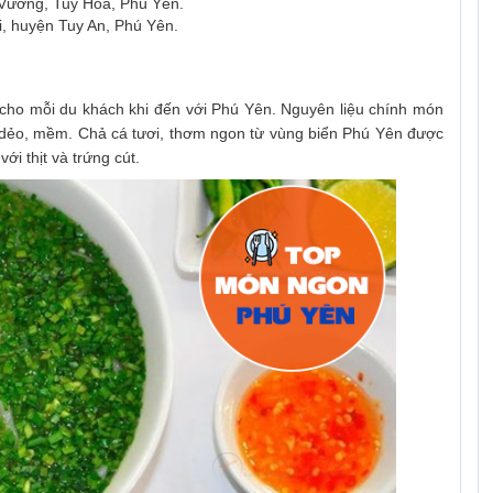
Vương, Tuy Hòa, Phú Yên.
, huyện Tuy An, Phú Yên.
cho mỗi du khách khi đến với Phú Yên. Nguyên liệu chính món
 dẻo, mềm. Chả cá tươi, thơm ngon từ vùng biển Phú Yên được
i thịt và trứng cút.