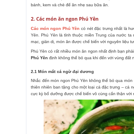
bánh, kem và chè để ăn nhẹ sau bữa ăn.
2. Các món ăn ngon Phú Yên
Các món ngon Phú Yên
có nét đặc trưng nhất là h
Yên. Phú Yên là tỉnh thuộc miền Trung của nước t
mạc, giản dị, món ăn được chế biến với nguyên liệu t
Phú Yên có rất nhiều món ăn ngon nhất định bạn phải
Phú Yên
định không thể bỏ qua khi đến với vùng đất 
2.1 Món mắt cá ngừ đại dương
Nhắc đến món ngon Phú Yên không thể bỏ qua món m
thiên nhiên ban tặng cho một loại cá đặc trưng – cá 
cực kỳ bổ dưỡng được chế biến vô cùng cẩn thận với n