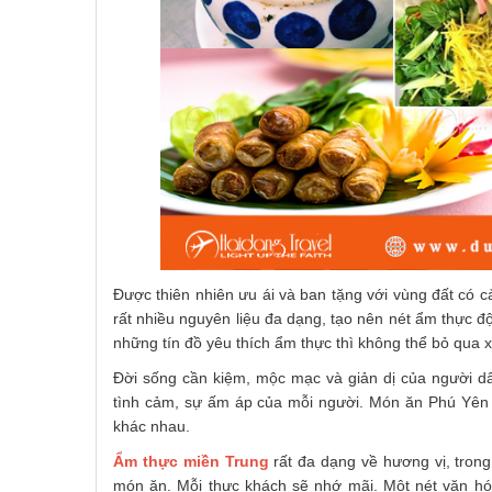
Được thiên nhiên ưu ái và ban tặng với vùng đất có c
rất nhiều nguyên liệu đa dạng, tạo nên nét ẩm thực đ
những tín đồ yêu thích ẩm thực thì không thể bỏ qua 
Đời sống cần kiệm, mộc mạc và giản dị của người 
tình cảm, sự ấm áp của mỗi người. Món ăn Phú Yên đ
khác nhau.
Ẩm thực miền Trung
rất đa dạng về hương vị, trong
món ăn. Mỗi thực khách sẽ nhớ mãi. Một nét văn hó