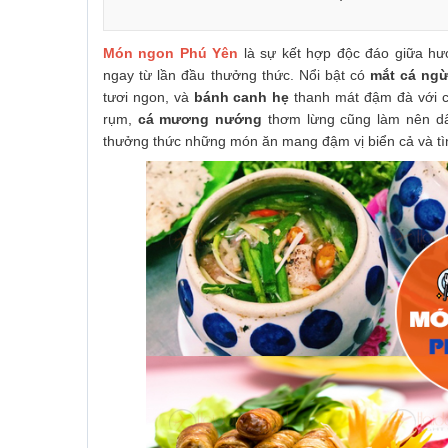
Món ngon Phú Yên
là sự kết hợp độc đáo giữa hươ
ngay từ lần đầu thưởng thức. Nổi bật có
mắt cá ng
tươi ngon, và
bánh canh hẹ
thanh mát đậm đà với 
rụm,
cá mương nướng
thơm lừng cũng làm nên dấ
thưởng thức những món ăn mang đậm vị biển cả và tì