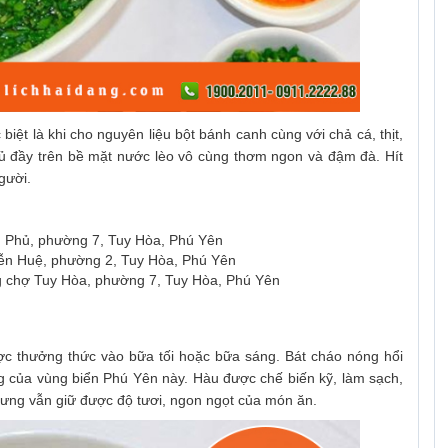
biệt là khi cho nguyên liệu bột bánh canh cùng với chả cá, thịt,
hủ đầy trên bề mặt nước lèo vô cùng thơm ngon và đậm đà. Hít
gười.
 Phủ, phường 7, Tuy Hòa, Phú Yên
ễn Huệ, phường 2, Tuy Hòa, Phú Yên
g chợ Tuy Hòa, phường 7, Tuy Hòa, Phú Yên
c thưởng thức vào bữa tối hoặc bữa sáng. Bát cháo nóng hổi
g của vùng biển Phú Yên này. Hàu được chế biến kỹ, làm sạch,
hưng vẫn giữ được độ tươi, ngon ngọt của món ăn.