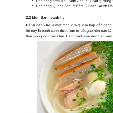
Nhà hàng cơm niêu Năm Ánh: 394 Đại lộ Hùng 
Nhà hàng Quang Anh: ở Đầm Ô Loan, xã An Hải
2.2 Món Bánh canh hẹ
Bánh canh hẹ
là một món vừa lạ vừa hấp dẫn dành 
ăn này là bánh canh được làm từ bột gạo nên cực kỳ
thái mỏng và chiên chín. Bánh canh còn được ăn kèm vớ