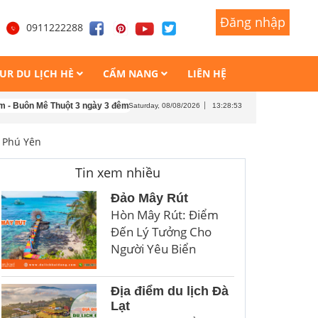
Đăng nhập
Đăng nhập
1
0911222288
UR DU LỊCH HÈ
CẨM NANG
LIÊN HỆ
 Thuột 3 ngày 3 đêm
Tour du lịch Singapore Malaysia 5 ngày 4 đêm
Tour d
Saturday, 08/08/2026
13:28:55
 Phú Yên
Tin xem nhiều
Đảo Mây Rút
Hòn Mây Rút: Điểm
Đến Lý Tưởng Cho
Người Yêu Biển
Địa điểm du lịch Đà
Lạt