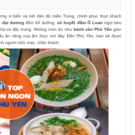
ng vị biển và nét dân dã miền Trung, chinh phục thực khách
ừ đại dương
tiềm bổ dưỡng,
sò huyết đầm Ô Loan
ngọt béo
chả cá đặc trưng. Những món ăn như
bánh xèo Phú Yên
giòn
u ấn riêng của ẩm thực nơi đây. Đến Phú Yên, bạn sẽ được
nh người mộc mạc, chân thành.