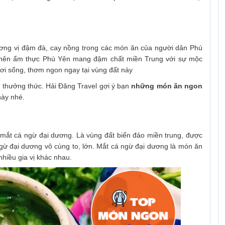
ương vị đậm đà, cay nồng trong các món ăn của người dân Phú
a nên ẩm thực Phú Yên mang đậm chất miền Trung với sự
mộc
ươi sống, thơm ngon ngay tại vùng đất này
 thưởng thức. Hải Đăng Travel gợi ý bạn
những món ăn ngon
này nhé.
ắt cá ngừ đại dương. Là vùng đất biển đảo miền trung, được
ngừ đại dương vô cùng to, lớn. Mắt cá ngừ đại dương là món ăn
hiều gia vị khác nhau.