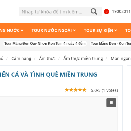
1900201
ONG NƯỚC
TOUR NƯỚC NGOÀI
TOUR SỰ KIỆN
TO
ng Đen Quy Nhơn Kon Tum 4 ngày 4 đêm
Tour Măng Đen - Kon Tum - Buôn Mê
hủ
Cẩm nang
Ẩm thực
Ẩm thực miền trung
Món ngon
ỂN CẢ VÀ TÌNH QUÊ MIỀN TRUNG
5.0/5 (1 votes)