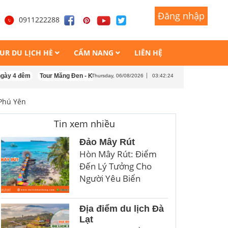
Đăng nhập
Đăng nhập
1
0911222288
UR DU LỊCH HÈ
CẨM NANG
LIÊN HỆ
Tour Măng Đen - Kon Tum - Buôn Mê Thuột 3 ngày 3 đêm
Tour du lịch Sing
Thursday, 06/08/2026
03:42:27
 Phú Yên
Tin xem nhiều
Đảo Mây Rút
Hòn Mây Rút: Điểm
Đến Lý Tưởng Cho
Người Yêu Biển
Địa điểm du lịch Đà
Lạt