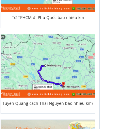
Từ TPHCM đi Phú Quốc bao nhiêu km
Tuyên Quang cách Thái Nguyên bao nhiêu km?