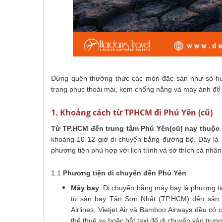
Đừng quên thưởng thức các món đặc sản như sò hu
trang phục thoải mái, kem chống nắng và máy ảnh để g
1. Khoảng cách từ TPHCM đi Phú Yên (cũ)
Từ TP.HCM đến trung tâm Phú Yên(cũ) nay thuộc
khoảng 10-12 giờ di chuyển bằng đường bộ. Đây là
phương tiện phù hợp với lịch trình và sở thích cá nhân
1.1
Phương tiện di chuyển đến Phú Yên
Máy bay
: Di chuyển bằng máy bay là phương ti
từ sân bay Tân Sơn Nhất (TP.HCM) đến sân
Airlines, Vietjet Air và Bamboo Airways đều c
thể thuê xe hoặc bắt taxi để di chuyển vào trun