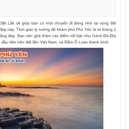
 Đắk Lắk sẽ giúp bạn có một chuyến đi đáng nhớ tại vùng đất
 đẹp này. Thời gian lý tưởng để khám phá Phú Yên là từ tháng 1
và nắng đẹp. Bạn nên ghé thăm các điểm nổi bật như Gành Đá Đĩa
h đầu tiên trên đất liền Việt Nam, và Đầm Ô Loan thanh bình.