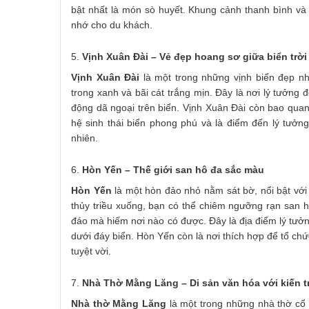
bật nhất là món sò huyết. Khung cảnh thanh bình và
nhớ cho du khách.
5.
Vịnh Xuân Đài – Vẻ đẹp hoang sơ giữa biển trời
Vịnh Xuân Đài
là một trong những vịnh biển đẹp nh
trong xanh và bãi cát trắng mịn. Đây là nơi lý tưởng
động dã ngoại trên biển. Vịnh Xuân Đài còn bao qu
hệ sinh thái biển phong phú và là điểm đến lý tưởn
nhiên.
6.
Hòn Yến – Thế giới san hô đa sắc màu
Hòn Yến
là một hòn đảo nhỏ nằm sát bờ, nổi bật với
thủy triều xuống, bạn có thể chiêm ngưỡng rạn san h
đáo mà hiếm nơi nào có được. Đây là địa điểm lý tưở
dưới đáy biển. Hòn Yến còn là nơi thích hợp để tổ chứ
tuyệt vời.
7.
Nhà Thờ Mằng Lăng – Di sản văn hóa với kiến t
Nhà thờ Mằng Lăng
là một trong những nhà thờ cổ 