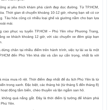
những ai yêu thích khám phá cảnh đẹp dọc đường. Từ TP.HCM,
òa. Thời gian di chuyển khoảng 10-12 giờ, nhưng bạn sẽ có cơ
g. Tàu hỏa cũng có nhiều loại ghế và giường nằm cho bạn lựa
oải mái.
ợng cao phục vụ tuyến TP.HCM – Phú Yên như Phương Trang,
ằng xe khách khoảng 12 giờ, với các chuyến xe đêm giúp bạn
m.
ừng chân tại nhiều điểm trên hành trình, việc tự lái xe là một
TP.HCM đến Phú Yên khá dài và cần sự cẩn trọng, nhất là với
à mùa mưa rõ rệt. Thời điểm đẹp nhất để du lịch Phú Yên là từ
à biển trong xanh. Đặc biệt, các tháng hè (từ tháng 5 đến tháng 8)
c hoạt động tắm biển, chèo thuyền và lặn ngắm san hô.
u, không quá nắng gắt. Đây là thời điểm lý tưởng để khám phá
ở Phú Yên.