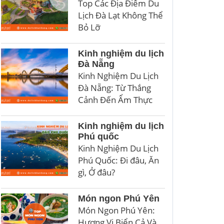
Top Các Địa Điểm Du
Lịch Đà Lạt Không Thể
Bỏ Lỡ
Kinh nghiệm du lịch
Đà Nẵng
Kinh Nghiệm Du Lịch
Đà Nẵng: Từ Thắng
Cảnh Đến Ẩm Thực
Kinh nghiệm du lịch
Phú quốc
Kinh Nghiệm Du Lịch
Phú Quốc: Đi đâu, Ăn
gì, Ở đâu?
Món ngon Phú Yên
Món Ngon Phú Yên:
Hương Vị Biển Cả Và