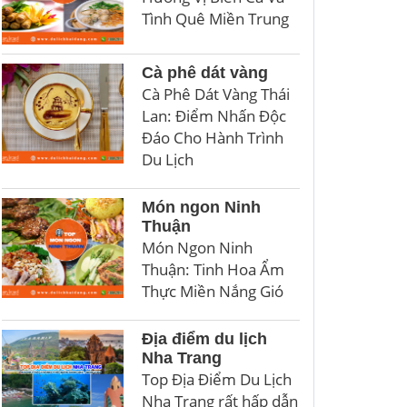
Tình Quê Miền Trung
Cà phê dát vàng
Cà Phê Dát Vàng Thái
Lan: Điểm Nhấn Độc
Đáo Cho Hành Trình
Du Lịch
Món ngon Ninh
Thuận
Món Ngon Ninh
Thuận: Tinh Hoa Ẩm
Thực Miền Nắng Gió
Địa điểm du lịch
Nha Trang
Top Địa Điểm Du Lịch
Nha Trang rất hấp dẫn