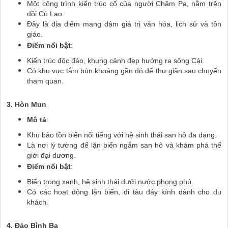
Một công trình kiến trúc cổ của người Chăm Pa, nằm trên
đồi Cù Lao.
Đây là địa điểm mang đậm giá trị văn hóa, lịch sử và tôn
giáo.
Điểm nổi bật
:
Kiến trúc độc đáo, khung cảnh đẹp hướng ra sông Cái.
Có khu vực tắm bùn khoáng gần đó để thư giãn sau chuyến
tham quan.
3. Hòn Mun
Mô tả
:
Khu bảo tồn biển nổi tiếng với hệ sinh thái san hô đa dạng.
Là nơi lý tưởng để lặn biển ngắm san hô và khám phá thế
giới đại dương.
Điểm nổi bật
:
Biển trong xanh, hệ sinh thái dưới nước phong phú.
Có các hoạt động lặn biển, đi tàu đáy kính dành cho du
khách.
4. Đảo Bình Ba