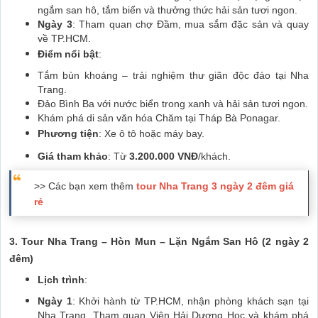
ngắm san hô, tắm biển và thưởng thức hải sản tươi ngon.
Ngày 3
: Tham quan chợ Đầm, mua sắm đặc sản và quay
về TP.HCM.
Điểm nổi bật
:
Tắm bùn khoáng – trải nghiệm thư giãn độc đáo tại Nha
Trang.
Đảo Bình Ba với nước biển trong xanh và hải sản tươi ngon.
Khám phá di sản văn hóa Chăm tại Tháp Bà Ponagar.
Phương tiện
: Xe ô tô hoặc máy bay.
Giá tham khảo
: Từ
3.200.000 VNĐ
/khách.
>> Các bạn xem thêm
tour Nha Trang 3 ngày 2 đêm giá
rẻ
3. Tour Nha Trang – Hòn Mun – Lặn Ngắm San Hô (2 ngày 2
đêm)
Lịch trình
:
Ngày 1
: Khởi hành từ TP.HCM, nhận phòng khách sạn tại
Nha Trang. Tham quan Viện Hải Dương Học và khám phá