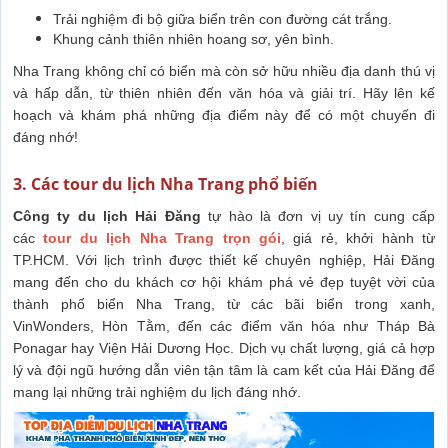
Trải nghiệm đi bộ giữa biển trên con đường cát trắng.
Khung cảnh thiên nhiên hoang sơ, yên bình.
Nha Trang không chỉ có biển mà còn sở hữu nhiều địa danh thú vị
và hấp dẫn, từ thiên nhiên đến văn hóa và giải trí. Hãy lên kế
hoạch và khám phá những địa điểm này để có một chuyến đi
đáng nhớ!
3. Các tour du lịch Nha Trang phổ biến
Công ty du lịch Hải Đăng
tự hào là đơn vị uy tín cung cấp
các
tour du lịch Nha Trang trọn gói
, giá rẻ, khởi hành từ
TP.HCM. Với lịch trình được thiết kế chuyên nghiệp, Hải Đăng
mang đến cho du khách cơ hội khám phá vẻ đẹp tuyệt vời của
thành phố biển Nha Trang, từ các bãi biển trong xanh,
VinWonders, Hòn Tằm, đến các điểm văn hóa như Tháp Bà
Ponagar hay Viện Hải Dương Học. Dịch vụ chất lượng, giá cả hợp
lý và đội ngũ hướng dẫn viên tận tâm là cam kết của Hải Đăng để
mang lại những trải nghiệm du lịch đáng nhớ.