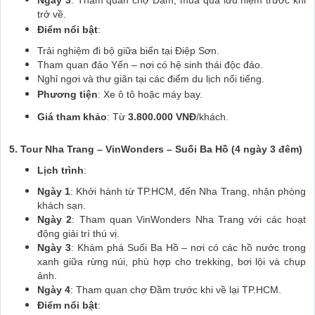
trở về.
Điểm nổi bật
:
Trải nghiệm đi bộ giữa biển tại Điệp Sơn.
Tham quan đảo Yến – nơi có hệ sinh thái độc đáo.
Nghỉ ngơi và thư giãn tại các điểm du lịch nổi tiếng.
Phương tiện
: Xe ô tô hoặc máy bay.
Giá tham khảo
: Từ
3.800.000 VNĐ
/khách.
5. Tour Nha Trang – VinWonders – Suối Ba Hồ (4 ngày 3 đêm)
Lịch trình
:
Ngày 1
: Khởi hành từ TP.HCM, đến Nha Trang, nhận phòng
khách sạn.
Ngày 2
: Tham quan VinWonders Nha Trang với các hoạt
động giải trí thú vị.
Ngày 3
: Khám phá Suối Ba Hồ – nơi có các hồ nước trong
xanh giữa rừng núi, phù hợp cho trekking, bơi lội và chụp
ảnh.
Ngày 4
: Tham quan chợ Đầm trước khi về lại TP.HCM.
Điểm nổi bật
: