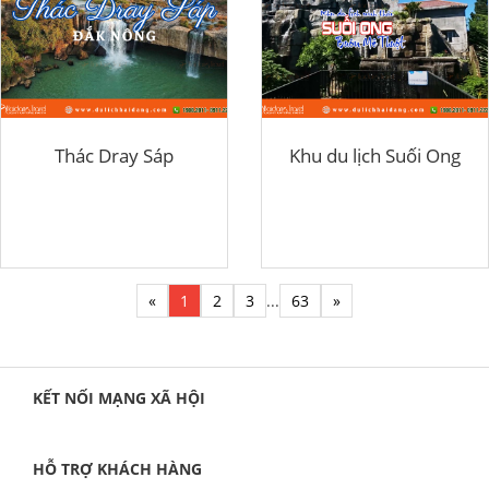
Thác Dray Sáp
Khu du lịch Suối Ong
«
1
2
3
...
63
»
KẾT NỐI MẠNG XÃ HỘI
HỖ TRỢ KHÁCH HÀNG