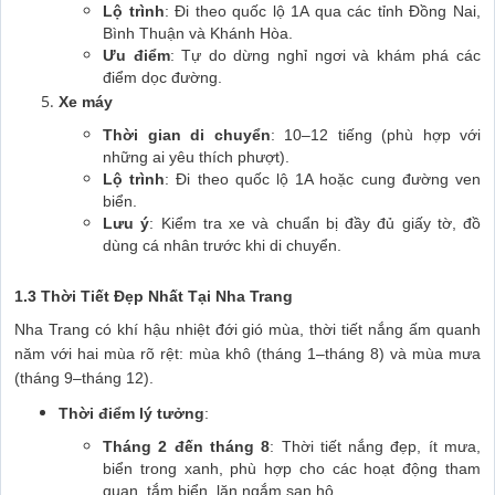
Lộ trình
: Đi theo quốc lộ 1A qua các tỉnh Đồng Nai,
Bình Thuận và Khánh Hòa.
Ưu điểm
: Tự do dừng nghỉ ngơi và khám phá các
điểm dọc đường.
Xe máy
Thời gian di chuyển
: 10–12 tiếng (phù hợp với
những ai yêu thích phượt).
Lộ trình
: Đi theo quốc lộ 1A hoặc cung đường ven
biển.
Lưu ý
: Kiểm tra xe và chuẩn bị đầy đủ giấy tờ, đồ
dùng cá nhân trước khi di chuyển.
1.3 Thời Tiết Đẹp Nhất Tại Nha Trang
Nha Trang có khí hậu nhiệt đới gió mùa, thời tiết nắng ấm quanh
năm với hai mùa rõ rệt: mùa khô (tháng 1–tháng 8) và mùa mưa
(tháng 9–tháng 12).
Thời điểm lý tưởng
:
Tháng 2 đến tháng 8
: Thời tiết nắng đẹp, ít mưa,
biển trong xanh, phù hợp cho các hoạt động tham
quan, tắm biển, lặn ngắm san hô.