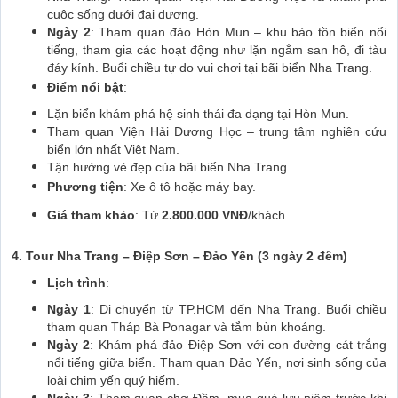
cuộc sống dưới đại dương.
Ngày 2
: Tham quan đảo Hòn Mun – khu bảo tồn biển nổi
tiếng, tham gia các hoạt động như lặn ngắm san hô, đi tàu
đáy kính. Buổi chiều tự do vui chơi tại bãi biển Nha Trang.
Điểm nổi bật
:
Lặn biển khám phá hệ sinh thái đa dạng tại Hòn Mun.
Tham quan Viện Hải Dương Học – trung tâm nghiên cứu
biển lớn nhất Việt Nam.
Tận hưởng vẻ đẹp của bãi biển Nha Trang.
Phương tiện
: Xe ô tô hoặc máy bay.
Giá tham khảo
: Từ
2.800.000 VNĐ
/khách.
4. Tour Nha Trang – Điệp Sơn – Đảo Yến (3 ngày 2 đêm)
Lịch trình
:
Ngày 1
: Di chuyển từ TP.HCM đến Nha Trang. Buổi chiều
tham quan Tháp Bà Ponagar và tắm bùn khoáng.
Ngày 2
: Khám phá đảo Điệp Sơn với con đường cát trắng
nổi tiếng giữa biển. Tham quan Đảo Yến, nơi sinh sống của
loài chim yến quý hiếm.
Ngày 3
: Tham quan chợ Đầm, mua quà lưu niệm trước khi