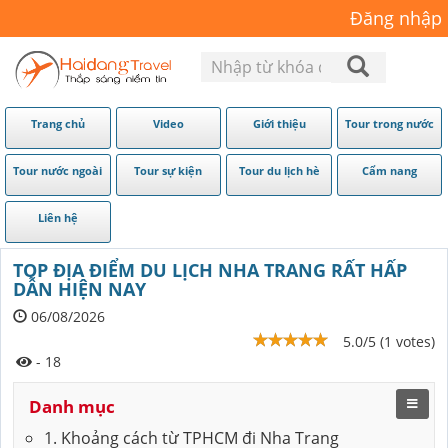
Đăng nhập
Trang chủ
Video
Giới thiệu
Tour trong nước
Tour nước ngoài
Tour sự kiện
Tour du lịch hè
Cẩm nang
Liên hệ
TOP ĐỊA ĐIỂM DU LỊCH NHA TRANG RẤT HẤP
DẪN HIỆN NAY
06/08/2026
5.0/5 (1 votes)
- 18
Danh mục
1. Khoảng cách từ TPHCM đi Nha Trang