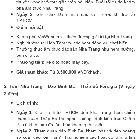
thuyền kayak và thư giãn trên bãi biển. Buổi tối tự do khám
phá ẩm thực Nha Trang.
Ngày 3
: Ghé chợ Đầm mua đặc sản trước khi trở về
TP.HCM.
Điểm nổi bật
:
Khám phá VinWonders – thiên đường giải trí tại Nha Trang.
Nghỉ dưỡng tại Hòn Tằm với các hoạt động vui chơi biển.
Thưởng thức ẩm thực đặc sản Nha Trang như nem nướng,
bún chả cá.
Phương tiện
: Xe ô tô hoặc máy bay.
Giá tham khảo
: Từ
3.500.000 VNĐ
/khách.
2. Tour Nha Trang – Đảo Bình Ba – Tháp Bà Ponagar (3 ngày
2 đêm)
Lịch trình
:
Ngày 1
: Khởi hành từ TP.HCM đến Nha Trang. Buổi chiều
tham quan Tháp Bà Ponagar – công trình kiến trúc Chăm
Pa cổ kính, sau đó tắm bùn khoáng thư giãn.
Ngày 2
: Tham quan đảo Bình Ba, khám phá vẻ đẹp hoang
sơ của "đảo tôm hùm". Trải nghiệm các hoạt động như lặn