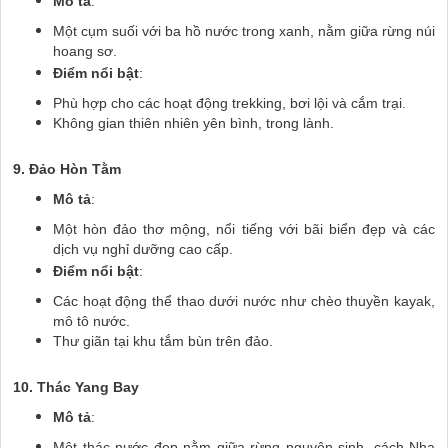
Mô tả
:
Một cụm suối với ba hồ nước trong xanh, nằm giữa rừng núi
hoang sơ.
Điểm nổi bật
:
Phù hợp cho các hoạt động trekking, bơi lội và cắm trại.
Không gian thiên nhiên yên bình, trong lành.
9. Đảo Hòn Tằm
Mô tả
:
Một hòn đảo thơ mộng, nổi tiếng với bãi biển đẹp và các
dịch vụ nghỉ dưỡng cao cấp.
Điểm nổi bật
:
Các hoạt động thể thao dưới nước như chèo thuyền kayak,
mô tô nước.
Thư giãn tại khu tắm bùn trên đảo.
10. Thác Yang Bay
Mô tả
:
Một thác nước đẹp nằm giữa rừng nguyên sinh, cách Nha