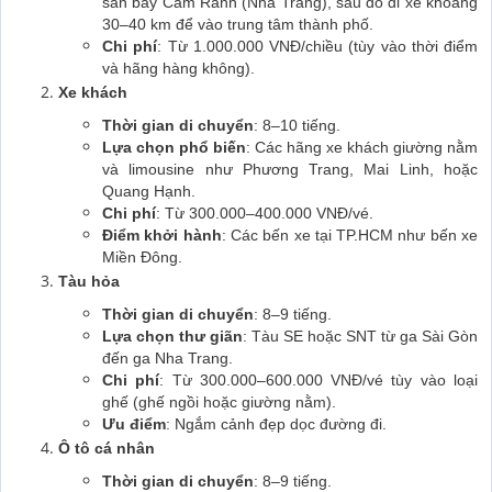
sân bay Cam Ranh (Nha Trang), sau đó đi xe khoảng
30–40 km để vào trung tâm thành phố.
Chi phí
: Từ 1.000.000 VNĐ/chiều (tùy vào thời điểm
và hãng hàng không).
Xe khách
Thời gian di chuyển
: 8–10 tiếng.
Lựa chọn phổ biến
: Các hãng xe khách giường nằm
và limousine như Phương Trang, Mai Linh, hoặc
Quang Hạnh.
Chi phí
: Từ 300.000–400.000 VNĐ/vé.
Điểm khởi hành
: Các bến xe tại TP.HCM như bến xe
Miền Đông.
Tàu hỏa
Thời gian di chuyển
: 8–9 tiếng.
Lựa chọn thư giãn
: Tàu SE hoặc SNT từ ga Sài Gòn
đến ga Nha Trang.
Chi phí
: Từ 300.000–600.000 VNĐ/vé tùy vào loại
ghế (ghế ngồi hoặc giường nằm).
Ưu điểm
: Ngắm cảnh đẹp dọc đường đi.
Ô tô cá nhân
Thời gian di chuyển
: 8–9 tiếng.