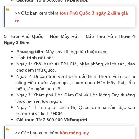
>> Các bạn xem thêm
tour Phú Quốc 3 ngày 2 đêm giá
rẻ
5. Tour Phú Quốc – Hòn Mây Rút – Cáp Treo Hòn Thơm 4
Ngày 3 Đêm
Phương tiện
: Máy bay kết hợp tàu hoặc cano.
Lịch trình nổi bật
:
Ngày 1: Khởi hành từ TP.HCM, nhận phòng khách sạn, dạo
chợ đêm Phú Quốc.
Ngày 2: Đi cáp treo vượt biển đến Hòn Thơm, vui chơi tại
công viên nước Aquatopia, tham quan Hòn Mây Rút, tắm
biển, lặn ngắm san hô.
Ngày 3: Khám phá Hòn Gầm Ghì và Hòn Móng Tay, thưởng
thức hải sản tươi ngon.
Ngày 4: Tham quan chùa Hộ Quốc và mua sắm đặc sản
trước khi về lại TP.HCM.
Giá tour
: Từ
7.800.000 VNĐ/người
.
>> Các bạn xem thêm
hòn móng tay