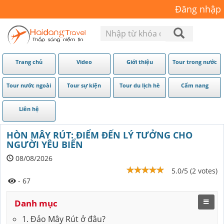
Đăng nhập
Trang chủ
Video
Giới thiệu
Tour trong nước
Tour nước ngoài
Tour sự kiện
Tour du lịch hè
Cẩm nang
Liên hệ
HÒN MÂY RÚT: ĐIỂM ĐẾN LÝ TƯỞNG CHO
NGƯỜI YÊU BIỂN
08/08/2026
5.0/5 (2 votes)
- 67
Danh mục
1. Đảo Mây Rút ở đâu?