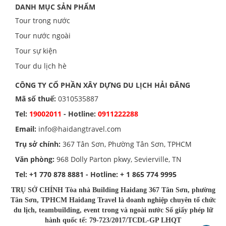
DANH MỤC SẢN PHẨM
Tour trong nước
Tour nước ngoài
Tour sự kiện
Tour du lịch hè
CÔNG TY CỔ PHẦN XÂY DỰNG DU LỊCH HẢI ĐĂNG
Mã số thuế:
0310535887
Tel:
19002011
- Hotline:
0911222288
Email:
info@haidangtravel.com
Trụ sở chính:
367 Tân Sơn, Phường Tân Sơn, TPHCM
Văn phòng:
968 Dolly Parton pkwy, Sevierville, TN
Tel:
+1 770 878 8881
- Hotline:
+ 1 865 774 9995
TRỤ SỞ CHÍNH Tòa nhà Building Haidang 367 Tân Sơn, phường
Tân Sơn, TPHCM Haidang Travel là doanh nghiệp chuyên tổ chức
du lịch, teambuilding, event trong và ngoài nước Số giấy phép lữ
hành quốc tế: 79-723/2017/TCDL-GP LHQT