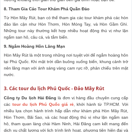
8. Tham Gia Các Tour Khám Phá Quần Đảo
Từ Hòn Mây Rút, bạn có thể tham gia các tour khám phá các hòn
đảo lân cận như Hòn Thơm, Hòn Móng Tay, và Hòn Gầm Ghì.
Những tour này thường kết hợp nhiều hoạt động thú vị như lặn
ngắm san hô, câu cá, và tắm biển.
9. Ngắm Hoàng Hôn Lãng Mạn
Hòn Mây Rút là một trong những nơi tuyệt vời để ngắm hoàng hôn
tại Phú Quốc. Khi mặt trời dần buông xuống biển, khung cảnh trở
nên lãng mạn với ánh sáng vàng cam rực rỡ, phản chiếu trên mặt
nước.
3. Các tour du lịch Phú Quốc - Đảo Mây Rút
Công ty Du lịch Hải Đăng
là đơn vị hàng đầu chuyên cung cấp
các
tour du lịch Phú Quốc giá rẻ
, khởi hành từ TP.HCM. Với
nhiều lựa chọn hành trình hấp dẫn như khám phá Hòn Mây Rút,
Hòn Thơm, Bãi Sao, và các hoạt động thú vị như lặn ngắm san
hô, tham quan làng chài Hàm Ninh, Hải Đăng cam kết mang đến
dịch vụ chất lượng với lịch trình linh hoạt, phương tiện hiện đại và