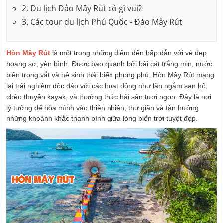
2. Du lịch Đảo Mây Rút có gì vui?
3. Các tour du lịch Phú Quốc - Đảo Mây Rút
Hòn Mây Rút
là một trong những điểm đến hấp dẫn với vẻ đẹp
hoang sơ, yên bình. Được bao quanh bởi bãi cát trắng mịn, nước
biển trong vắt và hệ sinh thái biển phong phú, Hòn Mây Rút mang
lại trải nghiệm độc đáo với các hoạt động như lặn ngắm san hô,
chèo thuyền kayak, và thưởng thức hải sản tươi ngon. Đây là nơi
lý tưởng để hòa mình vào thiên nhiên, thư giãn và tận hưởng
những khoảnh khắc thanh bình giữa lòng biển trời tuyệt đẹp.