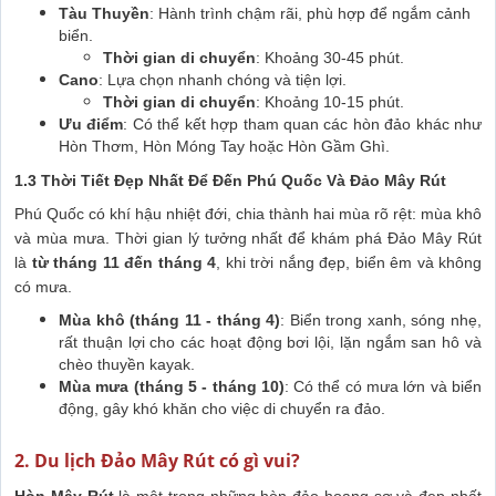
Tàu Thuyền
: Hành trình chậm rãi, phù hợp để ngắm cảnh
biển.
Thời gian di chuyển
: Khoảng 30-45 phút.
Cano
: Lựa chọn nhanh chóng và tiện lợi.
Thời gian di chuyển
: Khoảng 10-15 phút.
Ưu điểm
: Có thể kết hợp tham quan các hòn đảo khác như
Hòn Thơm, Hòn Móng Tay hoặc Hòn Gầm Ghì.
1.3 Thời Tiết Đẹp Nhất Để Đến Phú Quốc Và Đảo Mây Rút
Phú Quốc có khí hậu nhiệt đới, chia thành hai mùa rõ rệt: mùa khô
và mùa mưa. Thời gian lý tưởng nhất để khám phá Đảo Mây Rút
là
từ tháng 11 đến tháng 4
, khi trời nắng đẹp, biển êm và không
có mưa.
Mùa khô (tháng 11 - tháng 4)
: Biển trong xanh, sóng nhẹ,
rất thuận lợi cho các hoạt động bơi lội, lặn ngắm san hô và
chèo thuyền kayak.
Mùa mưa (tháng 5 - tháng 10)
: Có thể có mưa lớn và biển
động, gây khó khăn cho việc di chuyển ra đảo.
2. Du lịch Đảo Mây Rút có gì vui?
Hòn Mây Rút
là một trong những hòn đảo hoang sơ và đẹp nhất