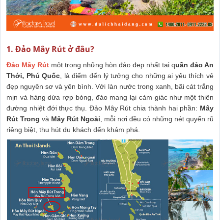
1. Đảo Mây Rút ở đâu?
Đảo Mây Rút
một trong những hòn đảo đẹp nhất tại q
uần đảo An
Thới, Phú Quốc
, là điểm đến lý tưởng cho những ai yêu thích vẻ
đẹp nguyên sơ và yên bình. Với làn nước trong xanh, bãi cát trắng
mịn và hàng dừa rợp bóng, đảo mang lại cảm giác như một thiên
đường nhiệt đới thực thụ. Đảo Mây Rút chia thành hai phần:
Mây
Rút Trong
và
Mây Rút Ngoài
, mỗi nơi đều có những nét quyến rũ
riêng biệt, thu hút du khách đến khám phá.