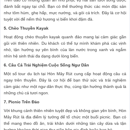
đánh bắt ngay tại chỗ. Bạn có thể thưởng thức các món đặc sản
như tôm hùm, ghẹ hấp, mực nướng, và gỏi cá trích. Đây là cơ hội
tuyệt vời để nếm thử hương vị biển khơi đậm đà.
5. Chèo Thuyền Kayak
Hoạt động chèo thuyền kayak quanh đảo mang lại cảm giác gần
gũi với thiên nhiên. Du khách có thể tự mình khám phá các vịnh
nhỏ, tận hưởng sự yên bình của làn nước trong xanh và ngắm
nhìn hệ sinh thái đa dạng dưới lòng biển.
6. Câu Cá Trải Nghiệm Cuộc Sống Ngư Dân
Một số tour du lịch tại Hòn Mây Rút cung cấp hoạt động câu cá
ngay trên thuyền. Đây là cơ hội để bạn thử sức và trải nghiệm
cảm giác như một ngư dân thực thụ, cùng tận hưởng thành quả là
những chú cá tươi ngon.
7. Picnic Trên Đảo
Với khung cảnh thiên nhiên tuyệt đẹp và không gian yên bình, Hòn
Mây Rút là địa điểm lý tưởng để tổ chức một buổi picnic. Bạn có
thể mang theo đồ ăn, trải khăn dưới những tán cây dừa và tận
hưởng khoảng thời gian thư giãn bên gia đình hoặc bạn bè.