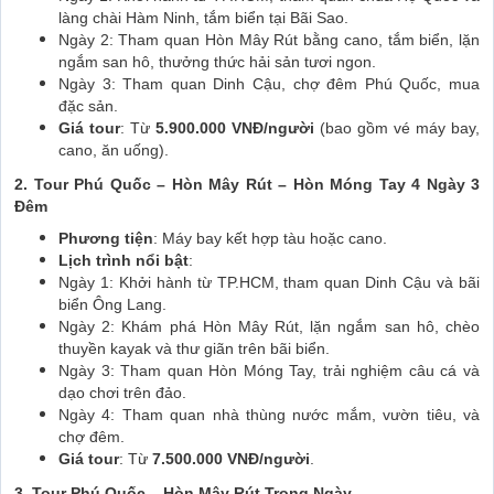
làng chài Hàm Ninh, tắm biển tại Bãi Sao.
Ngày 2: Tham quan Hòn Mây Rút bằng cano, tắm biển, lặn
ngắm san hô, thưởng thức hải sản tươi ngon.
Ngày 3: Tham quan Dinh Cậu, chợ đêm Phú Quốc, mua
đặc sản.
Giá tour
: Từ
5.900.000 VNĐ/người
(bao gồm vé máy bay,
cano, ăn uống).
2. Tour Phú Quốc – Hòn Mây Rút – Hòn Móng Tay 4 Ngày 3
Đêm
Phương tiện
: Máy bay kết hợp tàu hoặc cano.
Lịch trình nổi bật
:
Ngày 1: Khởi hành từ TP.HCM, tham quan Dinh Cậu và bãi
biển Ông Lang.
Ngày 2: Khám phá Hòn Mây Rút, lặn ngắm san hô, chèo
thuyền kayak và thư giãn trên bãi biển.
Ngày 3: Tham quan Hòn Móng Tay, trải nghiệm câu cá và
dạo chơi trên đảo.
Ngày 4: Tham quan nhà thùng nước mắm, vườn tiêu, và
chợ đêm.
Giá tour
: Từ
7.500.000 VNĐ/người
.
3. Tour Phú Quốc – Hòn Mây Rút Trong Ngày