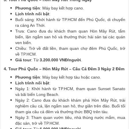
Phương tiện
: Máy bay kết hợp cano.
Lịch trình nổi bật
:
Buổi sáng: Khởi hành từ TP.HCM đến Phú Quốc, di chuyển
ra cảng An Thới.
Trưa: Cano đưa du khách tham quan Hòn Mây Rút, tắm
biển, lặn ngắm san hô và thưởng thức hải sản tại các quán
ven biển.
Chiều: Trở về đất liền, tham quan chợ đêm Phú Quốc, trở
về TP.HCM.
Giá tour
: Từ
3.200.000 VNĐ/người
.
4. Tour Phú Quốc – Hòn Mây Rút – Câu Cá Đêm 3 Ngày 2 Đêm
Phương tiện
: Máy bay kết hợp tàu hoặc cano.
Lịch trình nổi bật
:
Ngày 1: Khởi hành từ TP.HCM, tham quan Sunset Sanato
và bãi biển Long Beach.
Ngày 2: Cano đưa du khách khám phá Hòn Mây Rút, trải
nghiệm câu cá, lặn ngắm san hô, thư giãn trên đảo. Buổi tối
tham gia câu cá đêm và thưởng thức BBQ trên tàu.
Ngày 3: Tham quan vườn tiêu, nhà thùng nước mắm, mua
đặc sản, trở về TP.HCM.
Giá tour
: Từ
6.000.000 VNĐ/người
.