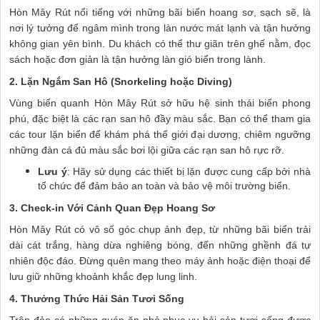
Hòn Mây Rút nổi tiếng với những bãi biển hoang sơ, sạch sẽ, là
nơi lý tưởng để ngâm mình trong làn nước mát lạnh và tận hưởng
không gian yên bình. Du khách có thể thư giãn trên ghế nằm, đọc
sách hoặc đơn giản là tận hưởng làn gió biển trong lành.
2. Lặn Ngắm San Hô (Snorkeling hoặc Diving)
Vùng biển quanh Hòn Mây Rút sở hữu hệ sinh thái biển phong
phú, đặc biệt là các rạn san hô đầy màu sắc. Bạn có thể tham gia
các tour lặn biển để khám phá thế giới đại dương, chiêm ngưỡng
những đàn cá đủ màu sắc bơi lội giữa các rạn san hô rực rỡ.
Lưu ý
: Hãy sử dụng các thiết bị lặn được cung cấp bởi nhà
tổ chức để đảm bảo an toàn và bảo vệ môi trường biển.
3. Check-in Với Cảnh Quan Đẹp Hoang Sơ
Hòn Mây Rút có vô số góc chụp ảnh đẹp, từ những bãi biển trải
dài cát trắng, hàng dừa nghiêng bóng, đến những ghềnh đá tự
nhiên độc đáo. Đừng quên mang theo máy ảnh hoặc điện thoại để
lưu giữ những khoảnh khắc đẹp lung linh.
4. Thưởng Thức Hải Sản Tươi Sống
Trên đảo có những quán ăn nhỏ phục vụ hải sản tươi sống được