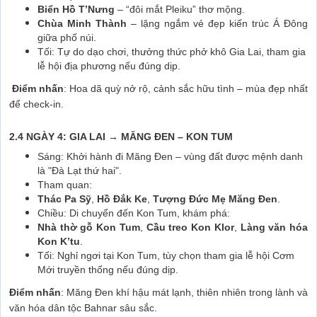
Biển Hồ T’Nưng
– “đôi mắt Pleiku” thơ mộng.
Chùa Minh Thành
– lặng ngắm vẻ đẹp kiến trúc Á Đông
giữa phố núi.
Tối: Tự do dạo chơi, thưởng thức phở khô Gia Lai, tham gia
lễ hội địa phương nếu đúng dịp.
Điểm nhấn
: Hoa dã quỳ nở rộ, cảnh sắc hữu tình – mùa đẹp nhất
để check-in.
2.4 NGÀY 4: GIA LAI → MĂNG ĐEN – KON TUM
Sáng: Khởi hành đi Măng Đen – vùng đất được mệnh danh
là "Đà Lạt thứ hai".
Tham quan:
Thác Pa Sỹ
,
Hồ Đắk Ke
,
Tượng Đức Mẹ Măng Đen
.
Chiều: Di chuyển đến Kon Tum, khám phá:
Nhà thờ gỗ Kon Tum
,
Cầu treo Kon Klor
,
Làng văn hóa
Kon K’tu
.
Tối: Nghỉ ngơi tại Kon Tum, tùy chọn tham gia lễ hội Cơm
Mới truyền thống nếu đúng dịp.
Điểm nhấn
: Măng Đen khí hậu mát lạnh, thiên nhiên trong lành và
văn hóa dân tộc Bahnar sâu sắc.