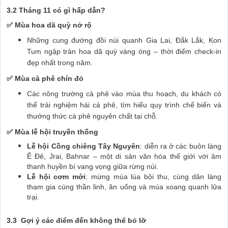
3.2 Tháng 11 có gì hấp dẫn?
✅ Mùa hoa dã quỳ nở rộ
Những cung đường đồi núi quanh Gia Lai, Đắk Lắk, Kon
Tum ngập tràn hoa dã quỳ vàng óng – thời điểm check-in
đẹp nhất trong năm.
✅ Mùa cà phê chín đỏ
Các nông trường cà phê vào mùa thu hoạch, du khách có
thể trải nghiệm hái cà phê, tìm hiểu quy trình chế biến và
thưởng thức cà phê nguyên chất tại chỗ.
✅ Mùa lễ hội truyền thống
Lễ hội Cồng chiêng Tây Nguyên
: diễn ra ở các buôn làng
Ê Đê, Jrai, Bahnar – một di sản văn hóa thế giới với âm
thanh huyền bí vang vọng giữa rừng núi.
Lễ hội cơm mới
: mừng mùa lúa bội thu, cùng dân làng
tham gia cúng thần linh, ăn uống và múa xoang quanh lửa
trại.
3.3 Gợi ý các điểm đến không thể bỏ lỡ