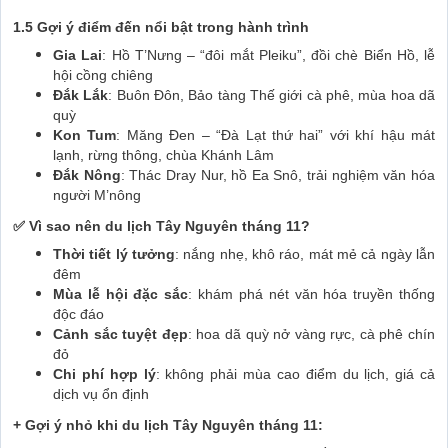
1.5 Gợi ý điểm đến nổi bật trong hành trình
Gia Lai
: Hồ T’Nưng – “đôi mắt Pleiku”, đồi chè Biển Hồ, lễ
hội cồng chiêng
Đắk Lắk
: Buôn Đôn, Bảo tàng Thế giới cà phê, mùa hoa dã
quỳ
Kon Tum
: Măng Đen – “Đà Lạt thứ hai” với khí hậu mát
lạnh, rừng thông, chùa Khánh Lâm
Đắk Nông
: Thác Dray Nur, hồ Ea Snô, trải nghiệm văn hóa
người M’nông
✅ Vì sao nên du lịch Tây Nguyên tháng 11?
Thời tiết lý tưởng
: nắng nhẹ, khô ráo, mát mẻ cả ngày lẫn
đêm
Mùa lễ hội đặc sắc
: khám phá nét văn hóa truyền thống
độc đáo
Cảnh sắc tuyệt đẹp
: hoa dã quỳ nở vàng rực, cà phê chín
đỏ
Chi phí hợp lý
: không phải mùa cao điểm du lịch, giá cả
dịch vụ ổn định
+ Gợi ý nhỏ khi du lịch Tây Nguyên tháng 11: