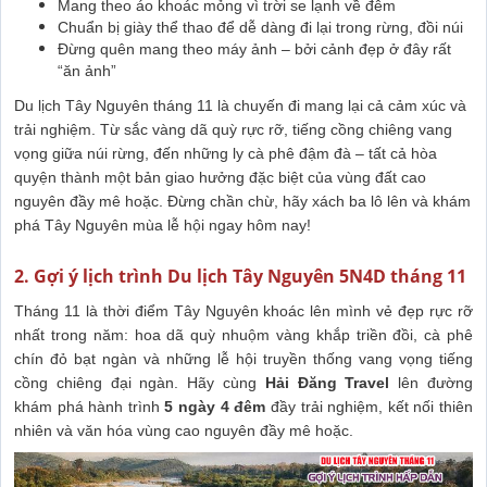
Mang theo áo khoác mỏng vì trời se lạnh về đêm
Chuẩn bị giày thể thao để dễ dàng đi lại trong rừng, đồi núi
Đừng quên mang theo máy ảnh – bởi cảnh đẹp ở đây rất
“ăn ảnh”
Du lịch Tây Nguyên tháng 11 là chuyến đi mang lại cả cảm xúc và
trải nghiệm. Từ sắc vàng dã quỳ rực rỡ, tiếng cồng chiêng vang
vọng giữa núi rừng, đến những ly cà phê đậm đà – tất cả hòa
quyện thành một bản giao hưởng đặc biệt của vùng đất cao
nguyên đầy mê hoặc. Đừng chần chừ, hãy xách ba lô lên và khám
phá Tây Nguyên mùa lễ hội ngay hôm nay!
2. Gợi ý lịch trình Du lịch Tây Nguyên 5N4D tháng 11
Tháng 11 là thời điểm Tây Nguyên khoác lên mình vẻ đẹp rực rỡ
nhất trong năm: hoa dã quỳ nhuộm vàng khắp triền đồi, cà phê
chín đỏ bạt ngàn và những lễ hội truyền thống vang vọng tiếng
cồng chiêng đại ngàn. Hãy cùng
Hải Đăng Travel
lên đường
khám phá hành trình
5 ngày 4 đêm
đầy trải nghiệm, kết nối thiên
nhiên và văn hóa vùng cao nguyên đầy mê hoặc.