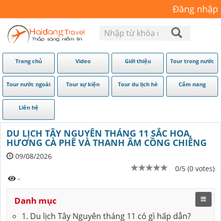
Đăng nhập
Trang chủ
Video
Giới thiệu
Tour trong nước
Tour nước ngoài
Tour sự kiện
Tour du lịch hè
Cẩm nang
Liên hệ
DU LỊCH TÂY NGUYÊN THÁNG 11 SẮC HOA,
HƯƠNG CÀ PHÊ VÀ THANH ÂM CỒNG CHIÊNG
09/08/2026
0/5 (0 votes)
-
Danh mục
1. Du lịch Tây Nguyên tháng 11 có gì hấp dẫn?