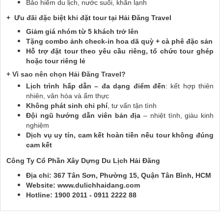
Bảo hiểm du lịch, nước suối, khăn lạnh
+ Ưu đãi đặc biệt khi đặt tour tại Hải Đăng Travel
Giảm giá nhóm từ 5 khách trở lên
Tặng combo ảnh check-in hoa dã quỳ + cà phê đặc sản
Hỗ trợ đặt tour theo yêu cầu riêng, tổ chức tour ghép
hoặc tour riêng lẻ
+ Vì sao nên chọn Hải Đăng Travel?
Lịch trình hấp dẫn – đa dạng điểm đến
: kết hợp thiên
nhiên, văn hóa và ẩm thực
Không phát sinh chi phí
, tư vấn tận tình
Đội ngũ hướng dẫn viên bản địa
– nhiệt tình, giàu kinh
nghiệm
Dịch vụ uy tín, cam kết hoàn tiền nếu tour không đúng
cam kết
Công Ty Cổ Phần Xây Dựng Du Lịch Hải Đăng
Địa chỉ: 367 Tân Sơn, Phường 15, Quận Tân Bình, HCM
Website: www.dulichhaidang.com
Hotline: 1900 2011 - 0911 2222 88