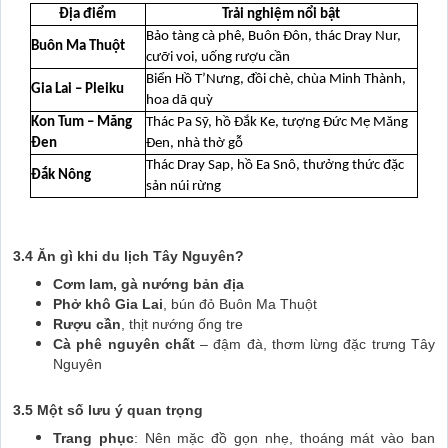
Địa điểm
Trải nghiệm nổi bật
Bảo tàng cà phê, Buôn Đôn, thác Dray Nur,
Buôn Ma Thuột
cưỡi voi, uống rượu cần
Biển Hồ T’Nưng, đồi chè, chùa Minh Thành,
Gia Lai – Pleiku
hoa dã quỳ
Kon Tum – Măng
Thác Pa Sỹ, hồ Đắk Ke, tượng Đức Mẹ Măng
Đen
Đen, nhà thờ gỗ
Thác Dray Sap, hồ Ea Snô, thưởng thức đặc
Đắk Nông
sản núi rừng
3.4 Ăn gì khi du lịch Tây Nguyên?
Cơm lam, gà nướng bản địa
Phở khô Gia Lai
, bún đỏ Buôn Ma Thuột
Rượu cần
, thịt nướng ống tre
Cà phê nguyên chất
– đậm đà, thơm lừng đặc trưng Tây
Nguyên
3.5 Một số lưu ý quan trọng
Trang phục
: Nên mặc đồ gọn nhẹ, thoáng mát vào ban