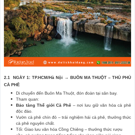
2.1 NGÀY 1: TP.HCM/Hà Nội → BUÔN MA THUỘT – THỦ PHỦ
CÀ PHÊ
Di chuyển đến Buôn Ma Thuột, đón đoàn tại sân bay.
Tham quan:
Bảo tàng Thế giới Cà Phê
– nơi lưu giữ văn hóa cà phê
độc đáo.
Vườn cà phê chín đỏ – trải nghiệm hái cà phê, thưởng thức
cà phê nguyên chất.
Tối: Giao lưu văn hóa Cồng Chiêng – thưởng thức rượu