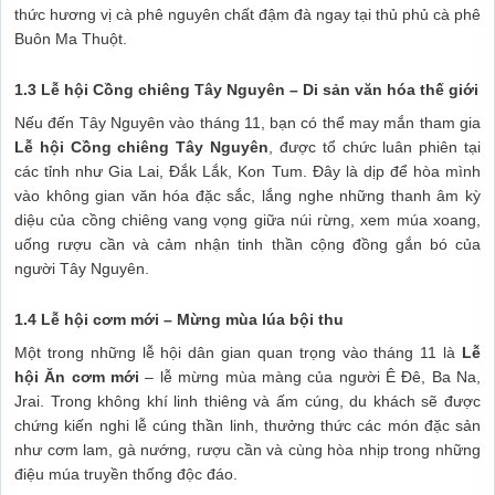
thức hương vị cà phê nguyên chất đậm đà ngay tại thủ phủ cà phê
Buôn Ma Thuột.
1.3 Lễ hội Cồng chiêng Tây Nguyên – Di sản văn hóa thế giới
Nếu đến Tây Nguyên vào tháng 11, bạn có thể may mắn tham gia
Lễ hội Cồng chiêng Tây Nguyên
, được tổ chức luân phiên tại
các tỉnh như Gia Lai, Đắk Lắk, Kon Tum. Đây là dịp để hòa mình
vào không gian văn hóa đặc sắc, lắng nghe những thanh âm kỳ
diệu của cồng chiêng vang vọng giữa núi rừng, xem múa xoang,
uống rượu cần và cảm nhận tinh thần cộng đồng gắn bó của
người Tây Nguyên.
1.4 Lễ hội cơm mới – Mừng mùa lúa bội thu
Một trong những lễ hội dân gian quan trọng vào tháng 11 là
Lễ
hội Ăn cơm mới
– lễ mừng mùa màng của người Ê Đê, Ba Na,
Jrai. Trong không khí linh thiêng và ấm cúng, du khách sẽ được
chứng kiến nghi lễ cúng thần linh, thưởng thức các món đặc sản
như cơm lam, gà nướng, rượu cần và cùng hòa nhịp trong những
điệu múa truyền thống độc đáo.