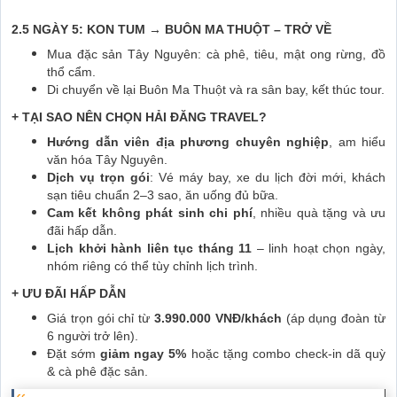
2.5 NGÀY 5: KON TUM → BUÔN MA THUỘT – TRỞ VỀ
Mua đặc sản Tây Nguyên: cà phê, tiêu, mật ong rừng, đồ
thổ cẩm.
Di chuyển về lại Buôn Ma Thuột và ra sân bay, kết thúc tour.
+ TẠI SAO NÊN CHỌN HẢI ĐĂNG TRAVEL?
Hướng dẫn viên địa phương chuyên nghiệp
, am hiểu
văn hóa Tây Nguyên.
Dịch vụ trọn gói
: Vé máy bay, xe du lịch đời mới, khách
sạn tiêu chuẩn 2–3 sao, ăn uống đủ bữa.
Cam kết không phát sinh chi phí
, nhiều quà tặng và ưu
đãi hấp dẫn.
Lịch khởi hành liên tục tháng 11
– linh hoạt chọn ngày,
nhóm riêng có thể tùy chỉnh lịch trình.
+ ƯU ĐÃI HẤP DẪN
Giá trọn gói chỉ từ
3.990.000 VNĐ/khách
(áp dụng đoàn từ
6 người trở lên).
Đặt sớm
giảm ngay 5%
hoặc tặng combo check-in dã quỳ
& cà phê đặc sản.