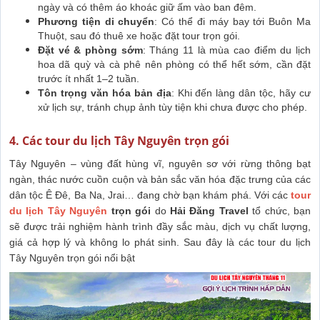
ngày và có thêm áo khoác giữ ấm vào ban đêm.
Phương tiện di chuyển
: Có thể đi máy bay tới Buôn Ma
Thuột, sau đó thuê xe hoặc đặt tour trọn gói.
Đặt vé & phòng sớm
: Tháng 11 là mùa cao điểm du lịch
hoa dã quỳ và cà phê nên phòng có thể hết sớm, cần đặt
trước ít nhất 1–2 tuần.
Tôn trọng văn hóa bản địa
: Khi đến làng dân tộc, hãy cư
xử lịch sự, tránh chụp ảnh tùy tiện khi chưa được cho phép.
4. Các tour du lịch Tây Nguyên trọn gói
Tây Nguyên – vùng đất hùng vĩ, nguyên sơ với rừng thông bạt
ngàn, thác nước cuồn cuộn và bản sắc văn hóa đặc trưng của các
dân tộc Ê Đê, Ba Na, Jrai… đang chờ bạn khám phá. Với các
tour
du lịch Tây Nguyên
trọn gói
do
Hải Đăng Travel
tổ chức, bạn
sẽ được trải nghiệm hành trình đầy sắc màu, dịch vụ chất lượng,
giá cả hợp lý và không lo phát sinh. Sau đây là c
ác tour du lịch
Tây Nguyên trọn gói nổi bật