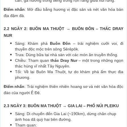
cần, gà nướng trong tiếng trống rộn ràng giữa núi rừng.
Điểm nhấn
: Mở đầu bằng hương vị đặc sản và nét văn hóa bản
địa đậm đà.
2.2 NGÀY 2: BUÔN MA THUỘT → BUÔN ĐÔN – THÁC DRAY
NUR
Sáng: Khám phá
Buôn Đôn
– trải nghiệm cưỡi voi, đi
thuyền độc mộc trên sông Sêrêpôk.
Trưa: Dùng bữa tại nhà sàn với các món ăn truyền thống.
Chiều: Tham quan
thác Dray Nur
– một trong những ngọn
thác hùng vĩ nhất Tây Nguyên.
Tối: Về lại Buôn Ma Thuột, tự do khám phá ẩm thực địa
phương.
Điểm nhấn
: Trải nghiệm thiên nhiên hoang sơ và nét văn hóa độc
đáo của người Ê Đê.
2.3 NGÀY 3: BUÔN MA THUỘT → GIA LAI – PHỐ NÚI PLEIKU
Sáng: Di chuyển đến Gia Lai (~190km), dừng chân chụp
ảnh hoa dã quỳ hai bên đường.
Tham quan: