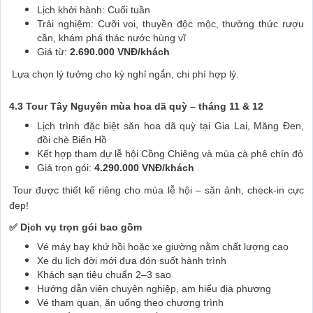
Lịch khởi hành: Cuối tuần
Trải nghiệm: Cưỡi voi, thuyền độc mộc, thưởng thức rượu
cần, khám phá thác nước hùng vĩ
Giá từ:
2.690.000 VNĐ/khách
Lựa chọn lý tưởng cho kỳ nghỉ ngắn, chi phí hợp lý.
4.3 Tour Tây Nguyên mùa hoa dã quỳ – tháng 11 & 12
Lịch trình đặc biệt săn hoa dã quỳ tại Gia Lai, Măng Đen,
đồi chè Biển Hồ
Kết hợp tham dự lễ hội Cồng Chiêng và mùa cà phê chín đỏ
Giá trọn gói:
4.290.000 VNĐ/khách
Tour được thiết kế riêng cho mùa lễ hội – săn ảnh, check-in cực
đẹp!
✅ Dịch vụ trọn gói bao gồm
Vé máy bay khứ hồi hoặc xe giường nằm chất lượng cao
Xe du lịch đời mới đưa đón suốt hành trình
Khách sạn tiêu chuẩn 2–3 sao
Hướng dẫn viên chuyên nghiệp, am hiểu địa phương
Vé tham quan, ăn uống theo chương trình