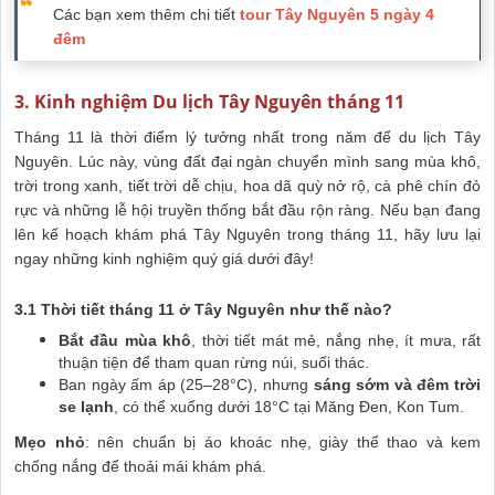
Các bạn xem thêm chi tiết
tour Tây Nguyên 5 ngày 4
đêm
3. Kinh nghiệm Du lịch Tây Nguyên tháng 11
Tháng 11 là thời điểm lý tưởng nhất trong năm để du lịch Tây
Nguyên. Lúc này, vùng đất đại ngàn chuyển mình sang mùa khô,
trời trong xanh, tiết trời dễ chịu, hoa dã quỳ nở rộ, cà phê chín đỏ
rực và những lễ hội truyền thống bắt đầu rộn ràng. Nếu bạn đang
lên kế hoạch khám phá Tây Nguyên trong tháng 11, hãy lưu lại
ngay những kinh nghiệm quý giá dưới đây!
3.1 Thời tiết tháng 11 ở Tây Nguyên như thế nào?
Bắt đầu mùa khô
, thời tiết mát mẻ, nắng nhẹ, ít mưa, rất
thuận tiện để tham quan rừng núi, suối thác.
Ban ngày ấm áp (25–28°C), nhưng
sáng sớm và đêm trời
se lạnh
, có thể xuống dưới 18°C tại Măng Đen, Kon Tum.
Mẹo nhỏ
: nên chuẩn bị áo khoác nhẹ, giày thể thao và kem
chống nắng để thoải mái khám phá.