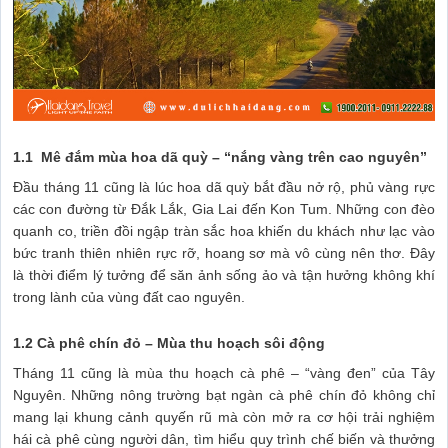
1.1 Mê đắm mùa hoa dã quỳ – “nắng vàng trên cao nguyên”
Đầu tháng 11 cũng là lúc hoa dã quỳ bắt đầu nở rộ, phủ vàng rực
các con đường từ Đắk Lắk, Gia Lai đến Kon Tum. Những con đèo
quanh co, triền đồi ngập tràn sắc hoa khiến du khách như lạc vào
bức tranh thiên nhiên rực rỡ, hoang sơ mà vô cùng nên thơ. Đây
là thời điểm lý tưởng để săn ảnh sống ảo và tận hưởng không khí
trong lành của vùng đất cao nguyên.
1.2 Cà phê chín đỏ – Mùa thu hoạch sôi động
Tháng 11 cũng là mùa thu hoạch cà phê – “vàng đen” của Tây
Nguyên. Những nông trường bạt ngàn cà phê chín đỏ không chỉ
mang lại khung cảnh quyến rũ mà còn mở ra cơ hội trải nghiệm
hái cà phê cùng người dân, tìm hiểu quy trình chế biến và thưởng