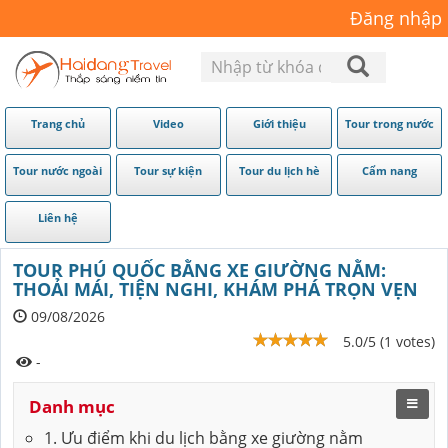
Đăng nhập
Trang chủ
Video
Giới thiệu
Tour trong nước
Tour nước ngoài
Tour sự kiện
Tour du lịch hè
Cẩm nang
Liên hệ
TOUR PHÚ QUỐC BẰNG XE GIƯỜNG NẰM:
THOẢI MÁI, TIỆN NGHI, KHÁM PHÁ TRỌN VẸN
09/08/2026
5.0/5 (1 votes)
-
Danh mục
1. Ưu điểm khi du lịch bằng xe giường nằm