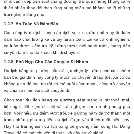
nhìn cảnh đẹp trên suốt chặng đường, trải qua những khung cảnh
thiên nhiên thay đổi theo từng vùng miền mà không bỏ lỡ những
trải nghiệm đáng nhớ.
1.2.7. An Toàn Và Đảm Bảo
Các công ty du lịch cung cấp dịch vụ xe giường nằm uy tín luôn
đảm bảo chất lượng xe và tay lái an toàn. Lái xe có kinh nghiệm,
xe luôn được kiểm tra kỹ lưỡng trước mỗi hành trình, mang đến
sự yên tâm cho du khách khi di chuyển.
1.2.8. Phù Hợp Cho Các Chuyến Đi Nhóm
Du lịch bằng xe giường nằm là lựa chọn lý tưởng cho các nhóm
bạn bè, gia đình hay công ty muốn có chuyến đi tập thể. Xe có đủ
không gian để mọi người có thể ngồi cùng nhau, cùng trò chuyện
và chia sẻ niềm vui suốt chuyến đi.
Chọn
tour du lịch bằng xe giường nằm
mang lại sự thoải mái,
tiện nghi, tiết kiệm chi phí và trải nghiệm hành trình phong phú
hơn. Với nhiều ưu điểm vượt trội, xe giường nằm đã trở thành một
trong những phương tiện du lịch được yêu thích nhất hiện nay.
Hãy thử trải nghiệm du lịch bằng xe giường nằm cùng Hải Đăng
Travel để có một chuyến đi thú vị và đầy ắp kỷ niệm!