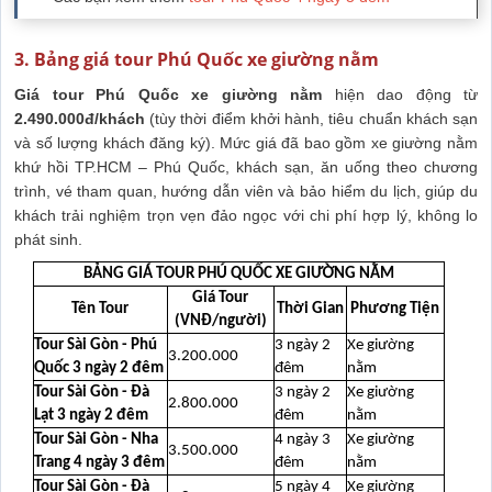
3. Bảng giá tour Phú Quốc xe giường nằm
Giá tour Phú Quốc xe giường nằm
hiện dao động từ
2.490.000đ/khách
(tùy thời điểm khởi hành, tiêu chuẩn khách sạn
và số lượng khách đăng ký). Mức giá đã bao gồm xe giường nằm
khứ hồi TP.HCM – Phú Quốc, khách sạn, ăn uống theo chương
trình, vé tham quan, hướng dẫn viên và bảo hiểm du lịch, giúp du
khách trải nghiệm trọn vẹn đảo ngọc với chi phí hợp lý, không lo
phát sinh.
BẢNG GIÁ TOUR PHÚ QUỐC XE GIƯỜNG NẰM
Giá Tour
Tên Tour
Thời Gian
Phương Tiện
(VNĐ/người)
Tour Sài Gòn - Phú
3 ngày 2
Xe giường
3.200.000
Quốc 3 ngày 2 đêm
đêm
nằm
Tour Sài Gòn - Đà
3 ngày 2
Xe giường
2.800.000
Lạt 3 ngày 2 đêm
đêm
nằm
Tour Sài Gòn - Nha
4 ngày 3
Xe giường
3.500.000
Trang 4 ngày 3 đêm
đêm
nằm
Tour Sài Gòn - Đà
5 ngày 4
Xe giường