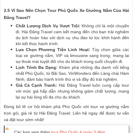
2.5 Vì Sao Nên Chọn Tour Phú Quốc Xe Giường Nằm Của Hải
Đăng Travel?
Chất Lượng Dịch Vụ Vượt Trội:
Không chỉ là một chuyến
đi, Hải Đăng Travel cam kết mang đến cho bạn trải nghiệm
du lịch hoàn hảo với dịch vụ chu đáo từ lúc khởi hành đến
khi kết thúc hành trình.
Lựa Chọn Phương Tiện Linh Hoạt:
Tùy chọn giữa các
loại xe giường nằm, VIP và limousine sang trọng, mang lại
sự thoải mái tuyệt đối cho du khách trong suốt chuyến đi.
Lịch Trình Đa Dạng:
Khám phá những địa danh nổi tiếng
nhất Phú Quốc, từ Bãi Sao, VinWonders đến Làng chài Hàm
Ninh, đảm bảo hành trình thú vị và đầy đủ trải nghiệm.
Giá Cả Cạnh Tranh:
Hải Đăng Travel luôn cung cấp tour
với mức giá hấp dẫn nhưng không giảm chất lượng, mang
lại sự hài lòng tối đa cho du khách.
Đừng bỏ lỡ cơ hội khám phá Phú Quốc với tour xe giường nằm
trọn gói, giá rẻ từ Hải Đăng Travel. Liên hệ ngay để được tư vấn
và đặt tour sớm nhất!
Các bạn xem thêm
tour Phú Quốc 4 ngày 3 đêm