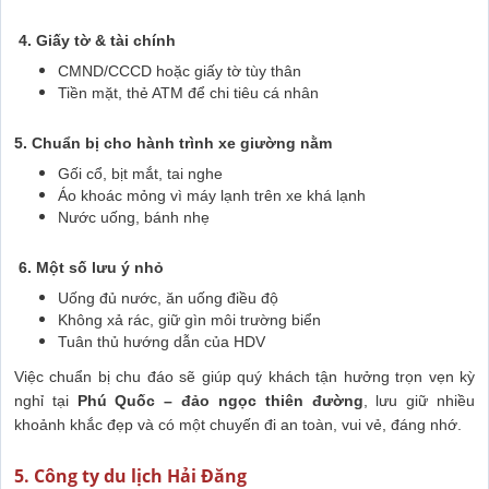
4. Giấy tờ & tài chính
CMND/CCCD hoặc giấy tờ tùy thân
Tiền mặt, thẻ ATM để chi tiêu cá nhân
5. Chuẩn bị cho hành trình xe giường nằm
Gối cổ, bịt mắt, tai nghe
Áo khoác mỏng vì máy lạnh trên xe khá lạnh
Nước uống, bánh nhẹ
6. Một số lưu ý nhỏ
Uống đủ nước, ăn uống điều độ
Không xả rác, giữ gìn môi trường biển
Tuân thủ hướng dẫn của HDV
Việc chuẩn bị chu đáo sẽ giúp quý khách tận hưởng trọn vẹn kỳ
nghỉ tại
Phú Quốc – đảo ngọc thiên đường
, lưu giữ nhiều
khoảnh khắc đẹp và có một chuyến đi an toàn, vui vẻ, đáng nhớ.
5. Công ty du lịch Hải Đăng