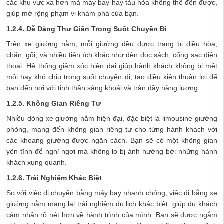
các khu vực xa hơn mà máy bay hay tàu hỏa không thể đến được,
giúp mở rộng phạm vi khám phá của bạn.
1.2.4. Dễ Dàng Thư Giãn Trong Suốt Chuyến Đi
Trên xe giường nằm, mỗi giường đều được trang bị điều hòa,
chăn, gối, và nhiều tiện ích khác như đèn đọc sách, cổng sạc điện
thoại. Hệ thống giảm xóc hiện đại giúp hành khách không bị mệt
mỏi hay khó chịu trong suốt chuyến đi, tạo điều kiện thuận lợi để
bạn đến nơi với tinh thần sảng khoái và tràn đầy năng lượng.
1.2.5. Không Gian Riêng Tư
Nhiều dòng xe giường nằm hiện đại, đặc biệt là limousine giường
phòng, mang đến không gian riêng tư cho từng hành khách với
các khoang giường được ngăn cách. Bạn sẽ có một không gian
yên tĩnh để nghỉ ngơi mà không lo bị ảnh hưởng bởi những hành
khách xung quanh.
1.2.6. Trải Nghiệm Khác Biệt
So với việc di chuyển bằng máy bay nhanh chóng, việc đi bằng xe
giường nằm mang lại trải nghiệm du lịch khác biệt, giúp du khách
cảm nhận rõ nét hơn về hành trình của mình. Bạn sẽ được ngắm