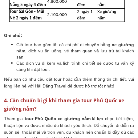
4.800.000
Nẵng 5 ngày 4 đêm
đêm
nằm
Tour Sài Gòn - Mũi
2 ngày 1
Xe giường
2.100.000
Né 2 ngày 1 đêm
đêm
nằm
Ghi chú:
Giá tour bao gồm tất cả chi phí di chuyển bằng
xe giường
nằm
, dịch vụ ăn uống, vé tham quan và lưu trú tại khách
sạn.
Các dịch vụ đi kèm và lịch trình chi tiết sẽ được tư vấn kỹ
càng khi đặt tour.
Nếu bạn có nhu cầu đặt tour hoặc cần thêm thông tin chi tiết, vui
lòng liên hệ với Hải Đăng Travel để được hỗ trợ tốt nhất!
4. Cần chuẩn bị gì khi tham gia tour Phú Quốc xe
giường nằm?
Tham gia
tour Phú Quốc xe giường nằm
là lựa chọn tiết kiệm,
thuận tiện và được nhiều du khách yêu thích. Để chuyến đi diễn ra
suôn sẻ, thoải mái và trọn vẹn, du khách nên chuẩn bị đầy đủ các