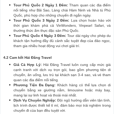
Tour Phú Quốc 2 Ngày 1 Đêm:
Tham quan các địa điểm
nổi tiếng như Bãi Sao, Làng chài Hàm Ninh và Nhà tù Phú
Quốc, phù hợp cho những chuyến đi ngắn ngày.
Tour Phú Quốc 3 Ngày 2 Đêm:
Lựa chọn hoàn hảo với
thời gian khám phá cả VinWonders, Vinpearl Safari, và
thưởng thức ẩm thực đặc sản Phú Quốc.
Tour Phú Quốc 4 Ngày 3 Đêm:
Tour dài ngày cho phép du
khách tận hưởng đầy đủ cảnh sắc tuyệt đẹp của đảo ngọc,
tham gia nhiều hoạt động vui chơi giải trí.
4.2 Cam kết Hải Đăng Travel
Giá Cả Hợp Lý:
Hải Đăng Travel luôn cung cấp mức giá
cạnh tranh với dịch vụ trọn gói, bao gồm phương tiện di
chuyển, ăn uống, lưu trú tại khách sạn 3-4 sao, và vé tham
quan các địa điểm nổi tiếng.
Phương Tiện Đa Dạng:
Khách hàng có thể lựa chọn di
chuyển bằng xe giường nằm, limousine hoặc máy bay,
mang lại sự linh hoạt và thoải mái nhất.
Dịch Vụ Chuyên Nghiệp:
Đội ngũ hướng dẫn viên tận tình,
lịch trình được thiết kế tỉ mỉ, đảm bảo mọi trải nghiệm trong
chuyến đi của bạn đều tuyệt vời.