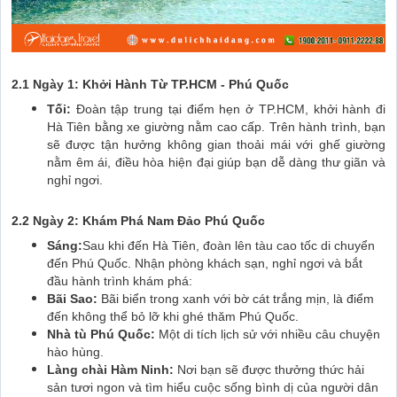
2.1 Ngày 1: Khởi Hành Từ TP.HCM - Phú Quốc
Tối:
Đoàn tập trung tại điểm hẹn ở TP.HCM, khởi hành đi
Hà Tiên bằng xe giường nằm cao cấp. Trên hành trình, bạn
sẽ được tận hưởng không gian thoải mái với ghế giường
nằm êm ái, điều hòa hiện đại giúp bạn dễ dàng thư giãn và
nghỉ ngơi.
2.2 Ngày 2: Khám Phá Nam Đảo Phú Quốc
Sáng:
Sau khi đến Hà Tiên, đoàn lên tàu cao tốc di chuyển
đến Phú Quốc. Nhận phòng khách sạn, nghỉ ngơi và bắt
đầu hành trình khám phá:
Bãi Sao:
Bãi biển trong xanh với bờ cát trắng mịn, là điểm
đến không thể bỏ lỡ khi ghé thăm Phú Quốc.
Nhà tù Phú Quốc:
Một di tích lịch sử với nhiều câu chuyện
hào hùng.
Làng chài Hàm Ninh:
Nơi bạn sẽ được thưởng thức hải
sản tươi ngon và tìm hiểu cuộc sống bình dị của người dân