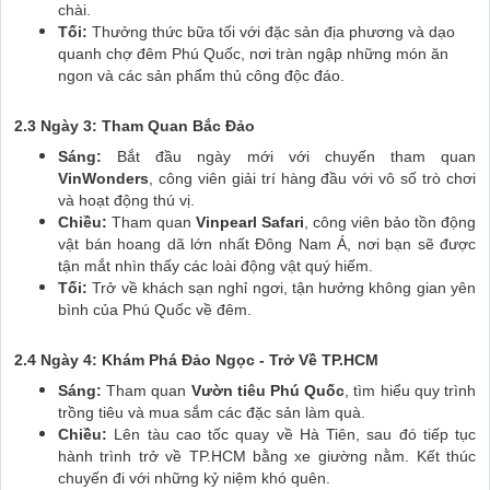
chài.
Tối:
Thưởng thức bữa tối với đặc sản địa phương và dạo
quanh chợ đêm Phú Quốc, nơi tràn ngập những món ăn
ngon và các sản phẩm thủ công độc đáo.
2.3 Ngày 3: Tham Quan Bắc Đảo
Sáng:
Bắt đầu ngày mới với chuyến tham quan
VinWonders
, công viên giải trí hàng đầu với vô số trò chơi
và hoạt động thú vị.
Chiều:
Tham quan
Vinpearl Safari
, công viên bảo tồn động
vật bán hoang dã lớn nhất Đông Nam Á, nơi bạn sẽ được
tận mắt nhìn thấy các loài động vật quý hiếm.
Tối:
Trở về khách sạn nghỉ ngơi, tận hưởng không gian yên
bình của Phú Quốc về đêm.
2.4 Ngày 4: Khám Phá Đảo Ngọc - Trở Về TP.HCM
Sáng:
Tham quan
Vườn tiêu Phú Quốc
, tìm hiểu quy trình
trồng tiêu và mua sắm các đặc sản làm quà.
Chiều:
Lên tàu cao tốc quay về Hà Tiên, sau đó tiếp tục
hành trình trở về TP.HCM bằng xe giường nằm. Kết thúc
chuyến đi với những kỷ niệm khó quên.