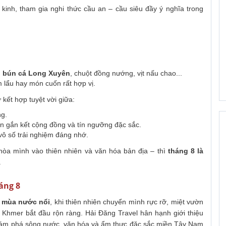
kinh, tham gia nghi thức cầu an – cầu siêu đầy ý nghĩa trong
o, bún cá Long Xuyên
, chuột đồng nướng, vịt nấu chao...
 lẩu hay món cuốn rất hợp vị.
ết hợp tuyệt vời giữa:
ng.
ần gắn kết cộng đồng và tín ngưỡng đặc sắc.
 vô số trải nghiệm đáng nhớ.
òa mình vào thiên nhiên và văn hóa bản địa – thì
tháng 8 là
.
háng 8
 mùa nước nổi
, khi thiên nhiên chuyển mình rực rỡ, miệt vườn
n Khmer bắt đầu rộn ràng. Hải Đăng Travel hân hạnh giới thiệu
hám phá sông nước, văn hóa và ẩm thực đặc sắc miền Tây Nam