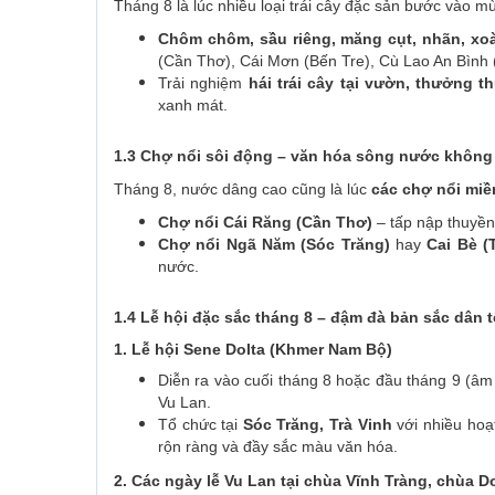
Tháng 8 là lúc nhiều loại trái cây đặc sản bước vào m
Chôm chôm, sầu riêng, măng cụt, nhãn, xoà
(Cần Thơ), Cái Mơn (Bến Tre), Cù Lao An Bình 
Trải nghiệm
hái trái cây tại vườn, thưởng t
xanh mát.
1.3 Chợ nổi sôi động – văn hóa sông nước không 
Tháng 8, nước dâng cao cũng là lúc
các chợ nổi miề
Chợ nổi Cái Răng (Cần Thơ)
– tấp nập thuyền
Chợ nổi Ngã Năm (Sóc Trăng)
hay
Cai Bè (
nước.
1.4 Lễ hội đặc sắc tháng 8 – đậm đà bản sắc dân 
1. Lễ hội Sene Dolta (Khmer Nam Bộ)
Diễn ra vào cuối tháng 8 hoặc đầu tháng 9 (âm 
Vu Lan.
Tổ chức tại
Sóc Trăng, Trà Vinh
với nhiều hoạ
rộn ràng và đầy sắc màu văn hóa.
2. Các ngày lễ Vu Lan tại chùa Vĩnh Tràng, chùa Dơ