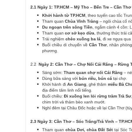
2.1 Ngày 1: TP.HCM – Mỹ Tho – Bến Tre – Cần Thơ
Khởi hành từ TP.HCM
, theo tuyến cao tốc Tr
Tham quan
Chùa Vĩnh Tràng
– ngôi chùa cổ nổ
Du ngoạn trên sông Tiền
, ngắm cảnh 4 cồn: 
Tham quan
cơ sở kẹo dừa
, thưởng thức trái c
Trải nghiệm
chèo xuồng ba lá
, đi xe ngựa qua
Buổi chiều di chuyển về
Cần Thơ
, nhận phòn
phương.
2.2
Ngày 2: Cần Thơ – Chợ Nổi Cái Răng – Rừng T
Sáng sớm:
Tham quan chợ nổi Cái Răng
– né
Dùng bữa sáng với
bún riêu, bún cá
tại chợ.
Khởi hành đi
An Giang
, ghé thăm
miếu Bà Ch
địa điểm tâm linh nổi tiếng.
Buổi chiều:
Đi xuồng len lỏi rừng tràm Trà Sư
chim trời và thảm bèo xanh mướt.
Nghỉ đêm tại Châu Đốc hoặc về lại Cần Thơ (tùy
2.3 Ngày 3: Cần Thơ – Sóc Trăng/Trà Vinh – TP.HC
Tham quan
chùa Dơi, chùa Đất Sét
tại Sóc 