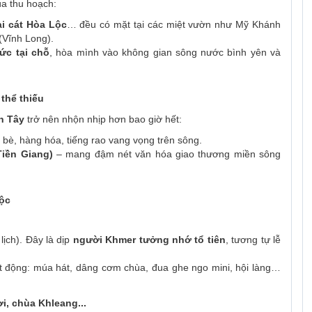
ùa thu hoạch:
i cát Hòa Lộc
… đều có mặt tại các miệt vườn như Mỹ Khánh
(Vĩnh Long).
hức tại chỗ
, hòa mình vào không gian sông nước bình yên và
thể thiếu
n Tây
trở nên nhộn nhịp hơn bao giờ hết:
 bè, hàng hóa, tiếng rao vang vọng trên sông.
Tiền Giang)
– mang đậm nét văn hóa giao thương miền sông
tộc
lịch). Đây là dịp
người Khmer tưởng nhớ tổ tiên
, tương tự lễ
t động: múa hát, dâng cơm chùa, đua ghe ngo mini, hội làng…
i, chùa Khleang...