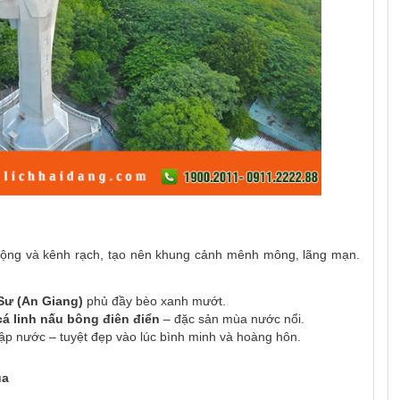
ruộng và kênh rạch, tạo nên khung cảnh mênh mông, lãng mạn.
 Sư (An Giang)
phủ đầy bèo xanh mướt.
cá linh nấu bông điên điển
– đặc sản mùa nước nổi.
p nước – tuyệt đẹp vào lúc bình minh và hoàng hôn.
ùa