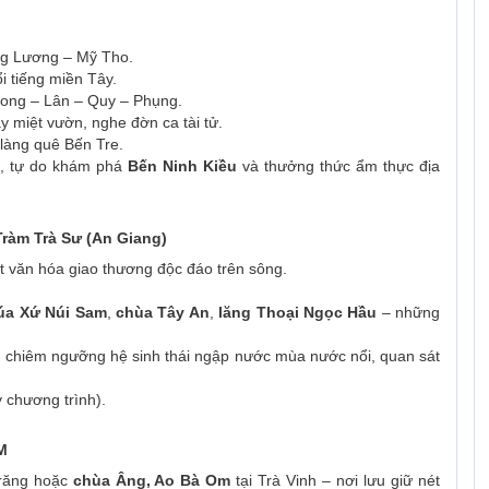
ung Lương – Mỹ Tho.
i tiếng miền Tây.
Long – Lân – Quy – Phụng.
ây miệt vườn, nghe đờn ca tài tử.
 làng quê Bến Tre.
g, tự do khám phá
Bến Ninh Kiều
và thưởng thức ẩm thực địa
ràm Trà Sư (An Giang)
t văn hóa giao thương độc đáo trên sông.
úa Xứ Núi Sam
,
chùa Tây An
,
lăng Thoại Ngọc Hầu
– những
, chiêm ngưỡng hệ sinh thái ngập nước mùa nước nổi, quan sát
 chương trình).
M
Trăng hoặc
chùa Âng, Ao Bà Om
tại Trà Vinh – nơi lưu giữ nét