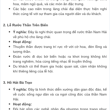
hoa, mâm ngũ quả, và các món ăn đặc trưng.
Các bậc cao niên trong làng chài đại diện thực hiện nghi
thức cúng tế với sự tham gia của người dân và du khách.
2. Lễ Rước Thần Trên Biển
Ý nghĩa:
Đây là nghi thức quan trọng để rước thần Nam Hải
về phù hộ cho làng chài.
Hoạt động:
Thuyền thần được trang trí rực rỡ với cờ hoa, đèn lồng và
tượng thần.
Đoàn rước đi dọc bờ biển hoặc ra khơi trong không khí
trang nghiêm, hòa cùng tiếng nhạc lễ truyền thống.
Du khách có thể tham gia hoặc quan sát, cảm nhận không
khí thiêng liêng của lễ hội.
3. Hô Hát Bả Trạo
Ý nghĩa:
Đây là hình thức diễn xướng dân gian độc đáo, kể
về cuộc sống ngư dân và ca ngợi công đức của thần Nam
Hải.
Hoạt động:
Đội hát gồm các nghệ nhân địa phương trong trang phục