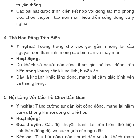
truyền thống.
Các bài hát được trình diễn kết hợp với động tác mô phỏng
việc chèo thuyền, tạo nên màn biểu diễn sống động và ý
nghĩa.
4. Thả Hoa Đăng Trên Biển
Ý nghĩa:
Tượng trưng cho việc gửi gắm những lời cầu
nguyện đến thần linh, mong cầu bình an và may mắn.
Hoạt động:
Du khách và người dân cùng tham gia thả hoa đăng trên
biển trong khung cảnh lung linh, huyền ảo.
Đây là khoảnh khắc lắng đọng, mang lại cảm giác bình yên
và thiêng liêng.
5. Hội Làng Với Các Trò Chơi Dân Gian
Ý nghĩa:
Tăng cường sự gắn kết cộng đồng, mang lại niềm
vui và không khí sôi động cho lễ hội.
Hoạt động:
Đua thuyền:
Các đội thuyền tranh tài trên biển, thể hiện
tinh thần đồng đội và sức mạnh của ngư dân.
Kéo co:
Thu hút đông đảo người dân và du khách tham