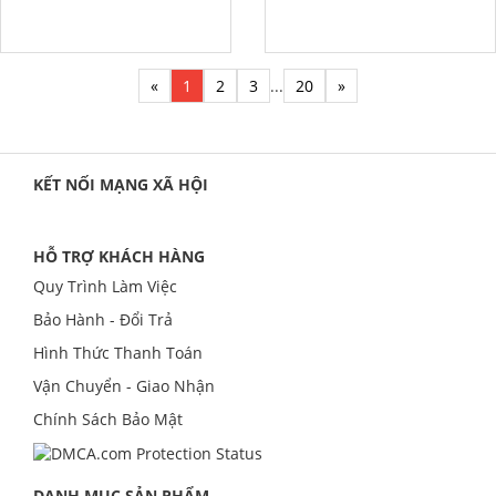
«
1
2
3
...
20
»
KẾT NỐI MẠNG XÃ HỘI
HỖ TRỢ KHÁCH HÀNG
Quy Trình Làm Việc
Bảo Hành - Đổi Trả
Hình Thức Thanh Toán
Vận Chuyển - Giao Nhận
Chính Sách Bảo Mật
DANH MỤC SẢN PHẨM