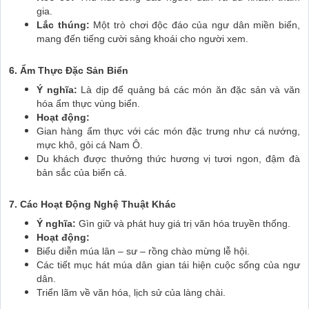
gia.
Lắc thúng:
Một trò chơi độc đáo của ngư dân miền biển,
mang đến tiếng cười sảng khoái cho người xem.
6. Ẩm Thực Đặc Sản Biển
Ý nghĩa:
Là dịp để quảng bá các món ăn đặc sản và văn
hóa ẩm thực vùng biển.
Hoạt động:
Gian hàng ẩm thực với các món đặc trưng như cá nướng,
mực khô, gỏi cá Nam Ô.
Du khách được thưởng thức hương vị tươi ngon, đậm đà
bản sắc của biển cả.
7. Các Hoạt Động Nghệ Thuật Khác
Ý nghĩa:
Gìn giữ và phát huy giá trị văn hóa truyền thống.
Hoạt động:
Biểu diễn múa lân – sư – rồng chào mừng lễ hội.
Các tiết mục hát múa dân gian tái hiện cuộc sống của ngư
dân.
Triển lãm về văn hóa, lịch sử của làng chài.