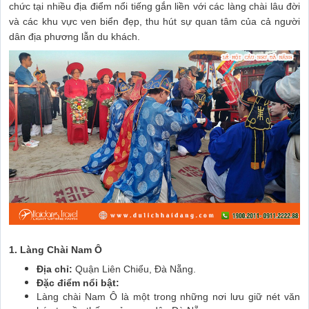
chức tại nhiều địa điểm nổi tiếng gắn liền với các làng chài lâu đời
và các khu vực ven biển đẹp, thu hút sự quan tâm của cả người
dân địa phương lẫn du khách.
1. Làng Chài Nam Ô
Địa chỉ:
Quận Liên Chiểu, Đà Nẵng.
Đặc điểm nổi bật:
Làng chài Nam Ô là một trong những nơi lưu giữ nét văn