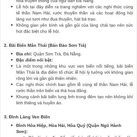
hóa truyền thống của ngư dân Đà Nẵng.
Lễ hội tại đây diễn ra trang nghiêm với các nghi thức cúng
tế thần Nam Hải, rước thuyền thần và các hoạt động hội
làng vui tươi như đua thuyền, hát bả trạo.
Không gian yên bình và gần gũi của làng chài tạo nên sức
hút đặc biệt cho lễ hội.
2. Bãi Biển Mân Thái (Bán Đảo Sơn Trà)
Địa chỉ:
Quận Sơn Trà, Đà Nẵng.
Đặc điểm nổi bật:
Là một trong những khu vực ven biển nổi tiếng, bãi biển
Mân Thái là địa điểm tổ chức lễ hội lý tưởng với không gian
rộng lớn và gần gũi thiên nhiên.
Các nghi thức chính bao gồm lễ cúng tế thần Nam Hải, lễ
rước thần trên biển và thả hoa đăng.
Khung cảnh bãi biển lung linh trong đêm tạo nên không khí
linh thiêng và huyền ảo.
3. Đình Làng Ven Biển
Đình Hòa Hiệp, Hòa Hải, Hòa Quý (Quận Ngũ Hành
Sơn):