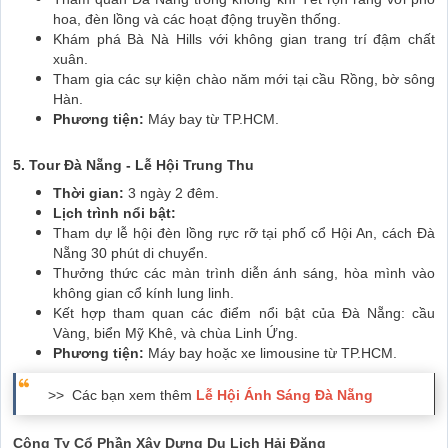
hoa, đèn lồng và các hoạt động truyền thống.
Khám phá Bà Nà Hills với không gian trang trí đậm chất
xuân.
Tham gia các sự kiện chào năm mới tại cầu Rồng, bờ sông
Hàn.
Phương tiện:
Máy bay từ TP.HCM.
5. Tour Đà Nẵng - Lễ Hội Trung Thu
Thời gian:
3 ngày 2 đêm.
Lịch trình nổi bật:
Tham dự lễ hội đèn lồng rực rỡ tại phố cổ Hội An, cách Đà
Nẵng 30 phút di chuyển.
Thưởng thức các màn trình diễn ánh sáng, hòa mình vào
không gian cổ kính lung linh.
Kết hợp tham quan các điểm nổi bật của Đà Nẵng: cầu
Vàng, biển Mỹ Khê, và chùa Linh Ứng.
Phương tiện:
Máy bay hoặc xe limousine từ TP.HCM.
>> Các bạn xem thêm
Lễ Hội Ánh Sáng Đà Nẵng
Công Ty Cổ Phần Xây Dựng Du Lịch Hải Đăng