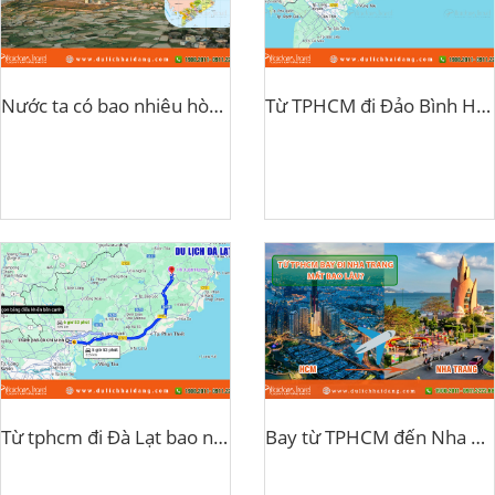
Nước ta có bao nhiêu hòn đảo?
Từ TPHCM đi Đảo Bình Hưng bao nhiều km
Từ tphcm đi Đà Lạt bao nhiêu km?
Bay từ TPHCM đến Nha Trang mất bao lâu?