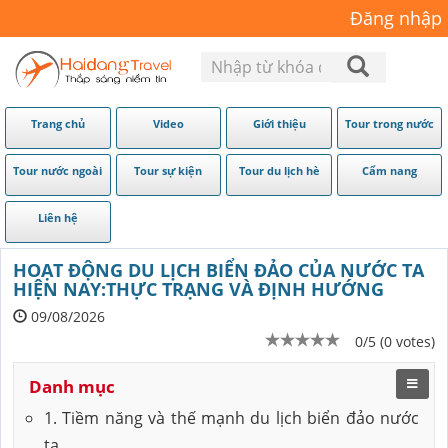
Đăng nhập
Trang chủ
Video
Giới thiệu
Tour trong nước
Tour nước ngoài
Tour sự kiện
Tour du lịch hè
Cẩm nang
Liên hệ
HOẠT ĐỘNG DU LỊCH BIỂN ĐẢO CỦA NƯỚC TA
HIỆN NAY:THỰC TRẠNG VÀ ĐỊNH HƯỚNG
09/08/2026
0/5 (0 votes)
Danh mục
1. Tiềm năng và thế mạnh du lịch biển đảo nước
ta