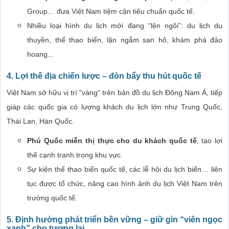
Group… đưa Việt Nam tiệm cận tiêu chuẩn quốc tế.
Nhiều loại hình du lịch mới đang “lên ngôi”: du lịch du
thuyền, thể thao biển, lặn ngắm san hô, khám phá đảo
hoang...
4. Lợi thế địa chiến lược – đòn bẩy thu hút quốc tế
Việt Nam sở hữu vị trí "vàng" trên bản đồ du lịch Đông Nam Á, tiếp
giáp các quốc gia có lượng khách du lịch lớn như Trung Quốc,
Thái Lan, Hàn Quốc.
Phú Quốc miễn thị thực cho du khách quốc tế
, tạo lợi
thế cạnh tranh trong khu vực.
Sự kiện thể thao biển quốc tế, các lễ hội du lịch biển… liên
tục được tổ chức, nâng cao hình ảnh du lịch Việt Nam trên
trường quốc tế.
5. Định hướng phát triển bền vững – giữ gìn “viên ngọc
xanh” cho tương lai