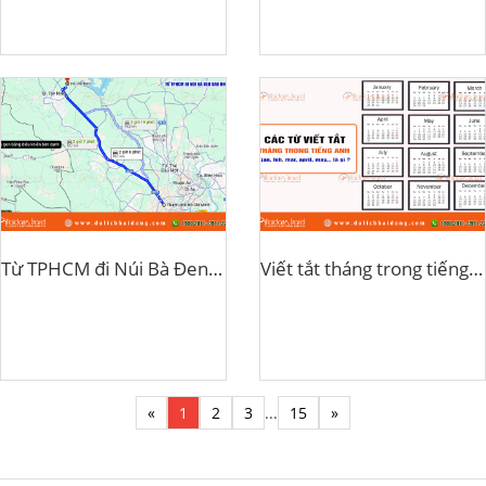
Từ TPHCM đi Núi Bà Đen bao nhiêu km
Viết tắt tháng trong tiếng anh
«
1
2
3
...
15
»