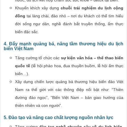
nước, du lịch kết hợp chăm sóc sức khỏe – detox tại biển.
Khuyến khích xây dựng
chuỗi trải nghiệm du lịch cộng
đồng
tại làng chài, đảo nhỏ – nơi du khách có thể tìm hiểu
đời sống ngư dân, nghề đánh bắt truyền thống, ẩm thực
biển đặc sắc.
4. Đẩy mạnh quảng bá, nâng tầm thương hiệu du lịch
biển Việt Nam
Tăng cường tổ chức các
sự kiện văn hóa – thể thao biển
quốc tế
(lễ hội pháo hoa, đua thuyền buồm, lễ hội ẩm thực
biển…).
Xây dựng chiến lược quảng bá thương hiệu biển đảo Việt
Nam ra thế giới với các thông điệp nổi bật như: “Thiên
đường đảo ngọc”, “Biển Việt Nam – bản giao hưởng của
thiên nhiên và con người”.
5. Đào tạo và nâng cao chất lượng nguồn nhân lực
Tăng cường
đào tạo nghề chuyên sâu về du lịch biển
,