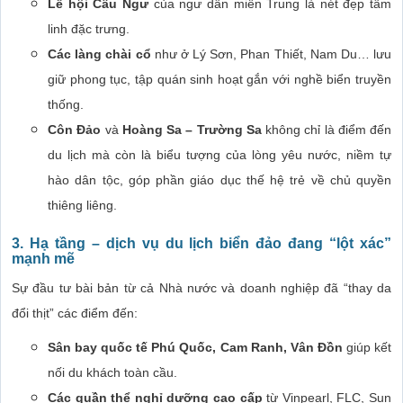
Lễ hội Cầu Ngư
của ngư dân miền Trung là nét đẹp tâm
linh đặc trưng.
Các làng chài cổ
như ở Lý Sơn, Phan Thiết, Nam Du… lưu
giữ phong tục, tập quán sinh hoạt gắn với nghề biển truyền
thống.
Côn Đảo
và
Hoàng Sa – Trường Sa
không chỉ là điểm đến
du lịch mà còn là biểu tượng của lòng yêu nước, niềm tự
hào dân tộc, góp phần giáo dục thế hệ trẻ về chủ quyền
thiêng liêng.
3. Hạ tầng – dịch vụ du lịch biển đảo đang “lột xác”
mạnh mẽ
Sự đầu tư bài bản từ cả Nhà nước và doanh nghiệp đã “thay da
đổi thịt” các điểm đến:
Sân bay quốc tế Phú Quốc, Cam Ranh, Vân Đồn
giúp kết
nối du khách toàn cầu.
Các quần thể nghỉ dưỡng cao cấp
từ Vinpearl, FLC, Sun