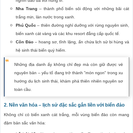
nghìn đảo đá vôi hùng vĩ.
Nha Trang
– thành phố biển sôi động với những bãi cát
trắng mịn, làn nước trong xanh.
Phú Quốc
– thiên đường nghỉ dưỡng với rừng nguyên sinh,
biển xanh cát vàng và các khu resort đẳng cấp quốc tế.
Côn Đảo
– hoang sơ, tĩnh lặng, ẩn chứa lịch sử bi hùng và
hệ sinh thái biển quý hiếm.
Những địa danh ấy không chỉ đẹp mà còn giữ được vẻ
nguyên bản – yếu tố đang trở thành "món ngon" trong xu
hướng du lịch sinh thái, khám phá thiên nhiên nguyên sơ
toàn cầu.
2. Nền văn hóa – lịch sử đặc sắc gắn liền với biển đảo
Không chỉ có biển xanh cát trắng, mỗi vùng biển đảo còn mang
đậm bản sắc văn hóa: