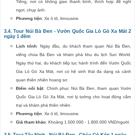
Tiếng, nơi có không gian thanh bình, thích hợp để nghỉ
ngơi, chụp ảnh.
Phương tiện
: Xe ô tô, limousine.
3.4.
Tour Núi Bà Đen - Vườn Quốc Gia Lò Gò Xa Mát 2
ngày 1 đêm
Lịch trình
: Ngày đầu, du khách tham quan Núi Bà Đen,
viếng chùa Bà Đen và khám phá khu du lịch Sun World.
Ngày thứ hai, du khách tiếp tục hành trình đến Vườn Quốc
Gia Lò Gò Xa Mát, nơi có hệ sinh thái đa dạng và cảnh
quan thiên nhiên hoang sơ.
Điểm nổi bật
: Chinh phục Núi Bà Đen, tham quan Vườn
Quốc Gia Lò Gò Xa Mát, nơi lý tưởng cho hoạt động cắm
trại và khám phá thiên nhiên.
Phương tiện
: Xe ô tô, limousine.
Giá tham khảo
: Khoảng 1.500.000 - 1.800.000 VND/người.
3.5.
Tour Tây Ninh - Núi Bà Đen - Chùa Gò Kén 1 ngày