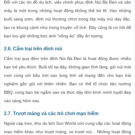
Đối với các tín đồ du lịch, việc chinh phục đỉnh Núi Bà Đen và săn
mây là một trong những hoạt động không thể bỏ lỡ. Vào những
buổi sáng sớm, đỉnh núi thường chìm trong lớp mây mù dày đặc,
tạo ra khung cảnh như trong truyện cổ tích. Đây cũng là cơ hội để
bạn lưu giữ những bức ảnh "sống ảo" đầy ấn tượng.
2.6.
Cắm trại trên đỉnh núi
Cắm trại qua đêm trên đỉnh Núi Bà Đen là hoạt động được nhiều
bạn trẻ yêu thích. Buổi tối tại đây, không gian tĩnh lặng, gió núi mát
rượi cùng với bầu trời sao lung linh sẽ mang đến cho bạn trải
nghiệm gần gũi với thiên nhiên. Bạn có thể tổ chức tiệc nướng
BBQ, cùng bạn bè ngắm sao và thức dậy đón bình minh tuyệt đẹp
vào sáng hôm sau.
2.7.
Trượt máng và các trò chơi mạo hiểm
Ngoài cáp treo, khu du lịch Sun World còn cung cấp các hoạt động
mạo hiểm khác như trượt máng, xe trượt núi... Những hoạt động