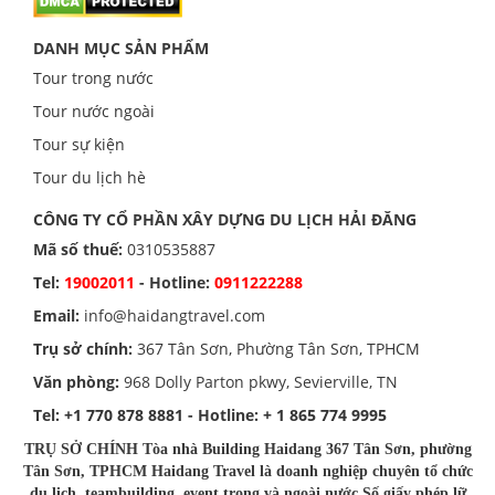
DANH MỤC SẢN PHẨM
Tour trong nước
Tour nước ngoài
Tour sự kiện
Tour du lịch hè
CÔNG TY CỔ PHẦN XÂY DỰNG DU LỊCH HẢI ĐĂNG
Mã số thuế:
0310535887
Tel:
19002011
- Hotline:
0911222288
Email:
info@haidangtravel.com
Trụ sở chính:
367 Tân Sơn, Phường Tân Sơn, TPHCM
Văn phòng:
968 Dolly Parton pkwy, Sevierville, TN
Tel:
+1 770 878 8881
- Hotline:
+ 1 865 774 9995
TRỤ SỞ CHÍNH Tòa nhà Building Haidang 367 Tân Sơn, phường
Tân Sơn, TPHCM Haidang Travel là doanh nghiệp chuyên tổ chức
du lịch, teambuilding, event trong và ngoài nước Số giấy phép lữ