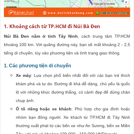
1. Khoảng cách từ TP.HCM đi Núi Bà Đen
Núi Bà Đen nằm ở tỉnh Tây Ninh
, cách trung tâm TP.HCM
khoảng 100 km. Với quãng đường này, bạn sẽ mất khoảng 2 - 2,5
tiếng di chuyển, tùy vào phương tiện và tình trạng giao thông.
1. Các phương tiện di chuyển
Xe máy
: Lựa chọn phổ biến nhất đối với các bạn trẻ thích
khám phá và tự do. Đường đi khá dễ dàng, chủ yếu là quốc
lộ với những khúc đường thẳng, có cảnh đẹp để dừng chân
chụp ảnh.
Ô tô riêng hoặc xe khách
: Phù hợp cho gia đình hoặc
nhóm bạn đông người. Xe khách từ TP.HCM đi Tây Ninh
thường xuất phát từ các bến xe như An Sương, bến xe Miền
Tây, với giá vé khoảng 100.000 - 150.000 VND/người.