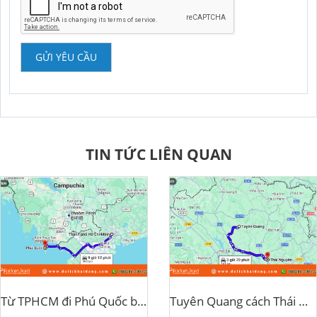
GỬI YÊU CẦU
TIN TỨC LIÊN QUAN
Từ TPHCM đi Phú Quốc bao nhiêu km
Tuyên Quang cách Thái Nguyên bao nhiêu km?