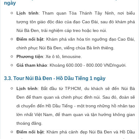
ngày
Lịch trình
: Tham quan Tòa Thánh Tây Ninh, nơi biểu
tượng tôn giáo độc đáo của đạo Cao Đài, sau đó khám phá
Núi Bà Đen, trải nghiệm cáp treo hoặc leo núi.
Điểm nổi bật
: Khám phá văn hóa tín ngưỡng đạo Cao Đài,
chinh phục Núi Bà Đen, viếng chùa Bà linh thiêng.
Phương tiện
: Xe ô tô, limousine.
Giá tham khảo
: Khoảng 600.000 - 800.000 VND/người.
3.3.
Tour Núi Bà Đen - Hồ Dầu Tiếng 1 ngày
Lịch trình
: Bắt đầu từ TP.HCM, du khách sẽ đến Núi Bà
Đen để tham quan và chinh phục đỉnh núi. Sau đó, đoàn sẽ
di chuyển đến Hồ Dầu Tiếng - một trong những hồ nhân tạo
lớn nhất Việt Nam, để tham quan và tận hưởng không gian
thoáng đãng.
Điểm nổi bật
: Khám phá cảnh đẹp Núi Bà Đen và Hồ Dầu