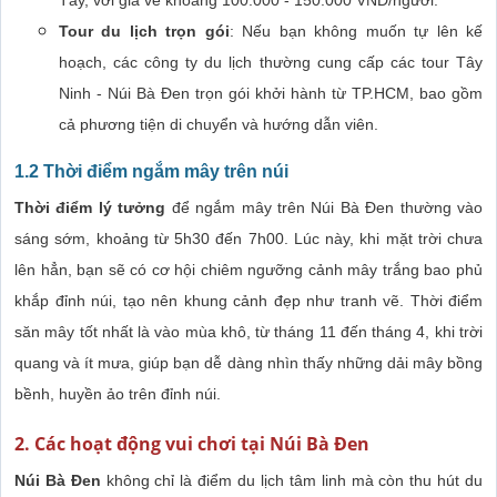
Tour du lịch trọn gói
: Nếu bạn không muốn tự lên kế
hoạch, các công ty du lịch thường cung cấp các tour Tây
Ninh - Núi Bà Đen trọn gói khởi hành từ TP.HCM, bao gồm
cả phương tiện di chuyển và hướng dẫn viên.
1.2 Thời điểm ngắm mây trên núi
Thời điểm lý tưởng
để ngắm mây trên Núi Bà Đen thường vào
sáng sớm, khoảng từ 5h30 đến 7h00. Lúc này, khi mặt trời chưa
lên hẳn, bạn sẽ có cơ hội chiêm ngưỡng cảnh mây trắng bao phủ
khắp đỉnh núi, tạo nên khung cảnh đẹp như tranh vẽ. Thời điểm
săn mây tốt nhất là vào mùa khô, từ tháng 11 đến tháng 4, khi trời
quang và ít mưa, giúp bạn dễ dàng nhìn thấy những dải mây bồng
bềnh, huyền ảo trên đỉnh núi.
2. Các hoạt động vui chơi tại Núi Bà Đen
Núi Bà Đen
không chỉ là điểm du lịch tâm linh mà còn thu hút du