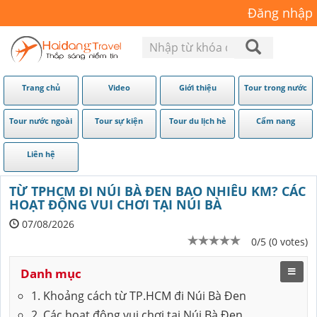
Đăng nhập
Trang chủ
Video
Giới thiệu
Tour trong nước
Tour nước ngoài
Tour sự kiện
Tour du lịch hè
Cẩm nang
Liên hệ
TỪ TPHCM ĐI NÚI BÀ ĐEN BAO NHIÊU KM? CÁC
HOẠT ĐỘNG VUI CHƠI TẠI NÚI BÀ
07/08/2026
0/5 (0 votes)
Danh mục
1. Khoảng cách từ TP.HCM đi Núi Bà Đen
2. Các hoạt động vui chơi tại Núi Bà Đen