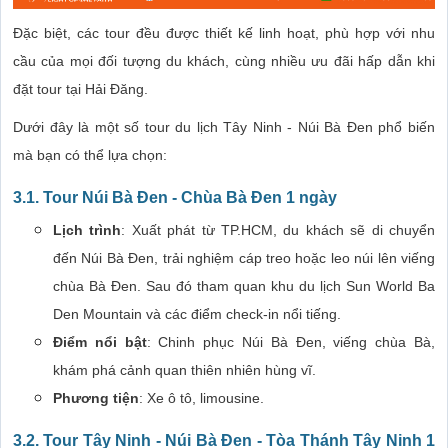
Đặc biệt, các tour đều được thiết kế linh hoạt, phù hợp với nhu
cầu của mọi đối tượng du khách, cùng nhiều ưu đãi hấp dẫn khi
đặt tour tại Hải Đăng.
Dưới đây là một số tour du lịch Tây Ninh - Núi Bà Đen phổ biến
mà bạn có thể lựa chọn:
3.1.
Tour Núi Bà Đen - Chùa Bà Đen 1 ngày
Lịch trình
: Xuất phát từ TP.HCM, du khách sẽ di chuyển
đến Núi Bà Đen, trải nghiệm cáp treo hoặc leo núi lên viếng
chùa Bà Đen. Sau đó tham quan khu du lịch Sun World Ba
Den Mountain và các điểm check-in nổi tiếng.
Điểm nổi bật
: Chinh phục Núi Bà Đen, viếng chùa Bà,
khám phá cảnh quan thiên nhiên hùng vĩ.
Phương tiện
: Xe ô tô, limousine.
3.2.
Tour Tây Ninh - Núi Bà Đen - Tòa Thánh Tây Ninh 1