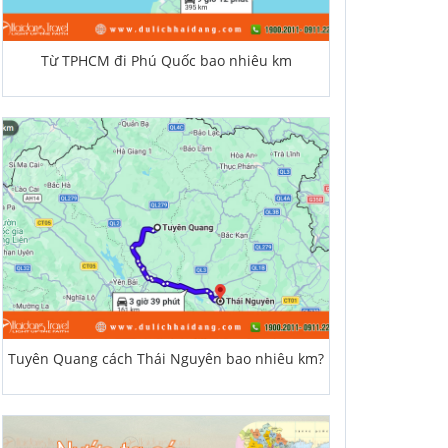
Từ TPHCM đi Phú Quốc bao nhiêu km
Tuyên Quang cách Thái Nguyên bao nhiêu km?