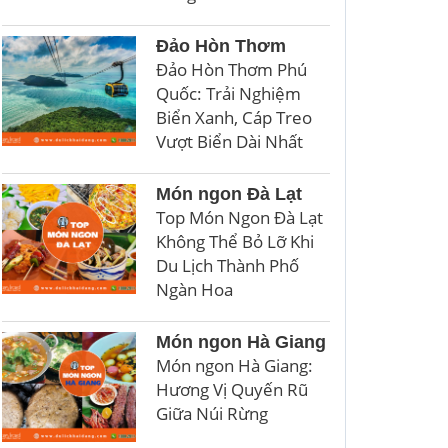
Đảo Hòn Thơm
Đảo Hòn Thơm Phú
Quốc: Trải Nghiệm
Biển Xanh, Cáp Treo
Vượt Biển Dài Nhất
Món ngon Đà Lạt
Top Món Ngon Đà Lạt
Không Thể Bỏ Lỡ Khi
Du Lịch Thành Phố
Ngàn Hoa
Món ngon Hà Giang
Món ngon Hà Giang:
Hương Vị Quyến Rũ
Giữa Núi Rừng