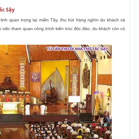
ắc Sậy
linh quan trọng tại miền Tây, thu hút hàng nghìn du khách và
việc tham quan công trình kiến trúc độc đáo, du khách còn có