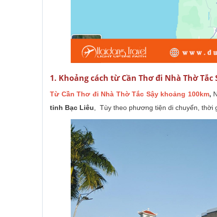
1. Khoảng cách từ Cần Thơ đi Nhà Thờ Tắc 
Từ
Cần Thơ đi Nhà Thờ Tắc Sậy khoảng 100km
,
N
tỉnh Bạc Liêu
, Tùy theo phương tiện di chuyển, thời