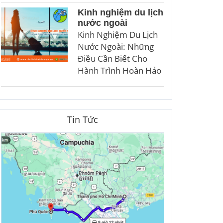
Kinh nghiệm du lịch
nước ngoài
Kinh Nghiệm Du Lịch
Nước Ngoài: Những
Điều Cần Biết Cho
Hành Trình Hoàn Hảo
Tin Tức