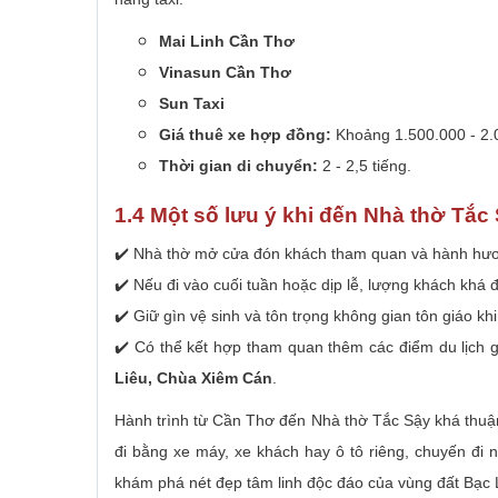
Mai Linh Cần Thơ
Vinasun Cần Thơ
Sun Taxi
Giá thuê xe hợp đồng:
Khoảng 1.500.000 - 2.
Thời gian di chuyển:
2 - 2,5 tiếng.
1.4 Một số lưu ý khi đến Nhà thờ Tắc
✔️ Nhà thờ mở cửa đón khách tham quan và hành hươ
✔️ Nếu đi vào cuối tuần hoặc dịp lễ, lượng khách khá đ
✔️ Giữ gìn vệ sinh và tôn trọng không gian tôn giáo kh
✔️ Có thể kết hợp tham quan thêm các điểm du lịch
Liêu, Chùa Xiêm Cán
.
Hành trình từ Cần Thơ đến Nhà thờ Tắc Sậy khá thuận
đi bằng xe máy, xe khách hay ô tô riêng, chuyến đi
khám phá nét đẹp tâm linh độc đáo của vùng đất Bạc 