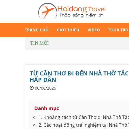
TRANG CHỦ
GIỚI THIỆU
VIDEO
TOUR TR
TIN MỚI
TỪ CẦN THƠ ĐI ĐẾN NHÀ THỜ TẮC
HẤP DẪN
06/08/2026
Danh mục
1. Khoảng cách từ Cần Thơ đi Nhà Thờ Tắ
2. Các hoạt động trải nghiệm tại Nhà Thờ