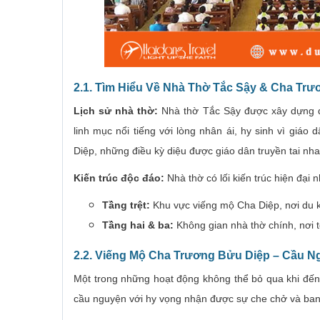
2.1. Tìm Hiểu Về Nhà Thờ Tắc Sậy & Cha Tr
Lịch sử nhà thờ:
Nhà thờ Tắc Sậy được xây dựng
linh mục nổi tiếng với lòng nhân ái, hy sinh vì giáo
Diệp, những điều kỳ diệu được giáo dân truyền tai nhau
Kiến trúc độc đáo:
Nhà thờ có lối kiến trúc hiện đại
Tầng trệt:
Khu vực viếng mộ Cha Diệp, nơi du 
Tầng hai & ba:
Không gian nhà thờ chính, nơi t
2.2. Viếng Mộ Cha Trương Bửu Diệp – Cầu N
Một trong những hoạt động không thể bỏ qua khi đế
cầu nguyện với hy vọng nhận được sự che chở và ban