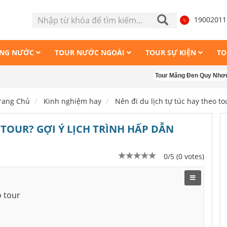
1900201
ONG NƯỚC
TOUR NƯỚC NGOÀI
TOUR SỰ KIỆN
TO
Tour Măng Đen Quy Nhơn Kon Tu
rang Chủ
Kinh nghiệm hay
Nên đi du lịch tự túc hay theo to
 TOUR? GỢI Ý LỊCH TRÌNH HẤP DẪN
0/5 (0 votes)
o tour