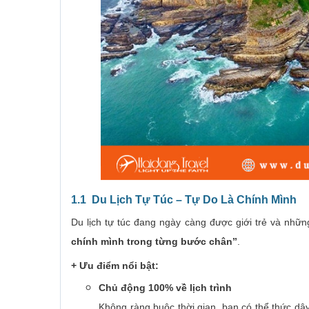
1.1 Du Lịch Tự Túc – Tự Do Là Chính Mình
Du lịch tự túc đang ngày càng được giới trẻ và n
chính mình trong từng bước chân”
.
+ Ưu điểm nổi bật:
Chủ động 100% về lịch trình
Không ràng buộc thời gian, bạn có thể thức dậ