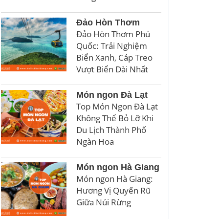
Đảo Hòn Thơm
Đảo Hòn Thơm Phú
Quốc: Trải Nghiệm
Biển Xanh, Cáp Treo
Vượt Biển Dài Nhất
Món ngon Đà Lạt
Top Món Ngon Đà Lạt
Không Thể Bỏ Lỡ Khi
Du Lịch Thành Phố
Ngàn Hoa
Món ngon Hà Giang
Món ngon Hà Giang:
Hương Vị Quyến Rũ
Giữa Núi Rừng