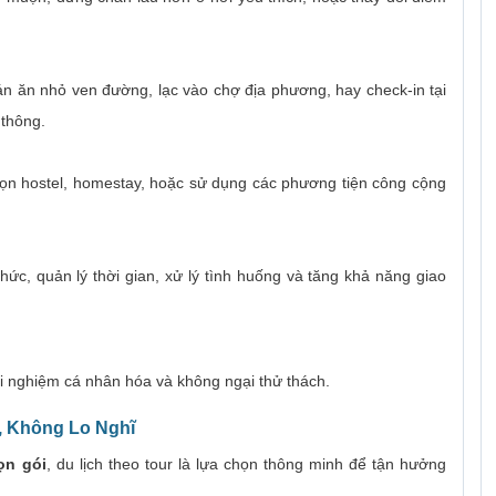
n ăn nhỏ ven đường, lạc vào chợ địa phương, hay check-in tại
 thông.
họn hostel, homestay, hoặc sử dụng các phương tiện công cộng
chức, quản lý thời gian, xử lý tình huống và tăng khả năng giao
ải nghiệm cá nhân hóa và không ngại thử thách.
g, Không Lo Nghĩ
rọn gói
, du lịch theo tour là lựa chọn thông minh để tận hưởng