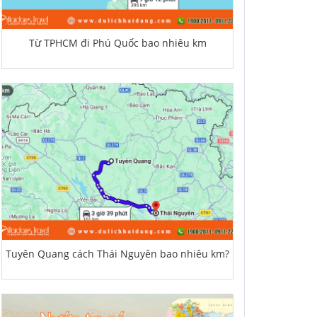
Từ TPHCM đi Phú Quốc bao nhiêu km
Tuyên Quang cách Thái Nguyên bao nhiêu km?