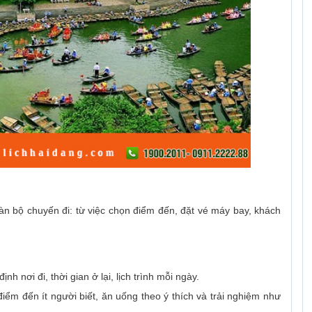
oàn bộ chuyến đi: từ việc chọn điểm đến, đặt vé máy bay, khách
nh nơi đi, thời gian ở lại, lịch trình mỗi ngày.
iểm đến ít người biết, ăn uống theo ý thích và trải nghiệm như