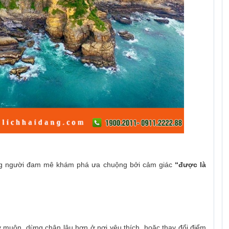
hững người đam mê khám phá ưa chuộng bởi cảm giác
“được là
y muộn, dừng chân lâu hơn ở nơi yêu thích, hoặc thay đổi điểm