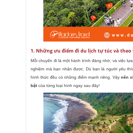
1. Những ưu điểm đi du lịch tự túc và theo
Mỗi chuyến đi là một hành trình đáng nhớ, và việc lự
nghiệm mà bạn nhận được. Dù bạn là người yêu thíc
hình thức đều có những điểm mạnh riêng. Vậy
nên c
bật
của từng loại hình ngay sau đây!