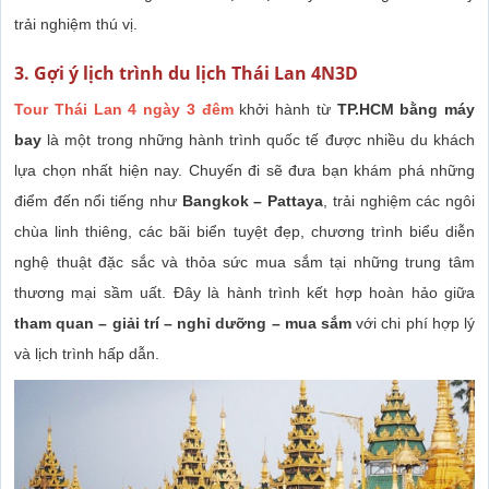
trải nghiệm thú vị.
3. Gợi ý lịch trình du lịch Thái Lan 4N3D
Tour
Thái Lan 4 ngày 3 đêm
khởi hành từ
TP.HCM bằng máy
bay
là một trong những hành trình quốc tế được nhiều du khách
lựa chọn nhất hiện nay. Chuyến đi sẽ đưa bạn khám phá những
điểm đến nổi tiếng như
Bangkok – Pattaya
, trải nghiệm các ngôi
chùa linh thiêng, các bãi biển tuyệt đẹp, chương trình biểu diễn
nghệ thuật đặc sắc và thỏa sức mua sắm tại những trung tâm
thương mại sầm uất. Đây là hành trình kết hợp hoàn hảo giữa
tham quan – giải trí – nghỉ dưỡng – mua sắm
với chi phí hợp lý
và lịch trình hấp dẫn.