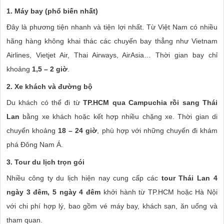
1. Máy bay (phổ biến nhất)
Đây là phương tiện nhanh và tiện lợi nhất. Từ Việt Nam có nhiều
hãng hàng không khai thác các chuyến bay thẳng như Vietnam
Airlines, Vietjet Air, Thai Airways, AirAsia… Thời gian bay chỉ
khoảng
1,5 – 2 giờ
.
2. Xe khách và đường bộ
Du khách có thể đi từ
TP.HCM qua Campuchia rồi sang Thái
Lan
bằng xe khách hoặc kết hợp nhiều chặng xe. Thời gian di
chuyển khoảng
18 – 24 giờ
, phù hợp với những chuyến đi khám
phá Đông Nam Á.
3. Tour du lịch trọn gói
Nhiều công ty du lịch hiện nay cung cấp các
tour Thái Lan 4
ngày 3 đêm, 5 ngày 4 đêm
khởi hành từ TP.HCM hoặc Hà Nội
với chi phí hợp lý, bao gồm vé máy bay, khách sạn, ăn uống và
tham quan.