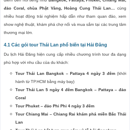
điểm đến nổi tiếng như
Bangkok, Pattaya, Phuket, Chiang Mai,
đảo Coral, chùa Phật Vàng, Hoàng Cung Thái Lan…
cùng
nhiều hoạt động trải nghiệm hấp dẫn như tham quan đảo, xem
show nghệ thuật, khám phá chợ nổi và mua sắm tại các trung tâm
thương mại lớn.
4.1 Các gói tour Thái Lan phổ biến tại Hải Đăng
Du lịch Hải Đăng hiện cung cấp nhiều chương trình tour đa dạng
phù hợp với nhu cầu của du khách:
Tour Thái Lan Bangkok – Pattaya 4 ngày 3 đêm
(khởi
hành từ TP.HCM bằng máy bay)
Tour Thái Lan 5 ngày 4 đêm Bangkok – Pattaya – đảo
Coral
Tour Phuket – đảo Phi Phi 4 ngày 3 đêm
Tour Chiang Mai – Chiang Rai khám phá miền Bắc Thái
Lan