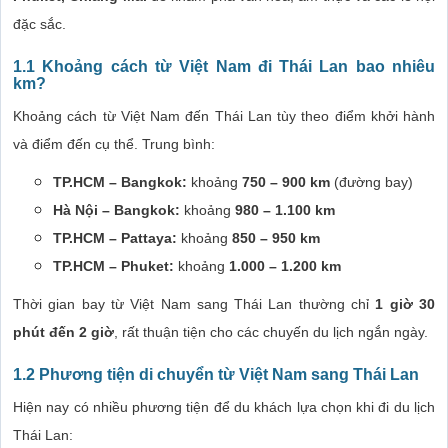
đặc sắc.
1.1 Khoảng cách từ Việt Nam đi Thái Lan bao nhiêu
km?
Khoảng cách từ Việt Nam đến Thái Lan tùy theo điểm khởi hành
và điểm đến cụ thể. Trung bình:
TP.HCM – Bangkok:
khoảng
750 – 900 km
(đường bay)
Hà Nội – Bangkok:
khoảng
980 – 1.100 km
TP.HCM – Pattaya:
khoảng
850 – 950 km
TP.HCM – Phuket:
khoảng
1.000 – 1.200 km
Thời gian bay từ Việt Nam sang Thái Lan thường chỉ
1 giờ 30
phút đến 2 giờ
, rất thuận tiện cho các chuyến du lịch ngắn ngày.
1.2 Phương tiện di chuyển từ Việt Nam sang Thái Lan
Hiện nay có nhiều phương tiện để du khách lựa chọn khi đi du lịch
Thái Lan: