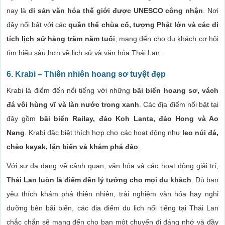
nay là
di sản văn hóa thế giới được UNESCO công nhận
. Nơi
đây nổi bật với các
quần thể chùa cổ, tượng Phật lớn và các di
tích lịch sử hàng trăm năm tuổi
, mang đến cho du khách cơ hội
tìm hiểu sâu hơn về lịch sử và văn hóa Thái Lan.
6. Krabi – Thiên nhiên hoang sơ tuyệt đẹp
Krabi là điểm đến nổi tiếng với những
bãi biển hoang sơ, vách
đá vôi hùng vĩ và làn nước trong xanh
. Các địa điểm nổi bật tại
đây gồm
bãi biển Railay, đảo Koh Lanta, đảo Hong và Ao
Nang
. Krabi đặc biệt thích hợp cho các hoạt động như
leo núi đá,
chèo kayak, lặn biển và khám phá đảo
.
Với sự đa dạng về cảnh quan, văn hóa và các hoạt động giải trí,
Thái Lan luôn là điểm đến lý tưởng cho mọi du khách
. Dù bạn
yêu thích khám phá thiên nhiên, trải nghiệm văn hóa hay nghỉ
dưỡng bên bãi biển, các địa điểm du lịch nổi tiếng tại Thái Lan
chắc chắn sẽ mang đến cho bạn một chuyến đi đáng nhớ và đầy