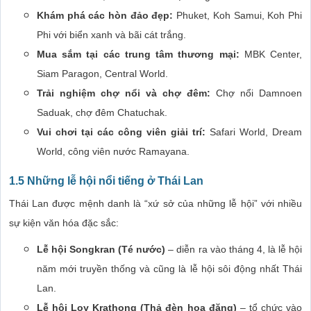
Khám phá các hòn đảo đẹp:
Phuket, Koh Samui, Koh Phi
Phi với biển xanh và bãi cát trắng.
Mua sắm tại các trung tâm thương mại:
MBK Center,
Siam Paragon, Central World.
Trải nghiệm chợ nổi và chợ đêm:
Chợ nổi Damnoen
Saduak, chợ đêm Chatuchak.
Vui chơi tại các công viên giải trí:
Safari World, Dream
World, công viên nước Ramayana.
1.5 Những lễ hội nổi tiếng ở Thái Lan
Thái Lan được mệnh danh là “xứ sở của những lễ hội” với nhiều
sự kiện văn hóa đặc sắc:
Lễ hội Songkran (Té nước)
– diễn ra vào tháng 4, là lễ hội
năm mới truyền thống và cũng là lễ hội sôi động nhất Thái
Lan.
Lễ hội Loy Krathong (Thả đèn hoa đăng)
– tổ chức vào