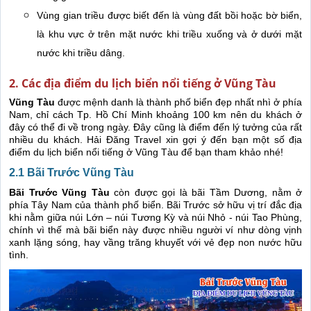
Vùng gian triều được biết đến là vùng đất bồi hoặc bờ biển,
là khu vực ở trên mặt nước khi triều xuống và ở dưới mặt
nước khi triều dâng.
2. Các địa điểm du lịch biển nổi tiếng ở Vũng Tàu
Vũng Tàu
được mệnh danh là thành phố biển đẹp nhất nhì ở phía
Nam, chỉ cách Tp. Hồ Chí Minh khoảng 100 km nên du khách ở
đây có thể đi về trong ngày. Đây cũng là điểm đến lý tưởng của rất
nhiều du khách. Hải Đăng Travel xin gợi ý đến bạn một số địa
điểm du lịch biển nổi tiếng ở Vũng Tàu để bạn tham khảo nhé!
2.1 Bãi Trước Vũng Tàu
Bãi Trước Vũng Tàu
còn được gọi là bãi Tầm Dương, nằm ở
phía Tây Nam của thành phố biển. Bãi Trước sở hữu vị trí đắc địa
khi nằm giữa núi Lớn – núi Tương Kỳ và núi Nhỏ - núi Tao Phùng,
chính vì thế mà bãi biển này được nhiều người ví như dòng vịnh
xanh lặng sóng, hay vầng trăng khuyết với vẻ đẹp non nước hữu
tình.