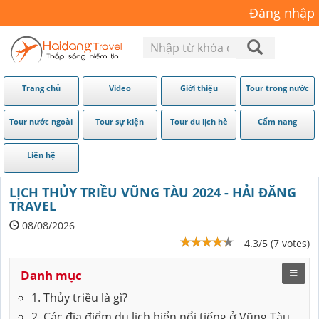
Đăng nhập
Trang chủ
Video
Giới thiệu
Tour trong nước
Tour nước ngoài
Tour sự kiện
Tour du lịch hè
Cẩm nang
Liên hệ
LỊCH THỦY TRIỀU VŨNG TÀU 2024 - HẢI ĐĂNG
TRAVEL
08/08/2026
4.3/5 (7 votes)
Danh mục
1. Thủy triều là gì?
2. Các địa điểm du lịch biển nổi tiếng ở Vũng Tàu