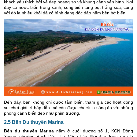
khách yêu thích bởi vẻ đẹp hoang sơ và khung cảnh yên bình. Nơi
đây có nước biển trong xanh, sóng biển tung bọt trắng xóa, cùng
với đó là nhiều khối đá có hình dạng độc đáo nằm bên bờ biển.
Đến đây, bạn không chỉ được tắm biển, tham gia các hoạt động
vui chơi giải trí hấp dẫn mà còn được check-in sống ảo với những
phong cảnh biển đẹp như phim trường.
2.5 Bến Du thuyền Marina
Bến du thuyền Marina
nằm ở cuối đường số 1, KCN Đông
Xuyên, phường Rạch Dừa, Tp. Vũng Tàu. Nơi đây được xem là