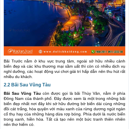
Bãi Trước nằm ở khu vực trung tâm, ngoài sở hữu nhiều cảnh
biển đẹp và các khu thương mại sầm uất thì còn có nhiều dịch vụ
nghỉ dưỡng, các hoạt động vui chơi giải trí hấp dẫn nên thu hút rất
nhiều du khách.
2.2 Bãi Sau Vũng Tàu
Bãi Sau Vũng Tàu
còn được gọi là bãi Thùy Vân, nằm ở phía
Đông Nam của thành phố. Đây được xem là một trong những bãi
biển đẹp nhất nơi đây khi sở hữu đường bờ biển dài cùng những
đồi cát trắng, hòa quyện với màu xanh của rừng dương ngút ngàn
cổ thụ hay của những hàng dừa rợp bóng. Phía dưới là nước biển
trong xanh, hiền hòa. Tất cả tạo nên một bức tranh thiên nhiên
nên thơ hiếm có.