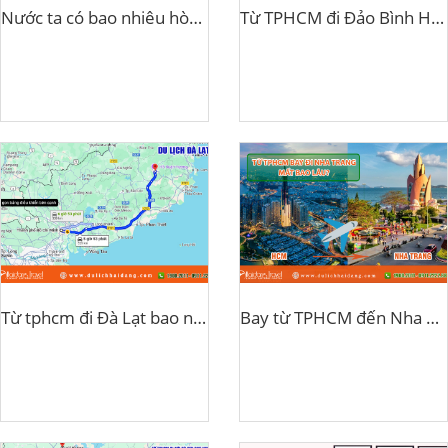
Nước ta có bao nhiêu hòn đảo?
Từ TPHCM đi Đảo Bình Hưng bao nhiều km
Từ tphcm đi Đà Lạt bao nhiêu km?
Bay từ TPHCM đến Nha Trang mất bao lâu?