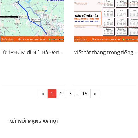
Từ TPHCM đi Núi Bà Đen bao nhiêu km
Viết tắt tháng trong tiếng anh
«
1
2
3
...
15
»
KẾT NỐI MẠNG XÃ HỘI