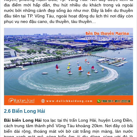
địa điểm mới hấp dẫn, thu hút nhiều du khách trong và ngoài
nước bởi những cảnh đẹp sống ảo như mơ. Đây là bến du thuyền
đầu tiên tại TP. Vũng Tàu, ngoài hoạt động du lịch thì nơi đây còn
phục vụ neo đậu cano, du thuyền, tàu thuyền…
2.6 Biển Long Hải
Bãi biển Long Hải
tọa lạc tại thị trấn Long Hải, huyện Long Điền,
cách trung tâm thành phố Vũng Tàu khoảng 20km. Nơi đây có bãi
biển dài rộng, thoáng mát với bờ cát trắng mịn màng, làn nước
trong xanh mát mẻ, sóng biển êm ái dịu dàng, cùng với đó là