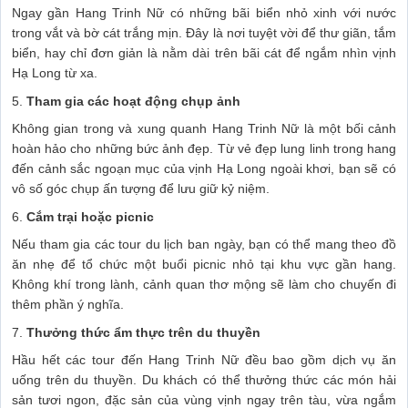
Ngay gần Hang Trinh Nữ có những bãi biển nhỏ xinh với nước
trong vắt và bờ cát trắng mịn. Đây là nơi tuyệt vời để thư giãn, tắm
biển, hay chỉ đơn giản là nằm dài trên bãi cát để ngắm nhìn vịnh
Hạ Long từ xa.
5.
Tham gia các hoạt động chụp ảnh
Không gian trong và xung quanh Hang Trinh Nữ là một bối cảnh
hoàn hảo cho những bức ảnh đẹp. Từ vẻ đẹp lung linh trong hang
đến cảnh sắc ngoạn mục của vịnh Hạ Long ngoài khơi, bạn sẽ có
vô số góc chụp ấn tượng để lưu giữ kỷ niệm.
6.
Cắm trại hoặc picnic
Nếu tham gia các tour du lịch ban ngày, bạn có thể mang theo đồ
ăn nhẹ để tổ chức một buổi picnic nhỏ tại khu vực gần hang.
Không khí trong lành, cảnh quan thơ mộng sẽ làm cho chuyến đi
thêm phần ý nghĩa.
7.
Thưởng thức ẩm thực trên du thuyền
Hầu hết các tour đến Hang Trinh Nữ đều bao gồm dịch vụ ăn
uống trên du thuyền. Du khách có thể thưởng thức các món hải
sản tươi ngon, đặc sản của vùng vịnh ngay trên tàu, vừa ngắm