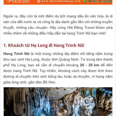
Ngoài ra, đây còn là một điểm du lịch mang dấu ấn văn hóa, là di
sản của đất nước ta và cũng là địa danh gắn liền với những truyền
thuyết, những câu chuyện. Hãy cùng Hải Đăng Travel khám phá
nhiều thêm về những điều hấp dẫn tại hang Trinh Nữ bạn nhé!
1. Khoách từ Hạ Long đi Hang Trinh Nữ
Hang Trinh Nữ
là một trong những địa điểm nổi tiếng nằm trong
khu vực vịnh Hạ Long, thuộc tỉnh Quảng Ninh. Từ trung tâm thành
phố Hạ Long, bạn sẽ cần di chuyển khoảng
20 - 25 km
để đến
được hang Trinh Nữ. Tuy nhiên, khoảng cách này được tính theo
đường di chuyển trên vịnh bằng tàu hoặc du thuyền, vì hang nằm
giữa lòng vịnh, gần đảo Bồ Hòn.