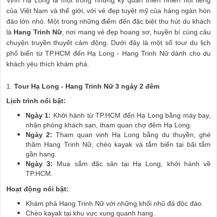
của Việt Nam và thế giới, với vẻ đẹp tuyệt mỹ của hàng ngàn hòn
đảo lớn nhỏ. Một trong những điểm đến đặc biệt thu hút du khách
là
Hang Trinh Nữ
, nơi mang vẻ đẹp hoang sơ, huyền bí cùng câu
chuyện truyền thuyết cảm động. Dưới đây là một số tour du lịch
phổ biến từ TP.HCM đến Hạ Long - Hang Trinh Nữ dành cho du
khách yêu thích khám phá.
1.
Tour Hạ Long - Hang Trinh Nữ 3 ngày 2 đêm
Lịch trình nổi bật:
Ngày 1:
Khởi hành từ TP.HCM đến Hạ Long bằng máy bay,
nhận phòng khách sạn, tham quan chợ đêm Hạ Long.
Ngày 2:
Tham quan vịnh Hạ Long bằng du thuyền, ghé
thăm Hang Trinh Nữ, chèo kayak và tắm biển tại bãi tắm
gần hang.
Ngày 3:
Mua sắm đặc sản tại Hạ Long, khởi hành về
TP.HCM.
Hoạt động nổi bật:
Khám phá Hang Trinh Nữ với những khối nhũ đá độc đáo.
Chèo kayak tại khu vực xung quanh hang.