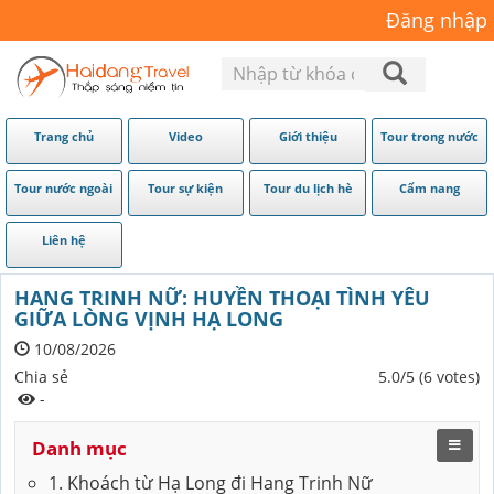
Đăng nhập
Trang chủ
Video
Giới thiệu
Tour trong nước
Tour nước ngoài
Tour sự kiện
Tour du lịch hè
Cẩm nang
Liên hệ
HANG TRINH NỮ: HUYỀN THOẠI TÌNH YÊU
GIỮA LÒNG VỊNH HẠ LONG
10/08/2026
Chia sẻ
5.0/5 (6 votes)
-
Danh mục
1. Khoách từ Hạ Long đi Hang Trinh Nữ