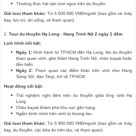
Thưởng thức hải sản tươi ngon trên du thuyền.
Giá tour tham khảo:
Từ 6.500.000 VNĐ/người (bao gồm vé máy
bay, lưu trú, ăn uống, vé tham quan).
2.
Tour du thuyền Hạ Long - Hang Trinh Nữ 2 ngày 1 đêm
Lịch trình nổi bật:
Ngày 1:
Khởi hành từ TP.HCM đến Hạ Long, lên du thuyền
tham quan vịnh, ghé thăm Hang Trinh Nữ, chèo kayak hoặc
tắm biển.
Ngày 2:
Tham quan các điểm khác trên vịnh như Hang
Sửng Sốt, đảo Titop, trở về TP.HCM.
Hoạt động nổi bật:
Trải nghiệm nghỉ đêm trên du thuyền giữa lòng vịnh Hạ
Long.
Chèo kayak khám phá khu vực gần hang.
Ngắm bình minh trên vịnh từ boong tàu.
Giá tour tham khảo:
Từ 5.900.000 VNĐ/người (bao gồm vé máy
bay, du thuyền, các bữa ăn trên tàu, vé tham quan).