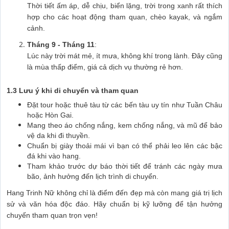
Thời tiết ấm áp, dễ chịu, biển lặng, trời trong xanh rất thích
hợp cho các hoạt động tham quan, chèo kayak, và ngắm
cảnh.
Tháng 9 - Tháng 11
:
Lúc này trời mát mẻ, ít mưa, không khí trong lành. Đây cũng
là mùa thấp điểm, giá cả dịch vụ thường rẻ hơn.
1.3 Lưu ý khi di chuyển và tham quan
Đặt tour hoặc thuê tàu từ các bến tàu uy tín như Tuần Châu
hoặc Hòn Gai.
Mang theo áo chống nắng, kem chống nắng, và mũ để bảo
vệ da khi đi thuyền.
Chuẩn bị giày thoải mái vì bạn có thể phải leo lên các bậc
đá khi vào hang.
Tham khảo trước dự báo thời tiết để tránh các ngày mưa
bão, ảnh hưởng đến lịch trình di chuyển.
Hang Trinh Nữ không chỉ là điểm đến đẹp mà còn mang giá trị lịch
sử và văn hóa độc đáo. Hãy chuẩn bị kỹ lưỡng để tận hưởng
chuyến tham quan trọn vẹn!