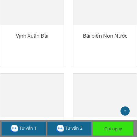
Vịnh Xuân Đài
Bãi biển Non Nước
↑
Đồi chè trái tim Mộc Châu
Bãi biển Mỹ Khê
Tư vấn 1
Tư vấn 2
Gọi ngay