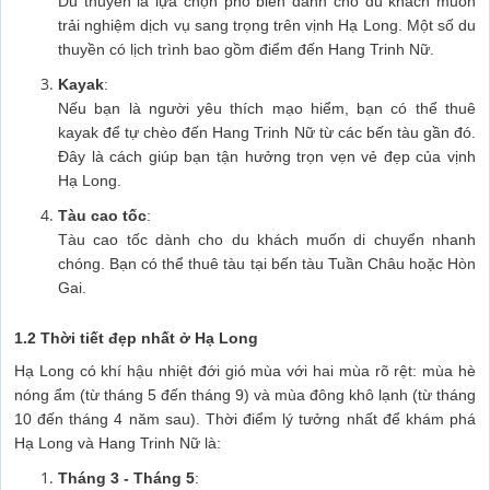
Du thuyền là lựa chọn phổ biến dành cho du khách muốn
trải nghiệm dịch vụ sang trọng trên vịnh Hạ Long. Một số du
thuyền có lịch trình bao gồm điểm đến Hang Trinh Nữ.
Kayak
:
Nếu bạn là người yêu thích mạo hiểm, bạn có thể thuê
kayak để tự chèo đến Hang Trinh Nữ từ các bến tàu gần đó.
Đây là cách giúp bạn tận hưởng trọn vẹn vẻ đẹp của vịnh
Hạ Long.
Tàu cao tốc
:
Tàu cao tốc dành cho du khách muốn di chuyển nhanh
chóng. Bạn có thể thuê tàu tại bến tàu Tuần Châu hoặc Hòn
Gai.
1.2 Thời tiết đẹp nhất ở Hạ Long
Hạ Long có khí hậu nhiệt đới gió mùa với hai mùa rõ rệt: mùa hè
nóng ẩm (từ tháng 5 đến tháng 9) và mùa đông khô lạnh (từ tháng
10 đến tháng 4 năm sau). Thời điểm lý tưởng nhất để khám phá
Hạ Long và Hang Trinh Nữ là:
Tháng 3 - Tháng 5
: