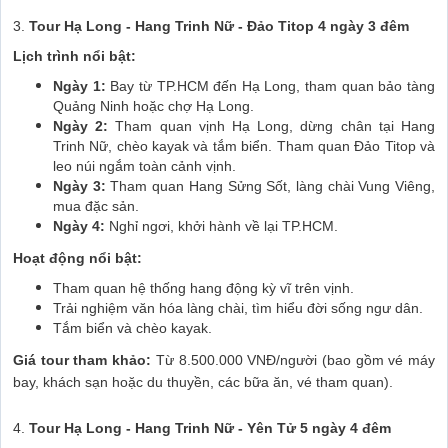
3.
Tour Hạ Long - Hang Trinh Nữ - Đảo Titop 4 ngày 3 đêm
Lịch trình nổi bật:
Ngày 1:
Bay từ TP.HCM đến Hạ Long, tham quan bảo tàng
Quảng Ninh hoặc chợ Hạ Long.
Ngày 2:
Tham quan vịnh Hạ Long, dừng chân tại Hang
Trinh Nữ, chèo kayak và tắm biển. Tham quan Đảo Titop và
leo núi ngắm toàn cảnh vịnh.
Ngày 3:
Tham quan Hang Sửng Sốt, làng chài Vung Viêng,
mua đặc sản.
Ngày 4:
Nghỉ ngơi, khởi hành về lại TP.HCM.
Hoạt động nổi bật:
Tham quan hệ thống hang động kỳ vĩ trên vịnh.
Trải nghiệm văn hóa làng chài, tìm hiểu đời sống ngư dân.
Tắm biển và chèo kayak.
Giá tour tham khảo:
Từ 8.500.000 VNĐ/người (bao gồm vé máy
bay, khách sạn hoặc du thuyền, các bữa ăn, vé tham quan).
4.
Tour Hạ Long - Hang Trinh Nữ - Yên Tử 5 ngày 4 đêm