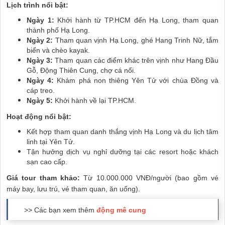
Lịch trình nổi bật:
Ngày 1:
Khởi hành từ TP.HCM đến Hạ Long, tham quan
thành phố Hạ Long.
Ngày 2:
Tham quan vịnh Hạ Long, ghé Hang Trinh Nữ, tắm
biển và chèo kayak.
Ngày 3:
Tham quan các điểm khác trên vịnh như Hang Đầu
Gỗ, Động Thiên Cung, chợ cá nổi.
Ngày 4:
Khám phá non thiêng Yên Tử với chùa Đồng và
cáp treo.
Ngày 5:
Khởi hành về lại TP.HCM.
Hoạt động nổi bật:
Kết hợp tham quan danh thắng vịnh Hạ Long và du lịch tâm
linh tại Yên Tử.
Tận hưởng dịch vụ nghỉ dưỡng tại các resort hoặc khách
sạn cao cấp.
Giá tour tham khảo:
Từ 10.000.000 VNĐ/người (bao gồm vé
máy bay, lưu trú, vé tham quan, ăn uống).
>> Các bạn xem thêm
động mê cung