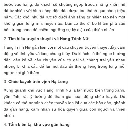
bước vào hang, du khách sẽ choáng ngợp trước những khối nhũ
đá tự nhiên với hình dáng độc đáo được tạo thành qua hàng triệu
năm. Các khối nhũ đá rực rỡ dưới ánh sáng tự nhiên tạo nên một
không gian lung linh, huyền ảo. Bạn có thể đi bộ khám phá sâu
bên trong hang để chiêm ngưỡng sự kỳ diệu của thiên nhiên.
2.
Tìm hiểu truyền thuyết về Hang Trinh Nữ
Hang Trinh Nữ gắn liền với một câu chuyện truyền thuyết đầy cảm
động về tình yêu và lòng chung thủy. Du khách có thể nghe hướng
dẫn viên kể về câu chuyện của cô gái và chàng trai yêu nhau
nhưng bị chia cắt, để lại một dấu ấn thiêng liêng trong lòng mỗi
người khi ghé thăm.
3.
Chèo kayak trên vịnh Hạ Long
Xung quanh khu vực Hang Trinh Nữ là làn nước biển trong xanh,
yên tĩnh, rất lý tưởng để tham gia hoạt động chèo kayak. Du
khách có thể tự mình chèo thuyền len lỏi qua các hòn đảo, ghềnh
đá gần hang, cảm nhận sự hòa quyện giữa con người và thiên
nhiên.
4.
Tắm biển tại khu vực gần hang