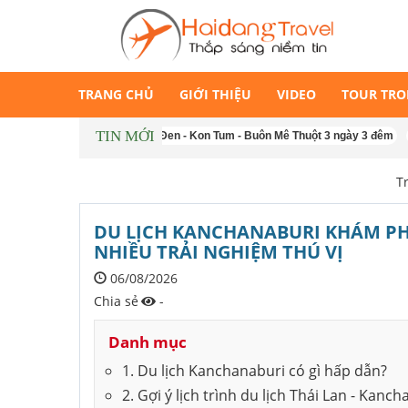
TRANG CHỦ
GIỚI THIỆU
VIDEO
TOUR TR
TIN MỚI
y 4 đêm
Tour Măng Đen - Kon Tum - Buôn Mê Thuột 3 ngày 3 đêm
Tour du 
T
DU LỊCH KANCHANABURI KHÁM PH
NHIỀU TRẢI NGHIỆM THÚ VỊ
06/08/2026
Chia sẻ
-
Danh mục
1. Du lịch Kanchanaburi có gì hấp dẫn?
2. Gợi ý lịch trình du lịch Thái Lan - Kan