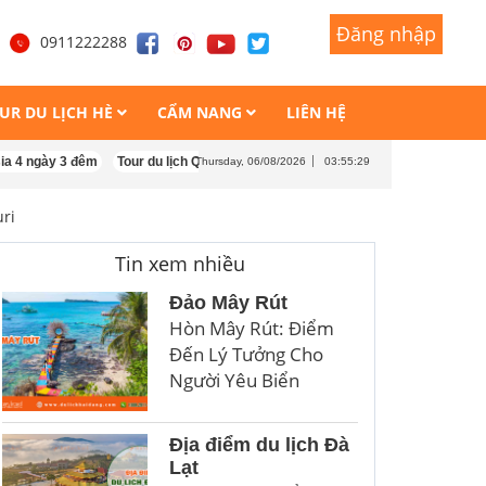
Đăng nhập
Đăng nhập
1
0911222288
UR DU LỊCH HÈ
CẨM NANG
LIÊN HỆ
y 3 đêm
Tour du lịch Quy Nhơn Kỳ Co Eo Gió 3 ngày 3 đêm
Tour Quy Nhơn 
Thursday, 06/08/2026
03:55:31
ri
Tin xem nhiều
Đảo Mây Rút
Hòn Mây Rút: Điểm
Đến Lý Tưởng Cho
Người Yêu Biển
Địa điểm du lịch Đà
Lạt