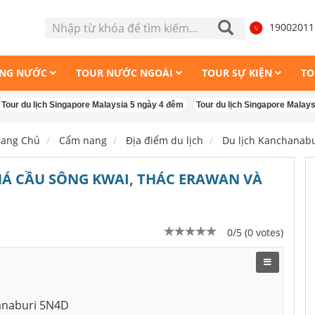
1900201
ONG NƯỚC
TOUR NƯỚC NGOÀI
TOUR SỰ KIỆN
TO
lịch Singapore Malaysia 5 ngày 4 đêm
Tour du lịch Singapore Malaysia 4 ngà
rang Chủ
Cẩm nang
Địa điểm du lịch
Du lịch Kanchanabu
Á CẦU SÔNG KWAI, THÁC ERAWAN VÀ
0/5 (0 votes)
chanaburi 5N4D