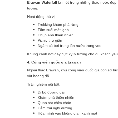
Erawan Waterfall
là một trong những thác nước đẹp 
tượng.
Hoạt động thú vị:
Trekking khám phá rừng
Tắm suối mát lạnh
Chụp ảnh thiên nhiên
Picnic thư giãn
Ngắm cá bơi trong làn nước trong veo
Khung cảnh nơi đây cực kỳ lý tưởng cho du khách yêu 
4. Công viên quốc gia Erawan
Ngoài thác Erawan, khu công viên quốc gia còn sở hữu
vật hoang dã.
Trải nghiệm nổi bật:
Đi bộ đường dài
Khám phá thiên nhiên
Quan sát chim chóc
Cắm trại nghỉ dưỡng
Hòa mình vào không gian xanh mát