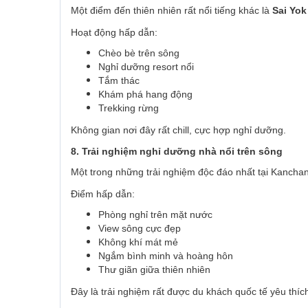
Một điểm đến thiên nhiên rất nổi tiếng khác là
Sai Yok
Hoạt động hấp dẫn:
Chèo bè trên sông
Nghỉ dưỡng resort nổi
Tắm thác
Khám phá hang động
Trekking rừng
Không gian nơi đây rất chill, cực hợp nghỉ dưỡng.
8. Trải nghiệm nghỉ dưỡng nhà nổi trên sông
Một trong những trải nghiệm độc đáo nhất tại Kanchana
Điểm hấp dẫn:
Phòng nghỉ trên mặt nước
View sông cực đẹp
Không khí mát mẻ
Ngắm bình minh và hoàng hôn
Thư giãn giữa thiên nhiên
Đây là trải nghiệm rất được du khách quốc tế yêu thíc