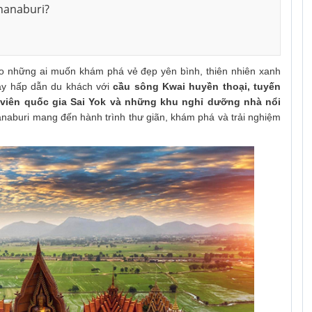
chanaburi?
ho những ai muốn khám phá vẻ đẹp yên bình, thiên nhiên xanh
đây hấp dẫn du khách với
cầu sông Kwai huyền thoại, tuyến
 viên quốc gia Sai Yok và những khu nghỉ dưỡng nhà nổi
anaburi mang đến hành trình thư giãn, khám phá và trải nghiệm