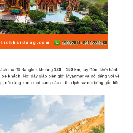
 cách thủ đô Bangkok khoảng
120 – 150 km
, tùy điểm khởi hành,
c xe khách
. Nơi đây giáp biên giới Myanmar và nổi tiếng với vẻ
núi rừng xanh mát cùng các di tích lịch sử nổi tiếng gắn liền