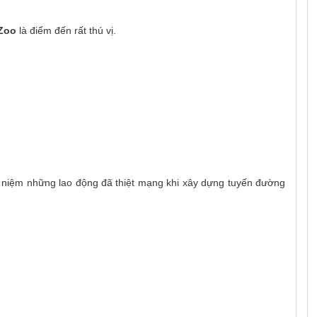
 Zoo
là điểm đến rất thú vị.
g niệm những lao động đã thiệt mạng khi xây dựng tuyến đường